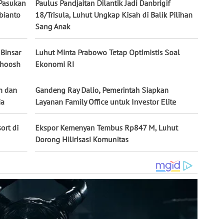
 Pasukan
Paulus Pandjaitan Dilantik Jadi Danbrigif
bianto
18/Trisula, Luhut Ungkap Kisah di Balik Pilihan
Sang Anak
Binsar
Luhut Minta Prabowo Tetap Optimistis Soal
Whoosh
Ekonomi RI
m dan
Gandeng Ray Dalio, Pemerintah Siapkan
ia
Layanan Family Office untuk Investor Elite
ort di
Ekspor Kemenyan Tembus Rp847 M, Luhut
Dorong Hilirisasi Komunitas