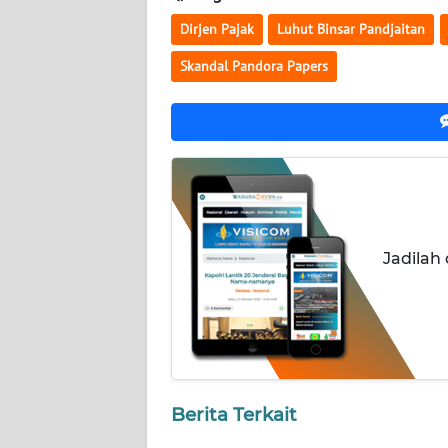
NUSANTARA
Dirjen Pajak
Luhut Binsar Pandjaitan
WN
Skandal Pandora Papers
JOGJA
WN
JATIM
WN
BALI
Jadilah
WN
KALBAR
WN
KALTENG
Berita Terkait
WN