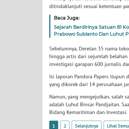
SERAMBI
ditindaklanjuti sesuai ketentuan yan
Baca Juga:
WN
JAMBI
Sejarah Berdirinya Satuan 81 Ko
Prabowo Subianto Dan Luhut P
WN
SULTRA
Sebelumnya, Deretan 35 nama toko
hingga artis dari sejumlah belahan
WN
investigasi garapan 600 jurnalis da
NTB
Isi laporan Pandora Papers itupun 
WN
yang dikorek dari 14 perusahaan ja
SULTENG
Namun, yang mengejutkan, salah sa
adalah Luhut Binsar Pandjaitan. Sa
WN
SULBAR
Bidang Kemaritiman dan Investasi.
1
2
Selanjutnya
Lihat Sem
WN