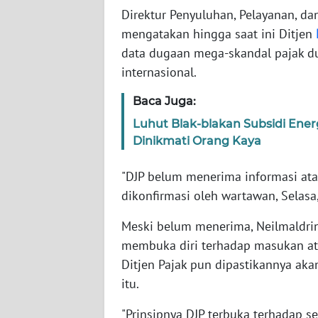
Direktur Penyuluhan, Pelayanan, d
mengatakan hingga saat ini Ditjen
WN
NTT
data dugaan mega-skandal pajak d
internasional.
WN
Baca Juga:
KEPRI
Luhut Blak-blakan Subsidi Ener
WN
Dinikmati Orang Kaya
PAPUA
"DJP belum menerima informasi atau
WN
dikonfirmasi oleh wartawan, Selasa,
PAPUA
BARAT
Meski belum menerima, Neilmaldrin
membuka diri terhadap masukan at
WN
Ditjen Pajak pun dipastikannya ak
RIAU
itu.
"Prinsipnya DJP terbuka terhadap 
WN