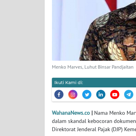
KARIR
DISCLAIMER
Wahana
News
Regional
WN
Menko Marves, Luhut Binsar Pandjaitan
SUMUT
Ikuti Kami di:
WN
JAKARTA
WN
WahanaNews.co
|
Nama Menko Marve
JABAR
dalam skandal kebocoran dokumen k
Direktorat Jenderal Pajak (DJP) Ke
WN
BANTEN