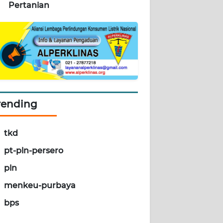
Pertanian
rending
tkd
pt-pln-persero
pln
menkeu-purbaya
bps