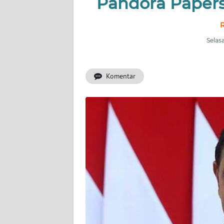
Pandora Papers,
INDEKS
BERITA
R
Selasa
KONTAK
KAMI
Komentar
INFO
IKLAN
TENTANG
KAMI
PEDOMAN
MEDIA
SIBER
REDAKSI