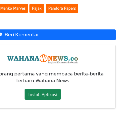
Menko Marves
Pajak
Pandora Papers
Beri Komentar
 orang pertama yang membaca berita-berita
terbaru Wahana News
Install Aplikasi