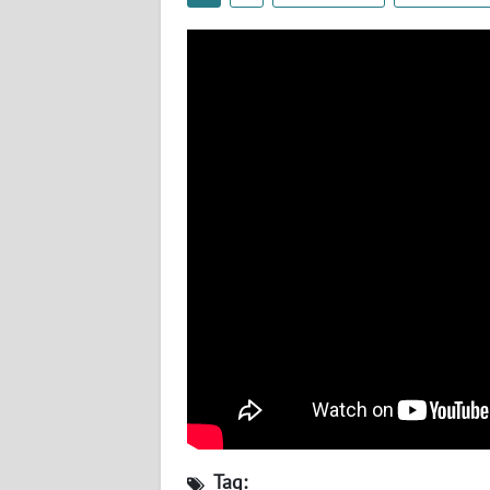
BABEL
WN
SUMBAR
WN
SUMSEL
WN
BENGKULU
WN
LAMPUNG
WN
JATENG
WN
Tag: