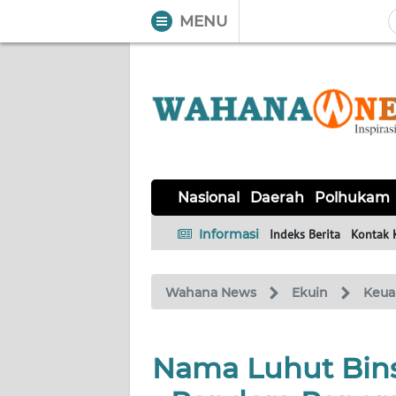
MENU
WAHANA
Tutup
TV
NASIONAL
DAERAH
POLHUKAM
KRIMINAL
EKUIN
SAINS-
KESEHATAN
INTERNASIONAL
Nasional
Daerah
Polhukam
TEKNO
Informasi
Indeks Berita
Kontak 
SERBA-
PENDIDIKAN
OLAHRAGA
OPINI
SERBI
Wahana News
Ekuin
Keua
EDITORIAL
Nama Luhut Bins
Informasi