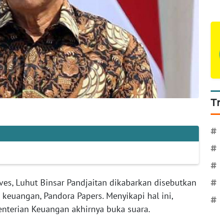
T
#
#
#
s, Luhut Binsar Pandjaitan dikabarkan disebutkan
#
euangan, Pandora Papers. Menyikapi hal ini,
#
menterian Keuangan akhirnya buka suara.