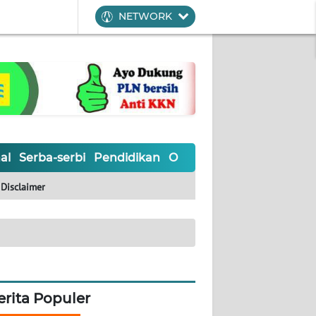
NETWORK
al
Serba-serbi
Pendidikan
Olahraga
Opini
Editoria
Disclaimer
erita Populer