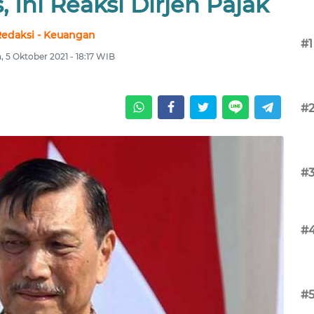
 Ini Reaksi Dirjen Pajak
edaksi - Keuangan
#1
, 5 Oktober 2021 - 18:17 WIB
#
#
#
#