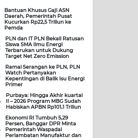
Bantuan Khusus Gaji ASN
Daerah, Pemerintah Pusat
Kucurkan Rp22,5 Triliun ke
Pemda
PLN dan IT PLN Bekali Ratusan
Siswa SMA Ilmu Energi
2
Terbarukan untuk Dukung
Target Net Zero Emission
Ramai Serangan ke PLN, PLN
Watch Pertanyakan
3
Kepentingan di Balik Isu Energi
Primer
Purbaya: Hingga Akhir kuartal
4
II – 2026 Program MBG Sudah
Habiskan APBN Rp101,1 Triliun
Ekonomi RI Tumbuh 5,29
Persen, Banggar DPR Minta
5
Pemerintah Waspadai
Perlambatan Manufaktur dan