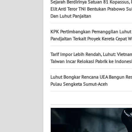
KALTARA
Sejarah Berdirinya Satuan 81 Kopassus,
Elit Anti Teror TNI Bentukan Prabowo Su
Dan Luhut Panjaitan
WN
KALSEL
KPK Pertimbangkan Pemanggilan Luhut 
WN
Pandjaitan Terkait Proyek Kereta Cepat 
KALTIM
Tarif Impor Lebih Rendah, Luhut: Vietna
WN
Taiwan Incar Relokasi Pabrik ke Indones
SULSEL
Luhut Bongkar Rencana UEA Bangun Res
WN
Pulau Sengketa Sumut-Aceh
GORONTALO
WN
SULUT
WN
MALUKU