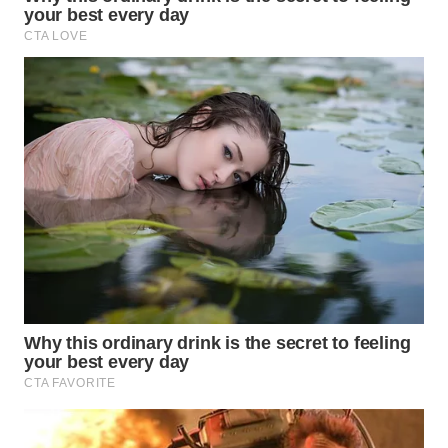
WN
BOGOR
WN
DEPOK
WN
TAPANULI
UTARA
WN
SAMOSIR
WN
PADANG
LAWAS