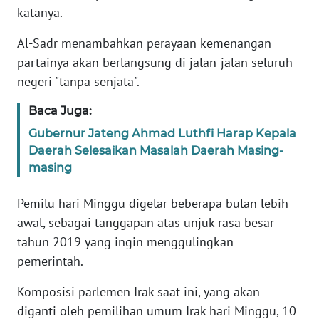
katanya.
KARIR
Al-Sadr menambahkan perayaan kemenangan
partainya akan berlangsung di jalan-jalan seluruh
DISCLAIMER
negeri "tanpa senjata".
Wahana
Baca Juga:
News
Gubernur Jateng Ahmad Luthfi Harap Kepala
Regional
Daerah Selesaikan Masalah Daerah Masing-
masing
WN
SUMUT
Pemilu hari Minggu digelar beberapa bulan lebih
awal, sebagai tanggapan atas unjuk rasa besar
WN
JAKARTA
tahun 2019 yang ingin menggulingkan
pemerintah.
WN
Komposisi parlemen Irak saat ini, yang akan
JABAR
diganti oleh pemilihan umum Irak hari Minggu, 10