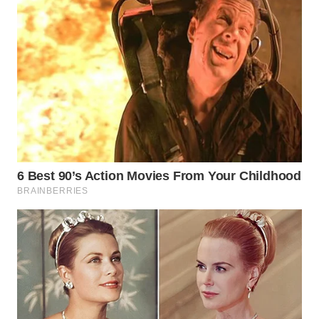
WN
SUMEDANG
WN
CIANJUR
WN
KEPULAUAN
SERIBU
WN
TANGERANG
WN
BINJAI
WN
CIREBON