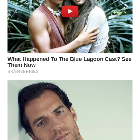
Wahana
Media
Group
WAHANA
NEWS
WAHANA
TANI
WAHANA
ADVOKAT
WAHANA
INFRASTRUKTUR
WAHANA
KONSUMEN