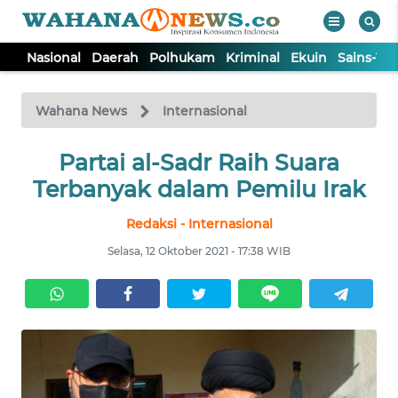
Nasional
Daerah
Polhukam
Kriminal
Ekuin
Sains-Te
WAHANA
Tutup
TV
Wahana News
Internasional
NASIONAL
Partai al-Sadr Raih Suara
Terbanyak dalam Pemilu Irak
DAERAH
Redaksi - Internasional
Selasa, 12 Oktober 2021 - 17:38 WIB
POLHUKAM
KRIMINAL
EKUIN