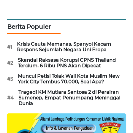
PORTAL
KONSUMEN
Berita Populer
FORWAMKI
ALPERKLINAS
Krisis Ceuta Memanas, Spanyol Kecam
#1
Respons Sejumlah Negara Uni Eropa
FORJASIDA
Skandal Raksasa Korupsi CPNS Thailand
#2
Tercium, 6 Ribu PNS Akan Dipecat
TAMBANG
Muncul Petisi Tolak Wali Kota Muslim New
#3
NEWS
York City Tembus 70.000, Soal Apa?
Tragedi KM Mutiara Sentosa 2 di Perairan
SITUNGIR
#4
Sumenep, Empat Penumpang Meninggal
NEWS
Dunia
SIDIKALANG
NEWS