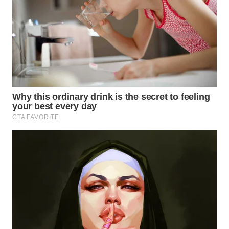
WN
TAPANULI
SELATAN
WN
TANJUNG
LESUNG
WN
KARO
WN
SIMALUNGUN
WN
LABUHANBATU
WN