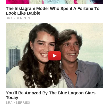
WN
PRIANGAN
TIMUR
WN
SEMARANG
WN
SOLO
WN
BOROBUDUR
WN
MADURA
WN
SURABAYA