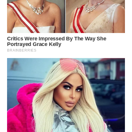
WN
INDRAMAYU
WN
KUNINGAN
WN
MAJALENGKA
WN
SUBANG
WN
SUKABUMI
WN
PURWAKARTA