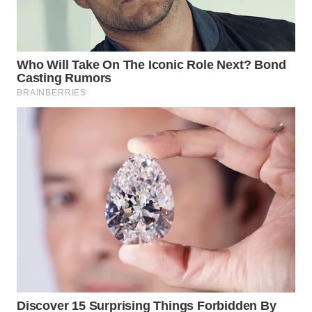
WAHANA
LISTRIK
WAHANA
TRAVEL
WAHANA
TV
WAHANANEWS
ID
WAHANANEWS
CO ID
WAHANANEWS
NET