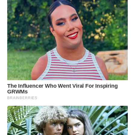
WN
NATUNA
WN
BINTAN
WN
MANDALIKA
WN
LIKUPANG
WN
LABUANBAJO
WN
BORNEO