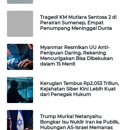
WAHANA
DESA
Tragedi KM Mutiara Sentosa 2 di
WISATA
Perairan Sumenep, Empat
Penumpang Meninggal Dunia
LAPAK
WAHANA
Myanmar Resmikan UU Anti-
Penipuan Daring, Rekening
Wahana
Mencurigakan Bisa Dibekukan
Network
dalam 15 Menit
KONSUMEN
LISTRIK
Kerugian Tembus Rp2.053 Triliun,
Kejahatan Siber Kini Lebih Kuat
dari Penegak Hukum
MASYARAKAT
KELISTRIKAN
Trump Murka! Netanyahu
WALINKI
Bongkar Isu Nuklir Iran ke Publik,
ID
Hubungan AS-Israel Memanas