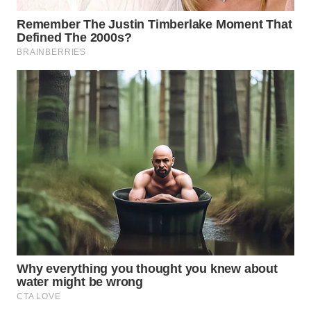
WN
KALTARA
WN
KALSEL
WN
KALTIM
WN
SULSEL
WN
GORONTALO
WN
SULUT