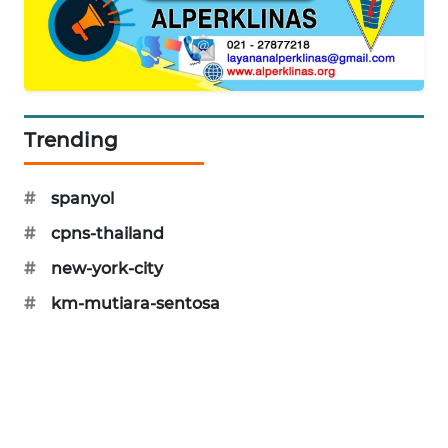
SIBARAGAS
NEWS
METRO
SIANTAR
Trending
NEWS
METRO
#
spanyol
MEDAN
#
cpns-thailand
NEWS
#
new-york-city
METRO
#
km-mutiara-sentosa
JAKARTA
NEWS
KRT
NEWS