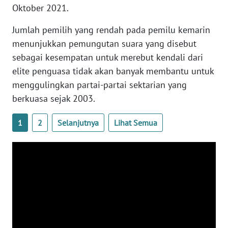
Oktober 2021.
WN
BANTEN
Jumlah pemilih yang rendah pada pemilu kemarin
menunjukkan pemungutan suara yang disebut
WN
sebagai kesempatan untuk merebut kendali dari
NTT
elite penguasa tidak akan banyak membantu untuk
WN
menggulingkan partai-partai sektarian yang
KEPRI
berkuasa sejak 2003.
WN
1
2
Selanjutnya
Lihat Semua
PAPUA
WN
PAPUA
BARAT
WN
RIAU