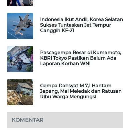
MAWAKA
ID
Indonesia Ikut Andil, Korea Selatan
Sukses Tuntaskan Jet Tempur
Canggih KF-21
MARTABAT
NET
Pascagempa Besar di Kumamoto,
PLN
KBRI Tokyo Pastikan Belum Ada
WATCH
Laporan Korban WNI
MKLI
Gempa Dahsyat M 7,1 Hantam
LPKKI
Jepang, Mal Meledak dan Ratusan
Ribu Warga Mengungsi
LKKI
KOMENTAR
KOPEKLIN