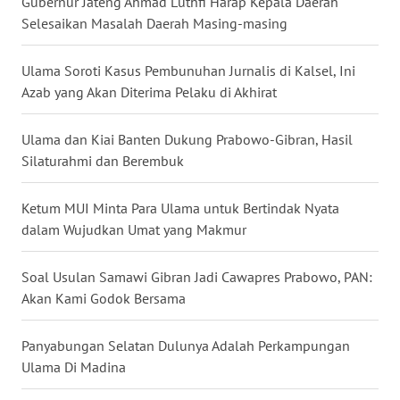
Gubernur Jateng Ahmad Luthfi Harap Kepala Daerah
Selesaikan Masalah Daerah Masing-masing
WN
BABEL
Ulama Soroti Kasus Pembunuhan Jurnalis di Kalsel, Ini
Azab yang Akan Diterima Pelaku di Akhirat
WN
SUMBAR
Ulama dan Kiai Banten Dukung Prabowo-Gibran, Hasil
WN
Silaturahmi dan Berembuk
SUMSEL
Ketum MUI Minta Para Ulama untuk Bertindak Nyata
WN
dalam Wujudkan Umat yang Makmur
BENGKULU
Soal Usulan Samawi Gibran Jadi Cawapres Prabowo, PAN:
WN
Akan Kami Godok Bersama
LAMPUNG
Panyabungan Selatan Dulunya Adalah Perkampungan
WN
Ulama Di Madina
JATENG