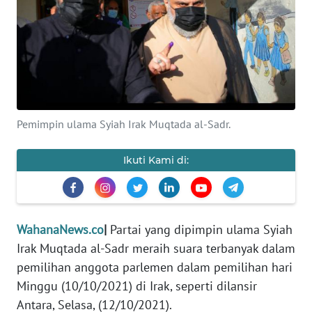
SAINS-TEKNO
KESEHATAN
INTERNASIONAL
SERBA-SERBI
Pemimpin ulama Syiah Irak Muqtada al-Sadr.
Ikuti Kami di:
PENDIDIKAN
OLAHRAGA
WahanaNews.co
|
Partai yang dipimpin ulama Syiah
OPINI
Irak Muqtada al-Sadr meraih suara terbanyak dalam
pemilihan anggota parlemen dalam pemilihan hari
EDITORIAL
Minggu (10/10/2021) di Irak, seperti dilansir
Antara, Selasa, (12/10/2021).