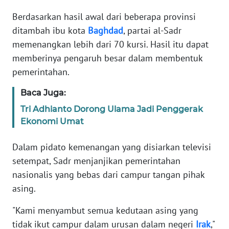
Informasi
Berdasarkan hasil awal dari beberapa provinsi
INDEKS
ditambah ibu kota
Baghdad
, partai al-Sadr
BERITA
memenangkan lebih dari 70 kursi. Hasil itu dapat
memberinya pengaruh besar dalam membentuk
KONTAK
pemerintahan.
KAMI
Baca Juga:
INFO
Tri Adhianto Dorong Ulama Jadi Penggerak
IKLAN
Ekonomi Umat
TENTANG
Dalam pidato kemenangan yang disiarkan televisi
KAMI
setempat, Sadr menjanjikan pemerintahan
nasionalis yang bebas dari campur tangan pihak
PEDOMAN
asing.
MEDIA
SIBER
"Kami menyambut semua kedutaan asing yang
tidak ikut campur dalam urusan dalam negeri
Irak
,"
REDAKSI