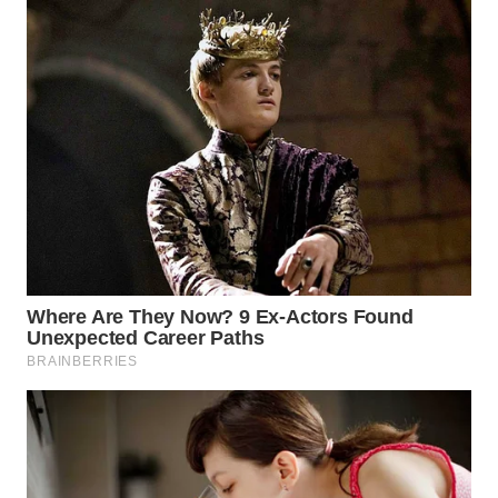
WN
MALUKU
WN
MALUT
WN
DAIRI
WN
DANAU
TOBA
WN
NIAS
WN
LANGKAT