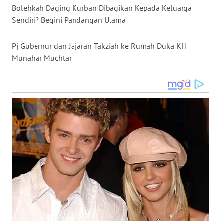
Bolehkah Daging Kurban Dibagikan Kepada Keluarga
WN
Sendiri? Begini Pandangan Ulama
NUSANTARA
Pj Gubernur dan Jajaran Takziah ke Rumah Duka KH
WN
Munahar Muchtar
JOGJA
WN
JATIM
WN
BALI
WN
KALBAR
WN
KALTENG