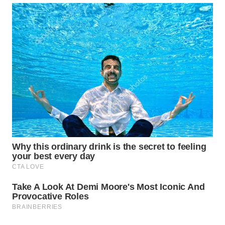
WAHANA
LISTRIK
WAHANA
TRAVEL
WAHANA
TV
WAHANANEWS
ID
WAHANANEWS
CO ID
WAHANANEWS
NET