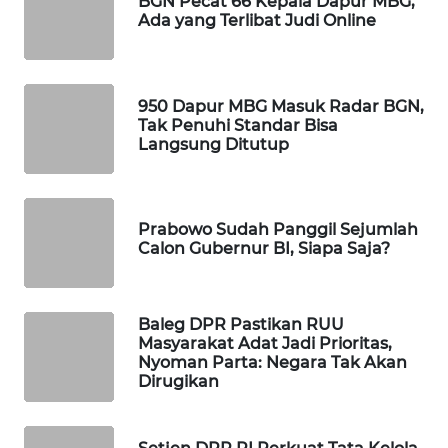
BGN Pecat 66 Kepala Dapur MBG,
Ada yang Terlibat Judi Online
WAHANA
DESA
WISATA
950 Dapur MBG Masuk Radar BGN,
LAPAK
Tak Penuhi Standar Bisa
WAHANA
Langsung Ditutup
Wahana
Network
Prabowo Sudah Panggil Sejumlah
Calon Gubernur BI, Siapa Saja?
KONSUMEN
LISTRIK
Baleg DPR Pastikan RUU
MASYARAKAT
Masyarakat Adat Jadi Prioritas,
KELISTRIKAN
Nyoman Parta: Negara Tak Akan
Dirugikan
WALINKI
ID