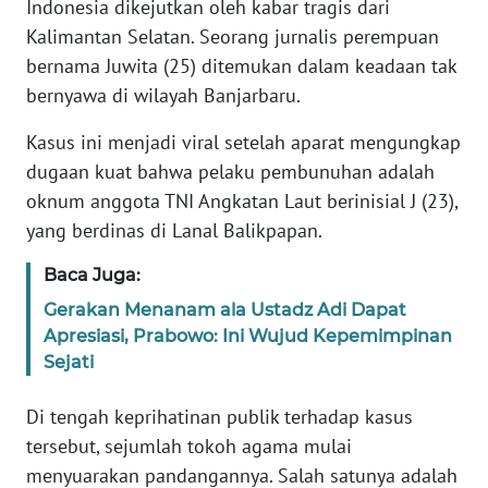
Indonesia dikejutkan oleh kabar tragis dari
Informasi
Kalimantan Selatan. Seorang jurnalis perempuan
INDEKS
bernama Juwita (25) ditemukan dalam keadaan tak
BERITA
bernyawa di wilayah Banjarbaru.
KONTAK
Kasus ini menjadi viral setelah aparat mengungkap
KAMI
dugaan kuat bahwa pelaku pembunuhan adalah
oknum anggota TNI Angkatan Laut berinisial J (23),
INFO
yang berdinas di Lanal Balikpapan.
IKLAN
Baca Juga:
TENTANG
Gerakan Menanam ala Ustadz Adi Dapat
KAMI
Apresiasi, Prabowo: Ini Wujud Kepemimpinan
Sejati
PEDOMAN
MEDIA
Di tengah keprihatinan publik terhadap kasus
SIBER
tersebut, sejumlah tokoh agama mulai
menyuarakan pandangannya. Salah satunya adalah
REDAKSI