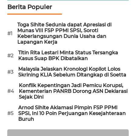
PORTAL
Berita Populer
KONSUMEN
Toga Sihite Sedunia dapat Apresiasi di
FORWAMKI
Munas VIII FSP PPMI SPSI, Soroti
#1
Keberlangsungan Dunia Usaha dan
Lapangan Kerja
ALPERKLINAS
Titin Rita Lestari Minta Status Tersangka
#2
Kasus Suap BPK Dibatalkan
FORJASIDA
Malaysia Jelaskan Kronologi Kopilot Lolos
#3
Skrining KLIA Sebelum Ditangkap di Soetta
TAMBANG
NEWS
Konflik Kepentingan Jadi Pemicu Korupsi,
#4
Kementerian PANRB Dorong ASN Deklarasi
Sejak Dini
SITUNGIR
NEWS
Arnod Sihite Aklamasi Pimpin FSP PPMI
#5
SPSI, Ini 10 Poin Perjuangan Kesejahteraan
Buruh
SIDIKALANG
NEWS