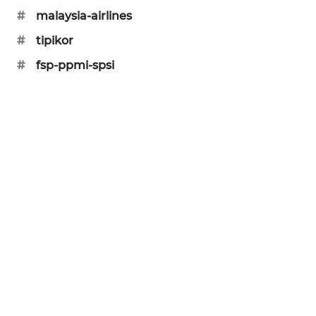
KARING
#
malaysia-airlines
NEWS
#
tipikor
JURNAL
#
fsp-ppmi-spsi
MARITIM
HUMBANG
NEWS
GARONGGANG
NEWS
FISUELRI
ID
ENERGI
NEWS