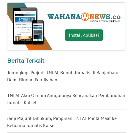
WN
BABEL
WN
Install Aplikasi
SUMBAR
WN
SUMSEL
Berita Terkait
Terungkap, Prajurit TNI AL Bunuh Jurnalis di Banjarbaru
WN
Demi Hindari Pernikahan
BENGKULU
TNI AL Akui Oknum Anggotanya Rencanakan Pembunuhan
WN
Jurnalis Kalsel
LAMPUNG
Janji Prajurit Dihukum, Pimpinan TNI AL Minta Maaf ke
WN
JATENG
Keluarga Jurnalis Kalsel