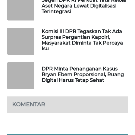
Setjen DPR RI Perkuat Tata Kelola
Aset Negara Lewat Digitalisasi
MAWAKA
Terintegrasi
ID
Komisi III DPR Tegaskan Tak Ada
MARTABAT
Surpres Pergantian Kapolri,
NET
Masyarakat Diminta Tak Percaya
Isu
PLN
WATCH
DPR Minta Penanganan Kasus
Bryan Ebem Proporsional, Ruang
MKLI
Digital Harus Tetap Sehat
LPKKI
KOMENTAR
LKKI
KOPEKLIN