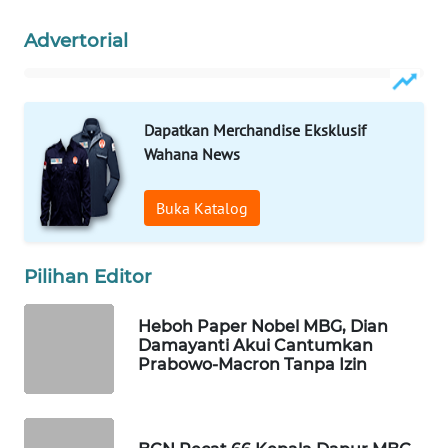
WAHANA
Advertorial
SPORT
WAHANA
UMKM
Dapatkan Merchandise Eksklusif
Wahana News
WAHANA
SELEB
Buka Katalog
WAHANA
PERSONA
Pilihan Editor
WAHANA
Heboh Paper Nobel MBG, Dian
OTOMOTIF
Damayanti Akui Cantumkan
Prabowo-Macron Tanpa Izin
WAHANA
HEALTH