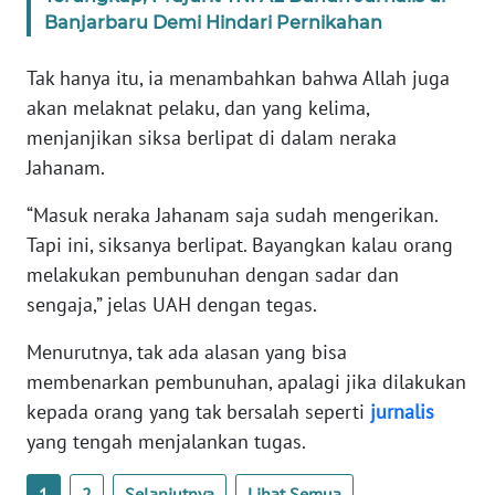
WN
Banjarbaru Demi Hindari Pernikahan
BANTEN
Tak hanya itu, ia menambahkan bahwa Allah juga
WN
akan melaknat pelaku, dan yang kelima,
NTT
menjanjikan siksa berlipat di dalam neraka
Jahanam.
WN
KEPRI
“Masuk neraka Jahanam saja sudah mengerikan.
Tapi ini, siksanya berlipat. Bayangkan kalau orang
WN
melakukan pembunuhan dengan sadar dan
PAPUA
sengaja,” jelas UAH dengan tegas.
WN
Menurutnya, tak ada alasan yang bisa
PAPUA
membenarkan pembunuhan, apalagi jika dilakukan
BARAT
kepada orang yang tak bersalah seperti
jurnalis
yang tengah menjalankan tugas.
WN
RIAU
1
2
Selanjutnya
Lihat Semua