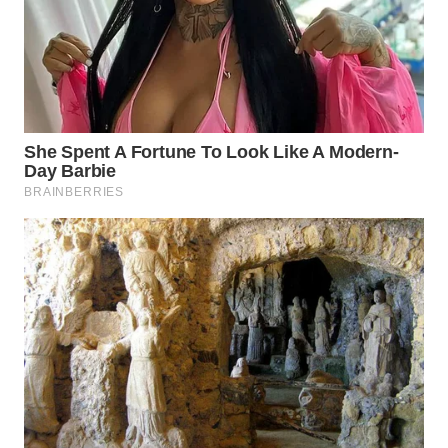
WN
NATUNA
WN
BINTAN
WN
MANDALIKA
WN
LIKUPANG
WN
LABUANBAJO
WN
BORNEO