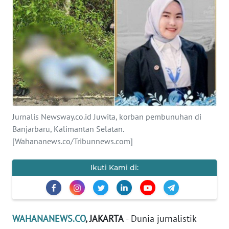
SAINS-TEKNO
KESEHATAN
INTERNASIONAL
SERBA-SERBI
Jurnalis Newsway.co.id Juwita, korban pembunuhan di
PENDIDIKAN
Banjarbaru, Kalimantan Selatan.
[Wahananews.co/Tribunnews.com]
OLAHRAGA
Ikuti Kami di:
OPINI
EDITORIAL
WAHANANEWS.CO
, JAKARTA
- Dunia jurnalistik