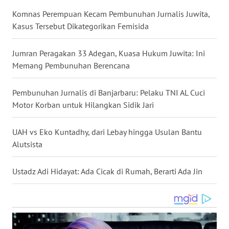
WN
Komnas Perempuan Kecam Pembunuhan Jurnalis Juwita,
NUSANTARA
Kasus Tersebut Dikategorikan Femisida
WN
Jumran Peragakan 33 Adegan, Kuasa Hukum Juwita: Ini
JOGJA
Memang Pembunuhan Berencana
WN
Pembunuhan Jurnalis di Banjarbaru: Pelaku TNI AL Cuci
JATIM
Motor Korban untuk Hilangkan Sidik Jari
WN
UAH vs Eko Kuntadhy, dari Lebay hingga Usulan Bantu
BALI
Alutsista
WN
Ustadz Adi Hidayat: Ada Cicak di Rumah, Berarti Ada Jin
KALBAR
WN
KALTENG