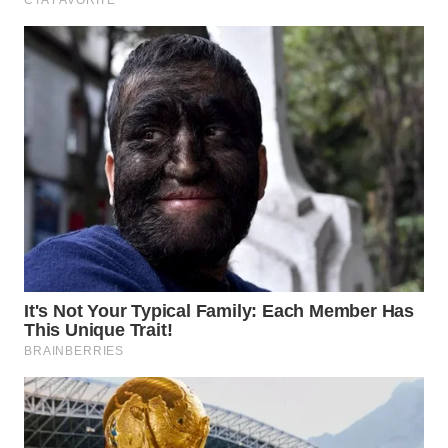
TAPANULI
TENGAH
WN DELI
SERDANG
WN
TEBING
TINGGI
WN
PAKPAK
WN
KARAWANG
WN
BEKASI