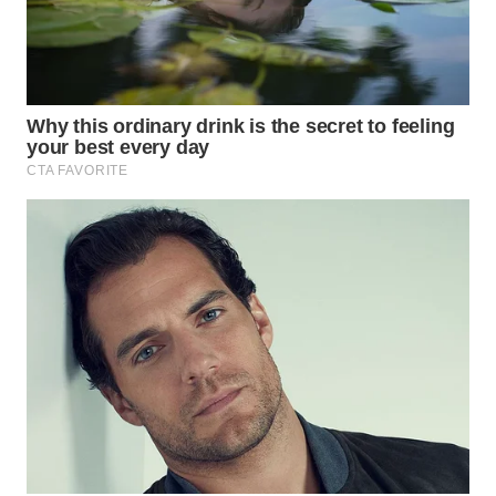
WN
SUMEDANG
WN
CIANJUR
WN
KEPULAUAN
SERIBU
WN
TANGERANG
WN
BINJAI
WN
CIREBON