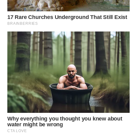
Wahana
Media
Group
WAHANA
NEWS
WAHANA
TANI
WAHANA
ADVOKAT
WAHANA
INFRASTRUKTUR
WAHANA
KONSUMEN