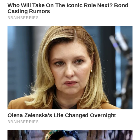
WN
INDRAMAYU
WN
KUNINGAN
WN
MAJALENGKA
WN
SUBANG
WN
SUKABUMI
WN
PURWAKARTA