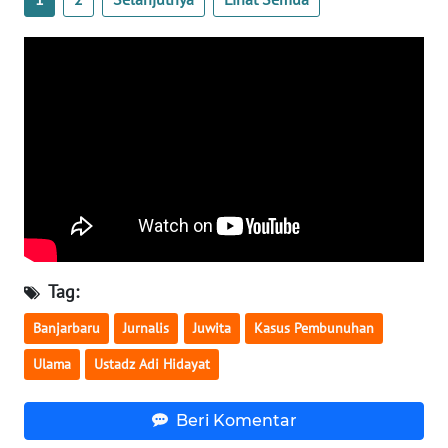
WN
SERAMBI
WN
JAMBI
WN
SULTRA
WN
NTB
Tag:
Banjarbaru
Jurnalis
Juwita
Kasus Pembunuhan
WN
SULTENG
Ulama
Ustadz Adi Hidayat
WN
Beri Komentar
SULBAR