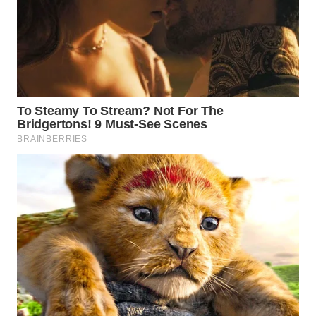
WN
MALUKU
WN
MALUT
WN
DAIRI
WN
DANAU
TOBA
WN
NIAS
WN
LANGKAT