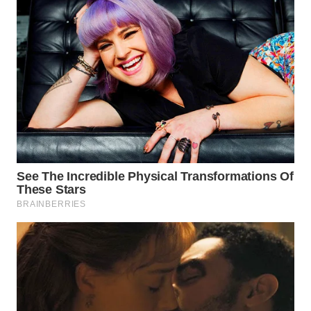
WN
KALTARA
WN
KALSEL
WN
KALTIM
WN
SULSEL
WN
GORONTALO
WN
SULUT