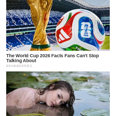
WN
BOGOR
WN
DEPOK
WN
TAPANULI
UTARA
WN
SAMOSIR
WN
PADANG
LAWAS