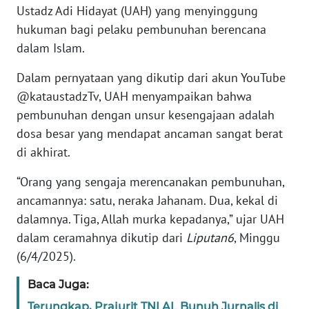
Ustadz Adi Hidayat (UAH) yang menyinggung
hukuman bagi pelaku pembunuhan berencana
KARIR
dalam Islam.
DISCLAIMER
Dalam pernyataan yang dikutip dari akun YouTube
@kataustadzTv, UAH menyampaikan bahwa
Wahana
pembunuhan dengan unsur kesengajaan adalah
News
Regional
dosa besar yang mendapat ancaman sangat berat
di akhirat.
WN
“Orang yang sengaja merencanakan pembunuhan,
SUMUT
ancamannya: satu, neraka Jahanam. Dua, kekal di
dalamnya. Tiga, Allah murka kepadanya,” ujar UAH
WN
JAKARTA
dalam ceramahnya dikutip dari
Liputan6
, Minggu
(6/4/2025).
WN
JABAR
Baca Juga:
Terungkap, Prajurit TNI AL Bunuh Jurnalis di