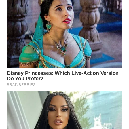
WN
PRIANGAN
TIMUR
WN
SEMARANG
WN
SOLO
WN
BOROBUDUR
WN
MADURA
WN
SURABAYA