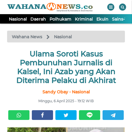
Nasional
Daerah
Polhukam
Kriminal
Ekuin
Sains-Te
WAHANA
Tutup
TV
Wahana News
Nasional
NASIONAL
Ulama Soroti Kasus
Pembunuhan Jurnalis di
DAERAH
Kalsel, Ini Azab yang Akan
Diterima Pelaku di Akhirat
POLHUKAM
Sandy Obay - Nasional
Minggu, 6 April 2025 - 19:12 WIB
KRIMINAL
EKUIN