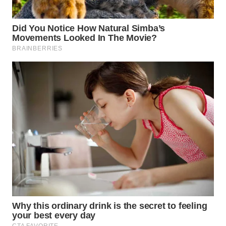
WN
TAPANULI
SELATAN
WN
TANJUNG
LESUNG
WN
KARO
WN
SIMALUNGUN
WN
LABUHANBATU
WN