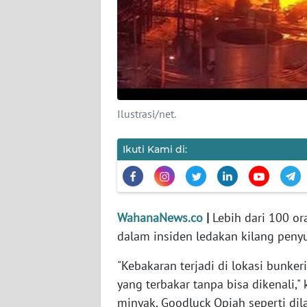
KARIR
DISCLAIMER
Wahana
News
Regional
Ilustrasi/net.
WN
Ikuti Kami di:
SUMUT
WN
JAKARTA
WahanaNews.co
|
Lebih dari 100 o
dalam insiden ledakan kilang penyu
WN
JABAR
"Kebakaran terjadi di lokasi bunke
yang terbakar tanpa bisa dikenali,
WN
minyak, Goodluck Opiah seperti dil
BANTEN