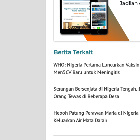
NUSANTARA
Jadilah
WN
JOGJA
WN
JATIM
Berita Terkait
WHO: Nigeria Pertama Luncurkan Vaksin
WN
BALI
Men5CV Baru untuk Meningitis
WN
Serangan Bersenjata di Nigeria Tengah, 
KALBAR
Orang Tewas di Beberapa Desa
WN
Heboh Patung Perawan Maria di Nigeria
KALTENG
Keluarkan Air Mata Darah
WN