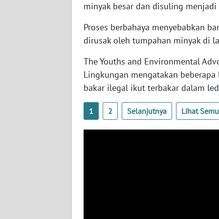
minyak besar dan disuling menjadi 
SERAMBI
Proses berbahaya menyebabkan ban
WN
dirusak oleh tumpahan minyak di la
JAMBI
The Youths and Environmental Adv
WN
Lingkungan mengatakan beberapa 
SULTRA
bakar ilegal ikut terbakar dalam le
WN
1
2
Selanjutnya
Lihat Sem
NTB
WN
SULTENG
WN
SULBAR
WN