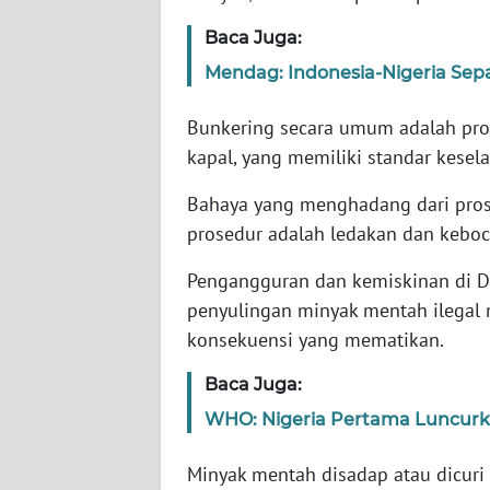
Baca Juga:
WN
Mendag: Indonesia-Nigeria Se
NTT
Bunkering secara umum adalah pros
WN
kapal, yang memiliki standar kese
KEPRI
Bahaya yang menghadang dari pros
WN
prosedur adalah ledakan dan keboc
PAPUA
Pengangguran dan kemiskinan di D
WN
penyulingan minyak mentah ilegal 
PAPUA
konsekuensi yang mematikan.
BARAT
Baca Juga:
WN
WHO: Nigeria Pertama Luncurk
RIAU
Minyak mentah disadap atau dicuri 
WN