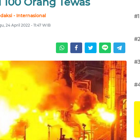
i 100 Orang Tewas
daksi - Internasional
#1
u, 24 April 2022 - 11:47 WIB
#
#
#