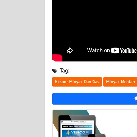
BABEL
WN
SUMBAR
WN
SUMSEL
WN
Tag:
BENGKULU
Ekspor Minyak Dan Gas
Minyak Mentah
WN
LAMPUNG
WN
JATENG
WN