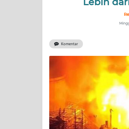
Lebih dar
INDEKS
BERITA
Re
Mingg
KONTAK
KAMI
Komentar
INFO
IKLAN
TENTANG
KAMI
PEDOMAN
MEDIA
SIBER
REDAKSI