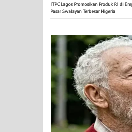
KALTARA
ITPC Lagos Promosikan Produk RI di Em
Pasar Swalayan Terbesar Nigeria
WN
KALSEL
WN
KALTIM
WN
SULSEL
WN
GORONTALO
WN
SULUT
WN
MALUKU