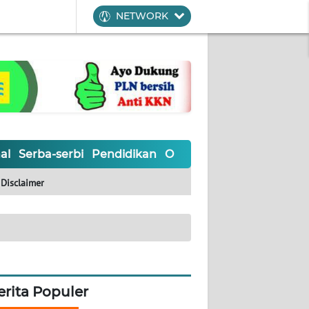
NETWORK
al
Serba-serbi
Pendidikan
Olahraga
Opini
Editoria
Disclaimer
erita Populer