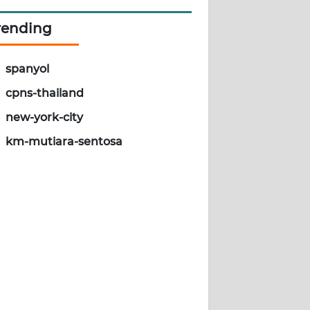
rending
spanyol
cpns-thailand
new-york-city
km-mutiara-sentosa