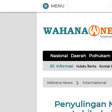
MENU
WAHANA
Tutup
TV
NASIONAL
DAERAH
POLHUKAM
KRIMINAL
EKUIN
SAINS-
KESEHATAN
INTERNASIONAL
Nasional
Daerah
Polhukam
TEKNO
Informasi
Indeks Berita
Kontak 
SERBA-
PENDIDIKAN
OLAHRAGA
OPINI
SERBI
Wahana News
Internasional
EDITORIAL
Penyulingan M
Informasi