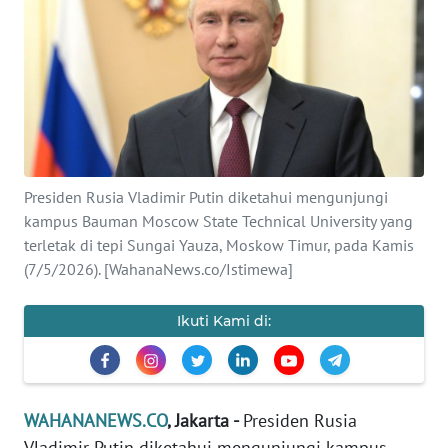
SAINS-TEKNO
KESEHATAN
INTERNASIONAL
SERBA-SERBI
Presiden Rusia Vladimir Putin diketahui mengunjungi
kampus Bauman Moscow State Technical University yang
PENDIDIKAN
terletak di tepi Sungai Yauza, Moskow Timur, pada Kamis
(7/5/2026). [WahanaNews.co/Istimewa]
OLAHRAGA
Ikuti Kami di:
OPINI
EDITORIAL
WAHANANEWS.CO
, Jakarta -
Presiden Rusia
Vladimir Putin diketahui mengunjungi kampus