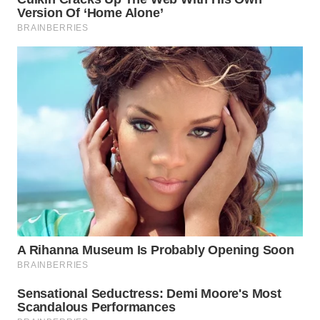
WN
PRIANGAN
TIMUR
WN
SEMARANG
WN
SOLO
WN
BOROBUDUR
WN
MADURA
WN
SURABAYA