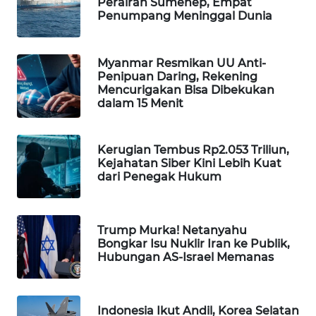
Perairan Sumenep, Empat
Penumpang Meninggal Dunia
WAHANA
SPORT
Myanmar Resmikan UU Anti-
WAHANA
Penipuan Daring, Rekening
UMKM
Mencurigakan Bisa Dibekukan
dalam 15 Menit
WAHANA
SELEB
Kerugian Tembus Rp2.053 Triliun,
Kejahatan Siber Kini Lebih Kuat
WAHANA
dari Penegak Hukum
PERSONA
WAHANA
Trump Murka! Netanyahu
OTOMOTIF
Bongkar Isu Nuklir Iran ke Publik,
Hubungan AS-Israel Memanas
WAHANA
HEALTH
Indonesia Ikut Andil, Korea Selatan