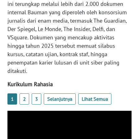
ini terungkap melalui lebih dari 2.000 dokumen
WN
internal Bauman yang diperoleh oleh konsorsium
SERAMBI
jurnalis dari enam media, termasuk The Guardian,
Der Spiegel, Le Monde, The Insider, Delfi, dan
WN
VSquare. Dokumen yang mencakup aktivitas
JAMBI
hingga tahun 2025 tersebut memuat silabus
kursus, catatan ujian, kontrak staf, hingga
WN
penempatan karier lulusan di unit siber paling
SULTRA
ditakuti.
WN
Kurikulum Rahasia
NTB
1
2
3
Selanjutnya
Lihat Semua
WN
SULTENG
WN
SULBAR