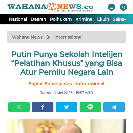
Nasional
Daerah
Polhukam
Kriminal
Ekuin
Sains-Te
WAHANA
Tutup
TV
Wahana News
Internasional
NASIONAL
Putin Punya Sekolah Intelijen
“Pelatihan Khusus” yang Bisa
DAERAH
Atur Pemilu Negara Lain
Sopian Simanjuntak - Internasional
POLHUKAM
Jumat, 8 Mei 2026 - 15:57 WIB
KRIMINAL
EKUIN