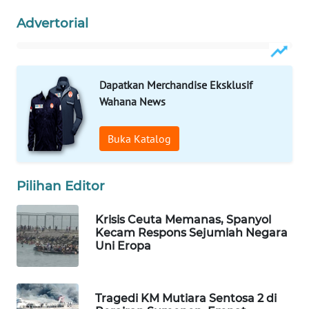
WAHANA
Advertorial
LISTRIK
WAHANA
Dapatkan Merchandise Eksklusif
TRAVEL
Wahana News
WAHANA
TV
Buka Katalog
WAHANANEWS
Pilihan Editor
ID
Krisis Ceuta Memanas, Spanyol
WAHANANEWS
Kecam Respons Sejumlah Negara
CO ID
Uni Eropa
WAHANANEWS
NET
Tragedi KM Mutiara Sentosa 2 di