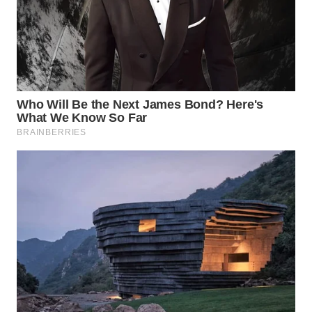
WN
MALUKU
WN
MALUT
WN
DAIRI
WN
DANAU
TOBA
WN
NIAS
WN
LANGKAT