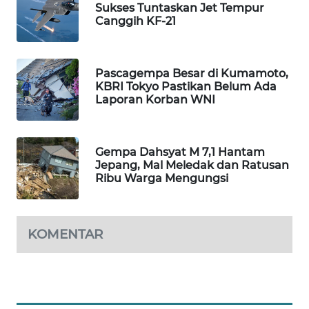
Sukses Tuntaskan Jet Tempur
WAHANA
Canggih KF-21
DESA
WISATA
Pascagempa Besar di Kumamoto,
LAPAK
KBRI Tokyo Pastikan Belum Ada
WAHANA
Laporan Korban WNI
Wahana
Network
Gempa Dahsyat M 7,1 Hantam
Jepang, Mal Meledak dan Ratusan
Ribu Warga Mengungsi
KONSUMEN
LISTRIK
MASYARAKAT
KOMENTAR
KELISTRIKAN
WALINKI
ID