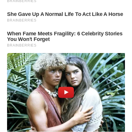
WN
NATUNA
WN
BINTAN
WN
MANDALIKA
WN
LIKUPANG
WN
LABUANBAJO
WN
BORNEO