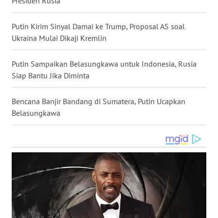
Presiden Rusia
WN
KALTARA
Putin Kirim Sinyal Damai ke Trump, Proposal AS soal
Ukraina Mulai Dikaji Kremlin
WN
KALSEL
Putin Sampaikan Belasungkawa untuk Indonesia, Rusia
Siap Bantu Jika Diminta
WN
KALTIM
Bencana Banjir Bandang di Sumatera, Putin Ucapkan
Belasungkawa
WN
SULSEL
WN
GORONTALO
WN
SULUT