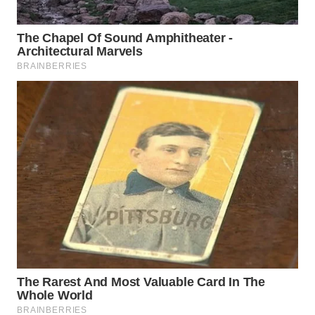
WN
TAPANULI
SELATAN
WN
TANJUNG
LESUNG
WN
KARO
WN
SIMALUNGUN
WN
LABUHANBATU
WN