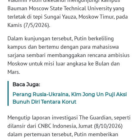
Informasi
Bauman Moscow State Technical University yang
INDEKS
terletak di tepi Sungai Yauza, Moskow Timur, pada
BERITA
Kamis (7/5/2026).
Dalam kunjungan tersebut, Putin berkeliling
KONTAK
KAMI
kampus dan bertemu dengan para mahasiswa
sarjana sembari membanggakan rencana ambisius
INFO
Moskow untuk misi luar angkasa ke Bulan dan
IKLAN
Mars.
Baca Juga:
TENTANG
KAMI
Perang Rusia-Ukraina, Kim Jong Un Puji Aksi
Bunuh Diri Tentara Korut
PEDOMAN
MEDIA
Mengutip laporan investigasi The Guardian, seperti
SIBER
dilansir dari CNBC Indonesia, Jumat (8/10/2026)
dalam pertemuan tersebut, Putin memberikan
REDAKSI