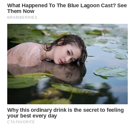
Wahana
Media
Group
WAHANA
NEWS
WAHANA
TANI
WAHANA
ADVOKAT
WAHANA
INFRASTRUKTUR
WAHANA
KONSUMEN