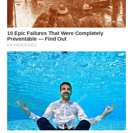
WN
SUMEDANG
WN
CIANJUR
WN
KEPULAUAN
SERIBU
WN
TANGERANG
WN
BINJAI
WN
CIREBON