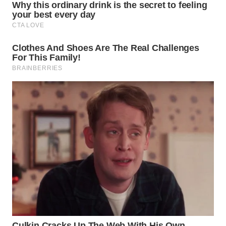
WN
INDRAMAYU
WN
KUNINGAN
WN
MAJALENGKA
WN
SUBANG
WN
SUKABUMI
WN
PURWAKARTA