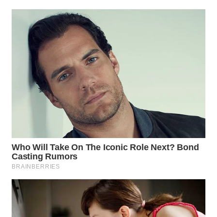
TAPANULI
TENGAH
WN DELI
SERDANG
WN
TEBING
TINGGI
WN
PAKPAK
WN
KARAWANG
WN
BEKASI