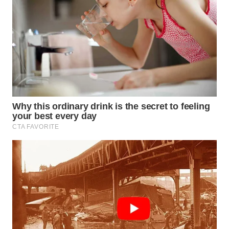
WN
BOGOR
WN
DEPOK
WN
TAPANULI
UTARA
WN
SAMOSIR
WN
PADANG
LAWAS