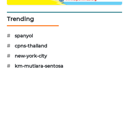
PORTAL
KONSUMEN
Trending
FORWAMKI
#
spanyol
ALPERKLINAS
#
cpns-thailand
#
new-york-city
FORJASIDA
#
km-mutiara-sentosa
TAMBANG
NEWS
SITUNGIR
NEWS
SIDIKALANG
NEWS