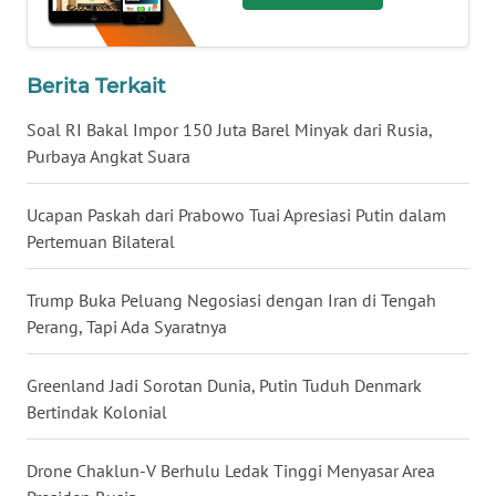
WN
NUSANTARA
Berita Terkait
WN
Soal RI Bakal Impor 150 Juta Barel Minyak dari Rusia,
JOGJA
Purbaya Angkat Suara
WN
Ucapan Paskah dari Prabowo Tuai Apresiasi Putin dalam
JATIM
Pertemuan Bilateral
WN
BALI
Trump Buka Peluang Negosiasi dengan Iran di Tengah
Perang, Tapi Ada Syaratnya
WN
KALBAR
Greenland Jadi Sorotan Dunia, Putin Tuduh Denmark
Bertindak Kolonial
WN
KALTENG
Drone Chaklun-V Berhulu Ledak Tinggi Menyasar Area