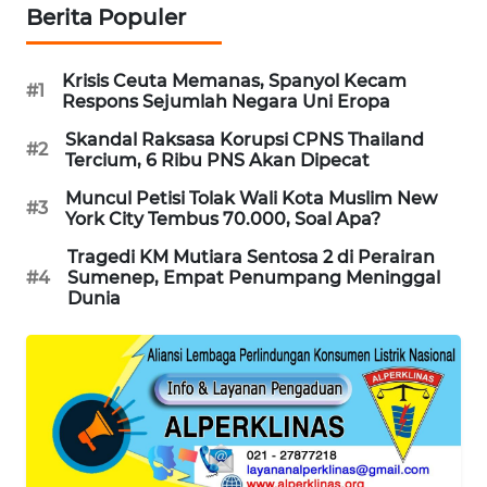
Berita Populer
MAWAKA
ID
Krisis Ceuta Memanas, Spanyol Kecam
#1
Respons Sejumlah Negara Uni Eropa
MARTABAT
Skandal Raksasa Korupsi CPNS Thailand
NET
#2
Tercium, 6 Ribu PNS Akan Dipecat
Muncul Petisi Tolak Wali Kota Muslim New
PLN
#3
York City Tembus 70.000, Soal Apa?
WATCH
Tragedi KM Mutiara Sentosa 2 di Perairan
#4
Sumenep, Empat Penumpang Meninggal
MKLI
Dunia
LPKKI
LKKI
KOPEKLIN