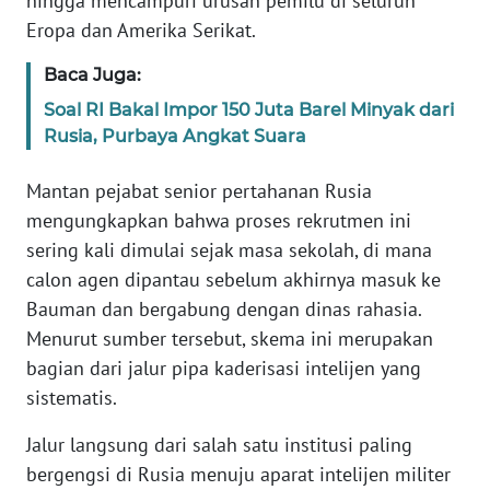
hingga mencampuri urusan pemilu di seluruh
WN
Eropa dan Amerika Serikat.
BANTEN
Baca Juga:
WN
Soal RI Bakal Impor 150 Juta Barel Minyak dari
NTT
Rusia, Purbaya Angkat Suara
WN
Mantan pejabat senior pertahanan Rusia
KEPRI
mengungkapkan bahwa proses rekrutmen ini
sering kali dimulai sejak masa sekolah, di mana
WN
calon agen dipantau sebelum akhirnya masuk ke
PAPUA
Bauman dan bergabung dengan dinas rahasia.
Menurut sumber tersebut, skema ini merupakan
WN
PAPUA
bagian dari jalur pipa kaderisasi intelijen yang
BARAT
sistematis.
Jalur langsung dari salah satu institusi paling
WN
RIAU
bergengsi di Rusia menuju aparat intelijen militer