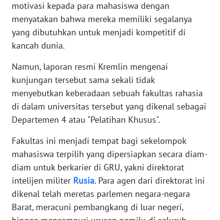
motivasi kepada para mahasiswa dengan
menyatakan bahwa mereka memiliki segalanya
KARIR
yang dibutuhkan untuk menjadi kompetitif di
kancah dunia.
DISCLAIMER
Namun, laporan resmi Kremlin mengenai
Wahana
kunjungan tersebut sama sekali tidak
News
menyebutkan keberadaan sebuah fakultas rahasia
Regional
di dalam universitas tersebut yang dikenal sebagai
Departemen 4 atau "Pelatihan Khusus".
WN
SUMUT
Fakultas ini menjadi tempat bagi sekelompok
mahasiswa terpilih yang dipersiapkan secara diam-
WN
JAKARTA
diam untuk berkarier di GRU, yakni direktorat
intelijen militer
Rusia
. Para agen dari direktorat ini
WN
dikenal telah meretas parlemen negara-negara
JABAR
Barat, meracuni pembangkang di luar negeri,