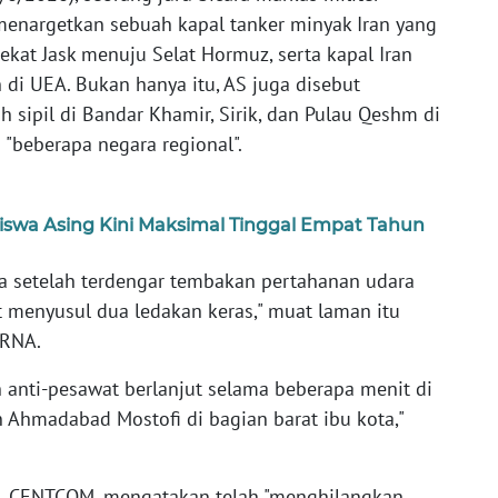
enargetkan sebuah kapal tanker minyak Iran yang
 dekat Jask menuju Selat Hormuz, serta kapal Iran
 di UEA. Bukan hanya itu, AS juga disebut
 sipil di Bandar Khamir, Sirik, dan Pulau Qeshm di
 "beberapa negara regional".
iswa Asing Kini Maksimal Tinggal Empat Tahun
ma setelah terdengar tembakan pertahanan udara
t menyusul dua ledakan keras," muat laman itu
IRNA.
anti-pesawat berlanjut selama beberapa menit di
n Ahmadabad Mostofi di bagian barat ibu kota,"
ri, CENTCOM, mengatakan telah "menghilangkan