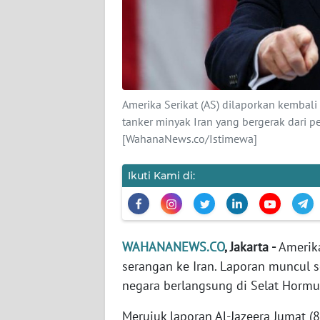
KARIR
DISCLAIMER
Wahana
News
Amerika Serikat (AS) dilaporkan kembal
Regional
tanker minyak Iran yang bergerak dari pe
[WahanaNews.co/Istimewa]
WN
SUMUT
Ikuti Kami di:
WN
JAKARTA
WAHANANEWS.CO
, Jakarta -
Amerika
WN
serangan ke Iran. Laporan muncul s
JABAR
negara berlangsung di Selat Hormu
WN
Merujuk laporan Al-Jazeera Jumat (8
BANTEN