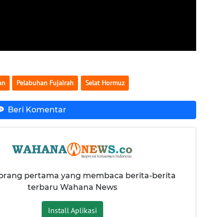
an
Pelabuhan Fujairah
Selat Hormuz
Beri Komentar
 orang pertama yang membaca berita-berita
terbaru Wahana News
Install Aplikasi