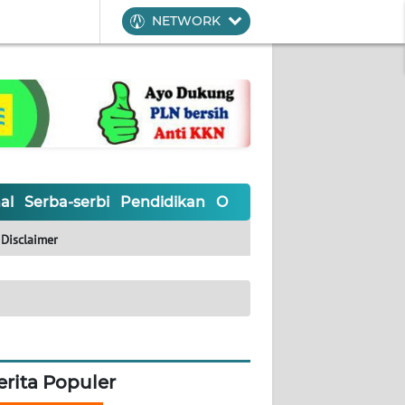
NETWORK
al
Serba-serbi
Pendidikan
Olahraga
Opini
Editoria
Disclaimer
erita Populer