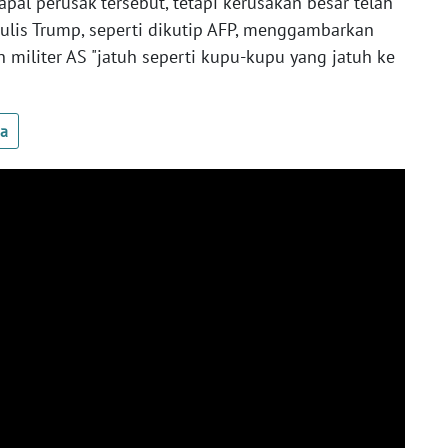
pal perusak tersebut, tetapi kerusakan besar telah
tulis Trump, seperti dikutip AFP, menggambarkan
 militer AS "jatuh seperti kupu-kupu yang jatuh ke
ua