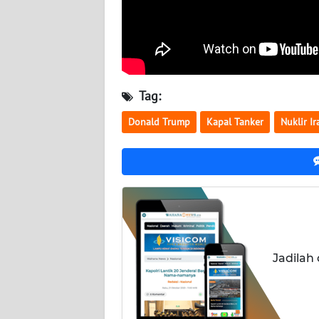
NUSANTARA
WN
JOGJA
Tag:
WN
JATIM
Donald Trump
Kapal Tanker
Nuklir Ir
WN
BALI
WN
KALBAR
WN
Jadilah
KALTENG
WN