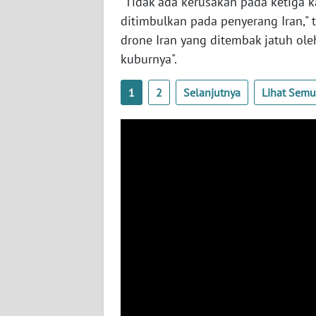
"Tidak ada kerusakan pada ketiga ka
BABEL
ditimbulkan pada penyerang Iran," 
drone Iran yang ditembak jatuh oleh
WN
kuburnya".
SUMBAR
1
2
Selanjutnya
Lihat Sem
WN
SUMSEL
WN
BENGKULU
WN
LAMPUNG
WN
JATENG
WN