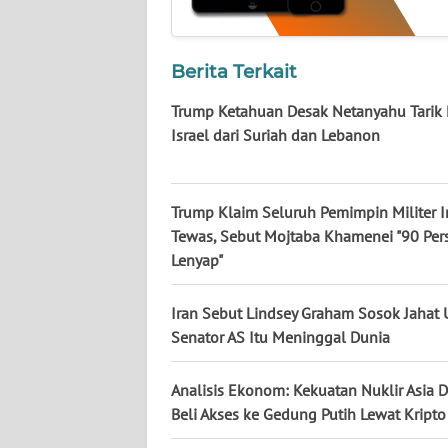
KALTARA
WN
Berita Terkait
KALSEL
Trump Ketahuan Desak Netanyahu Tarik
WN
Israel dari Suriah dan Lebanon
KALTIM
WN
Trump Klaim Seluruh Pemimpin Militer I
SULSEL
Tewas, Sebut Mojtaba Khamenei "90 Per
Lenyap"
WN
GORONTALO
Iran Sebut Lindsey Graham Sosok Jahat 
Senator AS Itu Meninggal Dunia
WN
SULUT
Analisis Ekonom: Kekuatan Nuklir Asia 
Beli Akses ke Gedung Putih Lewat Kripto
WN
MALUKU