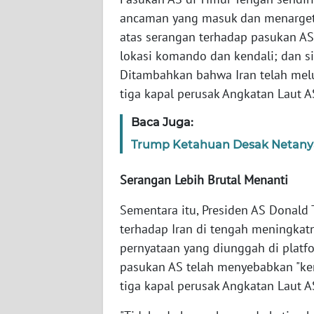
SERAMBI
ancaman yang masuk dan menargetka
atas serangan terhadap pasukan AS"
WN
lokasi komando dan kendali; dan si
JAMBI
Ditambahkan bahwa Iran telah melun
tiga kapal perusak Angkatan Laut A
WN
SULTRA
Baca Juga:
Trump Ketahuan Desak Netanyah
WN
NTB
Serangan Lebih Brutal Menanti
WN
Sementara itu, Presiden AS Donal
SULTENG
terhadap Iran di tengah meningkat
pernyataan yang diunggah di platf
WN
pasukan AS telah menyebabkan "keru
SULBAR
tiga kapal perusak Angkatan Laut A
WN