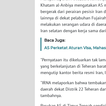
Khatam al-Anbiya mengatakan AS m
bergerak dari perairan pesisir Iran
WN
NTT
lainnya di dekat pelabuhan Fujairah
melakukan serangan udara di daerah
WN
Iran selatan dengan kerja sama dari
KEPRI
Baca Juga:
WN
AS Perketat Aturan Visa, Mahas
PAPUA
"Pernyataan itu dikeluarkan tak la
WN
yang berkelanjutan di Teheran bara
PAPUA
mengutip kantor berita resmi Iran, 
BARAT
"IRNA melaporkan bahwa tembakan 
WN
daerah dekat Distrik 22 Teheran da
RIAU
tambahnya.
WN
Pasukan AS di Timur Tengah sendi