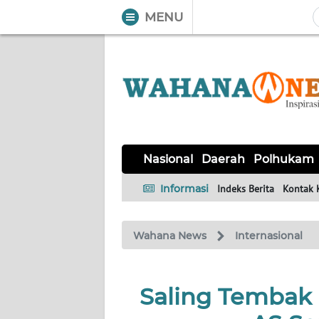
MENU
WAHANA
Tutup
TV
NASIONAL
DAERAH
POLHUKAM
KRIMINAL
EKUIN
SAINS-
KESEHATAN
INTERNASIONAL
Nasional
Daerah
Polhukam
TEKNO
Informasi
Indeks Berita
Kontak 
SERBA-
PENDIDIKAN
OLAHRAGA
OPINI
SERBI
Wahana News
Internasional
EDITORIAL
Saling Tembak d
Informasi