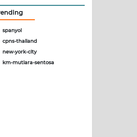
rending
spanyol
cpns-thailand
new-york-city
km-mutiara-sentosa