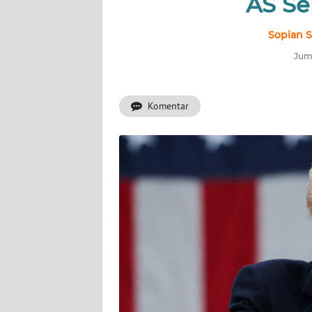
AS Se
INDEKS
BERITA
Sopian S
Juma
KONTAK
KAMI
Komentar
INFO
IKLAN
TENTANG
KAMI
PEDOMAN
MEDIA
SIBER
REDAKSI