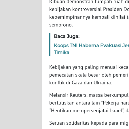
Ribuan demonstran tumpah ruah di
kebijakan kontroversial Presiden D
WN
kepemimpinannya kembali dinilai 
NTT
sembrono.
WN
Baca Juga:
KEPRI
Koops TNI Habema Evakuasi J
Timika
WN
PAPUA
Kebijakan yang paling menuai keca
pemecatan skala besar oleh pemerin
WN
konflik di Gaza dan Ukraina.
PAPUA
BARAT
Melansir Reuters, massa berkumpu
bertuliskan antara lain "Pekerja ha
WN
"Hentikan mempersenjatai Israel", 
RIAU
Seruan solidaritas kepada para m
WN