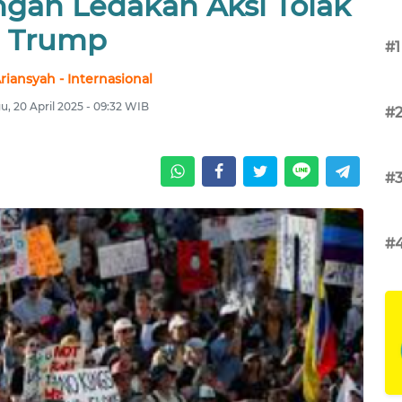
engah Ledakan Aksi Tolak
Trump
#1
Ariansyah - Internasional
, 20 April 2025 - 09:32 WIB
#
#
#