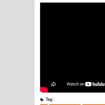
BABEL
WN
SUMBAR
WN
SUMSEL
WN
BENGKULU
WN
LAMPUNG
WN
JATENG
Tag:
WN