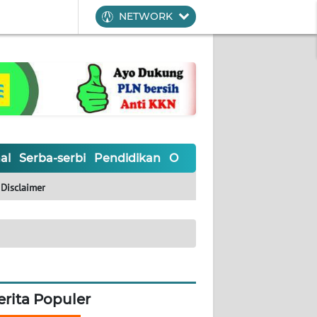
NETWORK
al
Serba-serbi
Pendidikan
Olahraga
Opini
Editoria
Disclaimer
erita Populer