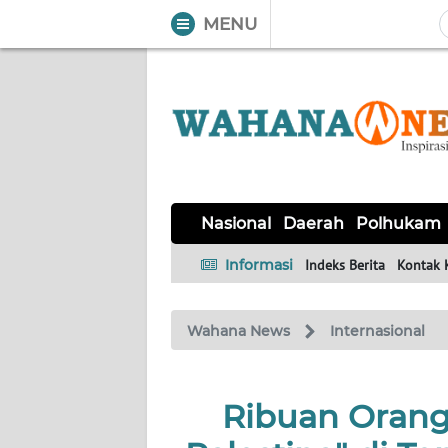
MENU
WAHANA
Tutup
TV
NASIONAL
DAERAH
POLHUKAM
KRIMINAL
EKUIN
SAINS-
KESEHATAN
INTERNASIONAL
Nasional
Daerah
Polhukam
TEKNO
Informasi
Indeks Berita
Kontak 
SERBA-
PENDIDIKAN
OLAHRAGA
OPINI
SERBI
Wahana News
Internasional
EDITORIAL
Ribuan Orang
Informasi