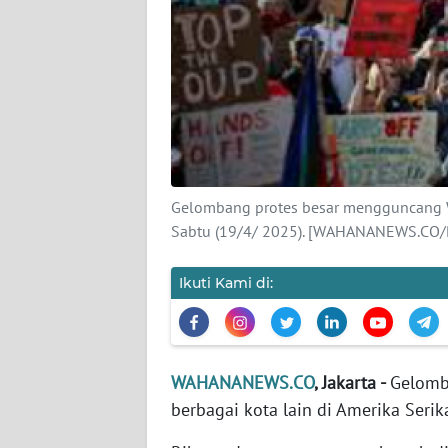
KARIR
DISCLAIMER
Wahana
News
Regional
WN
Gelombang protes besar mengguncang Wa
SUMUT
Sabtu (19/4/ 2025). [WAHANANEWS.CO/R
WN
Ikuti Kami di:
JAKARTA
WN
JABAR
WAHANANEWS.CO
, Jakarta -
Gelomb
berbagai kota lain di Amerika Seri
WN
BANTEN