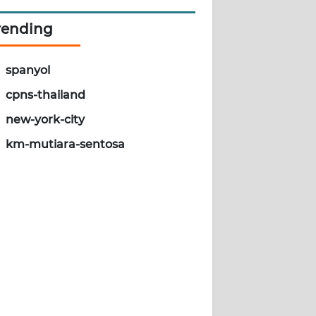
rending
spanyol
cpns-thailand
new-york-city
km-mutiara-sentosa