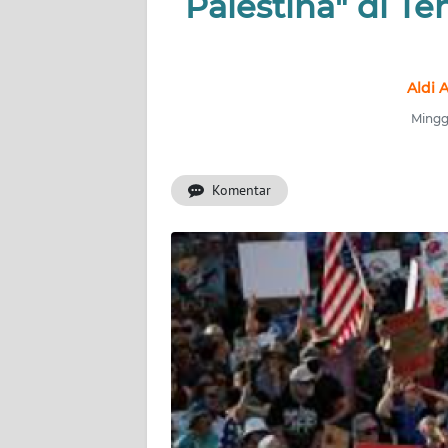
Palestina" di T
INDEKS
BERITA
KONTAK
Aldi 
KAMI
Minggu
INFO
IKLAN
Komentar
TENTANG
KAMI
PEDOMAN
MEDIA
SIBER
REDAKSI