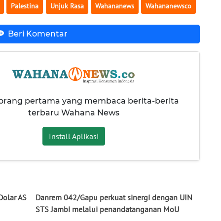
Palestina
Unjuk Rasa
Wahananews
Wahananewsco
Beri Komentar
 orang pertama yang membaca berita-berita
terbaru Wahana News
Install Aplikasi
Dolar AS
Danrem 042/Gapu perkuat sinergi dengan UIN
STS Jambi melalui penandatanganan MoU