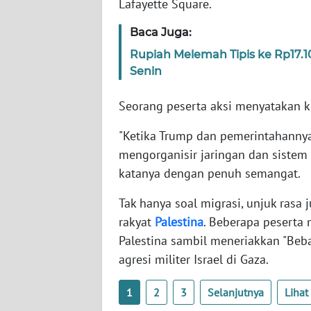
Lafayette Square.
SERAMBI
Baca Juga:
WN
Rupiah Melemah Tipis ke Rp17.
JAMBI
Senin
WN
Seorang peserta aksi menyatakan 
SULTRA
"Ketika Trump dan pemerintahannya
WN
mengorganisir jaringan dan sistem
NTB
katanya dengan penuh semangat.
WN
Tak hanya soal migrasi, unjuk ras
SULTENG
rakyat
Palestina
. Beberapa peserta
Palestina sambil meneriakkan "Beb
WN
agresi militer Israel di Gaza.
SULBAR
1
2
3
Selanjutnya
Liha
WN