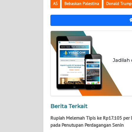
NUSANTARA
AS
Bebaskan Palestina
Donald Trump
WN
JOGJA
WN
JATIM
Jadilah
WN
BALI
WN
KALBAR
WN
Berita Terkait
KALTENG
Rupiah Melemah Tipis ke Rp17.105 per 
pada Penutupan Perdagangan Senin
WN