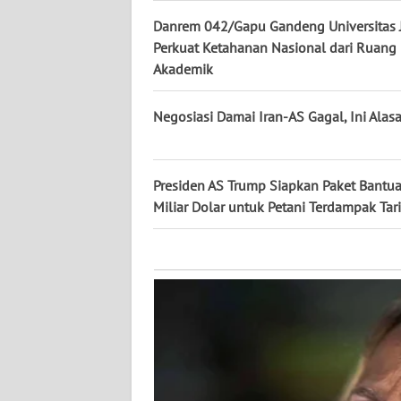
KALTARA
Danrem 042/Gapu Gandeng Universitas 
Perkuat Ketahanan Nasional dari Ruang
WN
KALSEL
Akademik
WN
Negosiasi Damai Iran-AS Gagal, Ini Alas
KALTIM
WN
Presiden AS Trump Siapkan Paket Bantu
SULSEL
Miliar Dolar untuk Petani Terdampak Tari
WN
GORONTALO
WN
SULUT
WN
MALUKU