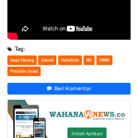
WN
SERAMBI
WN
JAMBI
Tag:
WN
Isaac Herzog
Jokowi
Nahdliyin
NU
PBNU
SULTRA
Presiden Israel
WN
NTB
Beri Komentar
WN
SULTENG
WN
SULBAR
Install Aplikasi