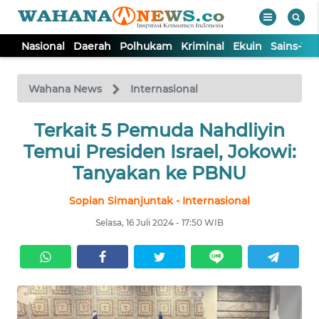
Nasional
Daerah
Polhukam
Kriminal
Ekuin
Sains-Te
WAHANA
Tutup
TV
Wahana News
Internasional
NASIONAL
Terkait 5 Pemuda Nahdliyin
Temui Presiden Israel, Jokowi:
DAERAH
Tanyakan ke PBNU
Sopian Simanjuntak - Internasional
POLHUKAM
Selasa, 16 Juli 2024 - 17:50 WIB
KRIMINAL
EKUIN