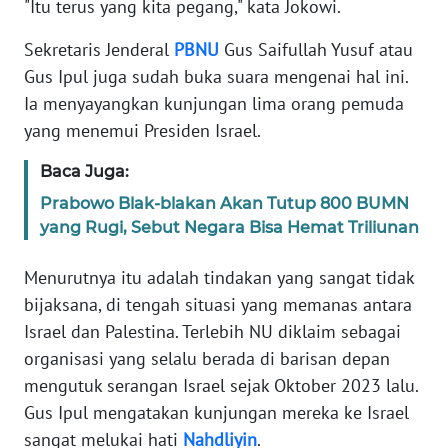
"Itu terus yang kita pegang," kata Jokowi.
Sekretaris Jenderal
PBNU
Gus Saifullah Yusuf atau
KARIR
Gus Ipul juga sudah buka suara mengenai hal ini.
DISCLAIMER
Ia menyayangkan kunjungan lima orang pemuda
yang menemui Presiden Israel.
Wahana
News
Baca Juga:
Regional
Prabowo Blak-blakan Akan Tutup 800 BUMN
yang Rugi, Sebut Negara Bisa Hemat Triliunan
WN
SUMUT
Menurutnya itu adalah tindakan yang sangat tidak
bijaksana, di tengah situasi yang memanas antara
WN
Israel dan Palestina. Terlebih NU diklaim sebagai
JAKARTA
organisasi yang selalu berada di barisan depan
mengutuk serangan Israel sejak Oktober 2023 lalu.
WN
Gus Ipul mengatakan kunjungan mereka ke Israel
JABAR
sangat melukai hati
Nahdliyin
.