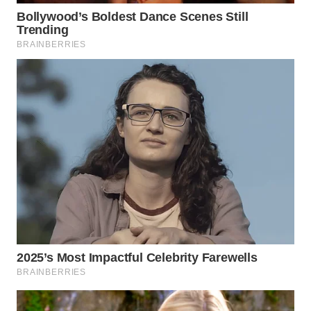
WN
MALUKU
WN
MALUT
WN
DAIRI
WN
DANAU
TOBA
WN
NIAS
WN
LANGKAT