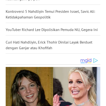
WN
NUSANTARA
Kontroversi 5 Nahdliyin Temui Presiden Israel, Savic Ali:
Ketidakpahaman Geopolitik
WN
JOGJA
YouTuber Richard Lee Dipolisikan Pemuda NU, Gegera Ini
WN
Curi Hati Nahdliyin, Erick Thohir Dinilai Layak Berduet
JATIM
dengan Ganjar atau Khofifah
WN
BALI
WN
KALBAR
WN
KALTENG