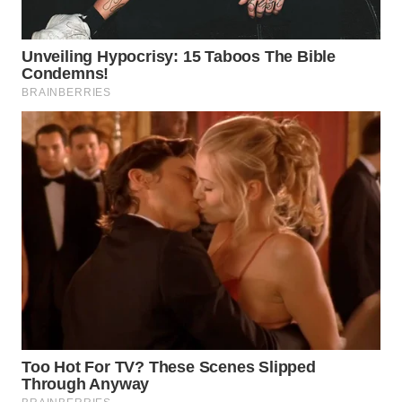
WN
BOGOR
WN
DEPOK
WN
TAPANULI
UTARA
WN
SAMOSIR
WN
PADANG
LAWAS