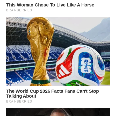
WN
NATUNA
WN
BINTAN
WN
MANDALIKA
WN
LIKUPANG
WN
LABUANBAJO
WN
BORNEO