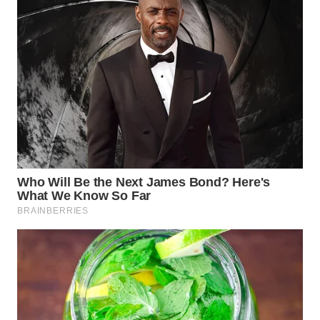
Wahana
Media
Group
WAHANA
NEWS
WAHANA
TANI
WAHANA
ADVOKAT
WAHANA
INFRASTRUKTUR
WAHANA
KONSUMEN