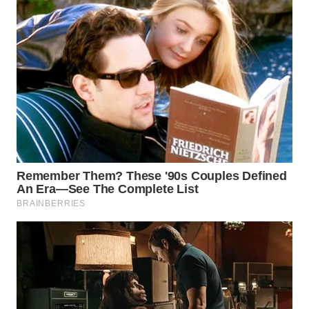
WN
TAPANULI
SELATAN
WN
TANJUNG
LESUNG
WN
KARO
WN
SIMALUNGUN
WN
LABUHANBATU
WN