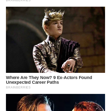
WN
SUMEDANG
WN
CIANJUR
WN
KEPULAUAN
SERIBU
WN
TANGERANG
WN
BINJAI
WN
CIREBON