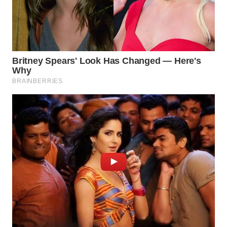
WN
KALTARA
WN
KALSEL
WN
KALTIM
WN
SULSEL
WN
GORONTALO
WN
SULUT