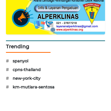
SIBARAGAS
NEWS
METRO
SIANTAR
NEWS
Trending
METRO
MEDAN
NEWS
#
spanyol
#
cpns-thailand
METRO
JAKARTA
#
new-york-city
NEWS
#
km-mutiara-sentosa
KRT
NEWS