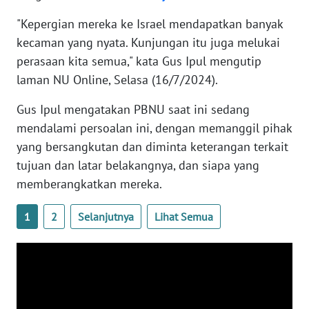
WN
"Kepergian mereka ke Israel mendapatkan banyak
BANTEN
kecaman yang nyata. Kunjungan itu juga melukai
perasaan kita semua," kata Gus Ipul mengutip
WN
NTT
laman NU Online, Selasa (16/7/2024).
Gus Ipul mengatakan PBNU saat ini sedang
WN
mendalami persoalan ini, dengan memanggil pihak
KEPRI
yang bersangkutan dan diminta keterangan terkait
tujuan dan latar belakangnya, dan siapa yang
WN
PAPUA
memberangkatkan mereka.
WN
1
2
Selanjutnya
Lihat Semua
PAPUA
BARAT
WN
RIAU