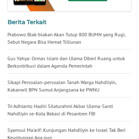
WN
BABEL
Berita Terkait
WN
Prabowo Blak-blakan Akan Tutup 800 BUMN yang Rugi,
SUMBAR
Sebut Negara Bisa Hemat Triliunan
WN
Gus Yahya: Ormas Islam dan Ulama Diberi Ruang untuk
SUMSEL
Berkontribusi dalam Agenda Pemerintah
WN
Sikapi Persoalan-persoalan Tanah Warga Nahdliyin,
BENGKULU
Kakanwil BPN Sumut Anjangsana ke PWNU
WN
Tri Adhianto Hadiri Silaturahmi Akbar Ulama-Santi
LAMPUNG
Nahdliyin se-Kota Bekasi di Pesantren FBI
WN
Syamsul Ma'arif: Kunjungan Nahdliyin ke Israel Tak Beri
JATENG
Keuntungan Apa pun