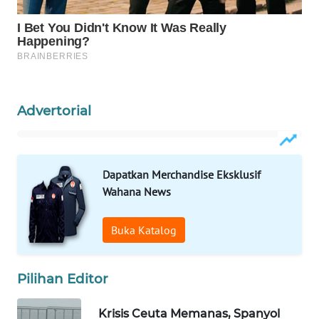
WAHANA
SPORT
WAHANA
UMKM
Advertorial
WAHANA
SELEB
Dapatkan Merchandise Eksklusif
WAHANA
Wahana News
PERSONA
WAHANA
Buka Katalog
OTOMOTIF
Pilihan Editor
WAHANA
HEALTH
Krisis Ceuta Memanas, Spanyol