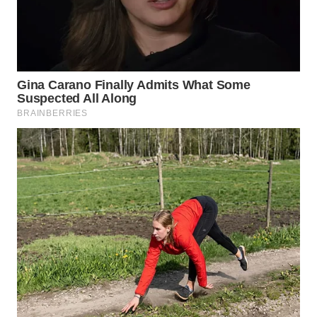
WN
PRIANGAN
TIMUR
WN
SEMARANG
WN
SOLO
WN
BOROBUDUR
WN
MADURA
WN
SURABAYA