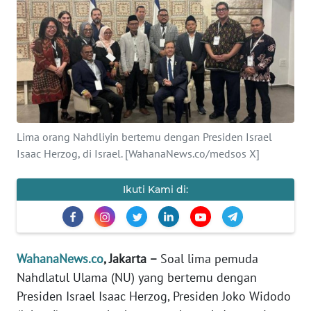
SAINS-TEKNO
KESEHATAN
INTERNASIONAL
SERBA-SERBI
Lima orang Nahdliyin bertemu dengan Presiden Israel
Isaac Herzog, di Israel. [WahanaNews.co/medsos X]
PENDIDIKAN
Ikuti Kami di:
OLAHRAGA
OPINI
WahanaNews.co
, Jakarta –
Soal lima pemuda
Nahdlatul Ulama (NU) yang bertemu dengan
EDITORIAL
Presiden Israel Isaac Herzog, Presiden Joko Widodo