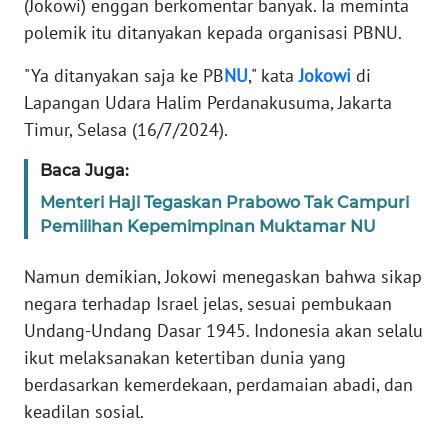
(Jokowi) enggan berkomentar banyak. Ia meminta
Informasi
polemik itu ditanyakan kepada organisasi PBNU.
INDEKS
BERITA
"Ya ditanyakan saja ke PB
NU
," kata
Jokowi
di
Lapangan Udara Halim Perdanakusuma, Jakarta
KONTAK
Timur, Selasa (16/7/2024).
KAMI
Baca Juga:
INFO
Menteri Haji Tegaskan Prabowo Tak Campuri
IKLAN
Pemilihan Kepemimpinan Muktamar NU
TENTANG
Namun demikian, Jokowi menegaskan bahwa sikap
KAMI
negara terhadap Israel jelas, sesuai pembukaan
Undang-Undang Dasar 1945. Indonesia akan selalu
PEDOMAN
ikut melaksanakan ketertiban dunia yang
MEDIA
berdasarkan kemerdekaan, perdamaian abadi, dan
SIBER
keadilan sosial.
REDAKSI