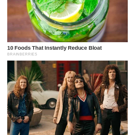
WAHANA
LISTRIK
WAHANA
TRAVEL
WAHANA
TV
WAHANANEWS
ID
WAHANANEWS
CO ID
WAHANANEWS
NET