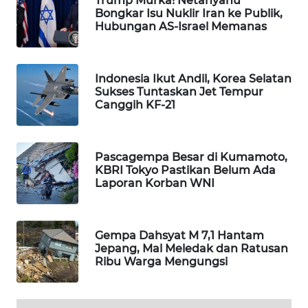
Trump Murka! Netanyahu
Bongkar Isu Nuklir Iran ke Publik,
MAWAKA
Hubungan AS-Israel Memanas
ID
MARTABAT
Indonesia Ikut Andil, Korea Selatan
NET
Sukses Tuntaskan Jet Tempur
Canggih KF-21
PLN
WATCH
Pascagempa Besar di Kumamoto,
KBRI Tokyo Pastikan Belum Ada
MKLI
Laporan Korban WNI
LPKKI
Gempa Dahsyat M 7,1 Hantam
Jepang, Mal Meledak dan Ratusan
LKKI
Ribu Warga Mengungsi
KOPEKLIN