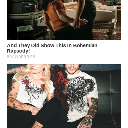
TAPANULI
TENGAH
WN DELI
SERDANG
WN
TEBING
TINGGI
WN
PAKPAK
WN
KARAWANG
WN
BEKASI