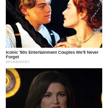
WN
INDRAMAYU
WN
KUNINGAN
WN
MAJALENGKA
WN
SUBANG
WN
SUKABUMI
WN
PURWAKARTA