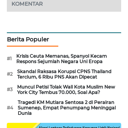
KOMENTAR
PORTAL
KONSUMEN
FORWAMKI
Berita Populer
ALPERKLINAS
Krisis Ceuta Memanas, Spanyol Kecam
FORJASIDA
#1
Respons Sejumlah Negara Uni Eropa
Skandal Raksasa Korupsi CPNS Thailand
TAMBANG
#2
Tercium, 6 Ribu PNS Akan Dipecat
NEWS
Muncul Petisi Tolak Wali Kota Muslim New
#3
York City Tembus 70.000, Soal Apa?
SITUNGIR
NEWS
Tragedi KM Mutiara Sentosa 2 di Perairan
#4
Sumenep, Empat Penumpang Meninggal
Dunia
SIDIKALANG
NEWS