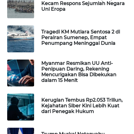
Kecam Respons Sejumlah Negara
WAHANA
Uni Eropa
DESA
WISATA
Tragedi KM Mutiara Sentosa 2 di
LAPAK
Perairan Sumenep, Empat
WAHANA
Penumpang Meninggal Dunia
Wahana
Network
Myanmar Resmikan UU Anti-
Penipuan Daring, Rekening
Mencurigakan Bisa Dibekukan
KONSUMEN
dalam 15 Menit
LISTRIK
MASYARAKAT
Kerugian Tembus Rp2.053 Triliun,
Kejahatan Siber Kini Lebih Kuat
KELISTRIKAN
dari Penegak Hukum
WALINKI
ID