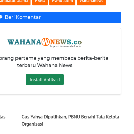
ahdlatul Ulama
PBNU
Pwnu Jatim
Wahananews
Beri Komentar
 orang pertama yang membaca berita-berita
terbaru Wahana News
Install Aplikasi
tas
Gus Yahya Dipulihkan, PBNU Benahi Tata Kelola
Organisasi