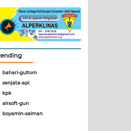
rending
bahari-gultom
senjata-api
kpk
airsoft-gun
boyamin-saiman