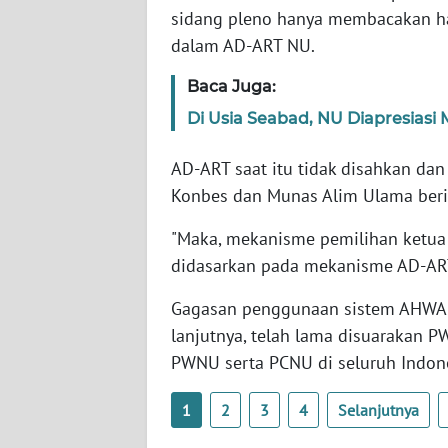
SERAMBI
sidang pleno hanya membacakan ha
dalam AD-ART NU.
WN
Baca Juga:
JAMBI
Di Usia Seabad, NU Diapresiasi
WN
SULTRA
AD-ART saat itu tidak disahkan dan
Konbes dan Munas Alim Ulama beri
WN
NTB
"Maka, mekanisme pemilihan ketu
didasarkan pada mekanisme AD-ART
WN
Gagasan penggunaan sistem AHWA
SULTENG
lanjutnya, telah lama disuarakan
PWNU serta PCNU di seluruh Indone
WN
SULBAR
1
2
3
4
Selanjutnya
WN