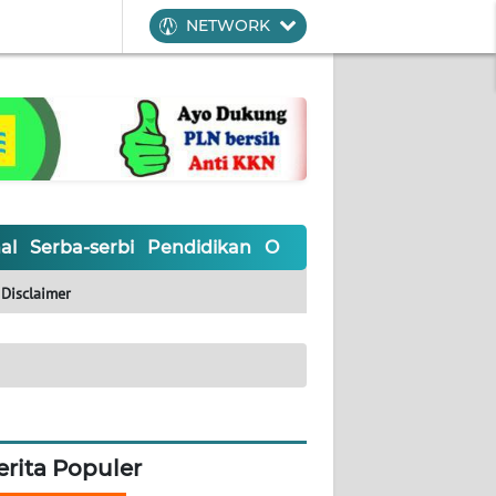
NETWORK
al
Serba-serbi
Pendidikan
Olahraga
Opini
Editoria
Disclaimer
erita Populer