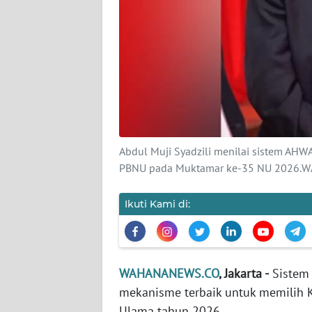
KARIR
DISCLAIMER
Wahana
News
Regional
WN
Abdul Muji Syadzili menilai sistem AH
SUMUT
PBNU pada Muktamar ke-35 NU 2026.
WN
Ikuti Kami di:
JAKARTA
WN
JABAR
WAHANANEWS.CO
, Jakarta -
Sistem 
mekanisme terbaik untuk memilih
WN
Ulama tahun 2026.
BANTEN