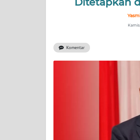
Ditetapkan 
INDEKS
BERITA
Yasmi
Kamis,
KONTAK
KAMI
Komentar
INFO
IKLAN
TENTANG
KAMI
PEDOMAN
MEDIA
SIBER
REDAKSI