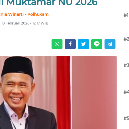
di Muktamar NU 2026
nia Winarti - Polhukam
#1
 19 Februari 2026 - 12:17 WIB
#
#
#
#