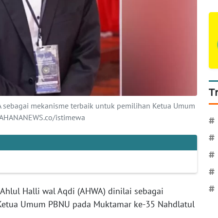
T
WA sebagai mekanisme terbaik untuk pemilihan Ketua Umum
WAHANANEWS.co/istimewa
#
#
#
#
#
Ahlul Halli wal Aqdi (AHWA) dinilai sebagai
 Ketua Umum PBNU pada Muktamar ke-35 Nahdlatul