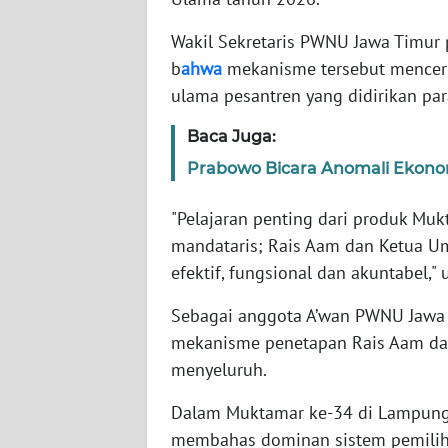
Wakil Sekretaris PWNU Jawa Timur
WN
b
ahwa
mekanisme tersebut mencermi
NTT
ulama pesantren yang didirikan par
WN
Baca Juga:
KEPRI
Prabowo Bicara Anomali Ekono
WN
"Pelajaran penting dari produk Mu
PAPUA
mandataris; Rais Aam dan Ketua
efektif, fungsional dan akuntabel,"
WN
PAPUA
Sebagai anggota A’wan PWNU Jawa T
BARAT
mekanisme penetapan Rais Aam dan
WN
menyeluruh.
RIAU
Dalam Muktamar ke-34 di Lampung, 
membahas dominan sistem pemili
WN