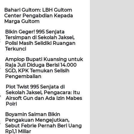
Bahari Gultom: LBH Gultom
Center Pengabdian Kepada
Marga Gultom
Bikin Geger! 995 Senjata
Tersimpan di Sekolah Jaksel,
2
Polisi Masih Selidiki Ruangan
Terkunci
Amplop Bupati Kuansing untuk
Raja Juli Diduga Berisi 14.000
3
SGD, KPK Temukan Selisih
Pengembalian
Plot Twist 995 Senjata di
Sekolah Jaksel, Pengacara: Itu
4
Airsoft Gun dan Ada Izin Mabes
Polri
Boyamin Saiman Bikin
Pengakuan Mengejutkan,
5
Sebut Febrie Pernah Beri Uang
Rp1,1 Miliar