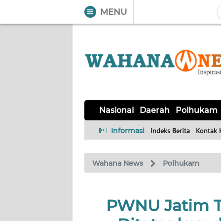
MENU
WAHANA
Tutup
TV
NASIONAL
DAERAH
POLHUKAM
KRIMINAL
EKUIN
SAINS-
KESEHATAN
INTERNASIONAL
Nasional
Daerah
Polhukam
TEKNO
Informasi
Indeks Berita
Kontak 
SERBA-
PENDIDIKAN
OLAHRAGA
OPINI
SERBI
Wahana News
Polhukam
EDITORIAL
PWNU Jatim 
Informasi