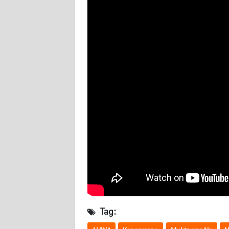
BABEL
WN
SUMBAR
WN
SUMSEL
WN
BENGKULU
WN
LAMPUNG
WN
JATENG
Tag:
WN