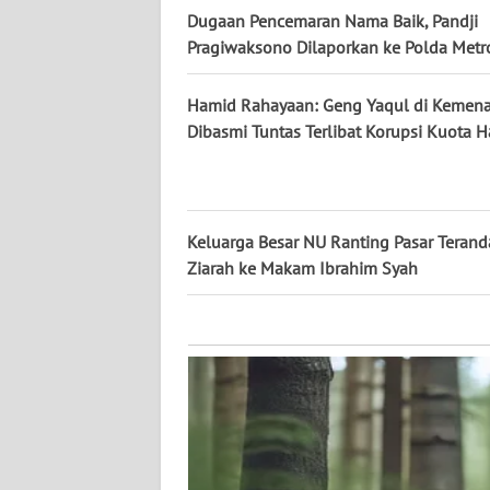
KALTARA
Dugaan Pencemaran Nama Baik, Pandji
Pragiwaksono Dilaporkan ke Polda Metr
WN
KALSEL
Hamid Rahayaan: Geng Yaqul di Kemen
Dibasmi Tuntas Terlibat Korupsi Kuota H
WN
KALTIM
WN
Keluarga Besar NU Ranting Pasar Teran
SULSEL
Ziarah ke Makam Ibrahim Syah
WN
GORONTALO
WN
SULUT
WN
MALUKU