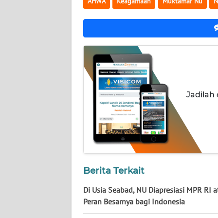
AHWA
Keagamaan
Muktamar Nu
N
NUSANTARA
WN
JOGJA
WN
JATIM
Jadilah
WN
BALI
WN
KALBAR
Berita Terkait
WN
KALTENG
Di Usia Seabad, NU Diapresiasi MPR RI a
Peran Besarnya bagi Indonesia
WN