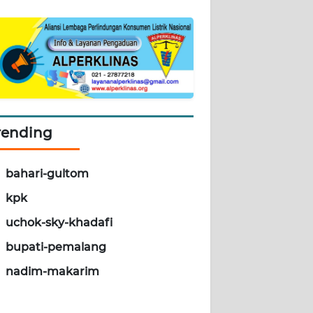
rending
bahari-gultom
kpk
uchok-sky-khadafi
bupati-pemalang
nadim-makarim