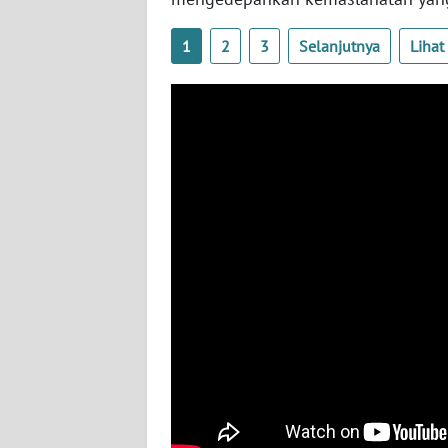
BABEL
1
2
3
Selanjutnya
Liha
WN
SUMBAR
WN
SUMSEL
WN
BENGKULU
WN
LAMPUNG
WN
JATENG
WN