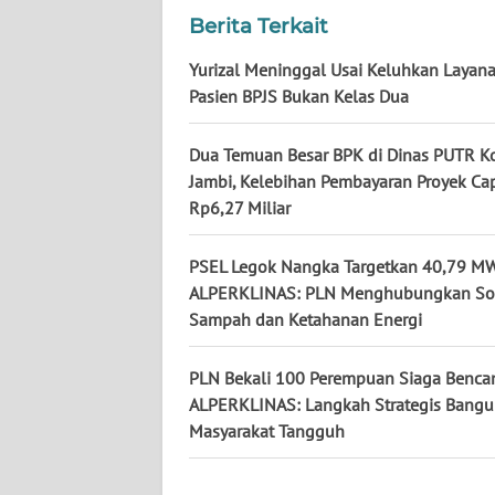
KALTARA
Berita Terkait
WN
Yurizal Meninggal Usai Keluhkan Layana
KALSEL
Pasien BPJS Bukan Kelas Dua
WN
Dua Temuan Besar BPK di Dinas PUTR K
KALTIM
Jambi, Kelebihan Pembayaran Proyek Ca
Rp6,27 Miliar
WN
SULSEL
PSEL Legok Nangka Targetkan 40,79 MW
ALPERKLINAS: PLN Menghubungkan So
WN
Sampah dan Ketahanan Energi
GORONTALO
PLN Bekali 100 Perempuan Siaga Benca
WN
ALPERKLINAS: Langkah Strategis Bang
SULUT
Masyarakat Tangguh
WN
MALUKU