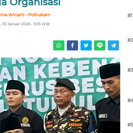
la Organisasi
nia Winarti - Polhukam
#1
 30 Januari 2026 - 11:35 WIB
#
#
#
#