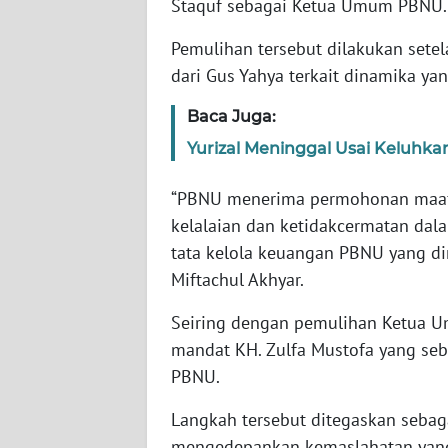
Staquf sebagai Ketua Umum PBNU.
SERAMBI
Pemulihan tersebut dilakukan se
WN
dari Gus Yahya terkait dinamika y
JAMBI
Baca Juga:
WN
Yurizal Meninggal Usai Keluhk
SULTRA
“PBNU menerima permohonan maaf 
WN
kelalaian dan ketidakcermatan da
NTB
tata kelola keuangan PBNU yang din
Miftachul Akhyar.
WN
SULTENG
Seiring dengan pemulihan Ketua U
mandat KH. Zulfa Mustofa yang se
WN
PBNU.
SULBAR
Langkah tersebut ditegaskan sebag
WN
mengedepankan kemaslahatan yang 