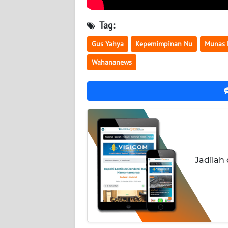
NUSANTARA
Tag:
WN
JOGJA
Gus Yahya
Kepemimpinan Nu
Munas 
Wahananews
WN
JATIM
WN
BALI
WN
KALBAR
Jadilah
WN
KALTENG
WN