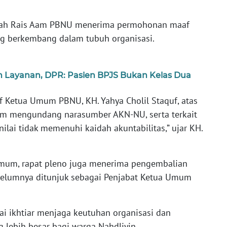
telah Rais Aam PBNU menerima permohonan maaf
ang berkembang dalam tubuh organisasi.
an Layanan, DPR: Pasien BPJS Bukan Kelas Dua
Ketua Umum PBNU, KH. Yahya Cholil Staquf, atas
lam mengundang narasumber AKN-NU, serta terkait
ilai tidak memenuhi kaidah akuntabilitas,” ujar KH.
mum, rapat pleno juga menerima pengembalian
belumnya ditunjuk sebagai Penjabat Ketua Umum
ai ikhtiar menjaga keutuhan organisasi dan
lebih besar bagi warga Nahdliyin.