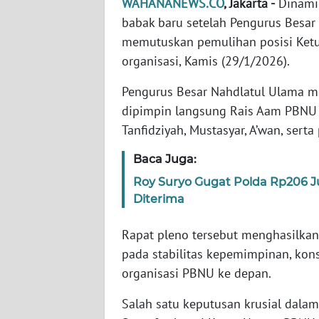
WAHANANEWS.CO
, Jakarta -
Dinami
babak baru setelah Pengurus Besar
WN
memutuskan pemulihan posisi Ket
NTT
organisasi, Kamis (29/1/2026).
WN
Pengurus Besar Nahdlatul Ulama m
KEPRI
dipimpin langsung Rais Aam PBNU KH
Tanfidziyah, Mustasyar, A’wan, ser
WN
PAPUA
Baca Juga:
Roy Suryo Gugat Polda Rp206 
WN
Diterima
PAPUA
BARAT
Rapat pleno tersebut menghasilkan
pada stabilitas kepemimpinan, konso
WN
organisasi PBNU ke depan.
RIAU
Salah satu keputusan krusial dalam
WN