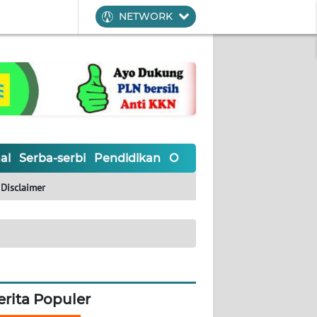
NETWORK
al
Serba-serbi
Pendidikan
Olahraga
Opini
Editoria
Disclaimer
erita Populer