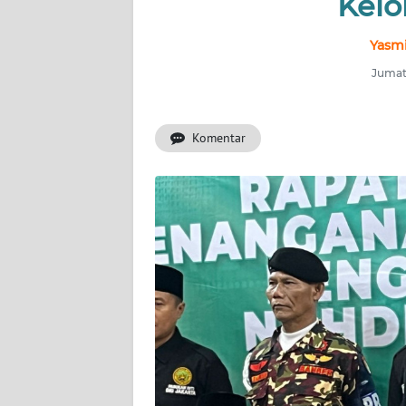
Kelo
INDEKS
BERITA
Yasmi
Jumat,
KONTAK
KAMI
Komentar
INFO
IKLAN
TENTANG
KAMI
PEDOMAN
MEDIA
SIBER
REDAKSI