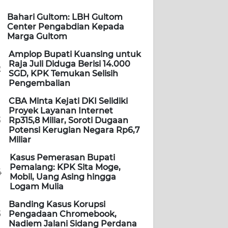
Bahari Gultom: LBH Gultom
Center Pengabdian Kepada
Marga Gultom
Amplop Bupati Kuansing untuk
Raja Juli Diduga Berisi 14.000
2
SGD, KPK Temukan Selisih
Pengembalian
CBA Minta Kejati DKI Selidiki
Proyek Layanan Internet
3
Rp315,8 Miliar, Soroti Dugaan
Potensi Kerugian Negara Rp6,7
Miliar
Kasus Pemerasan Bupati
Pemalang: KPK Sita Moge,
4
Mobil, Uang Asing hingga
Logam Mulia
Banding Kasus Korupsi
5
Pengadaan Chromebook,
Nadiem Jalani Sidang Perdana