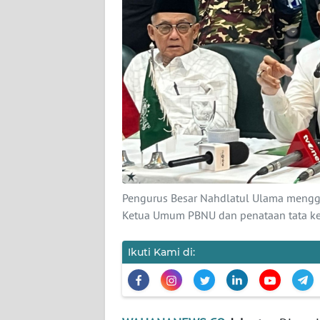
KARIR
DISCLAIMER
Wahana
News
Regional
WN
SUMUT
WN
Pengurus Besar Nahdlatul Ulama mengg
JAKARTA
Ketua Umum PBNU dan penataan tata k
WN
Ikuti Kami di:
JABAR
WN
BANTEN