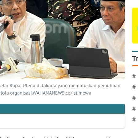
T
#
elar Rapat Pleno di Jakarta yang memutuskan pemulihan
#
elola organisasi.WAHANANEWS.co/istimewa
#
#
#