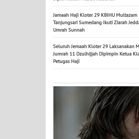
KALTARA
Jamaah Haji Kloter 29 KBIHU Multazam
WN
Tanjungsari Sumedang Ikuti Ziarah Jed
KALSEL
Umrah Sunnah
WN
Seluruh Jemaah Kloter 29 Laksanakan M
KALTIM
Jumrah 11 Dzulhijjah Dipimpin Ketua Kl
Petugas Haji
WN
SULSEL
WN
GORONTALO
WN
SULUT
WN
MALUKU