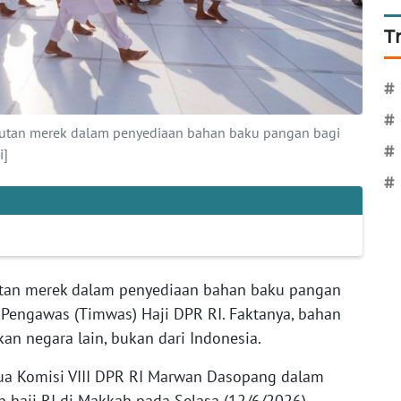
T
#
#
utan merek dalam penyediaan bahan baku pangan bagi
#
i]
#
tan merek dalam penyediaan bahan baku pangan
 Pengawas (Timwas) Haji DPR RI. Faktanya, bahan
an negara lain, bukan dari Indonesia.
tua Komisi VIII DPR RI Marwan Dasopang dalam
 haji RI di Makkah pada Selasa (12/6/2026).