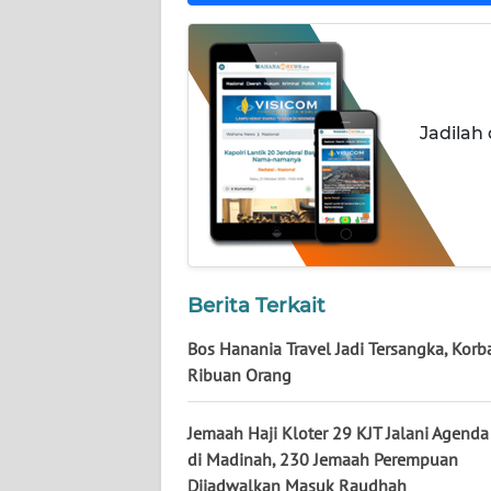
NUSANTARA
WN
JOGJA
Jadilah
WN
JATIM
WN
BALI
Berita Terkait
WN
KALBAR
Bos Hanania Travel Jadi Tersangka, Korb
Ribuan Orang
WN
KALTENG
Jemaah Haji Kloter 29 KJT Jalani Agenda
di Madinah, 230 Jemaah Perempuan
WN
Dijadwalkan Masuk Raudhah