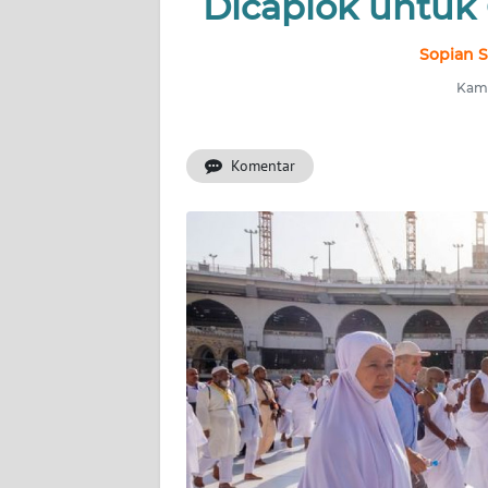
Dicaplok untuk 
INDEKS
BERITA
Sopian S
Kami
KONTAK
KAMI
Komentar
INFO
IKLAN
TENTANG
KAMI
PEDOMAN
MEDIA
SIBER
REDAKSI