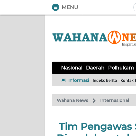
MENU
WAHANA
Tutup
TV
NASIONAL
DAERAH
POLHUKAM
KRIMINAL
EKUIN
SAINS-
KESEHATAN
INTERNASIONAL
Nasional
Daerah
Polhukam
TEKNO
Informasi
Indeks Berita
Kontak 
SERBA-
PENDIDIKAN
OLAHRAGA
OPINI
SERBI
Wahana News
Internasional
EDITORIAL
Tim Pengawas 
Informasi