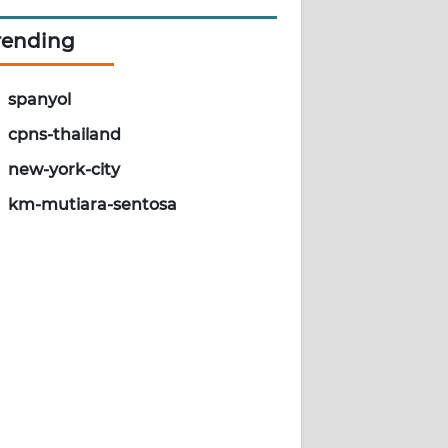
rending
spanyol
cpns-thailand
new-york-city
km-mutiara-sentosa