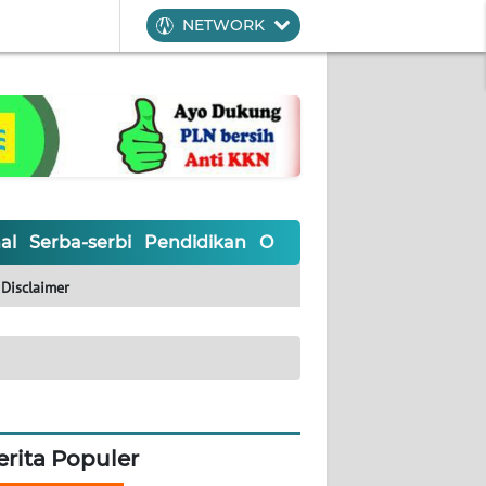
NETWORK
al
Serba-serbi
Pendidikan
Olahraga
Opini
Editoria
Disclaimer
erita Populer