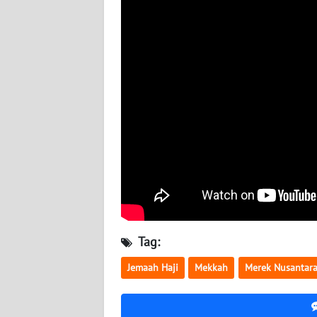
BABEL
WN
SUMBAR
WN
SUMSEL
WN
BENGKULU
WN
LAMPUNG
Tag:
WN
Jemaah Haji
Mekkah
Merek Nusantar
JATENG
WN