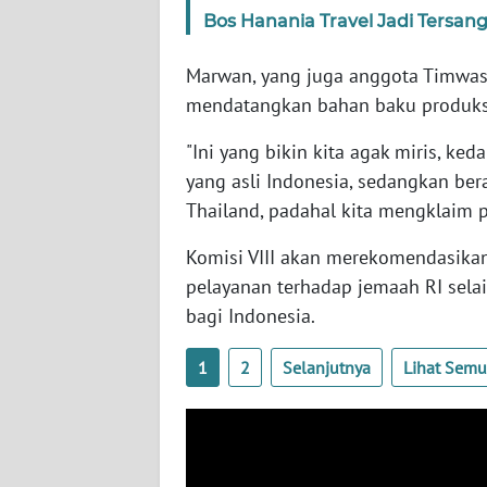
SERAMBI
Bos Hanania Travel Jadi Tersan
Marwan, yang juga anggota Timwas
WN
JAMBI
mendatangkan bahan baku produksi
"Ini yang bikin kita agak miris, ked
WN
SULTRA
yang asli Indonesia, sedangkan bera
Thailand, padahal kita mengklaim p
WN
Komisi VIII akan merekomendasika
NTB
pelayanan terhadap jemaah RI sela
bagi Indonesia.
WN
SULTENG
1
2
Selanjutnya
Lihat Sem
WN
SULBAR
WN