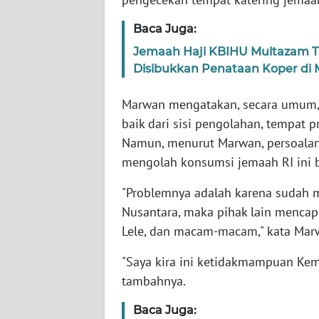
Baca Juga:
WN
NTT
Jemaah Haji KBIHU Multazam Ta
Disibukkan Penataan Koper di
WN
Marwan mengatakan, secara umum, 
KEPRI
baik dari sisi pengolahan, tempat 
Namun, menurut Marwan, persoala
WN
PAPUA
mengolah konsumsi jemaah RI ini 
"Problemnya adalah karena sudah 
WN
PAPUA
Nusantara, maka pihak lain mencap
BARAT
Lele, dan macam-macam," kata Marw
"Saya kira ini ketidakmampuan Kem
WN
RIAU
tambahnya.
Baca Juga:
WN