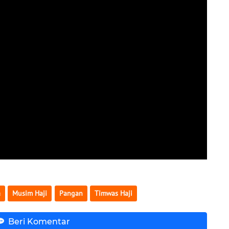
a
Musim Haji
Pangan
Timwas Haji
Beri Komentar