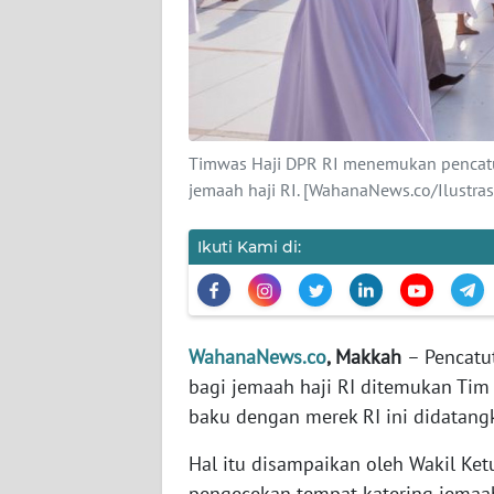
KARIR
DISCLAIMER
Wahana
News
Timwas Haji DPR RI menemukan pencat
Regional
jemaah haji RI. [WahanaNews.co/Ilustras
WN
SUMUT
Ikuti Kami di:
WN
JAKARTA
WahanaNews.co
, Makkah
– Pencatu
bagi jemaah haji RI ditemukan Tim
WN
JABAR
baku dengan merek RI ini didatangk
Hal itu disampaikan oleh Wakil Ke
WN
pengecekan tempat katering jemaah
BANTEN