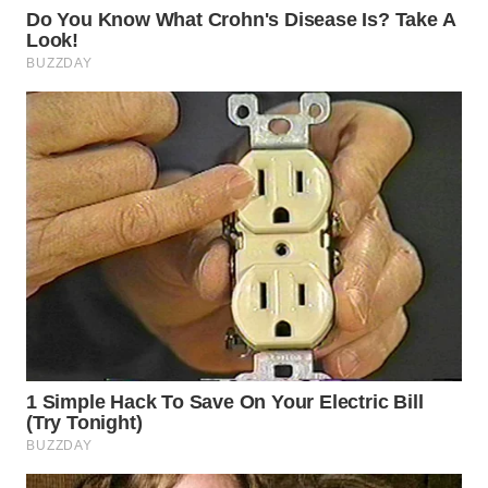
WAHANA
SPORT
WAHANA
UMKM
WAHANA
SELEB
WAHANA
PERSONA
WAHANA
OTOMOTIF
WAHANA
HEALTH