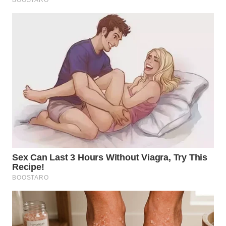
WN
NATUNA
WN
BINTAN
WN
MANDALIKA
WN
LIKUPANG
WN
LABUANBAJO
WN
BORNEO