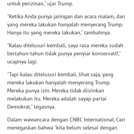
untuk perizinan," ujar Trump.
WN
"Ketika Anda punya jaringan dan acara malam, dan
SERAMBI
yang mereka lakukan hanyalah menyerang Trump.
Hanya itu yang mereka lakukan," tambahnya.
WN
JAMBI
"Kalau ditelusuri kembali, saya rasa mereka sudah
bertahun-tahun tidak punya penyiar konservatif,"
WN
SULTRA
ucapnya lagi.
"Tapi kalau ditelusuri kembali, lihat saja, yang
WN
mereka lakukan hanyalah menyerang Trump.
NTB
Mereka punya izin. Mereka tidak diizinkan
melakukan itu. Mereka adalah sayap partai
WN
SULTENG
Demokrat," tegasnya.
Dalam wawancara dengan CNBC International, Carr
WN
SULBAR
menegaskan bahwa "kita belum selesai dengan