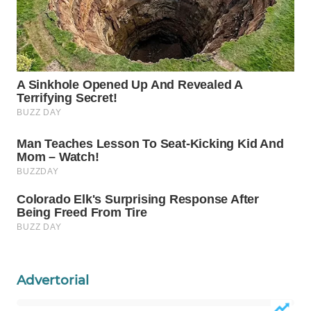
PORTAL
KONSUMEN
FORWAMKI
ALPERKLINAS
FORJASIDA
TAMBANG
NEWS
SITUNGIR
NEWS
SIDIKALANG
Advertorial
NEWS