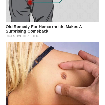
WAHANA
LISTRIK
WAHANA
TRAVEL
WAHANA
TV
WAHANANEWS
ID
WAHANANEWS
CO ID
WAHANANEWS
NET