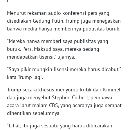
WN
BANTEN
Menurut rekaman audio konferensi pers yang
disediakan Gedung Putih, Trump juga menegaskan
WN
bahwa media hanya memberinya publisitas buruk.
NTT
"Mereka hanya memberi saya publisitas yang
WN
buruk. Pers. Maksud saya, mereka sedang
KEPRI
mendapatkan lisensi," ujarnya.
"Saya pikir mungkin lisensi mereka harus dicabut,"
WN
PAPUA
kata Trump lagi.
Trump secara khusus menyoroti kritik dari Kimmel
WN
PAPUA
dan juga menyebut Stephen Colbert, pembawa
BARAT
acara larut malam CBS, yang acaranya juga sempat
dihentikan sebelumnya.
WN
RIAU
"Lihat, itu juga sesuatu yang harus dibicarakan