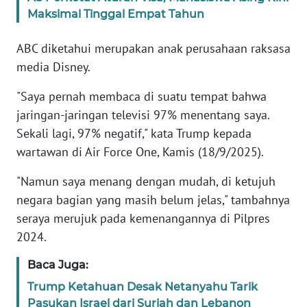
Maksimal Tinggal Empat Tahun
KARIR
ABC diketahui merupakan anak perusahaan raksasa
media Disney.
DISCLAIMER
"Saya pernah membaca di suatu tempat bahwa
Wahana
jaringan-jaringan televisi 97% menentang saya.
News
Regional
Sekali lagi, 97% negatif," kata Trump kepada
wartawan di Air Force One, Kamis (18/9/2025).
WN
"Namun saya menang dengan mudah, di ketujuh
SUMUT
negara bagian yang masih belum jelas," tambahnya
WN
seraya merujuk pada kemenangannya di Pilpres
JAKARTA
2024.
Baca Juga:
WN
JABAR
Trump Ketahuan Desak Netanyahu Tarik
Pasukan Israel dari Suriah dan Lebanon