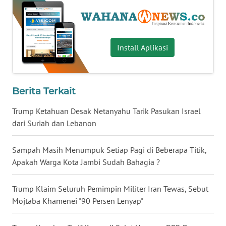
TAPANULI
TENGAH
WN DELI
Install Aplikasi
SERDANG
WN
Berita Terkait
TEBING
TINGGI
Trump Ketahuan Desak Netanyahu Tarik Pasukan Israel
dari Suriah dan Lebanon
WN
PAKPAK
Sampah Masih Menumpuk Setiap Pagi di Beberapa Titik,
Apakah Warga Kota Jambi Sudah Bahagia ?
WN
KARAWANG
Trump Klaim Seluruh Pemimpin Militer Iran Tewas, Sebut
Mojtaba Khamenei "90 Persen Lenyap"
WN
BEKASI