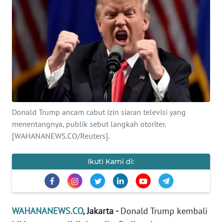
SAINS-TEKNO
KESEHATAN
INTERNASIONAL
SERBA-SERBI
Donald Trump ancam cabut izin siaran televisi yang
PENDIDIKAN
menentangnya, publik sebut langkah otoriter.
[WAHANANEWS.CO/Reuters].
OLAHRAGA
Ikuti Kami di:
OPINI
EDITORIAL
WAHANANEWS.CO
, Jakarta -
Donald Trump kembali