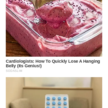
WN
SUMEDANG
WN
CIANJUR
WN
KEPULAUAN
SERIBU
WN
TANGERANG
WN
BINJAI
WN
CIREBON