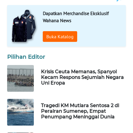
SIBARAGAS
Dapatkan Merchandise Eksklusif
NEWS
Wahana News
METRO
SIANTAR
Buka Katalog
NEWS
Pilihan Editor
METRO
MEDAN
NEWS
Krisis Ceuta Memanas, Spanyol
Kecam Respons Sejumlah Negara
Uni Eropa
METRO
JAKARTA
NEWS
Tragedi KM Mutiara Sentosa 2 di
Perairan Sumenep, Empat
KRT
Penumpang Meninggal Dunia
NEWS