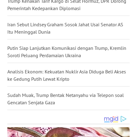
Trump Kenakan Tarif Kargo di Selat Hormuz, DPR Dorong
Pemerintah Kedepankan Diplomasi
WN
BOGOR
Iran Sebut Lindsey Graham Sosok Jahat Usai Senator AS
Itu Meninggal Dunia
WN
DEPOK
Putin Siap Lanjutkan Komunikasi dengan Trump, Kremlin
Soroti Peluang Perdamaian Ukraina
WN
TAPANULI
UTARA
Analisis Ekonom: Kekuatan Nuklir Asia Diduga Beli Akses
ke Gedung Putih Lewat Kripto
WN
SAMOSIR
Sudah Muak, Trump Bentak Netanyahu via Telepon soal
Gencatan Senjata Gaza
WN
PADANG
LAWAS