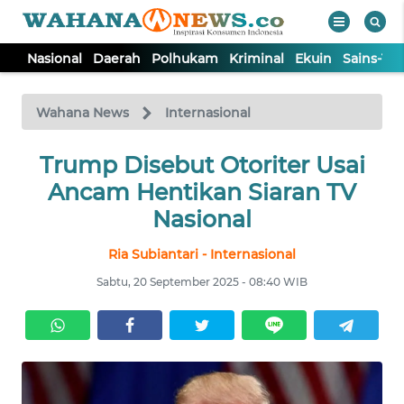
Nasional
Daerah
Polhukam
Kriminal
Ekuin
Sains-Te
WAHANA
Tutup
TV
Wahana News
Internasional
NASIONAL
Trump Disebut Otoriter Usai
Ancam Hentikan Siaran TV
DAERAH
Nasional
Ria Subiantari - Internasional
POLHUKAM
Sabtu, 20 September 2025 - 08:40 WIB
KRIMINAL
EKUIN