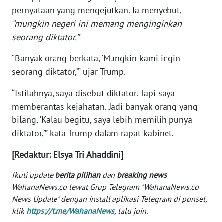
WN
pernyataan yang mengejutkan. Ia menyebut,
MALUKU
“mungkin negeri ini memang menginginkan
seorang diktator.”
WN
MALUT
“Banyak orang berkata, ‘Mungkin kami ingin
seorang diktator,’” ujar Trump.
WN
“Istilahnya, saya disebut diktator. Tapi saya
DAIRI
memberantas kejahatan. Jadi banyak orang yang
WN
bilang, ‘Kalau begitu, saya lebih memilih punya
DANAU
diktator,’” kata Trump dalam rapat kabinet.
TOBA
[Redaktur: Elsya Tri Ahaddini]
WN
Ikuti update
berita pilihan
dan
breaking news
NIAS
WahanaNews.co lewat Grup Telegram "WahanaNews.co
News Update" dengan install aplikasi Telegram di ponsel,
WN
klik
https://t.me/WahanaNews
, lalu join.
LANGKAT