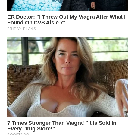
WN
PRIANGAN
TIMUR
WN
SEMARANG
WN
SOLO
WN
BOROBUDUR
WN
MADURA
WN
SURABAYA