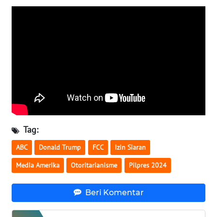
WN
TAPANULI
SELATAN
WN
TANJUNG
LESUNG
WN
KARO
Tag:
WN
ABC
Donald Trump
FCC
Izin Siaran
SIMALUNGUN
Media Amerika
Otoritarianisme
Pilpres 2024
WN
LABUHANBATU
Beri Komentar
WN