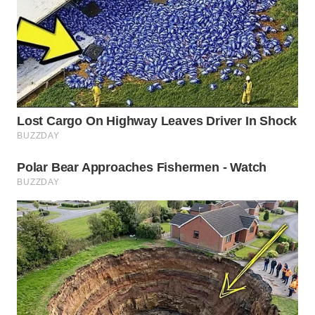
MAWAKA
ID
MARTABAT
NET
PLN
WATCH
MKLI
LPKKI
LKKI
KOPEKLIN