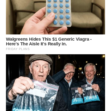
WN
INDRAMAYU
WN
KUNINGAN
WN
MAJALENGKA
WN
SUBANG
WN
SUKABUMI
WN
PURWAKARTA