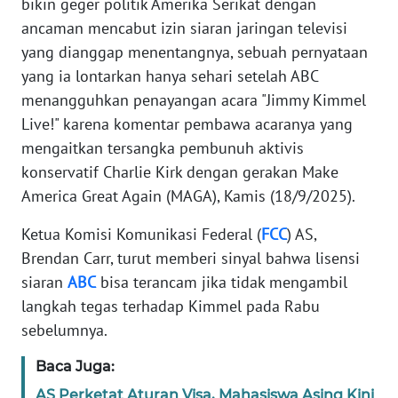
bikin geger politik Amerika Serikat dengan
Informasi
ancaman mencabut izin siaran jaringan televisi
INDEKS
yang dianggap menentangnya, sebuah pernyataan
BERITA
yang ia lontarkan hanya sehari setelah ABC
menangguhkan penayangan acara "Jimmy Kimmel
KONTAK
Live!" karena komentar pembawa acaranya yang
KAMI
mengaitkan tersangka pembunuh aktivis
konservatif Charlie Kirk dengan gerakan Make
INFO
America Great Again (MAGA), Kamis (18/9/2025).
IKLAN
Ketua Komisi Komunikasi Federal (
FCC
) AS,
TENTANG
Brendan Carr, turut memberi sinyal bahwa lisensi
KAMI
siaran
ABC
bisa terancam jika tidak mengambil
langkah tegas terhadap Kimmel pada Rabu
PEDOMAN
MEDIA
sebelumnya.
SIBER
Baca Juga:
REDAKSI
AS Perketat Aturan Visa, Mahasiswa Asing Kini