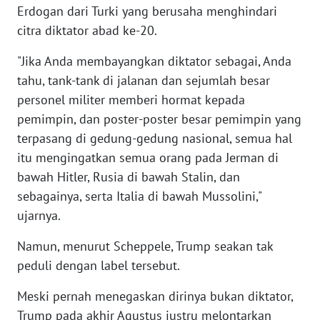
Erdogan dari Turki yang berusaha menghindari
WN
citra diktator abad ke-20.
KALTARA
"Jika Anda membayangkan diktator sebagai, Anda
WN
tahu, tank-tank di jalanan dan sejumlah besar
KALSEL
personel militer memberi hormat kepada
pemimpin, dan poster-poster besar pemimpin yang
WN
KALTIM
terpasang di gedung-gedung nasional, semua hal
itu mengingatkan semua orang pada Jerman di
WN
bawah Hitler, Rusia di bawah Stalin, dan
SULSEL
sebagainya, serta Italia di bawah Mussolini,"
ujarnya.
WN
GORONTALO
Namun, menurut Scheppele, Trump seakan tak
peduli dengan label tersebut.
WN
SULUT
Meski pernah menegaskan dirinya bukan diktator,
Trump pada akhir Agustus justru melontarkan