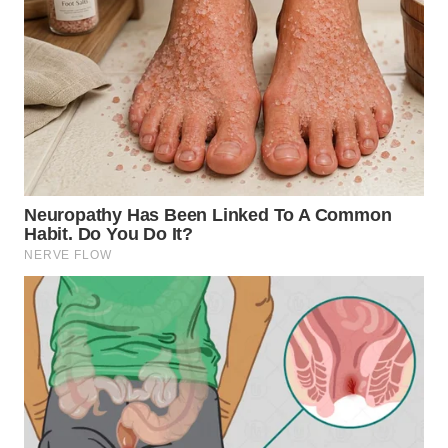
Wahana
Media
Group
WAHANA
NEWS
WAHANA
TANI
WAHANA
ADVOKAT
WAHANA
INFRASTRUKTUR
WAHANA
KONSUMEN