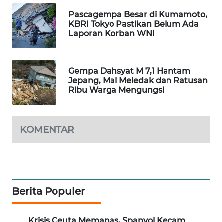
CILEUNGSI
Pascagempa Besar di Kumamoto,
NEWS
KBRI Tokyo Pastikan Belum Ada
Laporan Korban WNI
BERKAT
NEWS
Gempa Dahsyat M 7,1 Hantam
BERAMPU
Jepang, Mal Meledak dan Ratusan
NEWS
Ribu Warga Mengungsi
ANUGERAH
NEWS
KOMENTAR
AKHLAK
ID
PERAPKI
Berita Populer
NEWS
Krisis Ceuta Memanas, Spanyol Kecam