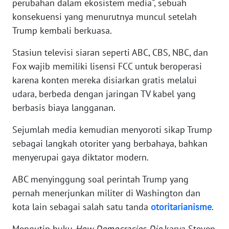
perubahan dalam ekosistem media", sebuah
WN
konsekuensi yang menurutnya muncul setelah
BABEL
Trump kembali berkuasa.
Stasiun televisi siaran seperti ABC, CBS, NBC, dan
WN
SUMBAR
Fox wajib memiliki lisensi FCC untuk beroperasi
karena konten mereka disiarkan gratis melalui
WN
udara, berbeda dengan jaringan TV kabel yang
SUMSEL
berbasis biaya langganan.
WN
Sejumlah media kemudian menyoroti sikap Trump
BENGKULU
sebagai langkah otoriter yang berbahaya, bahkan
menyerupai gaya diktator modern.
WN
LAMPUNG
ABC menyinggung soal perintah Trump yang
pernah menerjunkan militer di Washington dan
WN
kota lain sebagai salah satu tanda
otoritarianisme
.
JATENG
Mengutip buku
How Democracies Die
karya Steven