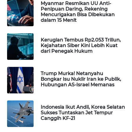
Myanmar Resmikan UU Anti-
KARING
Penipuan Daring, Rekening
NEWS
Mencurigakan Bisa Dibekukan
dalam 15 Menit
JURNAL
MARITIM
Kerugian Tembus Rp2.053 Triliun,
Kejahatan Siber Kini Lebih Kuat
HUMBANG
dari Penegak Hukum
NEWS
GARONGGANG
Trump Murka! Netanyahu
NEWS
Bongkar Isu Nuklir Iran ke Publik,
Hubungan AS-Israel Memanas
FISUELRI
ID
Indonesia Ikut Andil, Korea Selatan
Sukses Tuntaskan Jet Tempur
ENERGI
Canggih KF-21
NEWS