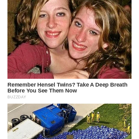
WAHANA
DESA
WISATA
LAPAK
WAHANA
Wahana
Network
KONSUMEN
LISTRIK
MASYARAKAT
KELISTRIKAN
WALINKI
ID