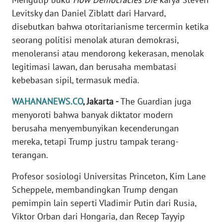
Levitsky dan Daniel Ziblatt dari Harvard,
WN
NUSANTARA
disebutkan bahwa otoritarianisme tercermin ketika
seorang politisi menolak aturan demokrasi,
WN
menoleransi atau mendorong kekerasan, menolak
JOGJA
legitimasi lawan, dan berusaha membatasi
kebebasan sipil, termasuk media.
WN
JATIM
WAHANANEWS.CO
, Jakarta -
The Guardian juga
menyoroti bahwa banyak diktator modern
WN
berusaha menyembunyikan kecenderungan
BALI
mereka, tetapi Trump justru tampak terang-
terangan.
WN
KALBAR
Profesor sosiologi Universitas Princeton, Kim Lane
Scheppele, membandingkan Trump dengan
WN
pemimpin lain seperti Vladimir Putin dari Rusia,
KALTENG
Viktor Orban dari Hongaria, dan Recep Tayyip