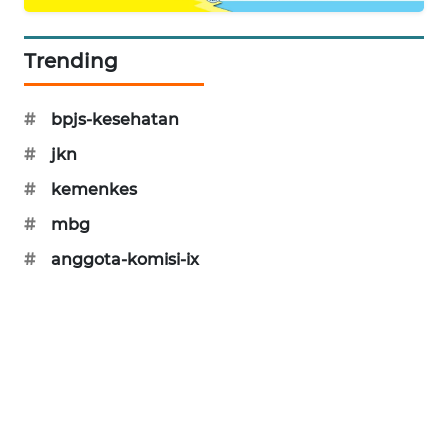
MAWAKA
ID
Trending
MARTABAT
#
bpjs-kesehatan
NET
#
jkn
PLN
#
kemenkes
WATCH
#
mbg
MKLI
#
anggota-komisi-ix
LPKKI
LKKI
KOPEKLIN