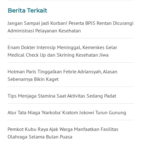
WN
Berita Terkait
BABEL
Jangan Sampai jadi Korban! Peserta BPJS Rentan Dicurangi
Administrasi Pelayanan Kesehatan
WN
SUMBAR
Enam Dokter Internsip Meninggal, Kemenkes Gelar
Medical Check Up dan Skrining Kesehatan Jiwa
WN
SUMSEL
Hotman Paris Tinggalkan Febrie Adriansyah, Alasan
Sebenarnya Bikin Kaget
WN
BENGKULU
Tips Menjaga Stamina Saat Aktivitas Sedang Padat
WN
LAMPUNG
Atur Tata Niaga 'Narkoba' Kratom Jokowi Turun Gunung
WN
Pemkot Kubu Raya Ajak Warga Manfaatkan Fasilitas
JATENG
Olahraga Selama Bulan Puasa