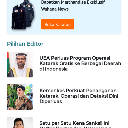
Dapatkan Merchandise Eksklusif
Wahana
Wahana News
Media
Group
Buka Katalog
WAHANA
NEWS
Pilihan Editor
WAHANA
TANI
UEA Perluas Program Operasi
Katarak Gratis ke Berbagai Daerah
di Indonesia
WAHANA
ADVOKAT
Kemenkes Perkuat Penanganan
WAHANA
Katarak, Operasi dan Deteksi Dini
INFRASTRUKTUR
Diperluas
WAHANA
KONSUMEN
Satu per Satu Kena Sanksi! Ini