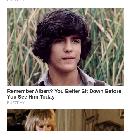
WN
BOGOR
WN
DEPOK
WN
TAPANULI
UTARA
WN
SAMOSIR
WN
PADANG
LAWAS