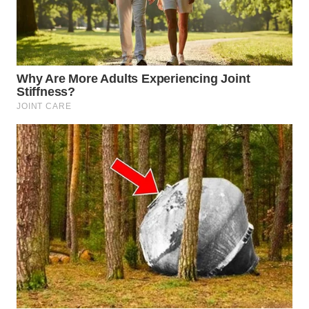
WN
INDRAMAYU
WN
KUNINGAN
WN
MAJALENGKA
WN
SUBANG
WN
SUKABUMI
WN
PURWAKARTA