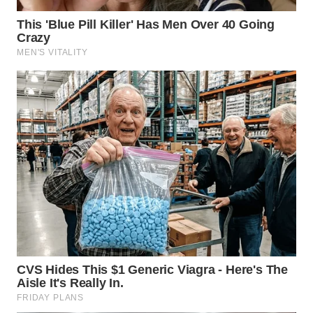
WN
KALTARA
WN
KALSEL
WN
KALTIM
WN
SULSEL
WN
GORONTALO
WN
SULUT