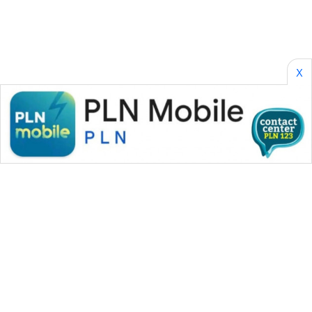
SONYA
ASA
NEWS
X