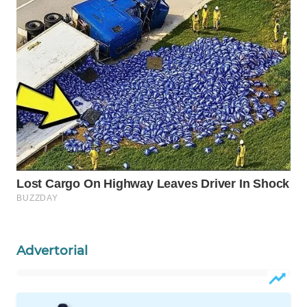
WN
NATUNA
WN
BINTAN
WN
MANDALIKA
WN
LIKUPANG
WN
LABUANBAJO
Advertorial
WN
BORNEO