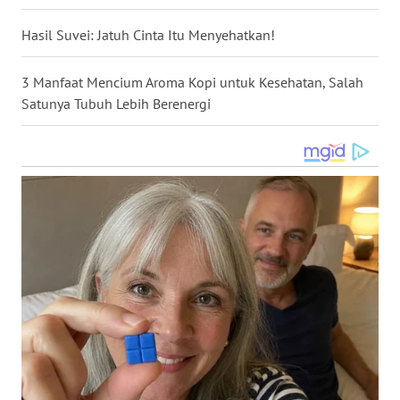
WN
Hasil Suvei: Jatuh Cinta Itu Menyehatkan!
NUSANTARA
3 Manfaat Mencium Aroma Kopi untuk Kesehatan, Salah
WN
Satunya Tubuh Lebih Berenergi
JOGJA
WN
JATIM
WN
BALI
WN
KALBAR
WN
KALTENG