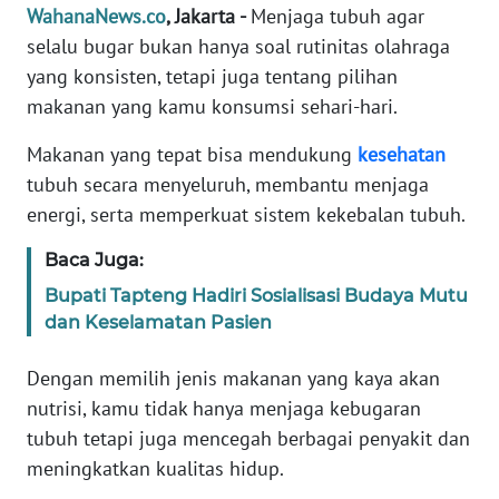
Informasi
WahanaNews.co
, Jakarta -
Menjaga tubuh agar
selalu bugar bukan hanya soal rutinitas olahraga
INDEKS
yang konsisten, tetapi juga tentang pilihan
BERITA
makanan yang kamu konsumsi sehari-hari.
KONTAK
Makanan yang tepat bisa mendukung
kesehatan
KAMI
tubuh secara menyeluruh, membantu menjaga
energi, serta memperkuat sistem kekebalan tubuh.
INFO
IKLAN
Baca Juga:
Bupati Tapteng Hadiri Sosialisasi Budaya Mutu
TENTANG
dan Keselamatan Pasien
KAMI
Dengan memilih jenis makanan yang kaya akan
PEDOMAN
nutrisi, kamu tidak hanya menjaga kebugaran
MEDIA
SIBER
tubuh tetapi juga mencegah berbagai penyakit dan
meningkatkan kualitas hidup.
REDAKSI