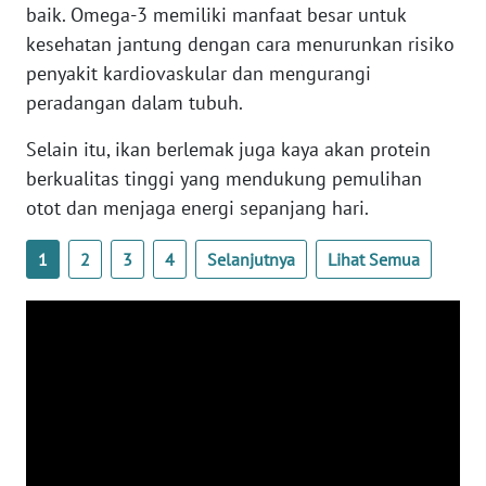
baik. Omega-3 memiliki manfaat besar untuk
WN
BANTEN
kesehatan jantung dengan cara menurunkan risiko
penyakit kardiovaskular dan mengurangi
WN
peradangan dalam tubuh.
NTT
Selain itu, ikan berlemak juga kaya akan protein
berkualitas tinggi yang mendukung pemulihan
WN
KEPRI
otot dan menjaga energi sepanjang hari.
WN
1
2
3
4
Selanjutnya
Lihat Semua
PAPUA
WN
PAPUA
BARAT
WN
RIAU