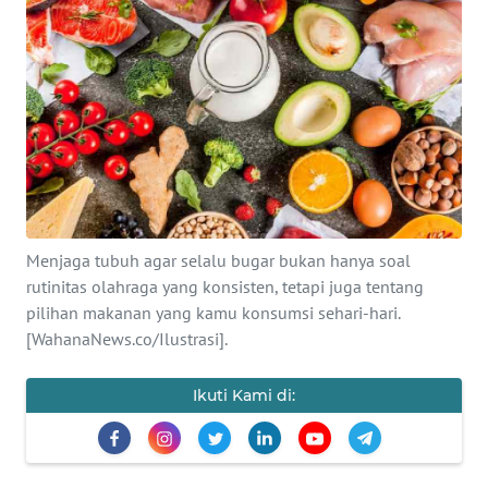
SAINS-TEKNO
KESEHATAN
INTERNASIONAL
SERBA-SERBI
PENDIDIKAN
Menjaga tubuh agar selalu bugar bukan hanya soal
rutinitas olahraga yang konsisten, tetapi juga tentang
pilihan makanan yang kamu konsumsi sehari-hari.
OLAHRAGA
[WahanaNews.co/Ilustrasi].
OPINI
Ikuti Kami di:
EDITORIAL