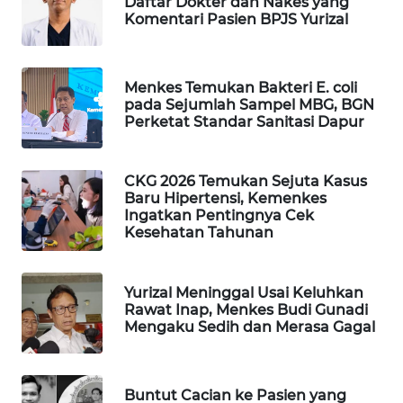
Daftar Dokter dan Nakes yang
Komentari Pasien BPJS Yurizal
WAHANA
LISTRIK
Menkes Temukan Bakteri E. coli
WAHANA
pada Sejumlah Sampel MBG, BGN
TRAVEL
Perketat Standar Sanitasi Dapur
WAHANA
TV
CKG 2026 Temukan Sejuta Kasus
Baru Hipertensi, Kemenkes
Ingatkan Pentingnya Cek
WAHANANEWS
Kesehatan Tahunan
ID
Yurizal Meninggal Usai Keluhkan
WAHANANEWS
Rawat Inap, Menkes Budi Gunadi
CO ID
Mengaku Sedih dan Merasa Gagal
WAHANANEWS
NET
Buntut Cacian ke Pasien yang