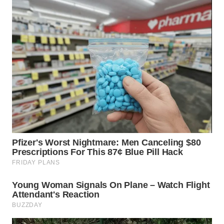
WN
MALUKU
WN
MALUT
WN
DAIRI
WN
DANAU
TOBA
WN
NIAS
WN
LANGKAT