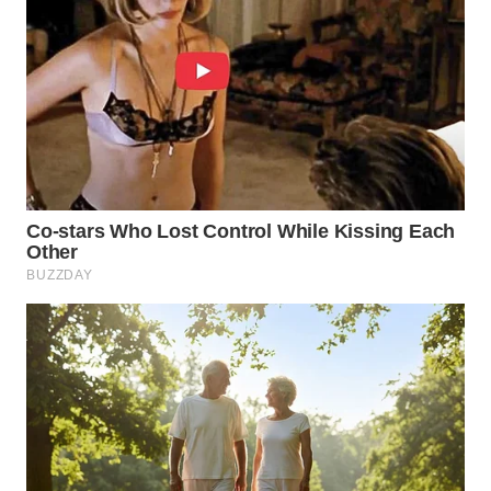
WN
SUMEDANG
WN
CIANJUR
WN
KEPULAUAN
SERIBU
WN
TANGERANG
WN
BINJAI
WN
CIREBON