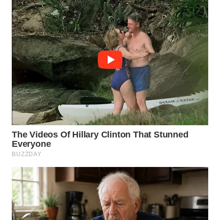
WN
TAPANULI
SELATAN
WN
TANJUNG
LESUNG
WN
KARO
WN
SIMALUNGUN
WN
LABUHANBATU
WN