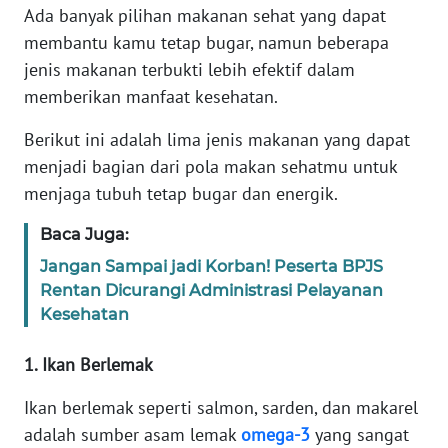
Ada banyak pilihan makanan sehat yang dapat
membantu kamu tetap bugar, namun beberapa
KARIR
jenis makanan terbukti lebih efektif dalam
memberikan manfaat kesehatan.
DISCLAIMER
Berikut ini adalah lima jenis makanan yang dapat
Wahana
menjadi bagian dari pola makan sehatmu untuk
News
Regional
menjaga tubuh tetap bugar dan energik.
Baca Juga:
WN
SUMUT
Jangan Sampai jadi Korban! Peserta BPJS
Rentan Dicurangi Administrasi Pelayanan
Kesehatan
WN
JAKARTA
1. Ikan Berlemak
WN
Ikan berlemak seperti salmon, sarden, dan makarel
JABAR
adalah sumber asam lemak
omega-3
yang sangat