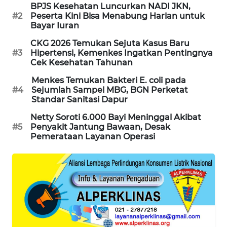
BPJS Kesehatan Luncurkan NADI JKN,
WAHANA
#2
Peserta Kini Bisa Menabung Harian untuk
DESA
Bayar Iuran
WISATA
CKG 2026 Temukan Sejuta Kasus Baru
#3
Hipertensi, Kemenkes Ingatkan Pentingnya
LAPAK
Cek Kesehatan Tahunan
WAHANA
Menkes Temukan Bakteri E. coli pada
#4
Sejumlah Sampel MBG, BGN Perketat
Wahana
Standar Sanitasi Dapur
Network
Netty Soroti 6.000 Bayi Meninggal Akibat
#5
Penyakit Jantung Bawaan, Desak
KONSUMEN
Pemerataan Layanan Operasi
LISTRIK
MASYARAKAT
KELISTRIKAN
WALINKI
ID