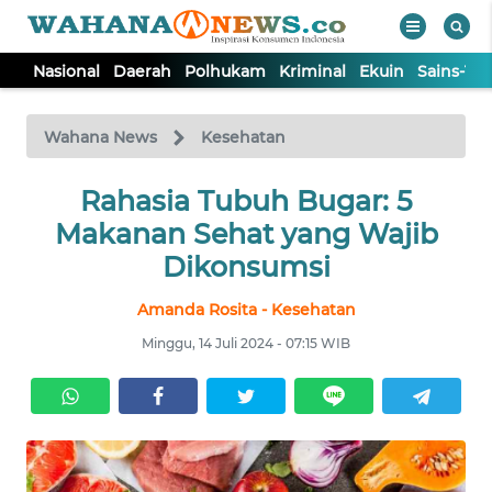
Nasional
Daerah
Polhukam
Kriminal
Ekuin
Sains-Te
WAHANA
Tutup
TV
Wahana News
Kesehatan
NASIONAL
Rahasia Tubuh Bugar: 5
Makanan Sehat yang Wajib
DAERAH
Dikonsumsi
Amanda Rosita - Kesehatan
POLHUKAM
Minggu, 14 Juli 2024 - 07:15 WIB
KRIMINAL
EKUIN