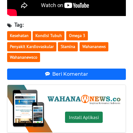
WN
SERAMBI
Tag:
WN
Kesehatan
Kondisi Tubuh
Omega 3
JAMBI
Penyakit Kardiovaskular
Stamina
Wahananews
WN
Wahananewsco
SULTRA
Beri Komentar
WN
NTB
WN
SULTENG
Install Aplikasi
WN
SULBAR