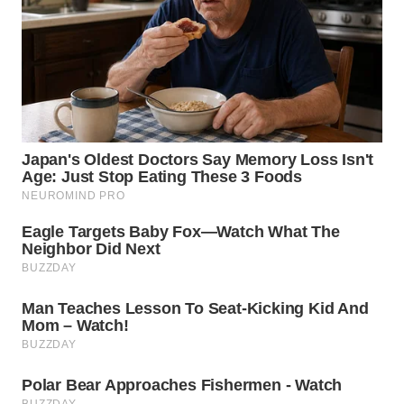
TAPANULI
TENGAH
WN DELI
SERDANG
WN
TEBING
TINGGI
WN
PAKPAK
WN
KARAWANG
WN
BEKASI