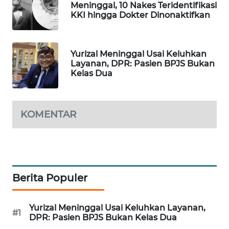
Meninggal, 10 Nakes Teridentifikasi
WAHANA
KKI hingga Dokter Dinonaktifkan
SPORT
WAHANA
Yurizal Meninggal Usai Keluhkan
UMKM
Layanan, DPR: Pasien BPJS Bukan
Kelas Dua
WAHANA
SELEB
KOMENTAR
WAHANA
PERSONA
WAHANA
OTOMOTIF
Berita Populer
WAHANA
Yurizal Meninggal Usai Keluhkan Layanan,
#1
HEALTH
DPR: Pasien BPJS Bukan Kelas Dua