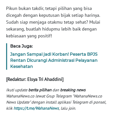
Informasi
Pikun bukan takdir, tetapi pilihan yang bisa
INDEKS
dicegah dengan keputusan bijak setiap harinya.
BERITA
Sudah siap menjaga otakmu tetap sehat? Mulai
sekarang, buatlah hidupmu lebih baik dengan
KONTAK
kebiasaan yang positif!
KAMI
Baca Juga:
INFO
Jangan Sampai jadi Korban! Peserta BPJS
IKLAN
Rentan Dicurangi Administrasi Pelayanan
Kesehatan
TENTANG
KAMI
[Redaktur: Elsya Tri Ahaddini]
PEDOMAN
Ikuti update
berita pilihan
dan
breaking news
MEDIA
WahanaNews.co lewat Grup Telegram "WahanaNews.co
SIBER
News Update" dengan install aplikasi Telegram di ponsel,
klik
https://t.me/WahanaNews
, lalu join.
REDAKSI