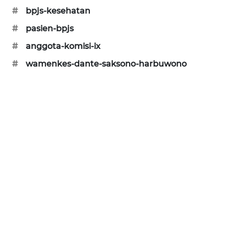
WAHANA
#
bpjs-kesehatan
DESA
#
pasien-bpjs
WISATA
#
anggota-komisi-ix
LAPAK
#
wamenkes-dante-saksono-harbuwono
WAHANA
Wahana
Network
KONSUMEN
LISTRIK
MASYARAKAT
KELISTRIKAN
WALINKI
ID