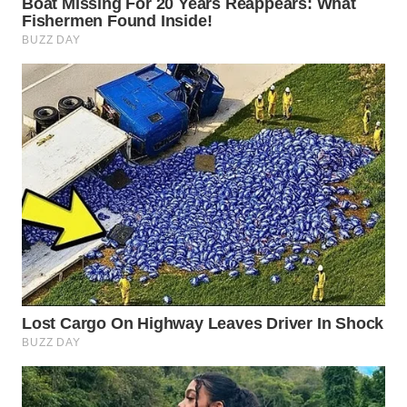
WN
SUMEDANG
WN
CIANJUR
WN
KEPULAUAN
SERIBU
WN
TANGERANG
WN
BINJAI
WN
CIREBON