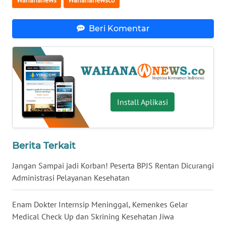
Wahananews
Wahananewsco
WN
BANTEN
Beri Komentar
WN
NTT
WN
KEPRI
Install Aplikasi
WN
PAPUA
Berita Terkait
WN
Jangan Sampai jadi Korban! Peserta BPJS Rentan Dicurangi
PAPUA
Administrasi Pelayanan Kesehatan
BARAT
Enam Dokter Internsip Meninggal, Kemenkes Gelar
WN
Medical Check Up dan Skrining Kesehatan Jiwa
RIAU