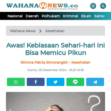
Nasional
Daerah
Polhukam
Kriminal
Ekuin
Sains-Te
WAHANA
Tutup
TV
Wahana News
Kesehatan
Awas! Kebiasaan Sehari-hari Ini
NASIONAL
Bisa Memicu Pikun
DAERAH
Rimma Patria Simorangkir - Kesehatan
Kamis, 26 Desember 2024 - 10:25 WIB
POLHUKAM
KRIMINAL
EKUIN