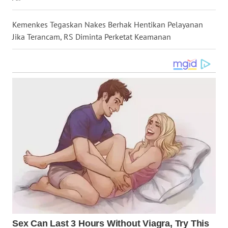
WN
Kemenkes Tegaskan Nakes Berhak Hentikan Pelayanan
BABEL
Jika Terancam, RS Diminta Perketat Keamanan
WN
SUMBAR
WN
SUMSEL
WN
BENGKULU
WN
LAMPUNG
WN
JATENG