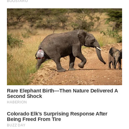
WN
MALUKU
WN
MALUT
WN
DAIRI
WN
DANAU
TOBA
WN
NIAS
WN
LANGKAT