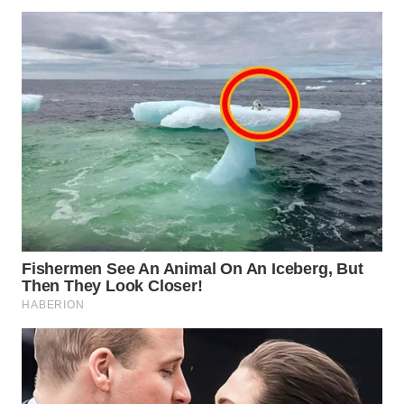
WN
TAPANULI
SELATAN
WN
TANJUNG
LESUNG
WN
KARO
WN
SIMALUNGUN
WN
LABUHANBATU
WN