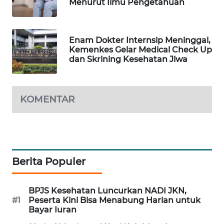
Menurut Ilmu Pengetahuan
WAHANA
LISTRIK
Enam Dokter Internsip Meninggal,
Kemenkes Gelar Medical Check Up
WAHANA
dan Skrining Kesehatan Jiwa
TRAVEL
WAHANA
KOMENTAR
TV
WAHANANEWS
ID
Berita Populer
WAHANANEWS
CO ID
BPJS Kesehatan Luncurkan NADI JKN,
WAHANANEWS
#1
Peserta Kini Bisa Menabung Harian untuk
Bayar Iuran
NET