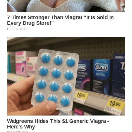
WN
KALTARA
WN
KALSEL
WN
KALTIM
WN
SULSEL
WN
GORONTALO
WN
SULUT