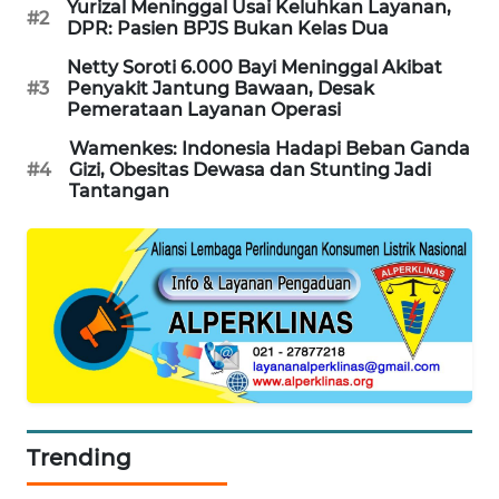
Yurizal Meninggal Usai Keluhkan Layanan,
#2
WAHANA
DPR: Pasien BPJS Bukan Kelas Dua
SPORT
Netty Soroti 6.000 Bayi Meninggal Akibat
#3
Penyakit Jantung Bawaan, Desak
Pemerataan Layanan Operasi
WAHANA
UMKM
Wamenkes: Indonesia Hadapi Beban Ganda
#4
Gizi, Obesitas Dewasa dan Stunting Jadi
Tantangan
WAHANA
SELEB
WAHANA
PERSONA
WAHANA
OTOMOTIF
WAHANA
Trending
HEALTH