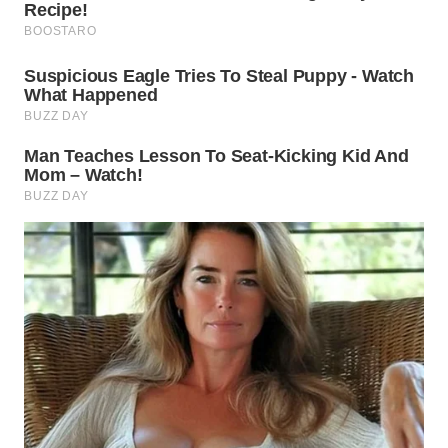
WN
NUSANTARA
WN
JOGJA
WN
JATIM
WN
BALI
WN
KALBAR
WN
KALTENG