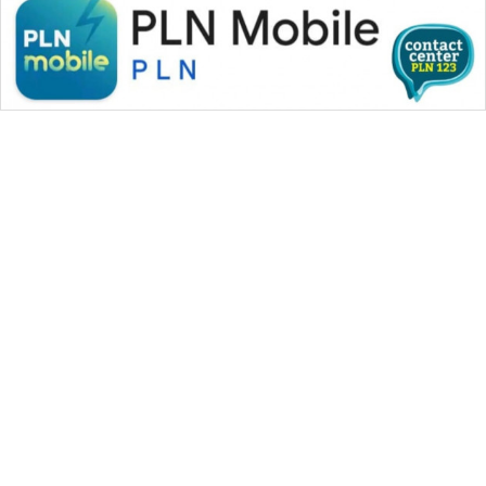
CILEUNGSI
NEWS
BERKAT
NEWS
BERAMPU
NEWS
ANUGERAH
NEWS
AKHLAK
WAHANA MEDIA GROUP
ID
|
|
|
WAHANA NEWS co
WAHANA TANI
WAHANA ADVOKAT
PERAPKI
|
|
WAHANA INFRASTRUKTUR
WAHANA KONSUMEN
NEWS
|
|
|
WAHANA LISTRIK
WAHANA TRAVEL
WAHANA TV
|
|
|
WAHANANEWS id
WAHANANEWS CO ID
WAHANANEWS NET