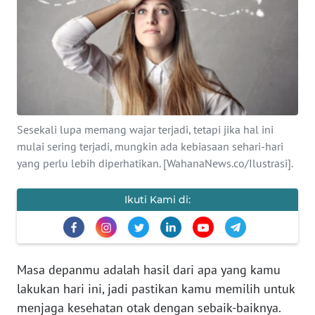
SAINS-TEKNO
KESEHATAN
INTERNASIONAL
SERBA-SERBI
Sesekali lupa memang wajar terjadi, tetapi jika hal ini
mulai sering terjadi, mungkin ada kebiasaan sehari-hari
yang perlu lebih diperhatikan. [WahanaNews.co/Ilustrasi].
PENDIDIKAN
Ikuti Kami di:
OLAHRAGA
OPINI
Masa depanmu adalah hasil dari apa yang kamu
EDITORIAL
lakukan hari ini, jadi pastikan kamu memilih untuk
menjaga kesehatan otak dengan sebaik-baiknya.