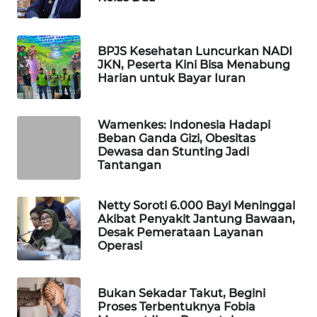
Wahana
Media
Group
BPJS Kesehatan Luncurkan NADI
JKN, Peserta Kini Bisa Menabung
WAHANA
Harian untuk Bayar Iuran
NEWS
Wamenkes: Indonesia Hadapi
WAHANA
Beban Ganda Gizi, Obesitas
TANI
Dewasa dan Stunting Jadi
Tantangan
WAHANA
ADVOKAT
Netty Soroti 6.000 Bayi Meninggal
Akibat Penyakit Jantung Bawaan,
Desak Pemerataan Layanan
WAHANA
Operasi
INFRASTRUKTUR
WAHANA
Bukan Sekadar Takut, Begini
KONSUMEN
Proses Terbentuknya Fobia