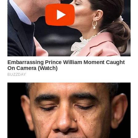
TAPANULI
TENGAH
WN DELI
SERDANG
WN
TEBING
TINGGI
WN
PAKPAK
WN
KARAWANG
WN
BEKASI