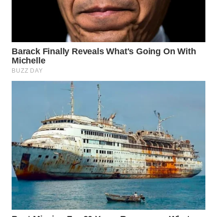
WN
BOGOR
WN
DEPOK
WN
TAPANULI
UTARA
WN
SAMOSIR
WN
PADANG
LAWAS