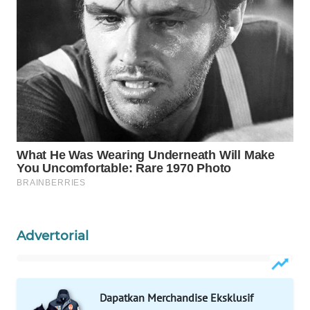
WN
PRIANGAN
TIMUR
WN
SEMARANG
WN
SOLO
WN
BOROBUDUR
WN
Advertorial
MADURA
WN
SURABAYA
Dapatkan Merchandise Eksklusif