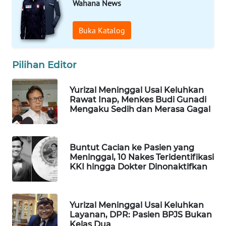
Wahana News
WN
NATUNA
Buka Katalog
WN
BINTAN
Pilihan Editor
Yurizal Meninggal Usai Keluhkan
WN
Rawat Inap, Menkes Budi Gunadi
MANDALIKA
Mengaku Sedih dan Merasa Gagal
WN
LIKUPANG
Buntut Cacian ke Pasien yang
Meninggal, 10 Nakes Teridentifikasi
WN
KKI hingga Dokter Dinonaktifkan
LABUANBAJO
WN
Yurizal Meninggal Usai Keluhkan
BORNEO
Layanan, DPR: Pasien BPJS Bukan
Kelas Dua