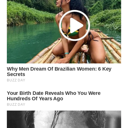
WN
INDRAMAYU
WN
KUNINGAN
WN
MAJALENGKA
WN
SUBANG
WN
SUKABUMI
WN
PURWAKARTA