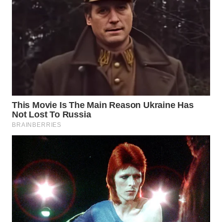
WN
SUMEDANG
WN
CIANJUR
WN
KEPULAUAN
SERIBU
WN
TANGERANG
WN
BINJAI
WN
CIREBON