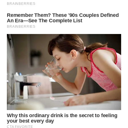
TAPANULI
TENGAH
WN DELI
SERDANG
WN
TEBING
TINGGI
WN
PAKPAK
WN
KARAWANG
WN
BEKASI