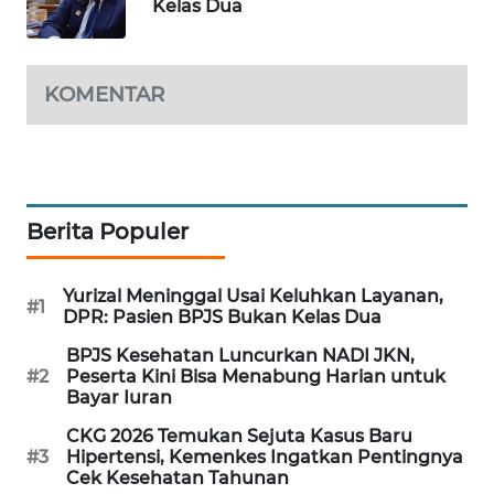
Kelas Dua
WAHANA
DESA
WISATA
KOMENTAR
LAPAK
WAHANA
Wahana
Network
Berita Populer
KONSUMEN
Yurizal Meninggal Usai Keluhkan Layanan,
#1
LISTRIK
DPR: Pasien BPJS Bukan Kelas Dua
BPJS Kesehatan Luncurkan NADI JKN,
MASYARAKAT
#2
Peserta Kini Bisa Menabung Harian untuk
KELISTRIKAN
Bayar Iuran
CKG 2026 Temukan Sejuta Kasus Baru
WALINKI
#3
Hipertensi, Kemenkes Ingatkan Pentingnya
ID
Cek Kesehatan Tahunan