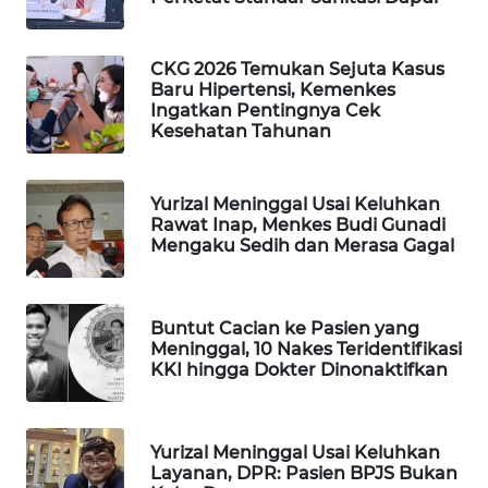
WAHANA
SPORT
CKG 2026 Temukan Sejuta Kasus
Baru Hipertensi, Kemenkes
WAHANA
Ingatkan Pentingnya Cek
UMKM
Kesehatan Tahunan
WAHANA
Yurizal Meninggal Usai Keluhkan
SELEB
Rawat Inap, Menkes Budi Gunadi
Mengaku Sedih dan Merasa Gagal
WAHANA
PERSONA
Buntut Cacian ke Pasien yang
Meninggal, 10 Nakes Teridentifikasi
WAHANA
KKI hingga Dokter Dinonaktifkan
OTOMOTIF
WAHANA
Yurizal Meninggal Usai Keluhkan
HEALTH
Layanan, DPR: Pasien BPJS Bukan