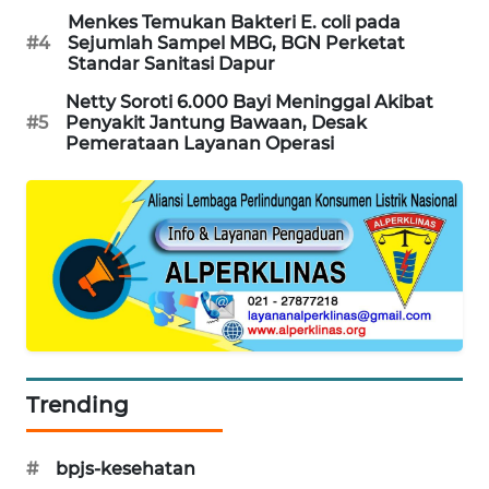
Menkes Temukan Bakteri E. coli pada
MAWAKA
#4
Sejumlah Sampel MBG, BGN Perketat
ID
Standar Sanitasi Dapur
Netty Soroti 6.000 Bayi Meninggal Akibat
MARTABAT
#5
Penyakit Jantung Bawaan, Desak
NET
Pemerataan Layanan Operasi
PLN
WATCH
MKLI
LPKKI
LKKI
Trending
KOPEKLIN
#
bpjs-kesehatan