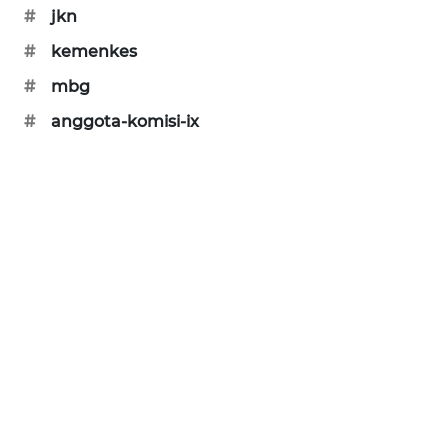
#
jkn
PORTAL
KONSUMEN
#
kemenkes
#
mbg
FORWAMKI
#
anggota-komisi-ix
ALPERKLINAS
FORJASIDA
TAMBANG
NEWS
SITUNGIR
NEWS
SIDIKALANG
NEWS