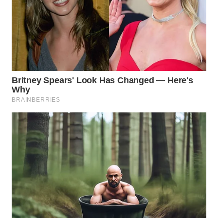
WN
MALUKU
WN
MALUT
WN
DAIRI
WN
DANAU
TOBA
WN
NIAS
WN
LANGKAT