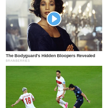
WN
NATUNA
WN
BINTAN
WN
MANDALIKA
WN
LIKUPANG
WN
LABUANBAJO
WN
BORNEO