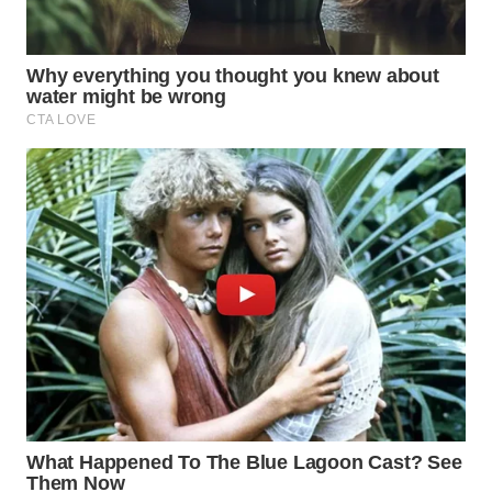
WN
TAPANULI
SELATAN
WN
TANJUNG
LESUNG
WN
KARO
WN
SIMALUNGUN
WN
LABUHANBATU
WN