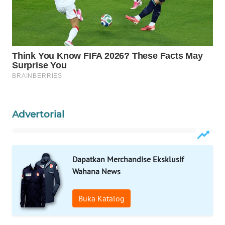
Wahana
Media
Group
WAHANA
NEWS
WAHANA
TANI
Advertorial
WAHANA
ADVOKAT
Dapatkan Merchandise Eksklusif
WAHANA
Wahana News
INFRASTRUKTUR
Buka Katalog
WAHANA
KONSUMEN