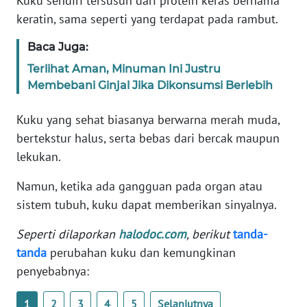
Kuku sendiri tersusun dari protein keras bernama
keratin, sama seperti yang terdapat pada rambut.
KARIR
Baca Juga:
DISCLAIMER
Terlihat Aman, Minuman Ini Justru
Membebani Ginjal Jika Dikonsumsi Berlebih
Wahana
News
Kuku yang sehat biasanya berwarna merah muda,
Regional
bertekstur halus, serta bebas dari bercak maupun
lekukan.
WN
SUMUT
Namun, ketika ada gangguan pada organ atau
sistem tubuh, kuku dapat memberikan sinyalnya.
WN
JAKARTA
Seperti dilaporkan
halodoc.com
, berikut
tanda-
tanda
perubahan kuku dan kemungkinan
WN
penyebabnya:
JABAR
1
2
3
4
5
Selanjutnya