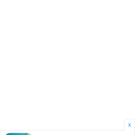
SONYA
ASA
NEWS
X