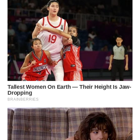
WN
NUSANTARA
WN
JOGJA
WN
JATIM
WN
BALI
WN
KALBAR
WN
KALTENG