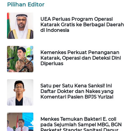
Pilihan Editor
WAHANA
LISTRIK
UEA Perluas Program Operasi
Katarak Gratis ke Berbagai Daerah
di Indonesia
WAHANA
TRAVEL
WAHANA
Kemenkes Perkuat Penanganan
Katarak, Operasi dan Deteksi Dini
TV
Diperluas
WAHANANEWS
ID
Satu per Satu Kena Sanksi! Ini
Daftar Dokter dan Nakes yang
WAHANANEWS
Komentari Pasien BPJS Yurizal
CO ID
WAHANANEWS
Menkes Temukan Bakteri E. coli
NET
pada Sejumlah Sampel MBG, BGN
Perketat Standar Sanitasi Dapur