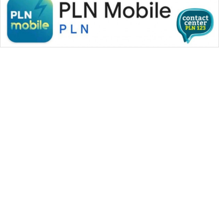
WAHANA MEDIA GROUP
|
|
|
WAHANA NEWS co
WAHANA TANI
WAHANA ADVOKAT
|
|
WAHANA INFRASTRUKTUR
WAHANA KONSUMEN
|
|
|
WAHANA LISTRIK
WAHANA TRAVEL
WAHANA TV
|
|
|
WAHANANEWS id
WAHANANEWS CO ID
WAHANANEWS NET