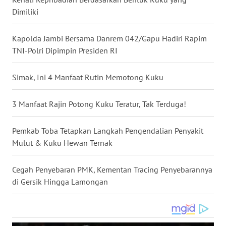
Dimiliki
WN
BABEL
Kapolda Jambi Bersama Danrem 042/Gapu Hadiri Rapim
TNI-Polri Dipimpin Presiden RI
WN
SUMBAR
Simak, Ini 4 Manfaat Rutin Memotong Kuku
WN
SUMSEL
3 Manfaat Rajin Potong Kuku Teratur, Tak Terduga!
WN
Pemkab Toba Tetapkan Langkah Pengendalian Penyakit
BENGKULU
Mulut & Kuku Hewan Ternak
WN
Cegah Penyebaran PMK, Kementan Tracing Penyebarannya
LAMPUNG
di Gersik Hingga Lamongan
WN
JATENG