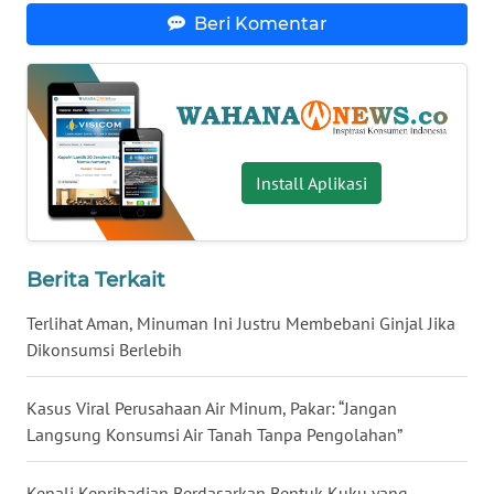
Beri Komentar
WN
SERAMBI
WN
JAMBI
Install Aplikasi
WN
SULTRA
Berita Terkait
WN
NTB
Terlihat Aman, Minuman Ini Justru Membebani Ginjal Jika
Dikonsumsi Berlebih
WN
SULTENG
Kasus Viral Perusahaan Air Minum, Pakar: “Jangan
Langsung Konsumsi Air Tanah Tanpa Pengolahan”
WN
SULBAR
Kenali Kepribadian Berdasarkan Bentuk Kuku yang