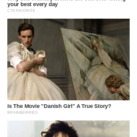
WN
PRIANGAN
TIMUR
WN
SEMARANG
WN
SOLO
WN
BOROBUDUR
WN
MADURA
WN
SURABAYA