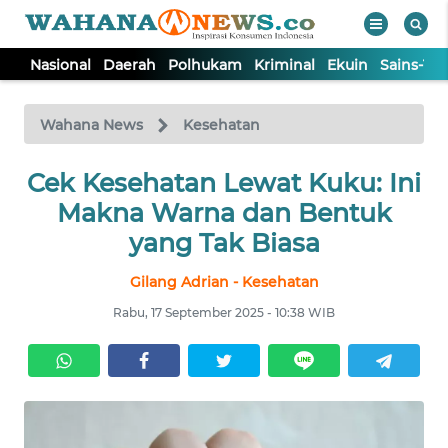
Nasional
Daerah
Polhukam
Kriminal
Ekuin
Sains-Te
WAHANA
Tutup
TV
Wahana News
Kesehatan
Cek Kesehatan Lewat Kuku: Ini
NASIONAL
Makna Warna dan Bentuk
DAERAH
yang Tak Biasa
Gilang Adrian - Kesehatan
POLHUKAM
Rabu, 17 September 2025 - 10:38 WIB
KRIMINAL
EKUIN