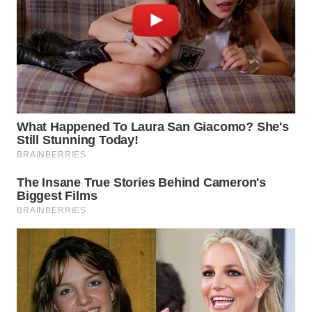
WN
KALTARA
WN
KALSEL
WN
KALTIM
WN
SULSEL
WN
GORONTALO
WN
SULUT