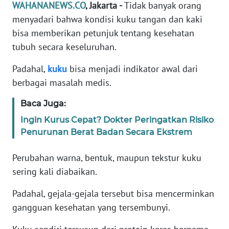
Informasi
WAHANANEWS.CO
, Jakarta -
Tidak banyak orang
menyadari bahwa kondisi kuku tangan dan kaki
INDEKS
bisa memberikan petunjuk tentang kesehatan
BERITA
tubuh secara keseluruhan.
KONTAK
Padahal,
kuku
bisa menjadi indikator awal dari
KAMI
berbagai masalah medis.
INFO
Baca Juga:
IKLAN
Ingin Kurus Cepat? Dokter Peringatkan Risiko
Penurunan Berat Badan Secara Ekstrem
TENTANG
KAMI
Perubahan warna, bentuk, maupun tekstur kuku
sering kali diabaikan.
PEDOMAN
MEDIA
Padahal, gejala-gejala tersebut bisa mencerminkan
SIBER
gangguan kesehatan yang tersembunyi.
REDAKSI