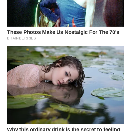
WN
INDRAMAYU
WN
KUNINGAN
WN
MAJALENGKA
WN
SUBANG
WN
SUKABUMI
WN
PURWAKARTA