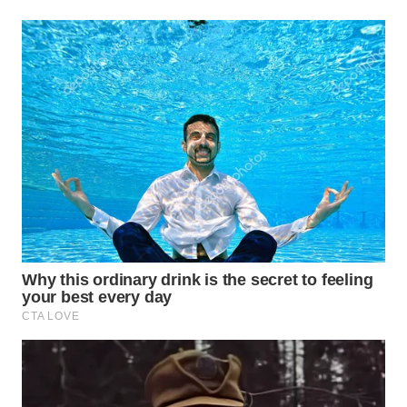
WN
BOGOR
WN
DEPOK
WN
TAPANULI
UTARA
WN
SAMOSIR
WN
PADANG
LAWAS