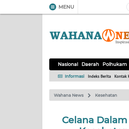
MENU
WAHANA
Tutup
TV
NASIONAL
DAERAH
POLHUKAM
KRIMINAL
EKUIN
SAINS-
KESEHATAN
INTERNASIONAL
Nasional
Daerah
Polhukam
TEKNO
Informasi
Indeks Berita
Kontak 
SERBA-
PENDIDIKAN
OLAHRAGA
OPINI
SERBI
Wahana News
Kesehatan
EDITORIAL
Celana Dalam 
Informasi