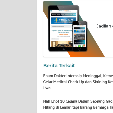
NUSANTARA
WN
JOGJA
Jadilah
WN
JATIM
WN
BALI
Berita Terkait
WN
Enam Dokter Internsip Meninggal, Kem
KALBAR
Gelar Medical Check Up dan Skrining Ke
Jiwa
WN
KALTENG
Nah Lho! 10 Celana Dalam Seorang Gad
Hilang di Lemari tapi Barang Berharga Ta
WN