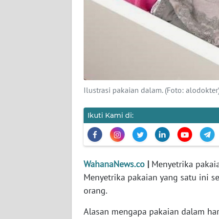
KARIR
DISCLAIMER
Wahana
News
Regional
Ilustrasi pakaian dalam. (Foto: alodokter
WN
SUMUT
Ikuti Kami di:
WN
JAKARTA
WahanaNews.co
|
Menyetrika pakaia
WN
Menyetrika pakaian yang satu ini s
JABAR
orang.
WN
Alasan mengapa pakaian dalam haru
BANTEN