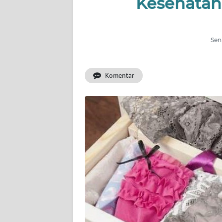
Kesehatan,
INDEKS
BERITA
Seni
KONTAK
KAMI
Komentar
INFO
IKLAN
TENTANG
KAMI
PEDOMAN
MEDIA
SIBER
REDAKSI