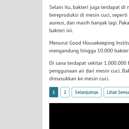
SERAMBI
Selain itu, bakteri juga terdapat di
bereproduksi di mesin cuci, seperti
WN
aureus, dan masih banyak lagi. Paka
JAMBI
bakteri ini.
WN
Menurut Good Housekeeping Institu
SULTRA
mengandung hingga 10.000 bakter
WN
Di sana terdapat sekitar 1.000.00
NTB
penggunaan air dari mesin cuci. Bak
dimasukkan ke mesin cuci.
WN
SULTENG
1
2
Selanjutnya
Lihat Sem
WN
SULBAR
WN