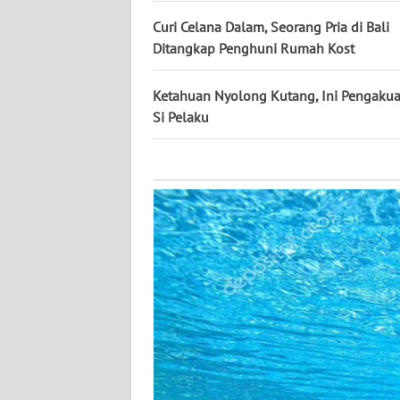
KALTARA
Curi Celana Dalam, Seorang Pria di Bali
Ditangkap Penghuni Rumah Kost
WN
KALSEL
Ketahuan Nyolong Kutang, Ini Pengaku
WN
Si Pelaku
KALTIM
WN
SULSEL
WN
GORONTALO
WN
SULUT
WN
MALUKU