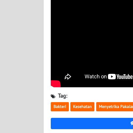
BABEL
WN
SUMBAR
WN
SUMSEL
WN
BENGKULU
WN
LAMPUNG
Tag:
WN
Bakteri
Kesehatan
Menyetrika Pakaia
JATENG
WN