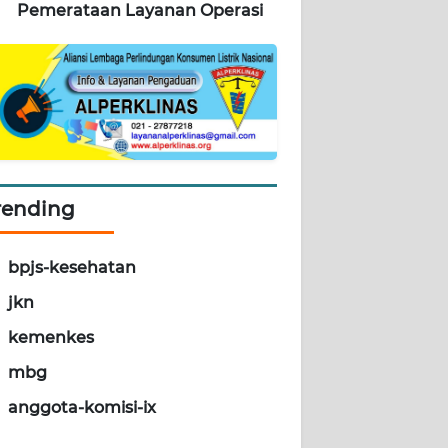
Pemerataan Layanan Operasi
rending
bpjs-kesehatan
jkn
kemenkes
mbg
anggota-komisi-ix