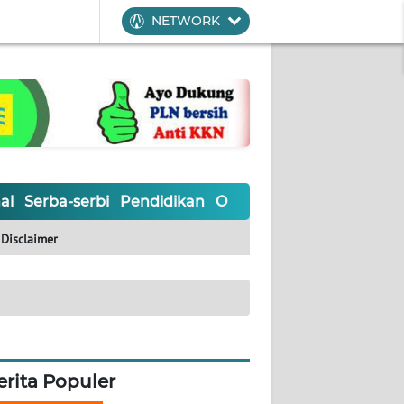
NETWORK
al
Serba-serbi
Pendidikan
Olahraga
Opini
Editoria
Disclaimer
erita Populer