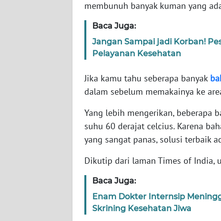
membunuh banyak kuman yang ada 
WN
Baca Juga:
NTT
Jangan Sampai jadi Korban! Pes
Pelayanan Kesehatan
WN
KEPRI
Jika kamu tahu seberapa banyak
ba
dalam sebelum memakainya ke area 
WN
PAPUA
Yang lebih mengerikan, beberapa b
suhu 60 derajat celcius. Karena bah
WN
yang sangat panas, solusi terbaik a
PAPUA
BARAT
Dikutip dari laman Times of India,
Baca Juga:
WN
RIAU
Enam Dokter Internsip Meningg
Skrining Kesehatan Jiwa
WN