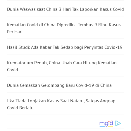
WN
Dunia Waswas saat China 3 Hari Tak Laporkan Kasus Covid
BABEL
Kematian Covid di China Diprediksi Tembus 9 Ribu Kasus
WN
Per Hari
SUMBAR
Hasil Studi: Ada Kabar Tak Sedap bagi Penyintas Covid-19
WN
SUMSEL
Krematorium Penuh, China Ubah Cara Hitung Kematian
Covid
WN
BENGKULU
Dunia Cemaskan Gelombang Baru Covid-19 di China
WN
Jika Tiada Lonjakan Kasus Saat Nataru, Satgas Anggap
LAMPUNG
Covid Berlalu
WN
JATENG