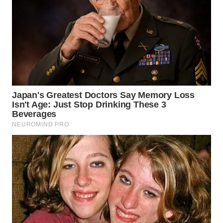
WN
KALTARA
WN
KALSEL
WN
KALTIM
WN
SULSEL
WN
GORONTALO
WN
SULUT