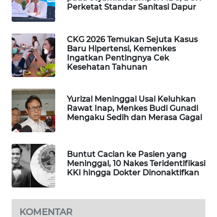
Perketat Standar Sanitasi Dapur
WAHANA
DESA
WISATA
CKG 2026 Temukan Sejuta Kasus
Baru Hipertensi, Kemenkes
LAPAK
Ingatkan Pentingnya Cek
WAHANA
Kesehatan Tahunan
Wahana
Yurizal Meninggal Usai Keluhkan
Network
Rawat Inap, Menkes Budi Gunadi
Mengaku Sedih dan Merasa Gagal
KONSUMEN
LISTRIK
Buntut Cacian ke Pasien yang
MASYARAKAT
Meninggal, 10 Nakes Teridentifikasi
KELISTRIKAN
KKI hingga Dokter Dinonaktifkan
WALINKI
ID
KOMENTAR