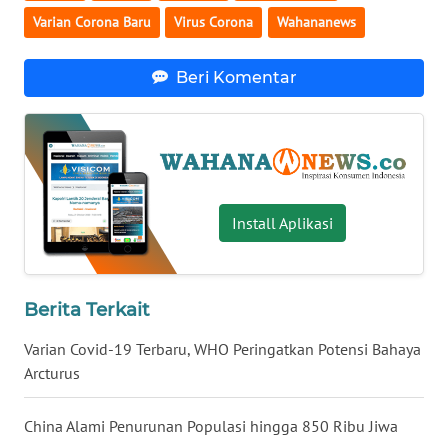
Varian Corona Baru
Virus Corona
Wahananews
WN
SERAMBI
Beri Komentar
WN
JAMBI
WN
SULTRA
Install Aplikasi
WN
NTB
Berita Terkait
WN
Varian Covid-19 Terbaru, WHO Peringatkan Potensi Bahaya
SULTENG
Arcturus
WN
SULBAR
China Alami Penurunan Populasi hingga 850 Ribu Jiwa