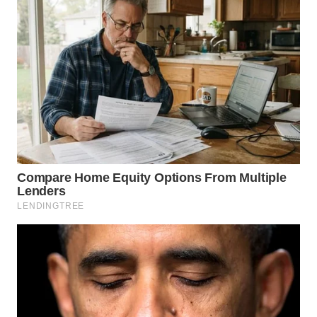
WN
BOGOR
WN
DEPOK
WN
TAPANULI
UTARA
WN
SAMOSIR
WN
PADANG
LAWAS