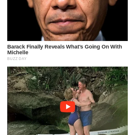
WN
SUMEDANG
WN
CIANJUR
WN
KEPULAUAN
SERIBU
WN
TANGERANG
WN
BINJAI
WN
CIREBON