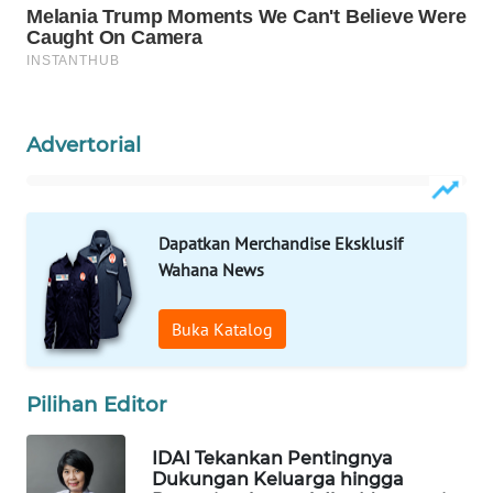
WAHANA
LISTRIK
WAHANA
TRAVEL
Advertorial
WAHANA
TV
Dapatkan Merchandise Eksklusif
Wahana News
WAHANANEWS
ID
Buka Katalog
WAHANANEWS
CO ID
Pilihan Editor
WAHANANEWS
IDAI Tekankan Pentingnya
NET
Dukungan Keluarga hingga