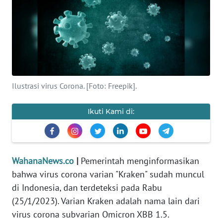
SAINS-TEKNO
KESEHATAN
INTERNASIONAL
Ilustrasi virus Corona. [Foto: Freepik].
SERBA-SERBI
Ikuti Kami di:
PENDIDIKAN
OLAHRAGA
WahanaNews.co
|
Pemerintah menginformasikan
OPINI
bahwa virus corona varian "Kraken" sudah muncul
di Indonesia, dan terdeteksi pada Rabu
EDITORIAL
(25/1/2023). Varian Kraken adalah nama lain dari
virus corona subvarian Omicron XBB 1.5.