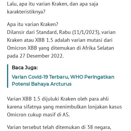
Lalu, apa itu varian Kraken, dan apa saja
karakteristiknya?
KARIR
Apa itu varian Kraken?
DISCLAIMER
Dilansir dari Standard, Rabu (11/1/2023), varian
Kraken atau XBB 1.5 adalah varian mutasi dari
Wahana
Omicron XBB yang ditemukan di Afrika Selatan
News
pada 27 Desember 2022.
Regional
Baca Juga:
WN
SUMUT
Varian Covid-19 Terbaru, WHO Peringatkan
Potensi Bahaya Arcturus
WN
Varian XBB 1.5 dijuluki Kraken oleh para ahli
JAKARTA
karena sifatnya yang menimbulkan lonjakan kasus
Omicron cukup masif di AS.
WN
JABAR
Varian tersebut telah ditemukan di 38 negara,