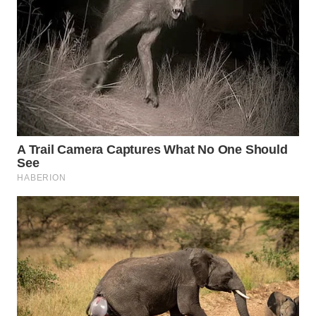
WN
NATUNA
WN
BINTAN
WN
MANDALIKA
WN
LIKUPANG
WN
LABUANBAJO
WN
BORNEO