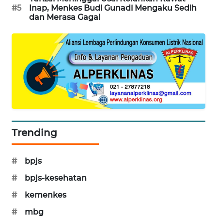
#5
Inap, Menkes Budi Gunadi Mengaku Sedih
PORTAL
dan Merasa Gagal
KONSUMEN
FORWAMKI
ALPERKLINAS
FORJASIDA
TAMBANG
Trending
NEWS
SITUNGIR
#
bpjs
NEWS
#
bpjs-kesehatan
SIDIKALANG
#
kemenkes
NEWS
#
mbg