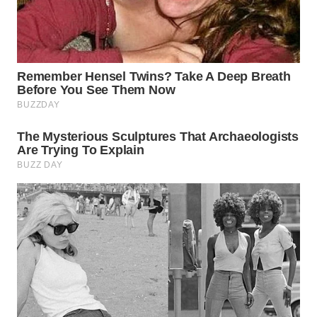
WN
MALUKU
WN
MALUT
WN
DAIRI
WN
DANAU
TOBA
WN
NIAS
WN
LANGKAT