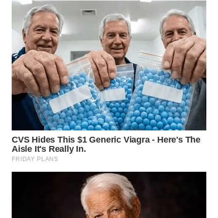
WN
NUSANTARA
WN
JOGJA
WN
JATIM
WN
BALI
WN
KALBAR
WN
KALTENG