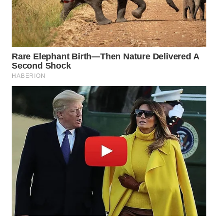
Wahana
Media
Group
WAHANA
NEWS
WAHANA
TANI
WAHANA
ADVOKAT
WAHANA
INFRASTRUKTUR
WAHANA
KONSUMEN