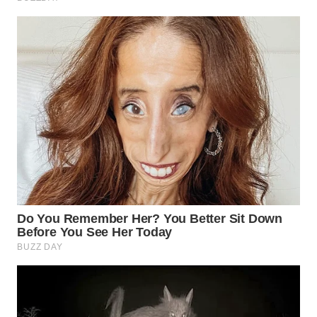
WN
PRIANGAN
TIMUR
WN
SEMARANG
WN
SOLO
WN
BOROBUDUR
WN
MADURA
WN
SURABAYA