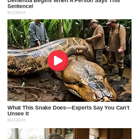
TAPANULI
TENGAH
WN DELI
SERDANG
WN
TEBING
TINGGI
WN
PAKPAK
WN
KARAWANG
WN
BEKASI