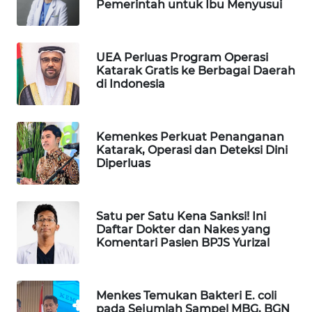
Pemerintah untuk Ibu Menyusui
WAHANA
SPORT
UEA Perluas Program Operasi
WAHANA
Katarak Gratis ke Berbagai Daerah
UMKM
di Indonesia
WAHANA
SELEB
Kemenkes Perkuat Penanganan
Katarak, Operasi dan Deteksi Dini
Diperluas
WAHANA
PERSONA
Satu per Satu Kena Sanksi! Ini
WAHANA
Daftar Dokter dan Nakes yang
OTOMOTIF
Komentari Pasien BPJS Yurizal
WAHANA
HEALTH
Menkes Temukan Bakteri E. coli
pada Sejumlah Sampel MBG, BGN