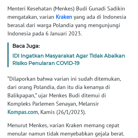
Informasi
Menteri Kesehatan (Menkes) Budi Gunadi Sadikin
INDEKS
mengatakan, varian
Kraken
yang ada di Indonesia
BERITA
berasal dari warga Polandia yang mengunjungi
Indonesia pada 6 Januari 2023.
KONTAK
KAMI
Baca Juga:
IDI Ingatkan Masyarakat Agar Tidak Abaikan
INFO
Risiko Penularan COVID-19
IKLAN
“Dilaporkan bahwa varian ini sudah ditemukan,
TENTANG
dari orang Polandia, dan itu dia kenanya di
KAMI
Balikpapan,” ujar Menkes Budi ditemui di
Kompleks Parlemen Senayan, Melansir
PEDOMAN
Kompas.com
, Kamis (26/1/2023).
MEDIA
SIBER
Menurut Menkes, varian Kraken memang cepat
menular namun tidak menyebabkan gejala berat.
REDAKSI