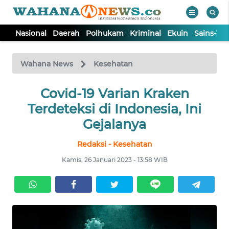
Nasional
Daerah
Polhukam
Kriminal
Ekuin
Sains-Te
WAHANA
Tutup
TV
Wahana News
Kesehatan
NASIONAL
Covid-19 Varian Kraken
Terdeteksi di Indonesia, Ini
DAERAH
Gejalanya
Redaksi - Kesehatan
POLHUKAM
Kamis, 26 Januari 2023 - 13:58 WIB
KRIMINAL
EKUIN