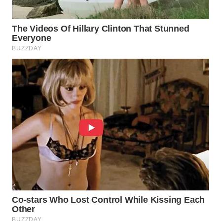
WN
INDRAMAYU
WN
KUNINGAN
WN
MAJALENGKA
WN
SUBANG
WN
SUKABUMI
WN
PURWAKARTA