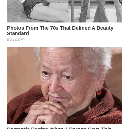
WN
TAPANULI
SELATAN
WN
TANJUNG
LESUNG
WN
KARO
WN
SIMALUNGUN
WN
LABUHANBATU
WN