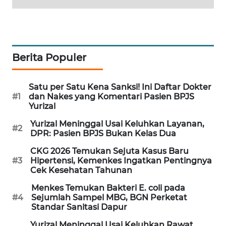
MAWAKA
ID
MARTABAT
Berita Populer
NET
Satu per Satu Kena Sanksi! Ini Daftar Dokter
PLN
#1
dan Nakes yang Komentari Pasien BPJS
WATCH
Yurizal
Yurizal Meninggal Usai Keluhkan Layanan,
#2
MKLI
DPR: Pasien BPJS Bukan Kelas Dua
CKG 2026 Temukan Sejuta Kasus Baru
LPKKI
#3
Hipertensi, Kemenkes Ingatkan Pentingnya
Cek Kesehatan Tahunan
LKKI
Menkes Temukan Bakteri E. coli pada
#4
Sejumlah Sampel MBG, BGN Perketat
Standar Sanitasi Dapur
KOPEKLIN
Yurizal Meninggal Usai Keluhkan Rawat