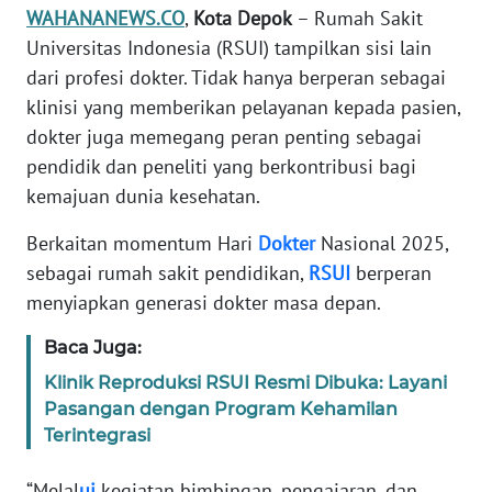
Informasi
WAHANANEWS.CO
,
Kota Depok
– Rumah Sakit
Universitas Indonesia (RSUI) tampilkan sisi lain
INDEKS
dari profesi dokter. Tidak hanya berperan sebagai
BERITA
klinisi yang memberikan pelayanan kepada pasien,
dokter juga memegang peran penting sebagai
KONTAK
KAMI
pendidik dan peneliti yang berkontribusi bagi
kemajuan dunia kesehatan.
INFO
Berkaitan momentum Hari
Dokter
Nasional 2025,
IKLAN
sebagai rumah sakit pendidikan,
RSUI
berperan
TENTANG
menyiapkan generasi dokter masa depan.
KAMI
Baca Juga:
PEDOMAN
Klinik Reproduksi RSUI Resmi Dibuka: Layani
MEDIA
Pasangan dengan Program Kehamilan
SIBER
Terintegrasi
REDAKSI
“Melal
ui
kegiatan bimbingan, pengajaran, dan