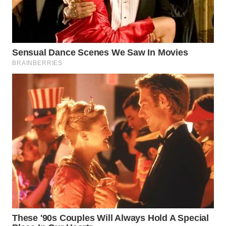
WN
SUMEDANG
WN
CIANJUR
WN
KEPULAUAN
SERIBU
WN
TANGERANG
WN
BINJAI
WN
CIREBON