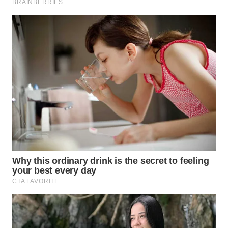
TAPANULI
TENGAH
WN DELI
SERDANG
WN
TEBING
TINGGI
WN
PAKPAK
WN
KARAWANG
WN
BEKASI