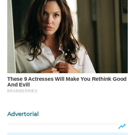
WAHANA
SPORT
WAHANA
UMKM
WAHANA
SELEB
WAHANA
PERSONA
WAHANA
OTOMOTIF
Advertorial
WAHANA
HEALTH