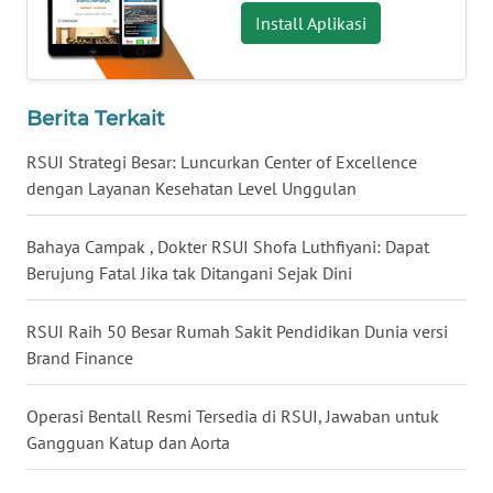
Install Aplikasi
WN
NUSANTARA
WN
Berita Terkait
JOGJA
RSUI Strategi Besar: Luncurkan Center of Excellence
dengan Layanan Kesehatan Level Unggulan
WN
JATIM
Bahaya Campak , Dokter RSUI Shofa Luthfiyani: Dapat
WN
Berujung Fatal Jika tak Ditangani Sejak Dini
BALI
RSUI Raih 50 Besar Rumah Sakit Pendidikan Dunia versi
WN
Brand Finance
KALBAR
Operasi Bentall Resmi Tersedia di RSUI, Jawaban untuk
WN
Gangguan Katup dan Aorta
KALTENG