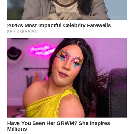
WN
TAPANULI
SELATAN
WN
TANJUNG
LESUNG
WN
KARO
WN
SIMALUNGUN
WN
LABUHANBATU
WN