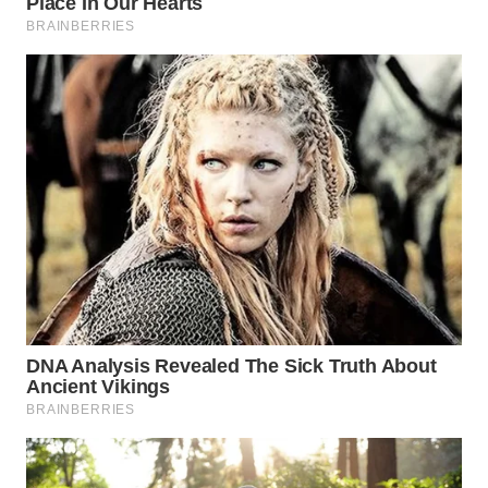
WN
INDRAMAYU
WN
KUNINGAN
WN
MAJALENGKA
WN
SUBANG
WN
SUKABUMI
WN
PURWAKARTA