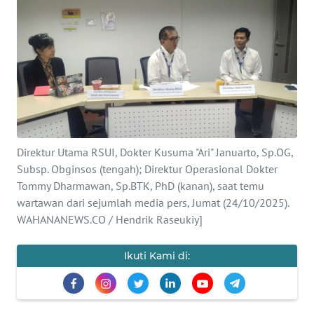
SAINS-TEKNO
KESEHATAN
INTERNASIONAL
SERBA-SERBI
Direktur Utama RSUI, Dokter Kusuma "Ari" Januarto, Sp.OG,
PENDIDIKAN
Subsp. Obginsos (tengah); Direktur Operasional Dokter
Tommy Dharmawan, Sp.BTK, PhD (kanan), saat temu
wartawan dari sejumlah media pers, Jumat (24/10/2025).
OLAHRAGA
WAHANANEWS.CO / Hendrik Raseukiy]
OPINI
Ikuti Kami di:
EDITORIAL