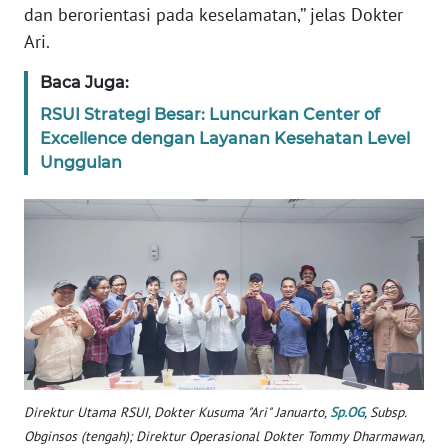
dan berorientasi pada keselamatan,’’ jelas Dokter
WN
BANTEN
Ari.
Baca Juga:
WN
NTT
RSUI Strategi Besar: Luncurkan Center of
Excellence dengan Layanan Kesehatan Level
Unggulan
WN
KEPRI
WN
PAPUA
WN
PAPUA
BARAT
WN
Direktur Utama RSUI, Dokter Kusuma "Ari" Januarto,
Sp.OG
, Subsp.
RIAU
Obginsos (tengah); Direktur Operasional Dokter Tommy Dharmawan,