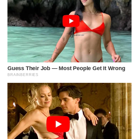
WN
BOGOR
WN
DEPOK
WN
TAPANULI
UTARA
WN
SAMOSIR
WN
PADANG
LAWAS