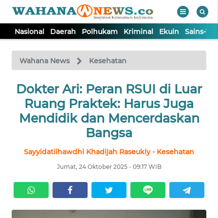
Nasional
Daerah
Polhukam
Kriminal
Ekuin
Sains-Te
WAHANA
Tutup
TV
Wahana News
Kesehatan
NASIONAL
Dokter Ari: Peran RSUI di Luar
Ruang Praktek: Harus Juga
DAERAH
Mendidik dan Mencerdaskan
Bangsa
POLHUKAM
Sayyidatiihawdhi Khadijah Raseukiy - Kesehatan
Jumat, 24 Oktober 2025 - 09:17 WIB
KRIMINAL
EKUIN