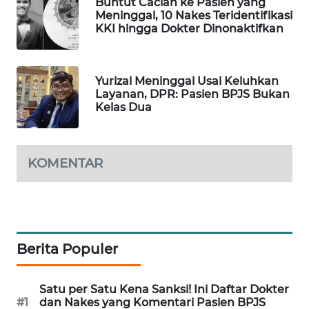
Buntut Cacian ke Pasien yang
PORTAL
Meninggal, 10 Nakes Teridentifikasi
KONSUMEN
KKI hingga Dokter Dinonaktifkan
FORWAMKI
Yurizal Meninggal Usai Keluhkan
Layanan, DPR: Pasien BPJS Bukan
ALPERKLINAS
Kelas Dua
FORJASIDA
KOMENTAR
TAMBANG
NEWS
SITUNGIR
NEWS
Berita Populer
SIDIKALANG
Satu per Satu Kena Sanksi! Ini Daftar Dokter
NEWS
#1
dan Nakes yang Komentari Pasien BPJS