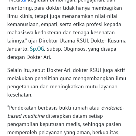
mentoring, para dokter tidak hanya membagikan
KARIR
ilmu klinis, tetapi juga menanamkan nilai-nilai
kemanusiaan, empati, serta etika profesi kepada
DISCLAIMER
mahasiswa kedokteran dan tenaga kesehatan
lainnya,” ujar Direktur Utama RSUI, Dokter Kusuma
Wahana
Januarto,
Sp.OG
, Subsp. Obginsos, yang disapa
News
dengan Dokter Ari.
Regional
Selain itu, sebut Dokter Ari, dokter RSUI juga aktif
WN
melakukan penelitian guna mengembangkan ilmu
SUMUT
pengetahuan dan meningkatkan mutu layanan
kesehatan.
WN
JAKARTA
“Pendekatan berbasis bukti ilmiah atau
evidence-
based medicine
diterapkan dalam setiap
WN
pengambilan keputusan medis, sehingga pasien
JABAR
memperoleh pelayanan yang aman, berkualitas,