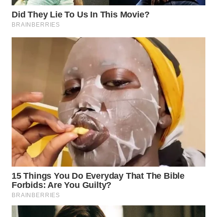
WAHANA
LISTRIK
WAHANA
TRAVEL
WAHANA
TV
WAHANANEWS
ID
WAHANANEWS
CO ID
WAHANANEWS
NET