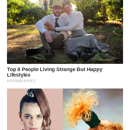
WN
PRIANGAN
TIMUR
WN
SEMARANG
WN
SOLO
WN
BOROBUDUR
WN
MADURA
WN
SURABAYA