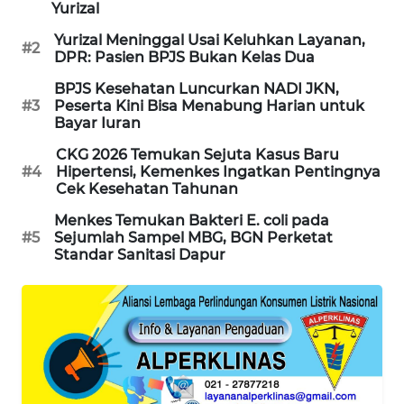
Yurizal
SIBARAGAS
Yurizal Meninggal Usai Keluhkan Layanan,
NEWS
#2
DPR: Pasien BPJS Bukan Kelas Dua
BPJS Kesehatan Luncurkan NADI JKN,
METRO
#3
Peserta Kini Bisa Menabung Harian untuk
SIANTAR
Bayar Iuran
NEWS
CKG 2026 Temukan Sejuta Kasus Baru
#4
Hipertensi, Kemenkes Ingatkan Pentingnya
METRO
Cek Kesehatan Tahunan
MEDAN
NEWS
Menkes Temukan Bakteri E. coli pada
#5
Sejumlah Sampel MBG, BGN Perketat
Standar Sanitasi Dapur
METRO
JAKARTA
NEWS
KRT
NEWS