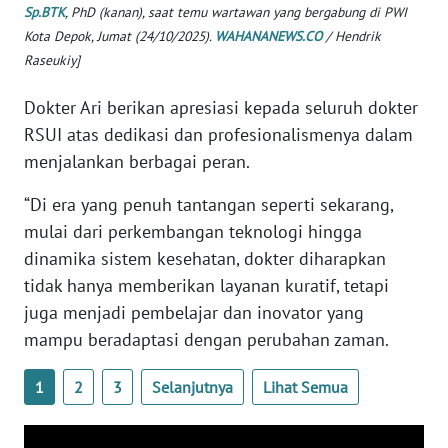
Sp.BTK
, PhD (kanan), saat temu wartawan yang bergabung di PWI
WN
Kota Depok, Jumat (24/10/2025).
WAHANANEWS.CO
/ Hendrik
SERAMBI
Raseukiy]
Dokter Ari berikan apresiasi kepada seluruh dokter
WN
JAMBI
RSUI atas dedikasi dan profesionalismenya dalam
menjalankan berbagai peran.
WN
“Di era yang penuh tantangan seperti sekarang,
SULTRA
mulai dari perkembangan teknologi hingga
WN
dinamika sistem kesehatan, dokter diharapkan
NTB
tidak hanya memberikan layanan kuratif, tetapi
juga menjadi pembelajar dan inovator yang
WN
mampu beradaptasi dengan perubahan zaman.
SULTENG
1
2
3
Selanjutnya
Lihat Semua
WN
SULBAR