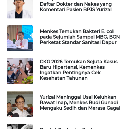
Daftar Dokter dan Nakes yang
Komentari Pasien BPJS Yurizal
MAWAKA
ID
MARTABAT
Menkes Temukan Bakteri E. coli
pada Sejumlah Sampel MBG, BGN
NET
Perketat Standar Sanitasi Dapur
PLN
WATCH
CKG 2026 Temukan Sejuta Kasus
Baru Hipertensi, Kemenkes
Ingatkan Pentingnya Cek
MKLI
Kesehatan Tahunan
LPKKI
Yurizal Meninggal Usai Keluhkan
Rawat Inap, Menkes Budi Gunadi
LKKI
Mengaku Sedih dan Merasa Gagal
KOPEKLIN