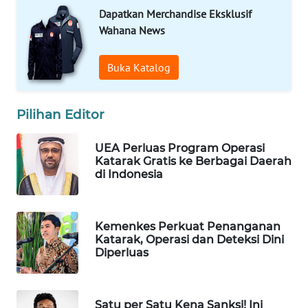
Dapatkan Merchandise Eksklusif
WAHANA
DESA
Wahana News
WISATA
Buka Katalog
LAPAK
WAHANA
Pilihan Editor
Wahana
Network
UEA Perluas Program Operasi
Katarak Gratis ke Berbagai Daerah
di Indonesia
KONSUMEN
LISTRIK
Kemenkes Perkuat Penanganan
MASYARAKAT
Katarak, Operasi dan Deteksi Dini
KELISTRIKAN
Diperluas
WALINKI
ID
Satu per Satu Kena Sanksi! Ini