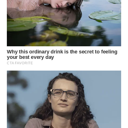
WN
MALUKU
WN
MALUT
WN
DAIRI
WN
DANAU
TOBA
WN
NIAS
WN
LANGKAT