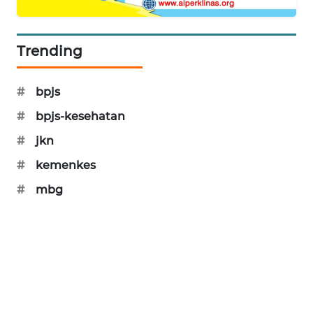
KARING
NEWS
Trending
JURNAL
MARITIM
#
bpjs
HUMBANG
#
bpjs-kesehatan
NEWS
#
jkn
GARONGGANG
#
kemenkes
NEWS
#
mbg
FISUELRI
ID
ENERGI
NEWS