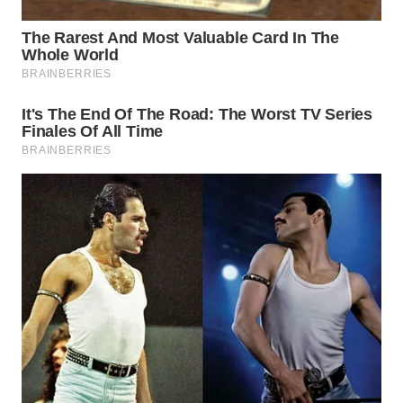
Wahana
Media
Group
WAHANA
NEWS
WAHANA
TANI
WAHANA
ADVOKAT
WAHANA
INFRASTRUKTUR
WAHANA
KONSUMEN