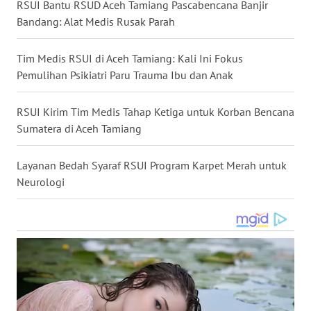
RSUI Bantu RSUD Aceh Tamiang Pascabencana Banjir
WN
Bandang: Alat Medis Rusak Parah
KALTARA
Tim Medis RSUI di Aceh Tamiang: Kali Ini Fokus
WN
Pemulihan Psikiatri Paru Trauma Ibu dan Anak
KALSEL
RSUI Kirim Tim Medis Tahap Ketiga untuk Korban Bencana
WN
Sumatera di Aceh Tamiang
KALTIM
Layanan Bedah Syaraf RSUI Program Karpet Merah untuk
WN
Neurologi
SULSEL
WN
GORONTALO
WN
SULUT