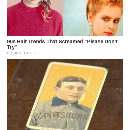
WN
NATUNA
WN
BINTAN
WN
MANDALIKA
WN
LIKUPANG
WN
LABUANBAJO
WN
BORNEO