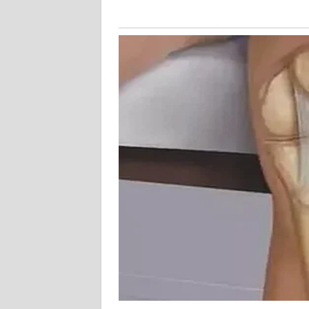
KALTARA
WN
KALSEL
WN
KALTIM
WN
SULSEL
WN
GORONTALO
WN
SULUT
WN
MALUKU