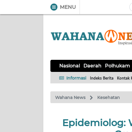
MENU
WAHANA
Tutup
TV
NASIONAL
DAERAH
POLHUKAM
KRIMINAL
EKUIN
SAINS-
KESEHATAN
INTERNASIONAL
Nasional
Daerah
Polhukam
TEKNO
Informasi
Indeks Berita
Kontak 
SERBA-
PENDIDIKAN
OLAHRAGA
OPINI
SERBI
Wahana News
Kesehatan
EDITORIAL
Epidemiolog:
Informasi