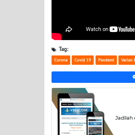
BABEL
WN
SUMBAR
WN
SUMSEL
Tag:
Corona
Covid 19
Pandemi
Varian 
WN
BENGKULU
WN
LAMPUNG
WN
JATENG
Jadilah
WN