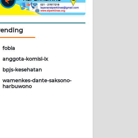
rending
fobia
anggota-komisi-ix
bpjs-kesehatan
wamenkes-dante-saksono-
harbuwono