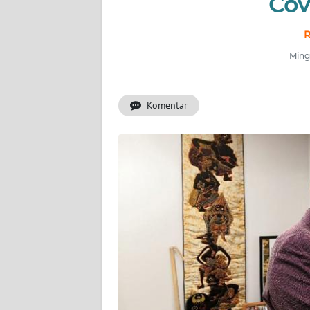
Cov
INDEKS
BERITA
R
Mingg
KONTAK
KAMI
Komentar
INFO
IKLAN
TENTANG
KAMI
PEDOMAN
MEDIA
SIBER
REDAKSI