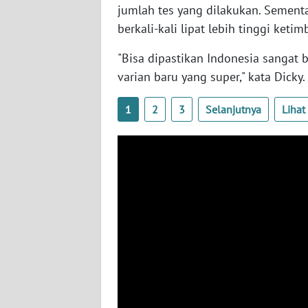
jumlah tes yang dilakukan. Sementa
SERAMBI
berkali-kali lipat lebih tinggi ket
WN
"Bisa dipastikan Indonesia sangat 
JAMBI
varian baru yang super," kata Dicky.
WN
1
2
3
Selanjutnya
Liha
SULTRA
WN
NTB
WN
SULTENG
WN
SULBAR
WN