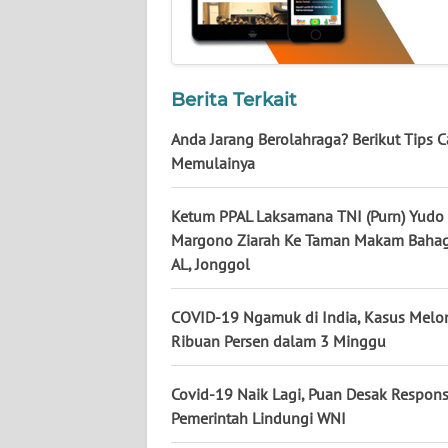
NUSANTARA
WN
JOGJA
Berita Terkait
WN
Anda Jarang Berolahraga? Berikut Tips C
JATIM
Memulainya
WN
Ketum PPAL Laksamana TNI (Purn) Yudo
BALI
Margono Ziarah Ke Taman Makam Bahag
AL, Jonggol
WN
KALBAR
COVID-19 Ngamuk di India, Kasus Melo
Ribuan Persen dalam 3 Minggu
WN
KALTENG
Covid-19 Naik Lagi, Puan Desak Respons
Pemerintah Lindungi WNI
WN