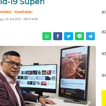
id-19 Super!
edaksi - Kesehatan
#1
u, 25 Juli 2021 - 08:13 WIB
#
#
#