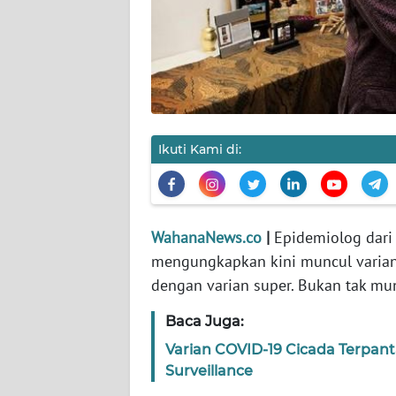
KARIR
DISCLAIMER
Wahana
News
Regional
Ikuti Kami di:
WN
SUMUT
WahanaNews.co
|
Epidemiolog dari 
WN
mengungkapkan kini muncul varian 
JAKARTA
dengan varian super. Bukan tak mun
WN
Baca Juga:
JABAR
Varian COVID-19 Cicada Terpan
Surveillance
WN
BANTEN