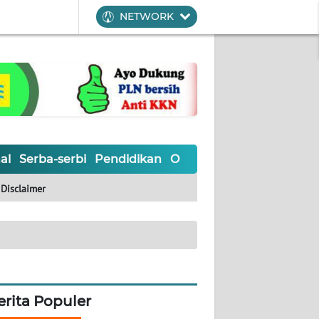
NETWORK
al
Serba-serbi
Pendidikan
Olahraga
Opini
Editoria
Disclaimer
erita Populer