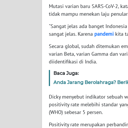
Mutasi varian baru SARS-CoV-2, kat
tidak mampu menekan laju penularan
WN
NTT
"Sangat jelas ada banget Indonesi
sangat jelas. Karena
pandemi
kita t
WN
KEPRI
Secara global, sudah ditemukan emp
varian Beta, varian Gamma dan vari
WN
diidentifikasi di India.
PAPUA
Baca Juga:
WN
Anda Jarang Berolahraga? Beri
PAPUA
BARAT
Dicky menyebut indikator sebuah wa
positivity rate melebihi standar y
WN
RIAU
(WHO) sebesar 5 persen.
Positivity rate merupakan perbandi
WN