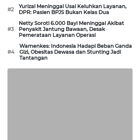
PORTAL
Yurizal Meninggal Usai Keluhkan Layanan,
#2
DPR: Pasien BPJS Bukan Kelas Dua
KONSUMEN
Netty Soroti 6.000 Bayi Meninggal Akibat
#3
Penyakit Jantung Bawaan, Desak
FORWAMKI
Pemerataan Layanan Operasi
ALPERKLINAS
Wamenkes: Indonesia Hadapi Beban Ganda
#4
Gizi, Obesitas Dewasa dan Stunting Jadi
Tantangan
FORJASIDA
TAMBANG
NEWS
SITUNGIR
NEWS
SIDIKALANG
NEWS