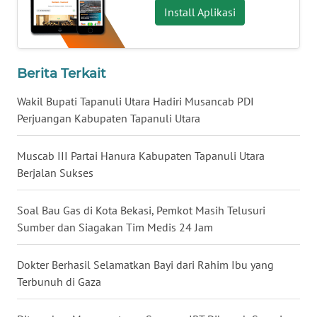
Install Aplikasi
WN
BABEL
Berita Terkait
WN
SUMBAR
Wakil Bupati Tapanuli Utara Hadiri Musancab PDI
Perjuangan Kabupaten Tapanuli Utara
WN
SUMSEL
Muscab III Partai Hanura Kabupaten Tapanuli Utara
Berjalan Sukses
WN
BENGKULU
Soal Bau Gas di Kota Bekasi, Pemkot Masih Telusuri
Sumber dan Siagakan Tim Medis 24 Jam
WN
LAMPUNG
Dokter Berhasil Selamatkan Bayi dari Rahim Ibu yang
Terbunuh di Gaza
WN
JATENG