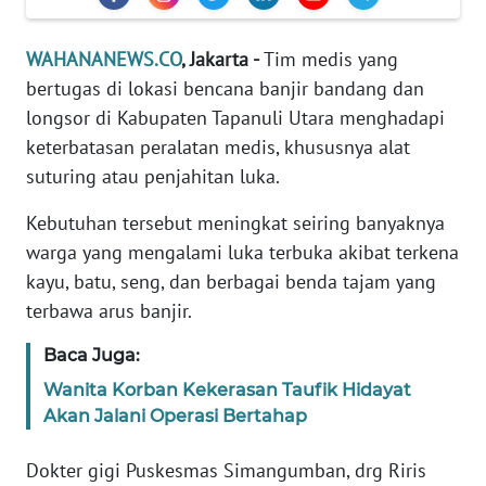
Informasi
INDEKS
WAHANANEWS.CO
, Jakarta -
Tim medis yang
BERITA
bertugas di lokasi bencana banjir bandang dan
longsor di Kabupaten Tapanuli Utara menghadapi
KONTAK
keterbatasan peralatan medis, khususnya alat
KAMI
suturing atau penjahitan luka.
INFO
Kebutuhan tersebut meningkat seiring banyaknya
IKLAN
warga yang mengalami luka terbuka akibat terkena
kayu, batu, seng, dan berbagai benda tajam yang
TENTANG
terbawa arus banjir.
KAMI
Baca Juga:
PEDOMAN
Wanita Korban Kekerasan Taufik Hidayat
MEDIA
Akan Jalani Operasi Bertahap
SIBER
Dokter gigi Puskesmas Simangumban, drg Riris
REDAKSI