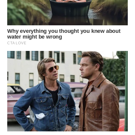
WN
NATUNA
WN
BINTAN
WN
MANDALIKA
WN
LIKUPANG
WN
LABUANBAJO
WN
BORNEO