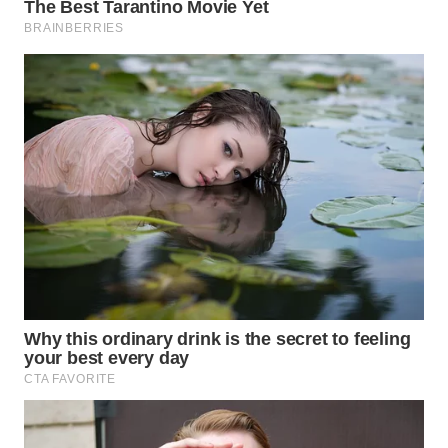
Wahana
Media
Group
WAHANA
NEWS
WAHANA
TANI
WAHANA
ADVOKAT
WAHANA
INFRASTRUKTUR
WAHANA
KONSUMEN