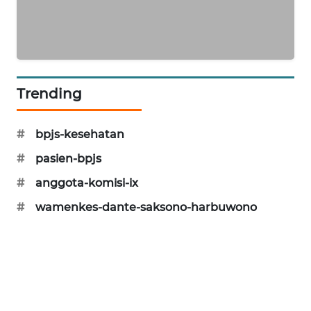
SIBARAGAS
NEWS
METRO
SIANTAR
Trending
NEWS
#
bpjs-kesehatan
METRO
MEDAN
#
pasien-bpjs
NEWS
#
anggota-komisi-ix
METRO
#
wamenkes-dante-saksono-harbuwono
JAKARTA
NEWS
KRT
NEWS