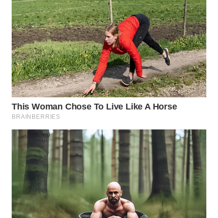
WN
PRIANGAN
TIMUR
WN
SEMARANG
WN
SOLO
WN
BOROBUDUR
WN
MADURA
WN
SURABAYA