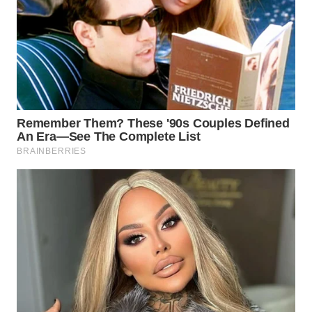
WN
KALTARA
WN
KALSEL
WN
KALTIM
WN
SULSEL
WN
GORONTALO
WN
SULUT