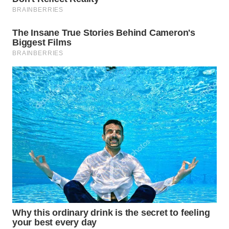
WN
TAPANULI
SELATAN
WN
TANJUNG
LESUNG
WN
KARO
WN
SIMALUNGUN
WN
LABUHANBATU
WN