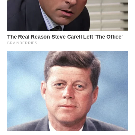
WN
SUMEDANG
WN
CIANJUR
WN
KEPULAUAN
SERIBU
WN
TANGERANG
WN
BINJAI
WN
CIREBON