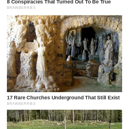
WN
INDRAMAYU
WN
KUNINGAN
WN
MAJALENGKA
WN
SUBANG
WN
SUKABUMI
WN
PURWAKARTA