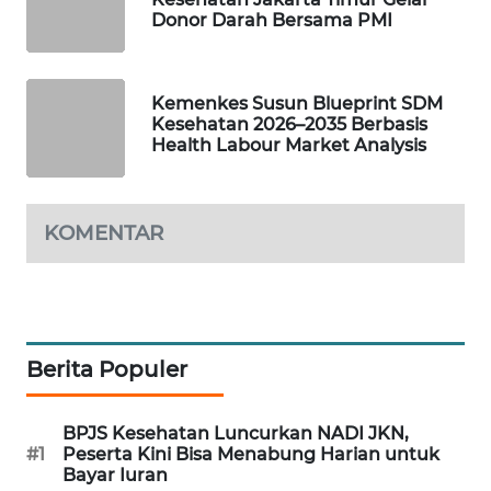
Donor Darah Bersama PMI
MAWAKA
ID
Kemenkes Susun Blueprint SDM
MARTABAT
Kesehatan 2026–2035 Berbasis
NET
Health Labour Market Analysis
PLN
WATCH
KOMENTAR
MKLI
LPKKI
Berita Populer
LKKI
BPJS Kesehatan Luncurkan NADI JKN,
#1
Peserta Kini Bisa Menabung Harian untuk
KOPEKLIN
Bayar Iuran