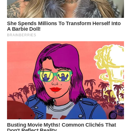
WN
MALUKU
WN
MALUT
WN
DAIRI
WN
DANAU
TOBA
WN
NIAS
WN
LANGKAT