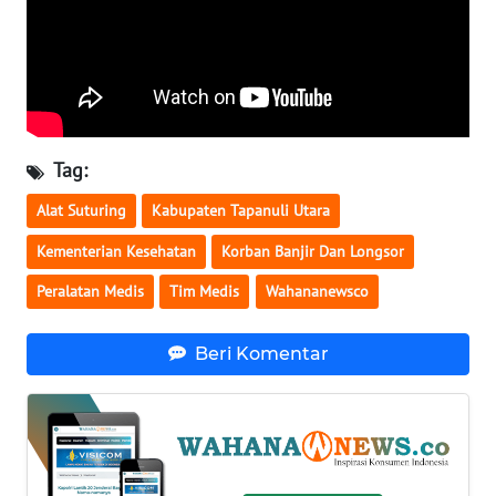
WN
SERAMBI
WN
JAMBI
Tag:
WN
Alat Suturing
Kabupaten Tapanuli Utara
SULTRA
Kementerian Kesehatan
Korban Banjir Dan Longsor
WN
Peralatan Medis
Tim Medis
Wahananewsco
NTB
Beri Komentar
WN
SULTENG
WN
SULBAR