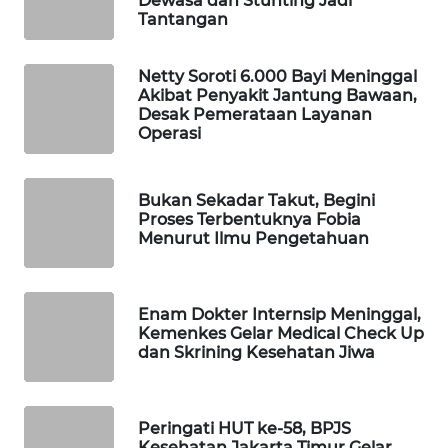
Dewasa dan Stunting Jadi
Tantangan
WAHANA
DESA
WISATA
Netty Soroti 6.000 Bayi Meninggal
Akibat Penyakit Jantung Bawaan,
Desak Pemerataan Layanan
LAPAK
Operasi
WAHANA
Wahana
Bukan Sekadar Takut, Begini
Network
Proses Terbentuknya Fobia
Menurut Ilmu Pengetahuan
KONSUMEN
LISTRIK
Enam Dokter Internsip Meninggal,
Kemenkes Gelar Medical Check Up
MASYARAKAT
dan Skrining Kesehatan Jiwa
KELISTRIKAN
WALINKI
Peringati HUT ke-58, BPJS
ID
Kesehatan Jakarta Timur Gelar