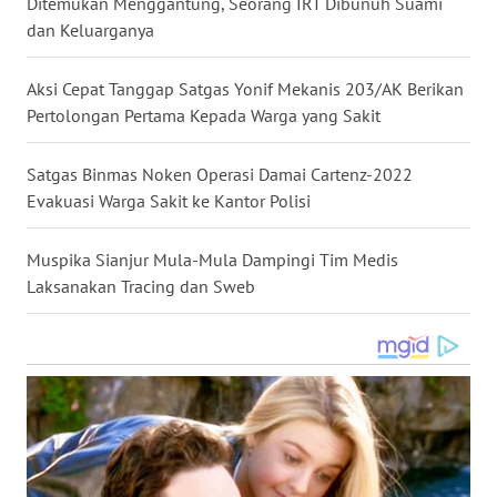
Ditemukan Menggantung, Seorang IRT Dibunuh Suami
WN
dan Keluarganya
NUSANTARA
Aksi Cepat Tanggap Satgas Yonif Mekanis 203/AK Berikan
WN
Pertolongan Pertama Kepada Warga yang Sakit
JOGJA
Satgas Binmas Noken Operasi Damai Cartenz-2022
WN
Evakuasi Warga Sakit ke Kantor Polisi
JATIM
Muspika Sianjur Mula-Mula Dampingi Tim Medis
WN
Laksanakan Tracing dan Sweb
BALI
WN
KALBAR
WN
KALTENG