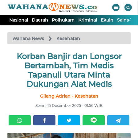
Nasional
Daerah
Polhukam
Kriminal
Ekuin
Sains-Te
WAHANA
Tutup
TV
Wahana News
Kesehatan
NASIONAL
Korban Banjir dan Longsor
Bertambah, Tim Medis
DAERAH
Tapanuli Utara Minta
Dukungan Alat Medis
POLHUKAM
Gilang Adrian - Kesehatan
Senin, 15 Desember 2025 - 01:56 WIB
KRIMINAL
EKUIN