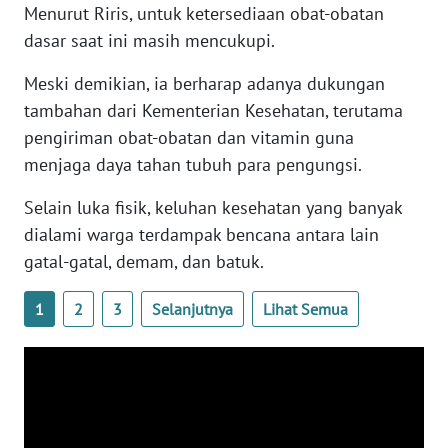
Menurut Riris, untuk ketersediaan obat-obatan
WN
BANTEN
dasar saat ini masih mencukupi.
Meski demikian, ia berharap adanya dukungan
WN
tambahan dari Kementerian Kesehatan, terutama
NTT
pengiriman obat-obatan dan vitamin guna
menjaga daya tahan tubuh para pengungsi.
WN
KEPRI
Selain luka fisik, keluhan kesehatan yang banyak
dialami warga terdampak bencana antara lain
WN
PAPUA
gatal-gatal, demam, dan batuk.
1
2
3
Selanjutnya
Lihat Semua
WN
PAPUA
BARAT
WN
RIAU