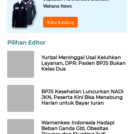
Wahana News
WAHANA
SPORT
Buka Katalog
WAHANA
UMKM
Pilihan Editor
WAHANA
Yurizal Meninggal Usai Keluhkan
SELEB
Layanan, DPR: Pasien BPJS Bukan
Kelas Dua
WAHANA
PERSONA
BPJS Kesehatan Luncurkan NADI
WAHANA
JKN, Peserta Kini Bisa Menabung
OTOMOTIF
Harian untuk Bayar Iuran
WAHANA
Wamenkes: Indonesia Hadapi
HEALTH
Beban Ganda Gizi, Obesitas