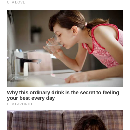
TAPANULI
TENGAH
WN DELI
SERDANG
WN
TEBING
TINGGI
WN
PAKPAK
WN
KARAWANG
WN
BEKASI