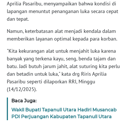
Aprilia Pasaribu, menyampaikan bahwa kondisi di
lapangan menuntut penanganan luka secara cepat
KARIR
dan tepat.
DISCLAIMER
Namun, keterbatasan alat menjadi kendala dalam
memberikan layanan optimal kepada para korban.
Wahana
News
"Kita kekurangan alat untuk menjahit luka karena
Regional
banyak yang terkena kayu, seng, benda tajam dan
batu. Jadi butuh jarum jahit, alat suturing kita perlu
WN
dan betadin untuk luka," kata drg Riris Aprilia
SUMUT
Pasaribu seperti dilaporkan RRI, Minggu
(14/12/2025).
WN
JAKARTA
Baca Juga:
Wakil Bupati Tapanuli Utara Hadiri Musancab
WN
JABAR
PDI Perjuangan Kabupaten Tapanuli Utara