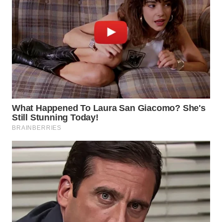
WN
BOGOR
WN
DEPOK
WN
TAPANULI
UTARA
WN
SAMOSIR
WN
PADANG
LAWAS