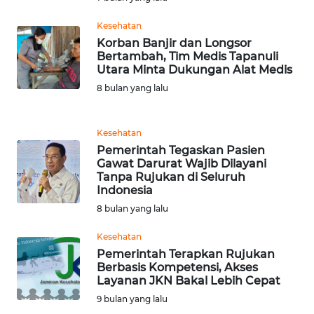
Kesehatan
KARIR
Korban Banjir dan Longsor
Bertambah, Tim Medis Tapanuli
Utara Minta Dukungan Alat Medis
DISCLAIMER
8 bulan yang lalu
Wahana
News
Regional
Kesehatan
Pemerintah Tegaskan Pasien
Gawat Darurat Wajib Dilayani
WN
Tanpa Rujukan di Seluruh
SUMUT
Indonesia
8 bulan yang lalu
WN
JAKARTA
Kesehatan
Pemerintah Terapkan Rujukan
Berbasis Kompetensi, Akses
WN
Layanan JKN Bakal Lebih Cepat
JABAR
9 bulan yang lalu