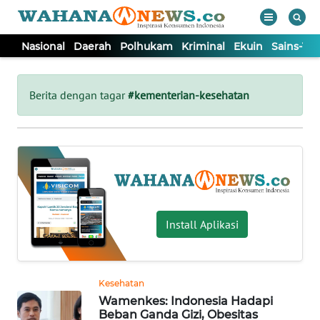
Nasional
Daerah
Polhukam
Kriminal
Ekuin
Sains-Te
WAHANA
Tutup
TV
Berita dengan tagar
#kementerian-kesehatan
NASIONAL
DAERAH
POLHUKAM
Install Aplikasi
KRIMINAL
Kesehatan
EKUIN
Wamenkes: Indonesia Hadapi
Beban Ganda Gizi, Obesitas