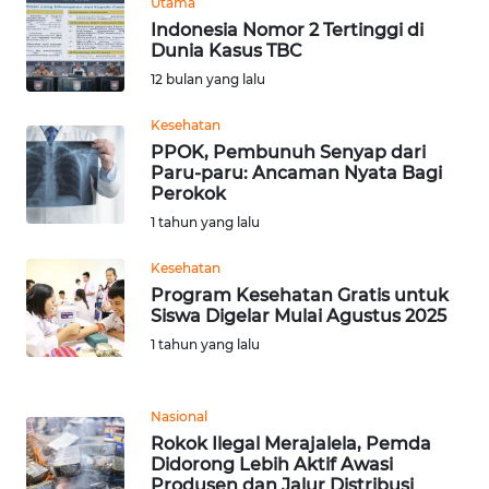
Utama
Indonesia Nomor 2 Tertinggi di
WN
Dunia Kasus TBC
SERAMBI
12 bulan yang lalu
WN
Kesehatan
JAMBI
PPOK, Pembunuh Senyap dari
Paru-paru: Ancaman Nyata Bagi
Perokok
WN
SULTRA
1 tahun yang lalu
Kesehatan
WN
Program Kesehatan Gratis untuk
NTB
Siswa Digelar Mulai Agustus 2025
1 tahun yang lalu
WN
SULTENG
Nasional
WN
Rokok Ilegal Merajalela, Pemda
SULBAR
Didorong Lebih Aktif Awasi
Produsen dan Jalur Distribusi