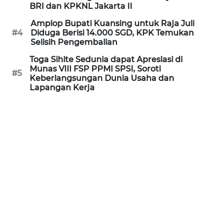
BRI dan KPKNL Jakarta II
WN
KALTARA
Amplop Bupati Kuansing untuk Raja Juli
#4
Diduga Berisi 14.000 SGD, KPK Temukan
Selisih Pengembalian
WN
KALSEL
Toga Sihite Sedunia dapat Apresiasi di
Munas VIII FSP PPMI SPSI, Soroti
#5
Keberlangsungan Dunia Usaha dan
WN
Lapangan Kerja
KALTIM
WN
SULSEL
WN
GORONTALO
WN
SULUT