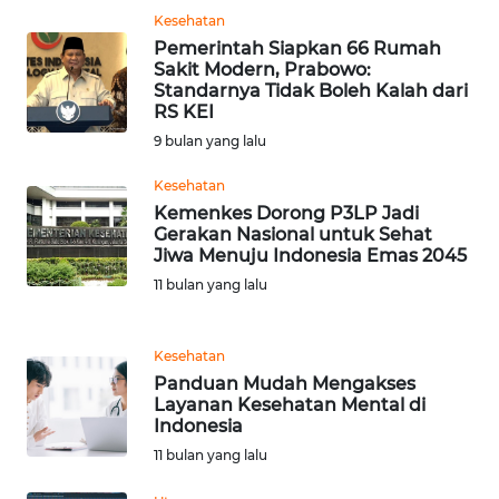
WN
Kesehatan
BANTEN
Pemerintah Siapkan 66 Rumah
Sakit Modern, Prabowo:
Standarnya Tidak Boleh Kalah dari
WN
RS KEI
NTT
9 bulan yang lalu
WN
Kesehatan
KEPRI
Kemenkes Dorong P3LP Jadi
Gerakan Nasional untuk Sehat
Jiwa Menuju Indonesia Emas 2045
WN
11 bulan yang lalu
PAPUA
WN
Kesehatan
PAPUA
Panduan Mudah Mengakses
BARAT
Layanan Kesehatan Mental di
Indonesia
WN
11 bulan yang lalu
RIAU