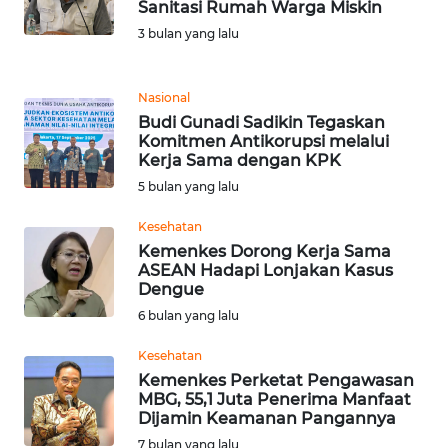
Informasi
Sanitasi Rumah Warga Miskin
3 bulan yang lalu
INDEKS
BERITA
Nasional
Budi Gunadi Sadikin Tegaskan
KONTAK
Komitmen Antikorupsi melalui
KAMI
Kerja Sama dengan KPK
5 bulan yang lalu
INFO
IKLAN
Kesehatan
Kemenkes Dorong Kerja Sama
ASEAN Hadapi Lonjakan Kasus
TENTANG
Dengue
KAMI
6 bulan yang lalu
PEDOMAN
Kesehatan
MEDIA
Kemenkes Perketat Pengawasan
SIBER
MBG, 55,1 Juta Penerima Manfaat
Dijamin Keamanan Pangannya
REDAKSI
7 bulan yang lalu