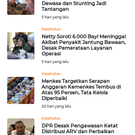
SAINS-TEKNO
Dewasa dan Stunting Jadi
Tantangan
5 hari yang lalu
KESEHATAN
Kesehatan
Netty Soroti 6.000 Bayi Meninggal
INTERNASIONAL
Akibat Penyakit Jantung Bawaan,
Desak Pemerataan Layanan
SERBA-SERBI
Operasi
5 hari yang lalu
PENDIDIKAN
Kesehatan
Menkes Targetkan Serapan
Anggaran Kemenkes Tembus di
OLAHRAGA
Atas 95 Persen, Tata Kelola
Diperbaiki
OPINI
20 hari yang lalu
Kesehatan
EDITORIAL
DPR Desak Pengawasan Ketat
Distribusi ARV dan Perbaikan