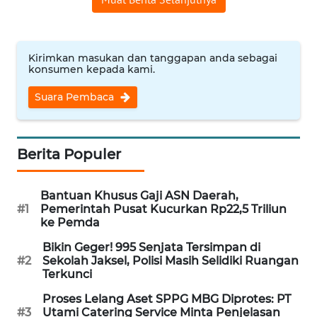
WN
NUSANTARA
Kirimkan masukan dan tanggapan anda sebagai
konsumen kepada kami.
WN
JOGJA
Suara Pembaca
WN
JATIM
Berita Populer
WN
BALI
Bantuan Khusus Gaji ASN Daerah,
#1
Pemerintah Pusat Kucurkan Rp22,5 Triliun
ke Pemda
WN
KALBAR
Bikin Geger! 995 Senjata Tersimpan di
#2
Sekolah Jaksel, Polisi Masih Selidiki Ruangan
Terkunci
WN
KALTENG
Proses Lelang Aset SPPG MBG Diprotes: PT
#3
Utami Catering Service Minta Penjelasan