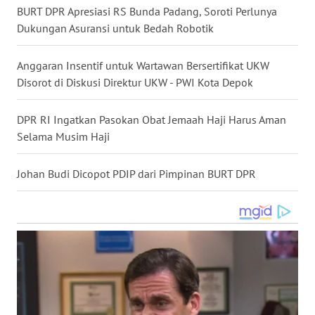
BURT DPR Apresiasi RS Bunda Padang, Soroti Perlunya
WN
Dukungan Asuransi untuk Bedah Robotik
NUSANTARA
Anggaran Insentif untuk Wartawan Bersertifikat UKW
WN
Disorot di Diskusi Direktur UKW - PWI Kota Depok
JOGJA
DPR RI Ingatkan Pasokan Obat Jemaah Haji Harus Aman
WN
Selama Musim Haji
JATIM
Johan Budi Dicopot PDIP dari Pimpinan BURT DPR
WN
BALI
WN
KALBAR
WN
KALTENG