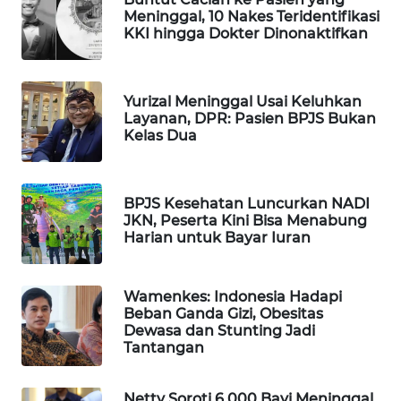
Meninggal, 10 Nakes Teridentifikasi
WAHANA
KKI hingga Dokter Dinonaktifkan
DESA
WISATA
Yurizal Meninggal Usai Keluhkan
LAPAK
Layanan, DPR: Pasien BPJS Bukan
WAHANA
Kelas Dua
Wahana
Network
BPJS Kesehatan Luncurkan NADI
JKN, Peserta Kini Bisa Menabung
KONSUMEN
Harian untuk Bayar Iuran
LISTRIK
Wamenkes: Indonesia Hadapi
MASYARAKAT
Beban Ganda Gizi, Obesitas
KELISTRIKAN
Dewasa dan Stunting Jadi
Tantangan
WALINKI
ID
Netty Soroti 6.000 Bayi Meninggal