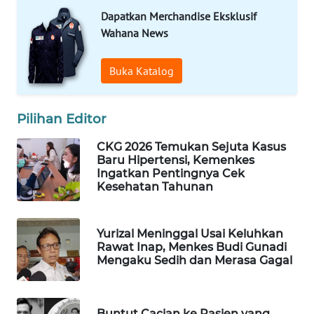
Dapatkan Merchandise Eksklusif
WAHANA
SPORT
Wahana News
WAHANA
Buka Katalog
UMKM
Pilihan Editor
WAHANA
SELEB
CKG 2026 Temukan Sejuta Kasus
Baru Hipertensi, Kemenkes
WAHANA
Ingatkan Pentingnya Cek
Kesehatan Tahunan
PERSONA
WAHANA
Yurizal Meninggal Usai Keluhkan
OTOMOTIF
Rawat Inap, Menkes Budi Gunadi
Mengaku Sedih dan Merasa Gagal
WAHANA
HEALTH
Buntut Cacian ke Pasien yang