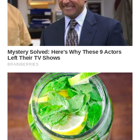
WN
KALTARA
WN
KALSEL
WN
KALTIM
WN
SULSEL
WN
GORONTALO
WN
SULUT