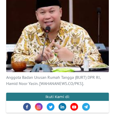
SAINS-TEKNO
KESEHATAN
INTERNASIONAL
SERBA-SERBI
PENDIDIKAN
OLAHRAGA
Anggota Badan Urusan Rumah Tangga (BURT) DPR RI,
Hamid Noor Yasin. [WAHANANEWS.CO/PKS].
OPINI
Ikuti Kami di:
EDITORIAL