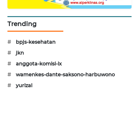
SIBARAGAS
NEWS
Trending
METRO
SIANTAR
#
bpjs-kesehatan
NEWS
#
jkn
METRO
#
anggota-komisi-ix
MEDAN
NEWS
#
wamenkes-dante-saksono-harbuwono
#
yurizal
METRO
JAKARTA
NEWS
KRT
NEWS