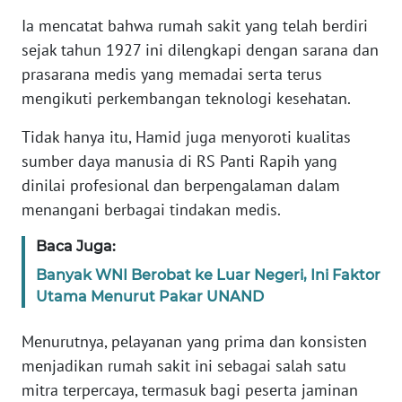
Informasi
Ia mencatat bahwa rumah sakit yang telah berdiri
INDEKS
sejak tahun 1927 ini dilengkapi dengan sarana dan
BERITA
prasarana medis yang memadai serta terus
mengikuti perkembangan teknologi kesehatan.
KONTAK
KAMI
Tidak hanya itu, Hamid juga menyoroti kualitas
sumber daya manusia di RS Panti Rapih yang
INFO
dinilai profesional dan berpengalaman dalam
IKLAN
menangani berbagai tindakan medis.
TENTANG
Baca Juga:
KAMI
Banyak WNI Berobat ke Luar Negeri, Ini Faktor
Utama Menurut Pakar UNAND
PEDOMAN
MEDIA
Menurutnya, pelayanan yang prima dan konsisten
SIBER
menjadikan rumah sakit ini sebagai salah satu
mitra terpercaya, termasuk bagi peserta jaminan
REDAKSI