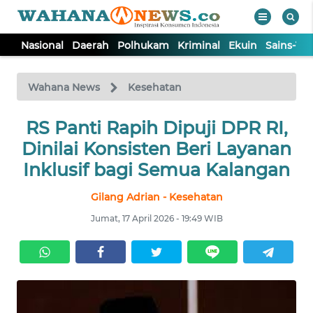
Nasional
Daerah
Polhukam
Kriminal
Ekuin
Sains-Te
WAHANA
Tutup
TV
Wahana News
Kesehatan
NASIONAL
RS Panti Rapih Dipuji DPR RI,
Dinilai Konsisten Beri Layanan
DAERAH
Inklusif bagi Semua Kalangan
Gilang Adrian - Kesehatan
POLHUKAM
Jumat, 17 April 2026 - 19:49 WIB
KRIMINAL
EKUIN