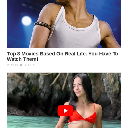
WN
BOGOR
WN
DEPOK
WN
TAPANULI
UTARA
WN
SAMOSIR
WN
PADANG
LAWAS