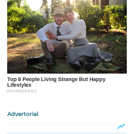
WAHANA
LISTRIK
WAHANA
TRAVEL
WAHANA
TV
WAHANANEWS
ID
WAHANANEWS
CO ID
Advertorial
WAHANANEWS
NET