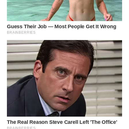
WN
SUMEDANG
WN
CIANJUR
WN
KEPULAUAN
SERIBU
WN
TANGERANG
WN
BINJAI
WN
CIREBON