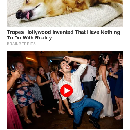
WN
NATUNA
WN
BINTAN
WN
MANDALIKA
WN
LIKUPANG
WN
LABUANBAJO
WN
BORNEO