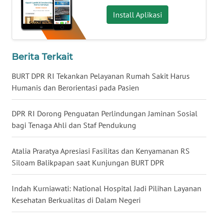
Install Aplikasi
WN
BABEL
WN
Berita Terkait
SUMBAR
BURT DPR RI Tekankan Pelayanan Rumah Sakit Harus
WN
Humanis dan Berorientasi pada Pasien
SUMSEL
DPR RI Dorong Penguatan Perlindungan Jaminan Sosial
WN
bagi Tenaga Ahli dan Staf Pendukung
BENGKULU
Atalia Praratya Apresiasi Fasilitas dan Kenyamanan RS
WN
Siloam Balikpapan saat Kunjungan BURT DPR
LAMPUNG
Indah Kurniawati: National Hospital Jadi Pilihan Layanan
WN
Kesehatan Berkualitas di Dalam Negeri
JATENG