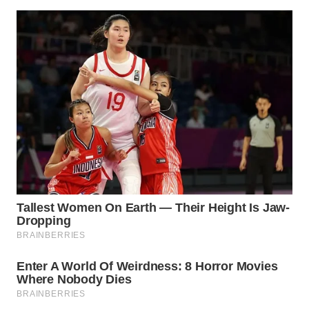
WN
TAPANULI
SELATAN
WN
TANJUNG
LESUNG
WN
KARO
WN
SIMALUNGUN
WN
LABUHANBATU
WN