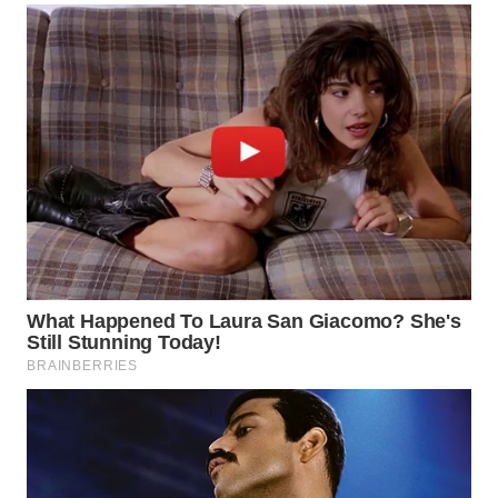
TAPANULI
TENGAH
WN DELI
SERDANG
WN
TEBING
TINGGI
WN
PAKPAK
WN
KARAWANG
WN
BEKASI