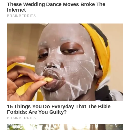
Wahana
Media
Group
WAHANA
NEWS
WAHANA
TANI
WAHANA
ADVOKAT
WAHANA
INFRASTRUKTUR
WAHANA
KONSUMEN