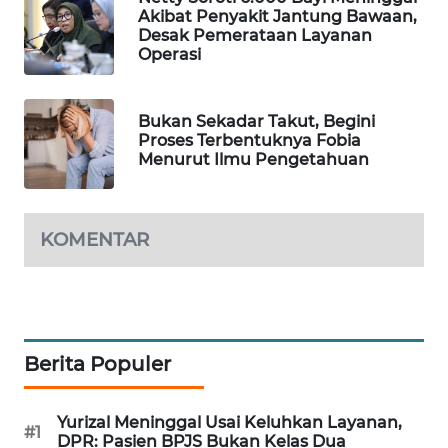
Akibat Penyakit Jantung Bawaan,
MAWAKA
Desak Pemerataan Layanan
Operasi
ID
MARTABAT
Bukan Sekadar Takut, Begini
NET
Proses Terbentuknya Fobia
Menurut Ilmu Pengetahuan
PLN
WATCH
KOMENTAR
MKLI
LPKKI
Berita Populer
LKKI
KOPEKLIN
Yurizal Meninggal Usai Keluhkan Layanan,
#1
DPR: Pasien BPJS Bukan Kelas Dua