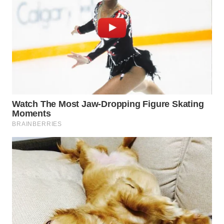
WN
PRIANGAN
TIMUR
WN
SEMARANG
WN
SOLO
WN
BOROBUDUR
WN
MADURA
WN
SURABAYA