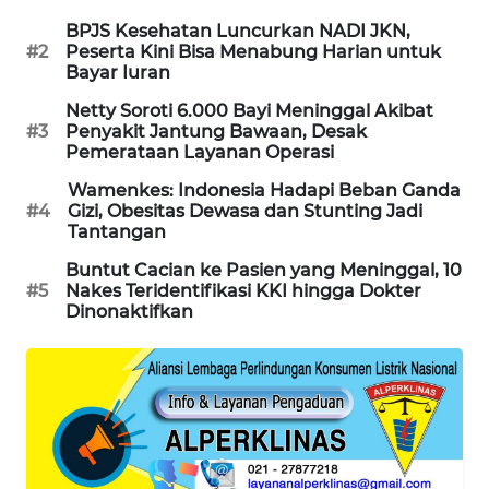
PORTAL
BPJS Kesehatan Luncurkan NADI JKN,
KONSUMEN
#2
Peserta Kini Bisa Menabung Harian untuk
Bayar Iuran
FORWAMKI
Netty Soroti 6.000 Bayi Meninggal Akibat
#3
Penyakit Jantung Bawaan, Desak
Pemerataan Layanan Operasi
ALPERKLINAS
Wamenkes: Indonesia Hadapi Beban Ganda
#4
Gizi, Obesitas Dewasa dan Stunting Jadi
FORJASIDA
Tantangan
Buntut Cacian ke Pasien yang Meninggal, 10
TAMBANG
#5
Nakes Teridentifikasi KKI hingga Dokter
NEWS
Dinonaktifkan
SITUNGIR
NEWS
SIDIKALANG
NEWS