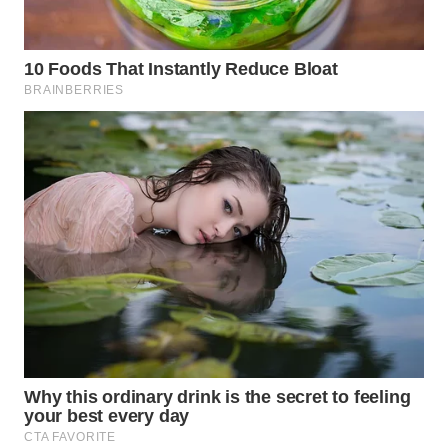
WN
MALUKU
WN
MALUT
WN
DAIRI
WN
DANAU
TOBA
WN
NIAS
WN
LANGKAT