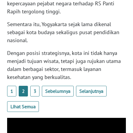
kepercayaan pejabat negara terhadap RS Panti
WN
Rapih tergolong tinggi.
BANTEN
Sementara itu, Yogyakarta sejak lama dikenal
WN
sebagai kota budaya sekaligus pusat pendidikan
NTT
nasional.
WN
Dengan posisi strategisnya, kota ini tidak hanya
KEPRI
menjadi tujuan wisata, tetapi juga rujukan utama
dalam berbagai sektor, termasuk layanan
WN
kesehatan yang berkualitas.
PAPUA
1
2
3
Sebelumnya
Selanjutnya
WN
PAPUA
BARAT
Lihat Semua
WN
RIAU