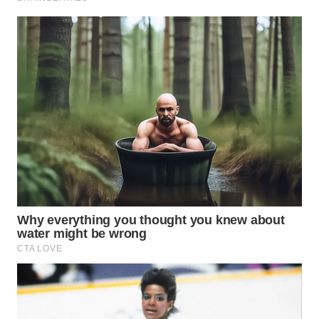
WN
INDRAMAYU
WN
KUNINGAN
WN
MAJALENGKA
WN
SUBANG
WN
SUKABUMI
WN
PURWAKARTA