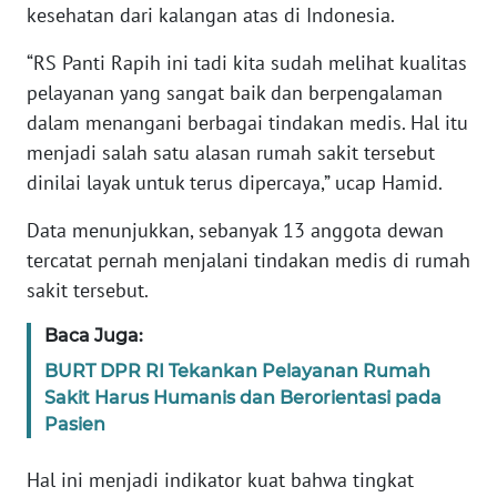
kesehatan dari kalangan atas di Indonesia.
KARIR
“RS Panti Rapih ini tadi kita sudah melihat kualitas
pelayanan yang sangat baik dan berpengalaman
DISCLAIMER
dalam menangani berbagai tindakan medis. Hal itu
menjadi salah satu alasan rumah sakit tersebut
Wahana
dinilai layak untuk terus dipercaya,” ucap Hamid.
News
Regional
Data menunjukkan, sebanyak 13 anggota dewan
tercatat pernah menjalani tindakan medis di rumah
WN
sakit tersebut.
SUMUT
Baca Juga:
WN
BURT DPR RI Tekankan Pelayanan Rumah
JAKARTA
Sakit Harus Humanis dan Berorientasi pada
Pasien
WN
JABAR
Hal ini menjadi indikator kuat bahwa tingkat