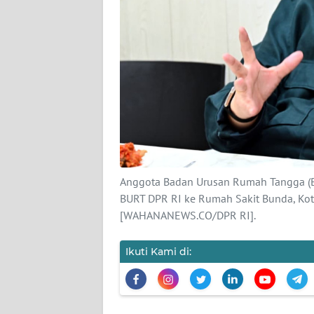
KARIR
DISCLAIMER
Wahana
News
Regional
WN
SUMUT
Anggota Badan Urusan Rumah Tangga (BU
WN
BURT DPR RI ke Rumah Sakit Bunda, Kota
JAKARTA
[WAHANANEWS.CO/DPR RI].
WN
Ikuti Kami di:
JABAR
WN
BANTEN