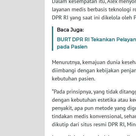
Dalam kesempatan itu, Alex menyo
SERAMBI
layanan medis berbasis teknologi 
DPR RI yang saat ini dikelola oleh 
WN
JAMBI
Baca Juga:
BURT DPR RI Tekankan Pelayan
WN
pada Pasien
SULTRA
Menurutnya, kemajuan dunia keseh
WN
diimbangi dengan kebijakan penjam
NTB
kebutuhan pasien.
WN
“Pada prinsipnya, yang tidak ditan
SULTENG
dengan kebutuhan estetika atau k
penyakit, apa pun metode yang dig
WN
tindakan medis konvensional, sehar
SULBAR
dikutip dari situs resmi DPR RI, Mi
WN