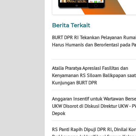
KALTARA
WN
KALSEL
Berita Terkait
BURT DPR RI Tekankan Pelayanan Rumah
WN
Harus Humanis dan Berorientasi pada Pa
KALTIM
WN
Atalia Praratya Apresiasi Fasilitas dan
SULSEL
Kenyamanan RS Siloam Balikpapan saat
Kunjungan BURT DPR
WN
GORONTALO
Anggaran Insentif untuk Wartawan Berser
UKW Disorot di Diskusi Direktur UKW - P
WN
Depok
SULUT
RS Panti Rapih Dipuji DPR RI, Dinilai Ko
WN
MALUKU