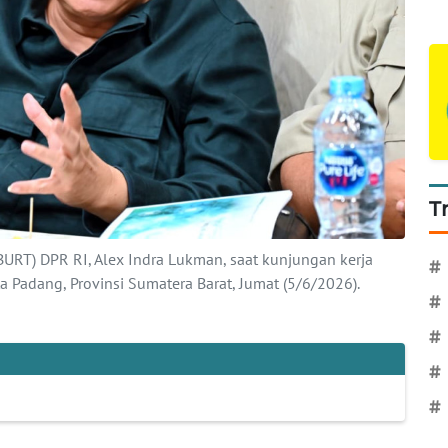
T
RT) DPR RI, Alex Indra Lukman, saat kunjungan kerja
#
 Padang, Provinsi Sumatera Barat, Jumat (5/6/2026).
#
#
#
#