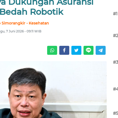
nya Dukungan Asuransi
Bedah Robotik
#1
o Simorangkir - Kesehatan
gu, 7 Juni 2026 - 09:11 WIB
#
#
#
#