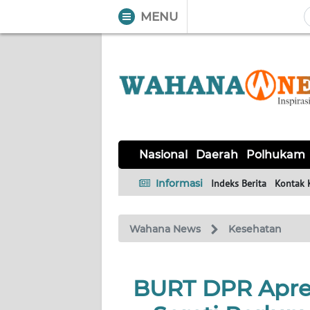
MENU
WAHANA
Tutup
TV
NASIONAL
DAERAH
POLHUKAM
KRIMINAL
EKUIN
SAINS-
KESEHATAN
INTERNASIONAL
Nasional
Daerah
Polhukam
TEKNO
Informasi
Indeks Berita
Kontak 
SERBA-
PENDIDIKAN
OLAHRAGA
OPINI
SERBI
Wahana News
Kesehatan
EDITORIAL
BURT DPR Apres
Informasi