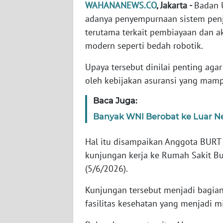
WAHANANEWS.CO
, Jakarta -
Badan 
adanya penyempurnaan sistem penj
WN
terutama terkait pembiayaan dan a
NTT
modern seperti bedah robotik.
WN
Upaya tersebut dinilai penting aga
KEPRI
oleh kebijakan asuransi yang mam
WN
Baca Juga:
PAPUA
Banyak WNI Berobat ke Luar N
WN
Hal itu disampaikan Anggota BURT
PAPUA
kunjungan kerja ke Rumah Sakit Bu
BARAT
(5/6/2026).
WN
Kunjungan tersebut menjadi bagia
RIAU
fasilitas kesehatan yang menjadi m
WN