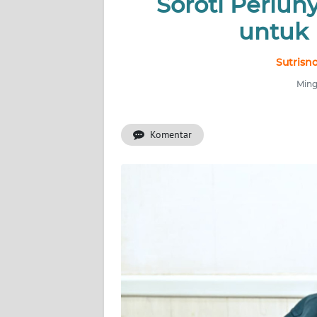
Soroti Perlu
INDEKS
BERITA
untuk 
KONTAK
Sutrisn
KAMI
Ming
INFO
IKLAN
Komentar
TENTANG
KAMI
PEDOMAN
MEDIA
SIBER
REDAKSI