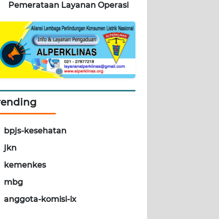
Pemerataan Layanan Operasi
rending
bpjs-kesehatan
jkn
kemenkes
mbg
anggota-komisi-ix