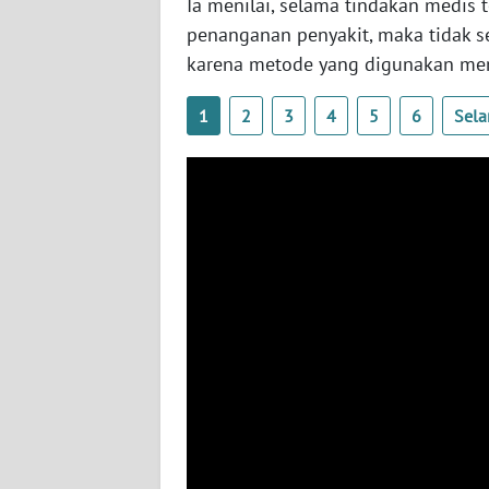
Ia menilai, selama tindakan medis
BABEL
penanganan penyakit, maka tidak s
karena metode yang digunakan mem
WN
SUMBAR
1
2
3
4
5
6
Sela
WN
SUMSEL
WN
BENGKULU
WN
LAMPUNG
WN
JATENG
WN