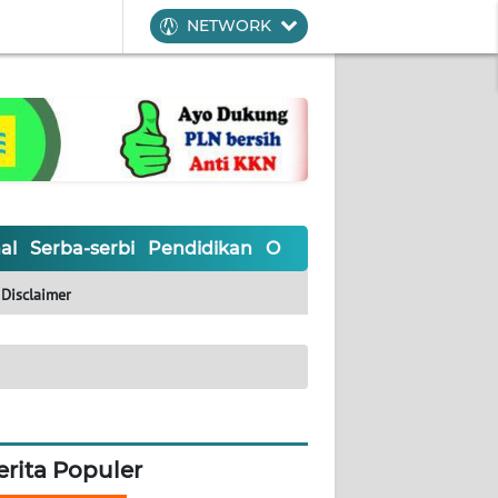
NETWORK
al
Serba-serbi
Pendidikan
Olahraga
Opini
Editoria
Disclaimer
erita Populer