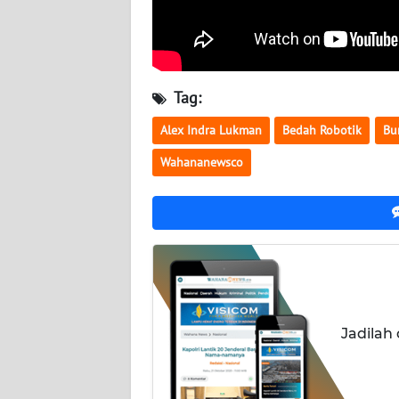
NUSANTARA
WN
JOGJA
Tag:
WN
Alex Indra Lukman
Bedah Robotik
Bu
JATIM
Wahananewsco
WN
BALI
WN
KALBAR
WN
Jadilah
KALTENG
WN