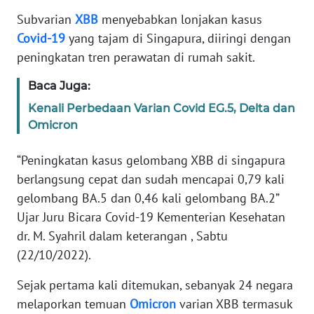
Informasi
Subvarian
XBB
menyebabkan lonjakan kasus
INDEKS
Covid-19
yang tajam di Singapura, diiringi dengan
BERITA
peningkatan tren perawatan di rumah sakit.
Baca Juga:
KONTAK
KAMI
Kenali Perbedaan Varian Covid EG.5, Delta dan
Omicron
INFO
IKLAN
“Peningkatan kasus gelombang XBB di singapura
berlangsung cepat dan sudah mencapai 0,79 kali
TENTANG
gelombang BA.5 dan 0,46 kali gelombang BA.2”
KAMI
Ujar Juru Bicara Covid-19 Kementerian Kesehatan
dr. M. Syahril dalam keterangan , Sabtu
PEDOMAN
(22/10/2022).
MEDIA
SIBER
Sejak pertama kali ditemukan, sebanyak 24 negara
melaporkan temuan
Omicron
varian XBB termasuk
REDAKSI