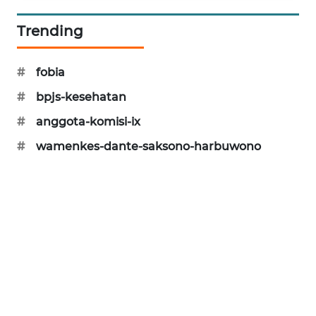
PORTAL
KONSUMEN
Trending
FORWAMKI
#
fobia
#
bpjs-kesehatan
ALPERKLINAS
#
anggota-komisi-ix
FORJASIDA
#
wamenkes-dante-saksono-harbuwono
TAMBANG
NEWS
SITUNGIR
NEWS
SIDIKALANG
NEWS