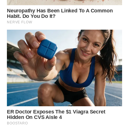
WN
TAPANULI
SELATAN
WN
TANJUNG
LESUNG
WN
KARO
WN
SIMALUNGUN
WN
LABUHANBATU
WN