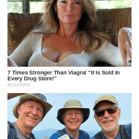
WN
KALTARA
WN
KALSEL
WN
KALTIM
WN
SULSEL
WN
GORONTALO
WN
SULUT