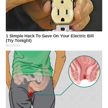
WN
INDRAMAYU
WN
KUNINGAN
WN
MAJALENGKA
WN
SUBANG
WN
SUKABUMI
WN
PURWAKARTA