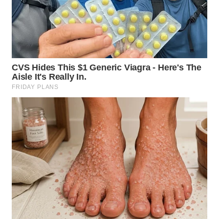
WN
MALUKU
WN
MALUT
WN
DAIRI
WN
DANAU
TOBA
WN
NIAS
WN
LANGKAT