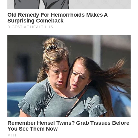
WN
PRIANGAN
TIMUR
WN
SEMARANG
WN
SOLO
WN
BOROBUDUR
WN
MADURA
WN
SURABAYA