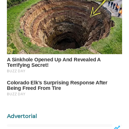
Wahana
Media
Group
WAHANA
NEWS
WAHANA
TANI
WAHANA
ADVOKAT
WAHANA
INFRASTRUKTUR
Advertorial
WAHANA
KONSUMEN