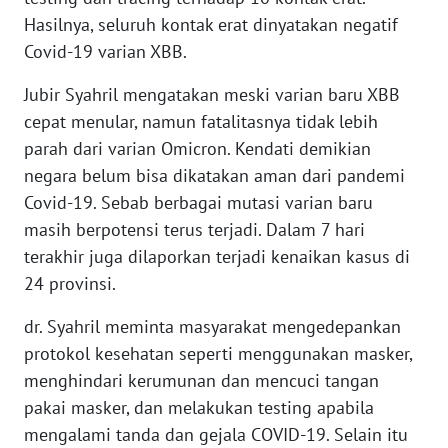
WN
Hasilnya, seluruh kontak erat dinyatakan negatif
BANTEN
Covid-19 varian XBB.
WN
Jubir Syahril mengatakan meski varian baru XBB
NTT
cepat menular, namun fatalitasnya tidak lebih
parah dari varian Omicron. Kendati demikian
WN
negara belum bisa dikatakan aman dari pandemi
KEPRI
Covid-19. Sebab berbagai mutasi varian baru
masih berpotensi terus terjadi. Dalam 7 hari
WN
terakhir juga dilaporkan terjadi kenaikan kasus di
PAPUA
24 provinsi.
WN
dr. Syahril meminta masyarakat mengedepankan
PAPUA
protokol kesehatan seperti menggunakan masker,
BARAT
menghindari kerumunan dan mencuci tangan
pakai masker, dan melakukan testing apabila
WN
RIAU
mengalami tanda dan gejala COVID-19. Selain itu