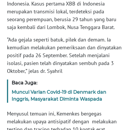
Indonesia. Kasus pertama XBB di Indonesia
merupakan transmisi lokal, terdeteksi pada
KARIR
seorang perempuan, berusia 29 tahun yang baru
saja kembali dari Lombok, Nusa Tenggara Barat.
DISCLAIMER
“Ada gejala seperti batuk, pilek dan demam. Ia
Wahana
kemudian melakukan pemeriksaan dan dinyatakan
News
positif pada 26 September. Setelah menjalani
Regional
isolasi, pasien telah dinyatakan sembuh pada 3
WN
Oktober,” jelas dr. Syahril
SUMUT
Baca Juga:
WN
Muncul Varian Covid-19 di Denmark dan
JAKARTA
Inggris, Masyarakat Diminta Waspada
Menyusul temuan ini, Kemenkes bergegas
WN
JABAR
melakukan upaya antisipatif dengan melakukan
testing dan tracing terhadap 10 kontak erat.