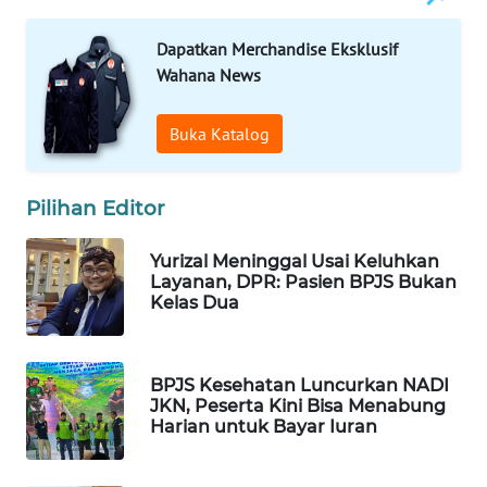
WAHANA
Dapatkan Merchandise Eksklusif
LISTRIK
Wahana News
WAHANA
Buka Katalog
TRAVEL
WAHANA
Pilihan Editor
TV
Yurizal Meninggal Usai Keluhkan
WAHANANEWS
Layanan, DPR: Pasien BPJS Bukan
ID
Kelas Dua
WAHANANEWS
CO ID
BPJS Kesehatan Luncurkan NADI
JKN, Peserta Kini Bisa Menabung
Harian untuk Bayar Iuran
WAHANANEWS
NET