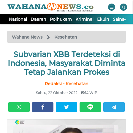
Nasional
Daerah
Polhukam
Kriminal
Ekuin
Sains-Te
WAHANA
Tutup
TV
Wahana News
Kesehatan
NASIONAL
Subvarian XBB Terdeteksi di
Indonesia, Masyarakat Diminta
DAERAH
Tetap Jalankan Prokes
Redaksi - Kesehatan
POLHUKAM
Sabtu, 22 Oktober 2022 - 15:14 WIB
KRIMINAL
EKUIN