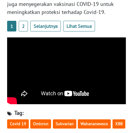
juga menyegerakan vaksinasi COVID-19 untuk
WN
meningkatkan proteksi terhadap Covid-19.
SERAMBI
1
2
Selanjutnya
Lihat Semua
WN
JAMBI
WN
SULTRA
WN
NTB
WN
SULTENG
Tag:
WN
Covid 19
Omicron
Subvarian
Wahananewsco
XBB
SULBAR