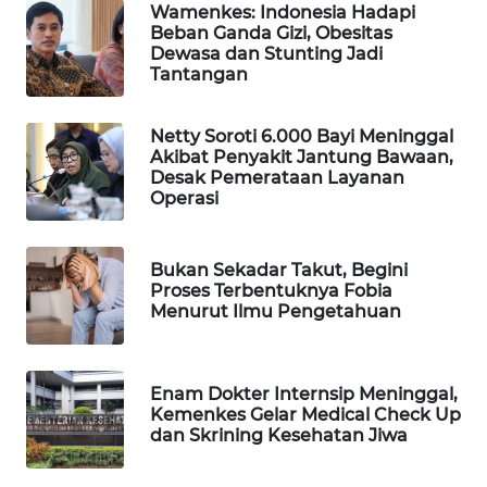
Wamenkes: Indonesia Hadapi
WAHANA
Beban Ganda Gizi, Obesitas
SPORT
Dewasa dan Stunting Jadi
Tantangan
WAHANA
UMKM
Netty Soroti 6.000 Bayi Meninggal
Akibat Penyakit Jantung Bawaan,
Desak Pemerataan Layanan
WAHANA
Operasi
SELEB
WAHANA
Bukan Sekadar Takut, Begini
Proses Terbentuknya Fobia
PERSONA
Menurut Ilmu Pengetahuan
WAHANA
OTOMOTIF
Enam Dokter Internsip Meninggal,
Kemenkes Gelar Medical Check Up
WAHANA
dan Skrining Kesehatan Jiwa
HEALTH