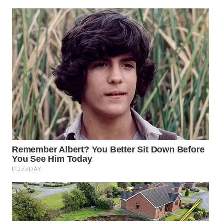
WN
NATUNA
WN
BINTAN
WN
MANDALIKA
WN
LIKUPANG
WN
LABUANBAJO
WN
BORNEO