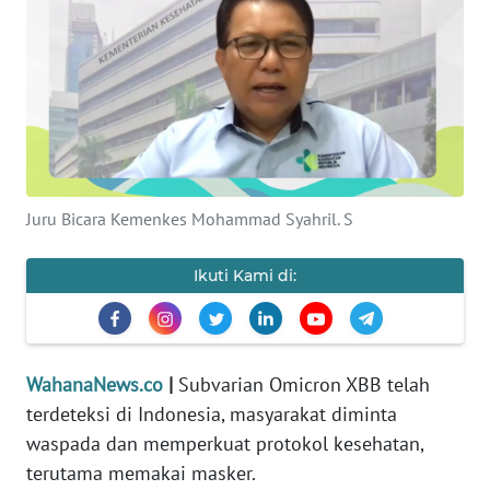
SAINS-TEKNO
KESEHATAN
INTERNASIONAL
SERBA-SERBI
Juru Bicara Kemenkes Mohammad Syahril. S
PENDIDIKAN
Ikuti Kami di:
OLAHRAGA
OPINI
WahanaNews.co
|
Subvarian Omicron XBB telah
terdeteksi di Indonesia, masyarakat diminta
EDITORIAL
waspada dan memperkuat protokol kesehatan,
terutama memakai masker.