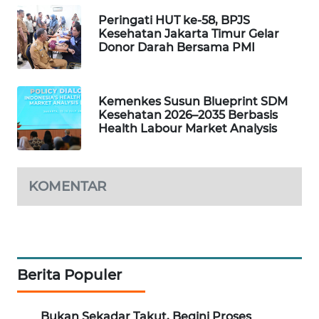
WAHANA
Peringati HUT ke-58, BPJS
DESA
Kesehatan Jakarta Timur Gelar
WISATA
Donor Darah Bersama PMI
LAPAK
WAHANA
Kemenkes Susun Blueprint SDM
Kesehatan 2026–2035 Berbasis
Health Labour Market Analysis
Wahana
Network
KOMENTAR
KONSUMEN
LISTRIK
MASYARAKAT
KELISTRIKAN
Berita Populer
WALINKI
ID
Bukan Sekadar Takut, Begini Proses