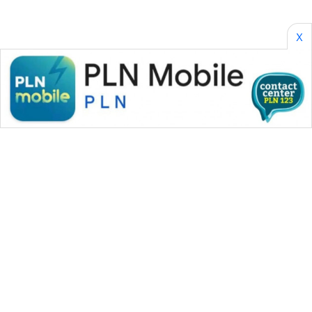
X
WAHANA MEDIA GROUP
|
|
|
WAHANA NEWS co
WAHANA TANI
WAHANA ADVOKAT