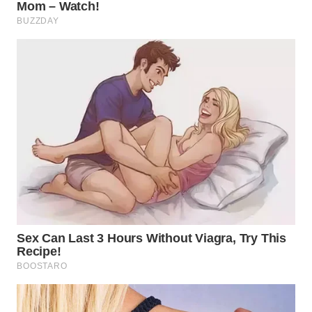
WN
BOGOR
WN
DEPOK
WN
TAPANULI
UTARA
WN
SAMOSIR
WN
PADANG
LAWAS