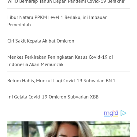
WHO Berharap Tahun Depan Pandemi Covid-19 Berakhir
WN
NUSANTARA
Libur Nataru PPKM Level 1 Berlaku, ini Imbauan
Pemerintah
WN
JOGJA
Ciri Sakit Kepala Akibat Omicron
WN
Menkes Perkirakan Peningkatan Kasus Covid-19 di
JATIM
Indonesia Akan Memuncak
WN
Belum Habis, Muncul Lagi Covid-19 Subvarian BN.1
BALI
Ini Gejala Covid-19 Omicron Subvarian XBB
WN
KALBAR
WN
KALTENG