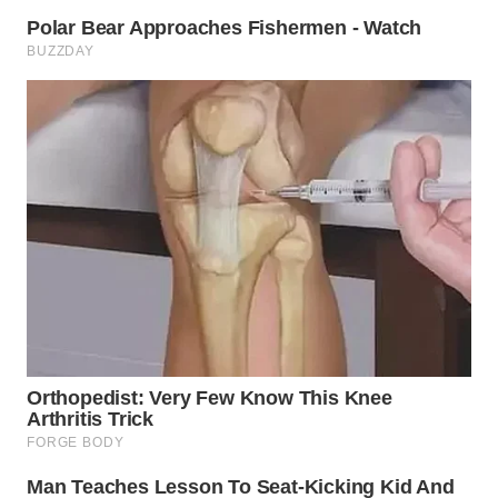
TAPANULI
TENGAH
WN DELI
SERDANG
WN
TEBING
TINGGI
WN
PAKPAK
WN
KARAWANG
WN
BEKASI