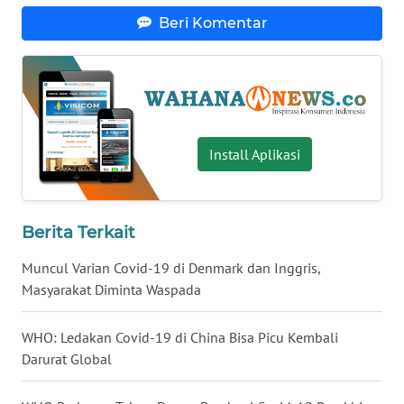
Beri Komentar
WN
BABEL
WN
SUMBAR
Install Aplikasi
WN
SUMSEL
WN
Berita Terkait
BENGKULU
Muncul Varian Covid-19 di Denmark dan Inggris,
Masyarakat Diminta Waspada
WN
LAMPUNG
WHO: Ledakan Covid-19 di China Bisa Picu Kembali
Darurat Global
WN
JATENG