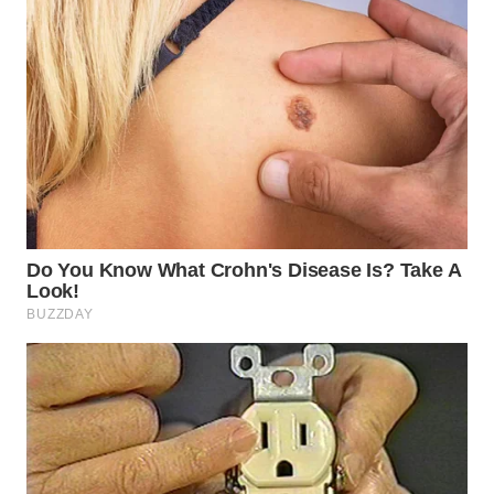
WN
SUMEDANG
WN
CIANJUR
WN
KEPULAUAN
SERIBU
WN
TANGERANG
WN
BINJAI
WN
CIREBON