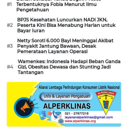
#1
Terbentuknya Fobia Menurut Ilmu
Pengetahuan
MAWAKA
ID
BPJS Kesehatan Luncurkan NADI JKN,
#2
Peserta Kini Bisa Menabung Harian untuk
Bayar Iuran
MARTABAT
NET
Netty Soroti 6.000 Bayi Meninggal Akibat
#3
Penyakit Jantung Bawaan, Desak
Pemerataan Layanan Operasi
PLN
WATCH
Wamenkes: Indonesia Hadapi Beban Ganda
#4
Gizi, Obesitas Dewasa dan Stunting Jadi
Tantangan
MKLI
LPKKI
LKKI
KOPEKLIN