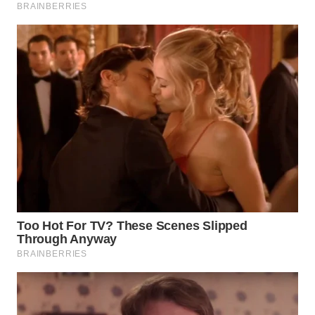
WN
MALUKU
WN
MALUT
WN
DAIRI
WN
DANAU
TOBA
WN
NIAS
WN
LANGKAT