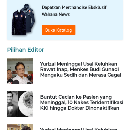
Dapatkan Merchandise Eksklusif
WAHANA
Wahana News
LISTRIK
Buka Katalog
WAHANA
TRAVEL
Pilihan Editor
WAHANA
TV
Yurizal Meninggal Usai Keluhkan
Rawat Inap, Menkes Budi Gunadi
WAHANANEWS
Mengaku Sedih dan Merasa Gagal
ID
WAHANANEWS
Buntut Cacian ke Pasien yang
CO ID
Meninggal, 10 Nakes Teridentifikasi
KKI hingga Dokter Dinonaktifkan
WAHANANEWS
NET