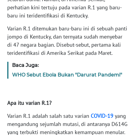
Informasi
perhatian kini tertuju pada varian R.1 yang baru-
baru ini teridentifikasi di Kentucky.
INDEKS
BERITA
Varian R.1 ditemukan baru-baru ini di sebuah panti
jompo di Kentucky, dan ternyata sudah menyebar
KONTAK
KAMI
di 47 negara bagian. Disebut-sebut, pertama kali
teridentifikasi di Amerika Serikat pada Maret.
INFO
Baca Juga:
IKLAN
WHO Sebut Ebola Bukan "Darurat Pandemi"
TENTANG
KAMI
Apa itu varian R.1?
PEDOMAN
MEDIA
Varian R.1 adalah salah satu varian
COVID-19
yang
SIBER
mengandung sejumlah mutasi, di antaranya D614G
yang terbukti meningkatkan kemampuan menular.
REDAKSI