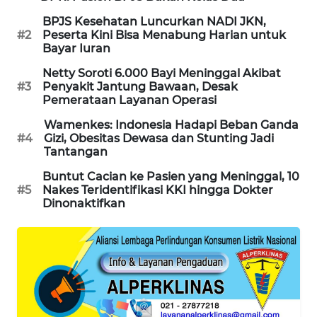
BPJS Kesehatan Luncurkan NADI JKN,
MAWAKA
#2
Peserta Kini Bisa Menabung Harian untuk
ID
Bayar Iuran
Netty Soroti 6.000 Bayi Meninggal Akibat
MARTABAT
#3
Penyakit Jantung Bawaan, Desak
NET
Pemerataan Layanan Operasi
Wamenkes: Indonesia Hadapi Beban Ganda
PLN
#4
Gizi, Obesitas Dewasa dan Stunting Jadi
WATCH
Tantangan
Buntut Cacian ke Pasien yang Meninggal, 10
MKLI
#5
Nakes Teridentifikasi KKI hingga Dokter
Dinonaktifkan
LPKKI
LKKI
KOPEKLIN