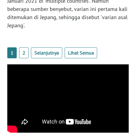
Januari 2021 di 'multiple countries'. Namun
WN
beberapa sumber benyebut, varian ini pertama kali
BANTEN
ditemukan di Jepang, sehingga disebut 'varian asal
Jepang'.
WN
NTT
WN
1
2
Selanjutnya
Lihat Semua
KEPRI
WN
PAPUA
WN
PAPUA
BARAT
WN
RIAU