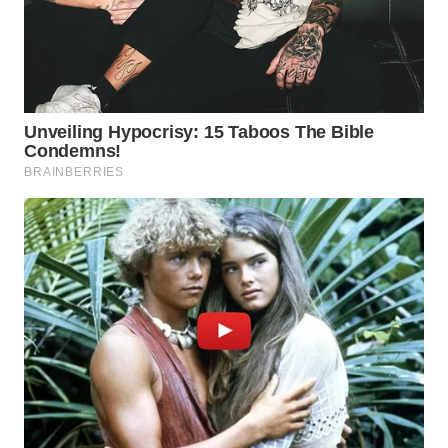
WN
PRIANGAN
TIMUR
WN
SEMARANG
WN
SOLO
WN
BOROBUDUR
WN
MADURA
WN
SURABAYA