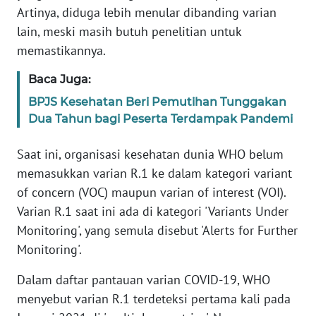
Artinya, diduga lebih menular dibanding varian
lain, meski masih butuh penelitian untuk
KARIR
memastikannya.
DISCLAIMER
Baca Juga:
BPJS Kesehatan Beri Pemutihan Tunggakan
Wahana
Dua Tahun bagi Peserta Terdampak Pandemi
News
Regional
Saat ini, organisasi kesehatan dunia WHO belum
WN
memasukkan varian R.1 ke dalam kategori variant
SUMUT
of concern (VOC) maupun varian of interest (VOI).
Varian R.1 saat ini ada di kategori 'Variants Under
WN
Monitoring', yang semula disebut 'Alerts for Further
JAKARTA
Monitoring'.
WN
Dalam daftar pantauan varian COVID-19, WHO
JABAR
menyebut varian R.1 terdeteksi pertama kali pada