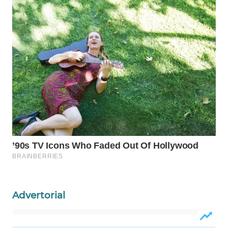
Wahana
Media
Group
WAHANA
NEWS
WAHANA
TANI
WAHANA
ADVOKAT
WAHANA
INFRASTRUKTUR
Advertorial
WAHANA
KONSUMEN