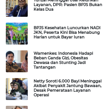
Yurizal Meninggal Usai Keluhkan
Layanan, DPR: Pasien BPJS Bukan
WAHANA
Kelas Dua
SPORT
WAHANA
BPJS Kesehatan Luncurkan NADI
UMKM
JKN, Peserta Kini Bisa Menabung
Harian untuk Bayar Iuran
WAHANA
SELEB
Wamenkes: Indonesia Hadapi
Beban Ganda Gizi, Obesitas
WAHANA
Dewasa dan Stunting Jadi
PERSONA
Tantangan
WAHANA
Netty Soroti 6.000 Bayi Meninggal
OTOMOTIF
Akibat Penyakit Jantung Bawaan,
Desak Pemerataan Layanan
Operasi
WAHANA
HEALTH