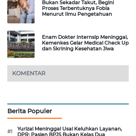
Bukan Sekadar Takut, Begini
WAHANA
Proses Terbentuknya Fobia
DESA
Menurut Ilmu Pengetahuan
WISATA
LAPAK
Enam Dokter Internsip Meninggal,
WAHANA
Kemenkes Gelar Medical Check Up
dan Skrining Kesehatan Jiwa
Wahana
Network
KOMENTAR
KONSUMEN
LISTRIK
MASYARAKAT
KELISTRIKAN
Berita Populer
WALINKI
Yurizal Meninggal Usai Keluhkan Layanan,
ID
#1
DPR: Pasien BPJS Bukan Kelas Dua