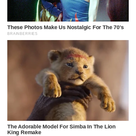
WN
KALTARA
WN
KALSEL
WN
KALTIM
WN
SULSEL
WN
GORONTALO
WN
SULUT