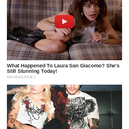
WN
INDRAMAYU
WN
KUNINGAN
WN
MAJALENGKA
WN
SUBANG
WN
SUKABUMI
WN
PURWAKARTA