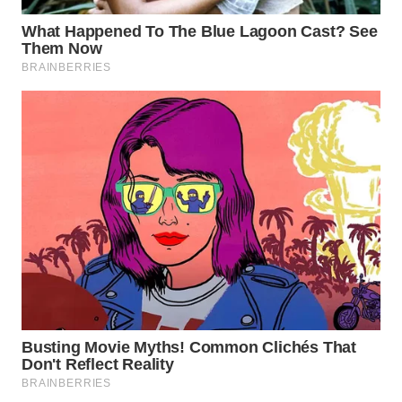
WN
NATUNA
WN
BINTAN
WN
MANDALIKA
WN
LIKUPANG
WN
LABUANBAJO
WN
BORNEO