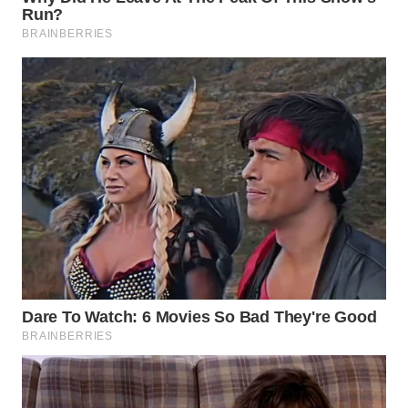
WN
SUMEDANG
WN
CIANJUR
WN
KEPULAUAN
SERIBU
WN
TANGERANG
WN
BINJAI
WN
CIREBON