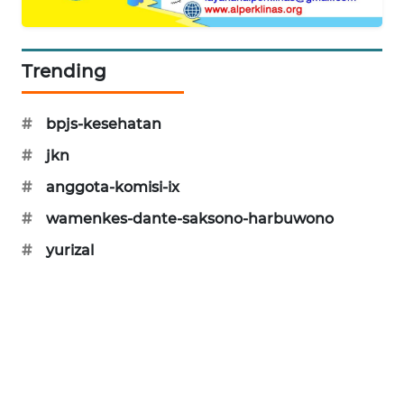
PORTAL
KONSUMEN
Trending
FORWAMKI
#
bpjs-kesehatan
ALPERKLINAS
#
jkn
FORJASIDA
#
anggota-komisi-ix
#
wamenkes-dante-saksono-harbuwono
TAMBANG
NEWS
#
yurizal
SITUNGIR
NEWS
SIDIKALANG
NEWS