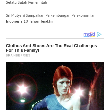
Selalu Salah Pemerintah
WN
NUSANTARA
Sri Mulyani Sampaikan Perkembangan Perekonomian
Indonesia 10 Tahun Terakhir
WN
JOGJA
WN
JATIM
WN
BALI
WN
KALBAR
WN
KALTENG