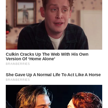
WN
TAPANULI
SELATAN
WN
TANJUNG
LESUNG
WN
KARO
WN
SIMALUNGUN
WN
LABUHANBATU
WN