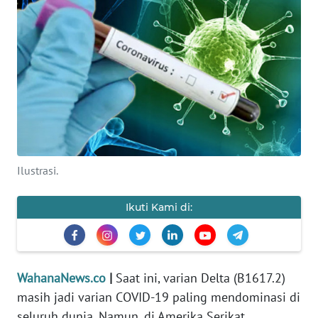
SAINS-TEKNO
KESEHATAN
INTERNASIONAL
SERBA-SERBI
PENDIDIKAN
Ilustrasi.
OLAHRAGA
Ikuti Kami di:
OPINI
WahanaNews.co
|
Saat ini, varian Delta (B1617.2)
EDITORIAL
masih jadi varian COVID-19 paling mendominasi di
seluruh dunia. Namun, di Amerika Serikat,