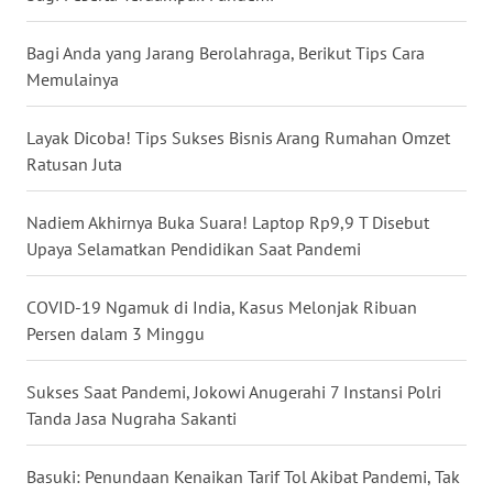
WN
Bagi Anda yang Jarang Berolahraga, Berikut Tips Cara
BABEL
Memulainya
WN
SUMBAR
Layak Dicoba! Tips Sukses Bisnis Arang Rumahan Omzet
Ratusan Juta
WN
SUMSEL
Nadiem Akhirnya Buka Suara! Laptop Rp9,9 T Disebut
Upaya Selamatkan Pendidikan Saat Pandemi
WN
BENGKULU
COVID-19 Ngamuk di India, Kasus Melonjak Ribuan
Persen dalam 3 Minggu
WN
LAMPUNG
Sukses Saat Pandemi, Jokowi Anugerahi 7 Instansi Polri
Tanda Jasa Nugraha Sakanti
WN
JATENG
Basuki: Penundaan Kenaikan Tarif Tol Akibat Pandemi, Tak