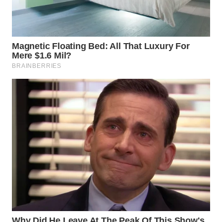
WN
BOGOR
WN
DEPOK
WN
TAPANULI
UTARA
WN
SAMOSIR
WN
PADANG
LAWAS