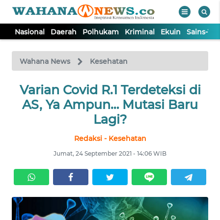
Nasional
Daerah
Polhukam
Kriminal
Ekuin
Sains-Te
WAHANA
Tutup
TV
Wahana News
Kesehatan
NASIONAL
Varian Covid R.1 Terdeteksi di
AS, Ya Ampun… Mutasi Baru
DAERAH
Lagi?
Redaksi - Kesehatan
POLHUKAM
Jumat, 24 September 2021 - 14:06 WIB
KRIMINAL
EKUIN