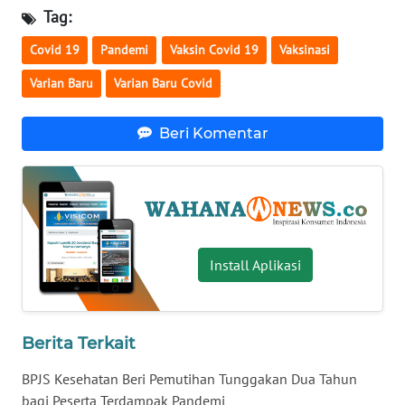
Tag:
WN
SERAMBI
Covid 19
Pandemi
Vaksin Covid 19
Vaksinasi
Varian Baru
Varian Baru Covid
WN
JAMBI
Beri Komentar
WN
SULTRA
WN
NTB
Install Aplikasi
WN
SULTENG
Berita Terkait
WN
BPJS Kesehatan Beri Pemutihan Tunggakan Dua Tahun
SULBAR
bagi Peserta Terdampak Pandemi