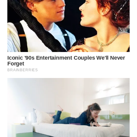
TAPANULI
TENGAH
WN DELI
SERDANG
WN
TEBING
TINGGI
WN
PAKPAK
WN
KARAWANG
WN
BEKASI