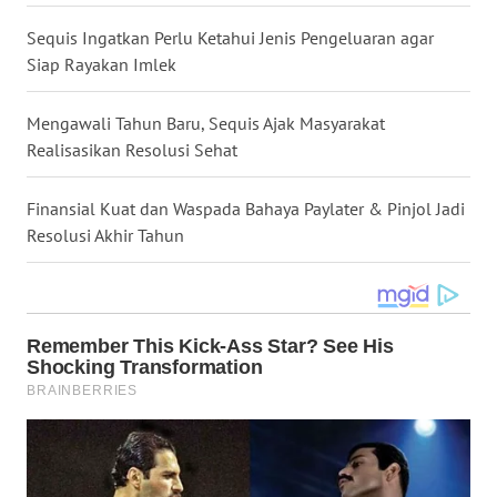
WN
Sequis Ingatkan Perlu Ketahui Jenis Pengeluaran agar
MALUKU
Siap Rayakan Imlek
WN
Mengawali Tahun Baru, Sequis Ajak Masyarakat
MALUT
Realisasikan Resolusi Sehat
WN
DAIRI
Finansial Kuat dan Waspada Bahaya Paylater & Pinjol Jadi
Resolusi Akhir Tahun
WN
DANAU
TOBA
WN
NIAS
WN
LANGKAT