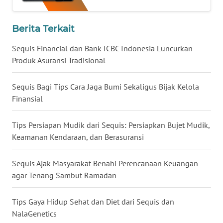
WN
KALTARA
Berita Terkait
WN
Sequis Financial dan Bank ICBC Indonesia Luncurkan
KALSEL
Produk Asuransi Tradisional
WN
Sequis Bagi Tips Cara Jaga Bumi Sekaligus Bijak Kelola
KALTIM
Finansial
WN
Tips Persiapan Mudik dari Sequis: Persiapkan Bujet Mudik,
SULSEL
Keamanan Kendaraan, dan Berasuransi
WN
Sequis Ajak Masyarakat Benahi Perencanaan Keuangan
GORONTALO
agar Tenang Sambut Ramadan
WN
Tips Gaya Hidup Sehat dan Diet dari Sequis dan
SULUT
NalaGenetics