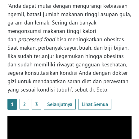
"Anda dapat mulai dengan mengurangi kebiasaan
WN
ngemil, batasi jumlah makanan tinggi asupan gula,
BABEL
garam dan lemak. Sering dan banyak
mengonsumsi makanan tinggi kalori
WN
SUMBAR
dan
processed food
bisa meningkatkan obesitas.
Saat makan, perbanyak sayur, buah, dan biji-bijian.
WN
Jika sudah terlanjur kegemukan hingga obesitas
SUMSEL
dan sudah memiliki riwayat gangguan kesehatan,
segera konsultasikan kondisi Anda dengan dokter
WN
gizi untuk mendapatkan saran diet dan perawatan
BENGKULU
yang sesuai kondisi tubuh", sebut dr. Seto.
WN
1
2
3
Selanjutnya
Lihat Semua
LAMPUNG
WN
JATENG