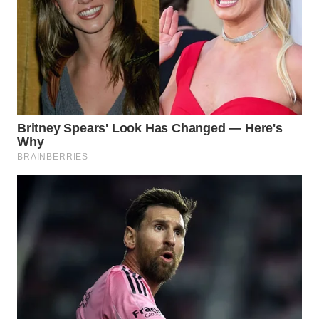
TAPANULI
TENGAH
WN DELI
SERDANG
WN
TEBING
TINGGI
WN
PAKPAK
WN
KARAWANG
WN
BEKASI