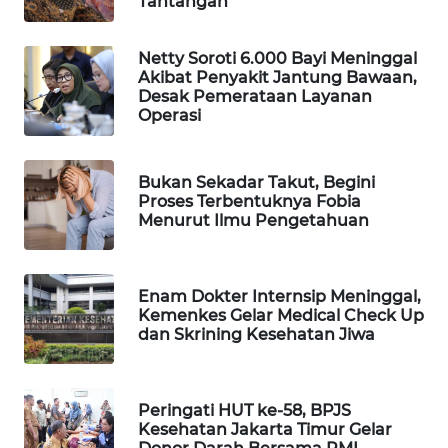
Tantangan
MAWAKA
ID
Netty Soroti 6.000 Bayi Meninggal
Akibat Penyakit Jantung Bawaan,
Desak Pemerataan Layanan
MARTABAT
Operasi
NET
Bukan Sekadar Takut, Begini
PLN
Proses Terbentuknya Fobia
WATCH
Menurut Ilmu Pengetahuan
MKLI
Enam Dokter Internsip Meninggal,
LPKKI
Kemenkes Gelar Medical Check Up
dan Skrining Kesehatan Jiwa
LKKI
Peringati HUT ke-58, BPJS
KOPEKLIN
Kesehatan Jakarta Timur Gelar