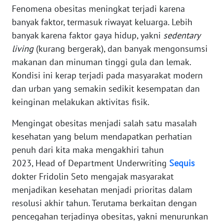
Fenomena obesitas meningkat terjadi karena
banyak faktor, termasuk riwayat keluarga. Lebih
KARIR
banyak karena faktor gaya hidup, yakni
sedentary
living
(kurang bergerak), dan banyak mengonsumsi
DISCLAIMER
makanan dan minuman tinggi gula dan lemak.
Kondisi ini kerap terjadi pada masyarakat modern
Wahana
News
dan urban yang semakin sedikit kesempatan dan
Regional
keinginan melakukan aktivitas fisik.
WN
Mengingat obesitas menjadi salah satu masalah
SUMUT
kesehatan yang belum mendapatkan perhatian
penuh dari kita maka mengakhiri tahun
WN
2023, Head of Department Underwriting
Sequis
JAKARTA
dokter Fridolin Seto mengajak masyarakat
menjadikan kesehatan menjadi prioritas dalam
WN
resolusi akhir tahun. Terutama berkaitan dengan
JABAR
pencegahan terjadinya obesitas, yakni menurunkan