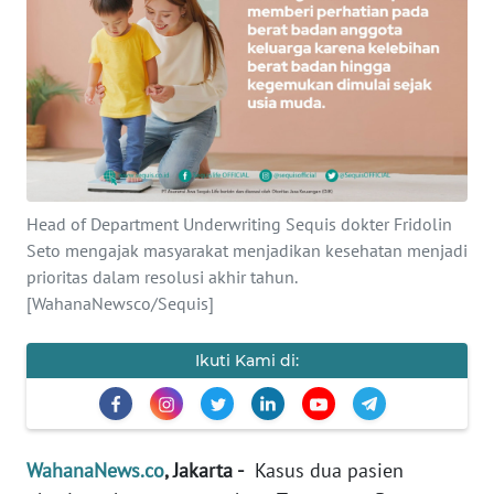
SAINS-TEKNO
KESEHATAN
INTERNASIONAL
SERBA-SERBI
Head of Department Underwriting Sequis dokter Fridolin
Seto mengajak masyarakat menjadikan kesehatan menjadi
PENDIDIKAN
prioritas dalam resolusi akhir tahun.
[WahanaNewsco/Sequis]
OLAHRAGA
Ikuti Kami di:
OPINI
EDITORIAL
WahanaNews.co
, Jakarta -
Kasus dua pasien