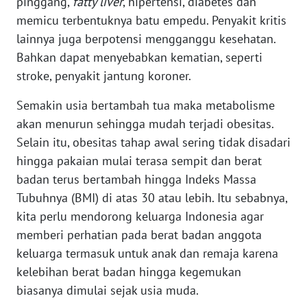
pinggang,
fatty liver
, hipertensi, diabetes dan
memicu terbentuknya batu empedu. Penyakit kritis
WN
SERAMBI
lainnya juga berpotensi mengganggu kesehatan.
Bahkan dapat menyebabkan kematian, seperti
WN
stroke, penyakit jantung koroner.
JAMBI
Semakin usia bertambah tua maka metabolisme
akan menurun sehingga mudah terjadi obesitas.
WN
SULTRA
Selain itu, obesitas tahap awal sering tidak disadari
hingga pakaian mulai terasa sempit dan berat
WN
badan terus bertambah hingga Indeks Massa
NTB
Tubuhnya (BMI) di atas 30 atau lebih. Itu sebabnya,
kita perlu mendorong keluarga Indonesia agar
WN
memberi perhatian pada berat badan anggota
SULTENG
keluarga termasuk untuk anak dan remaja karena
kelebihan berat badan hingga kegemukan
WN
biasanya dimulai sejak usia muda.
SULBAR