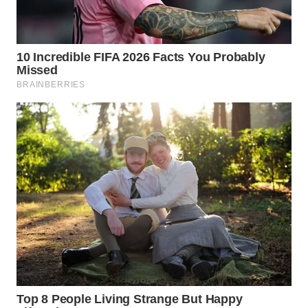
WN
BOGOR
WN
DEPOK
WN
TAPANULI
UTARA
WN
SAMOSIR
WN
PADANG
LAWAS