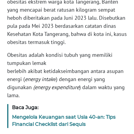
obesitas ekstrem warga kota Tangerang, Banten
Informasi
yang mencapai berat ratusan kilogram sempat
INDEKS
heboh diberitakan pada Juni 2023 lalu. Disebutkan
BERITA
pula pada Mei 2023 berdasarkan catatan dinas
Kesehatan Kota Tangerang, bahwa di kota ini, kasus
KONTAK
obesitas termasuk tinggi.
KAMI
Obesitas adalah kondisi tubuh yang memiliki
INFO
tumpukan lemak
IKLAN
berlebih akibat ketidakseimbangan antara asupan
energi (
energy intak
e) dengan energi yang
TENTANG
digunakan
(energy expenditure
) dalam waktu yang
KAMI
lama.
PEDOMAN
Baca Juga:
MEDIA
SIBER
Mengelola Keuangan saat Usia 40-an: Tips
Financial Checklist dari Sequis
REDAKSI