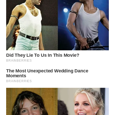
WN
TAPANULI
SELATAN
WN
TANJUNG
LESUNG
WN
KARO
WN
SIMALUNGUN
WN
LABUHANBATU
WN