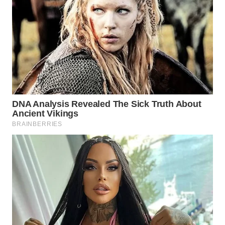
WN
PRIANGAN
TIMUR
WN
SEMARANG
WN
SOLO
WN
BOROBUDUR
WN
MADURA
WN
SURABAYA