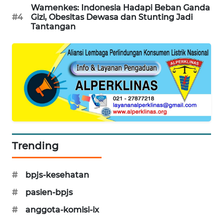
Wamenkes: Indonesia Hadapi Beban Ganda
SIBARAGAS
#4
Gizi, Obesitas Dewasa dan Stunting Jadi
NEWS
Tantangan
METRO
SIANTAR
NEWS
METRO
MEDAN
NEWS
Trending
METRO
JAKARTA
NEWS
#
bpjs-kesehatan
KRT
#
pasien-bpjs
NEWS
#
anggota-komisi-ix