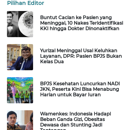
Pilihan Editor
WAHANA
DESA
Buntut Cacian ke Pasien yang
WISATA
Meninggal, 10 Nakes Teridentifikasi
KKI hingga Dokter Dinonaktifkan
LAPAK
WAHANA
Yurizal Meninggal Usai Keluhkan
Wahana
Layanan, DPR: Pasien BPJS Bukan
Network
Kelas Dua
KONSUMEN
LISTRIK
BPJS Kesehatan Luncurkan NADI
JKN, Peserta Kini Bisa Menabung
Harian untuk Bayar Iuran
MASYARAKAT
KELISTRIKAN
Wamenkes: Indonesia Hadapi
WALINKI
Beban Ganda Gizi, Obesitas
ID
Dewasa dan Stunting Jadi