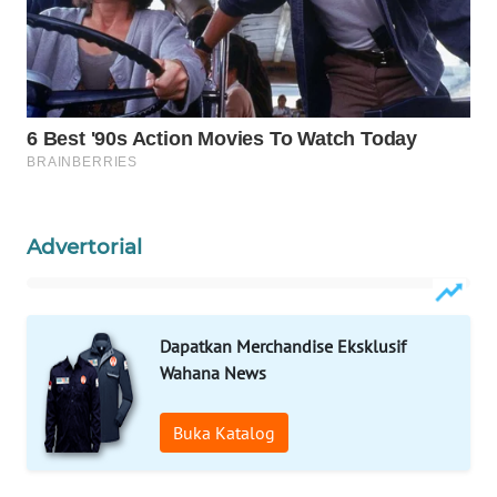
WAHANA
SPORT
WAHANA
UMKM
WAHANA
SELEB
Advertorial
WAHANA
PERSONA
Dapatkan Merchandise Eksklusif
WAHANA
Wahana News
OTOMOTIF
Buka Katalog
WAHANA
HEALTH