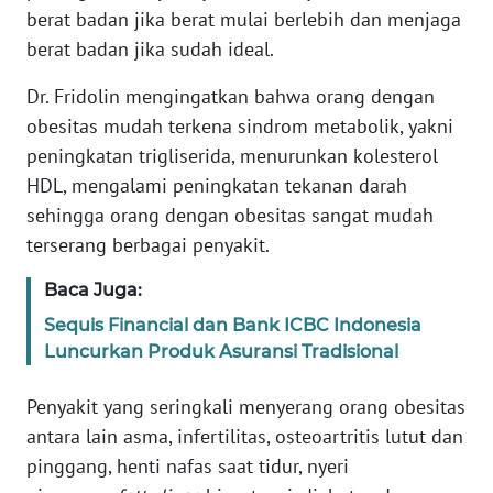
berat badan jika berat mulai berlebih dan menjaga
WN
BANTEN
berat badan jika sudah ideal.
Dr. Fridolin mengingatkan bahwa orang dengan
WN
NTT
obesitas mudah terkena sindrom metabolik, yakni
peningkatan trigliserida, menurunkan kolesterol
WN
HDL, mengalami peningkatan tekanan darah
KEPRI
sehingga orang dengan obesitas sangat mudah
terserang berbagai penyakit.
WN
PAPUA
Baca Juga:
Sequis Financial dan Bank ICBC Indonesia
WN
Luncurkan Produk Asuransi Tradisional
PAPUA
BARAT
Penyakit yang seringkali menyerang orang obesitas
antara lain asma, infertilitas, osteoartritis lutut dan
WN
pinggang, henti nafas saat tidur, nyeri
RIAU