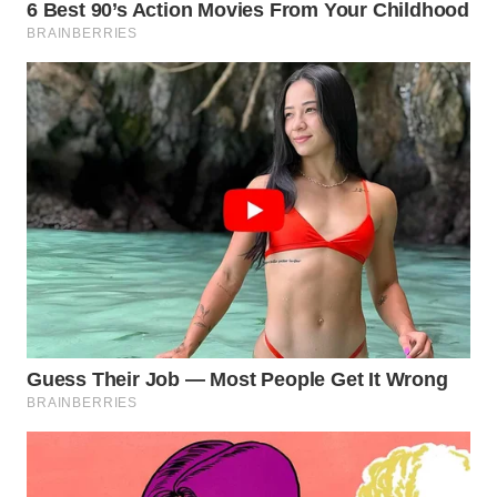
Wahana
Media
Group
WAHANA
NEWS
WAHANA
TANI
WAHANA
ADVOKAT
WAHANA
INFRASTRUKTUR
WAHANA
KONSUMEN