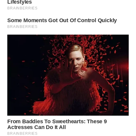
WN
SUMEDANG
WN
CIANJUR
WN
KEPULAUAN
SERIBU
WN
TANGERANG
WN
BINJAI
WN
CIREBON