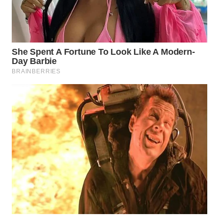
WN
NATUNA
WN
BINTAN
WN
MANDALIKA
WN
LIKUPANG
WN
LABUANBAJO
WN
BORNEO