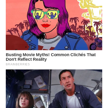
WAHANA
LISTRIK
WAHANA
TRAVEL
WAHANA
TV
WAHANANEWS
ID
WAHANANEWS
CO ID
WAHANANEWS
NET