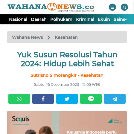
Nasional
Daerah
Polhukam
Kriminal
Ekuin
Sains-Te
WAHANA
Tutup
TV
Wahana News
Kesehatan
NASIONAL
Yuk Susun Resolusi Tahun
2024: Hidup Lebih Sehat
DAERAH
Sutrisno Simorangkir - Kesehatan
Sabtu, 16 Desember 2023 - 12:05 WIB
POLHUKAM
KRIMINAL
EKUIN