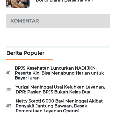
Donor Darah Bersama PMI
PORTAL
KONSUMEN
KOMENTAR
FORWAMKI
ALPERKLINAS
FORJASIDA
Berita Populer
TAMBANG
BPJS Kesehatan Luncurkan NADI JKN,
NEWS
#1
Peserta Kini Bisa Menabung Harian untuk
Bayar Iuran
SITUNGIR
Yurizal Meninggal Usai Keluhkan Layanan,
#2
NEWS
DPR: Pasien BPJS Bukan Kelas Dua
Netty Soroti 6.000 Bayi Meninggal Akibat
SIDIKALANG
#3
Penyakit Jantung Bawaan, Desak
NEWS
Pemerataan Layanan Operasi