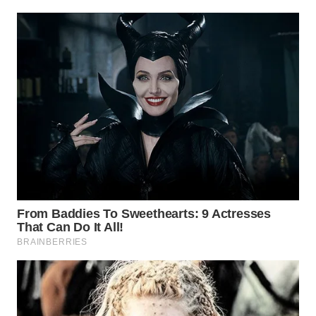
WN
INDRAMAYU
WN
KUNINGAN
WN
MAJALENGKA
WN
SUBANG
WN
SUKABUMI
WN
PURWAKARTA