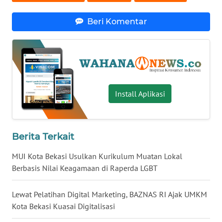
WN
Beri Komentar
SERAMBI
WN
JAMBI
WN
Install Aplikasi
SULTRA
WN
Berita Terkait
NTB
MUI Kota Bekasi Usulkan Kurikulum Muatan Lokal
WN
Berbasis Nilai Keagamaan di Raperda LGBT
SULTENG
Lewat Pelatihan Digital Marketing, BAZNAS RI Ajak UMKM
WN
Kota Bekasi Kuasai Digitalisasi
SULBAR