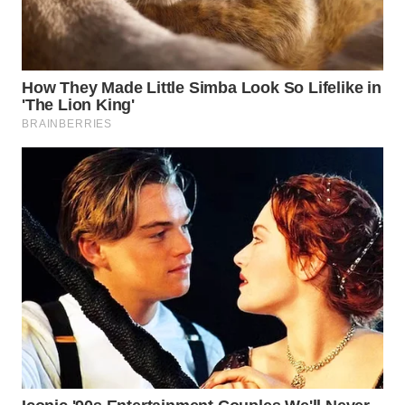
WN
TAPANULI
SELATAN
WN
TANJUNG
LESUNG
WN
KARO
WN
SIMALUNGUN
WN
LABUHANBATU
WN