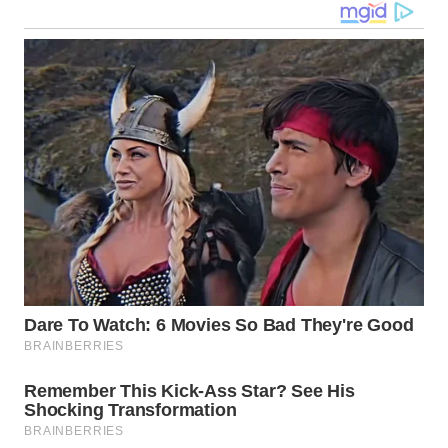
WN
NUSANTARA
WN
JOGJA
WN
JATIM
WN
BALI
WN
KALBAR
WN
KALTENG