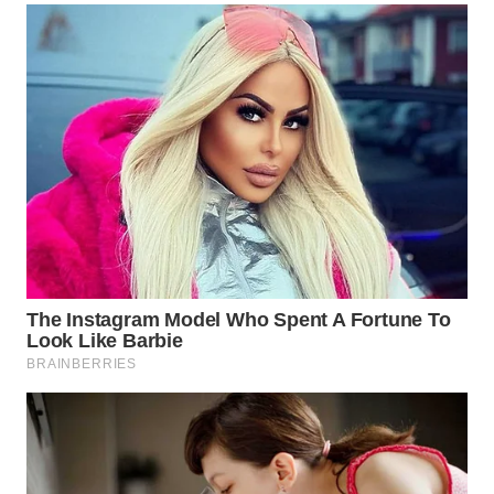
WN
KALTARA
WN
KALSEL
WN
KALTIM
WN
SULSEL
WN
GORONTALO
WN
SULUT