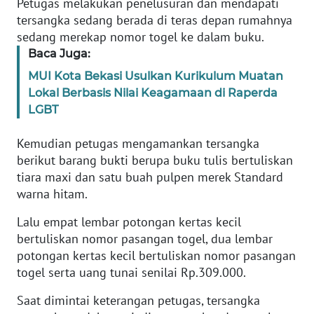
Petugas melakukan penelusuran dan mendapati
tersangka sedang berada di teras depan rumahnya
KARIR
sedang merekap nomor togel ke dalam buku.
Baca Juga:
DISCLAIMER
MUI Kota Bekasi Usulkan Kurikulum Muatan
Lokal Berbasis Nilai Keagamaan di Raperda
Wahana
LGBT
News
Regional
Kemudian petugas mengamankan tersangka
berikut barang bukti berupa buku tulis bertuliskan
WN
tiara maxi dan satu buah pulpen merek Standard
SUMUT
warna hitam.
Lalu empat lembar potongan kertas kecil
WN
JAKARTA
bertuliskan nomor pasangan togel, dua lembar
potongan kertas kecil bertuliskan nomor pasangan
togel serta uang tunai senilai Rp.309.000.
WN
JABAR
Saat dimintai keterangan petugas, tersangka