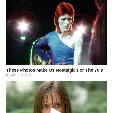
WN
NATUNA
WN
BINTAN
WN
MANDALIKA
WN
LIKUPANG
WN
LABUANBAJO
WN
BORNEO