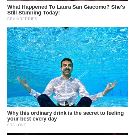
WN
PRIANGAN
TIMUR
WN
SEMARANG
WN
SOLO
WN
BOROBUDUR
WN
MADURA
WN
SURABAYA