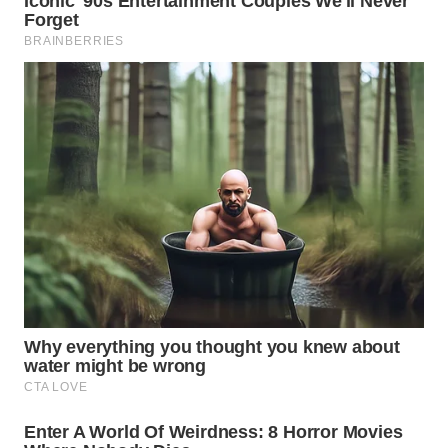
TAPANULI
TENGAH
WN DELI
SERDANG
WN
TEBING
TINGGI
WN
PAKPAK
WN
KARAWANG
WN
BEKASI