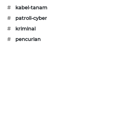
PORTAL
#
kabel-tanam
KONSUMEN
#
patroli-cyber
FORWAMKI
#
kriminal
#
pencurian
ALPERKLINAS
FORJASIDA
TAMBANG
NEWS
SITUNGIR
NEWS
SIDIKALANG
NEWS