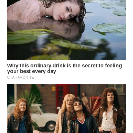
WN
SUMEDANG
WN
CIANJUR
WN
KEPULAUAN
SERIBU
WN
TANGERANG
WN
BINJAI
WN
CIREBON