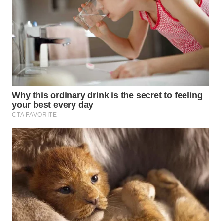
WN
MALUKU
WN
MALUT
WN
DAIRI
WN
DANAU
TOBA
WN
NIAS
WN
LANGKAT