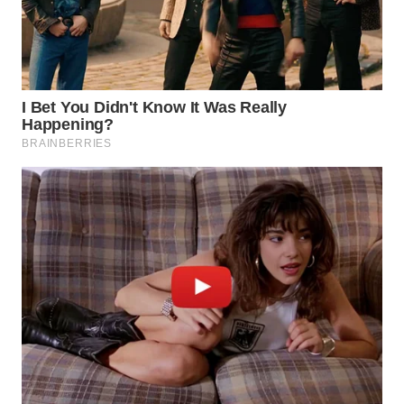
WN
INDRAMAYU
WN
KUNINGAN
WN
MAJALENGKA
WN
SUBANG
WN
SUKABUMI
WN
PURWAKARTA