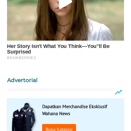
Wahana
Media
Group
WAHANA
NEWS
WAHANA
TANI
WAHANA
Advertorial
ADVOKAT
WAHANA
INFRASTRUKTUR
Dapatkan Merchandise Eksklusif
Wahana News
WAHANA
KONSUMEN
Buka Katalog