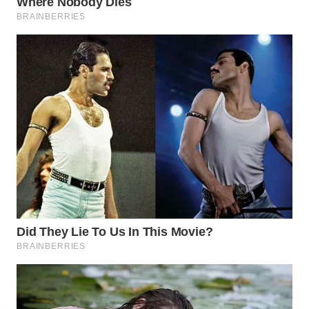
WN
BOGOR
WN
DEPOK
WN
TAPANULI
UTARA
WN
SAMOSIR
WN
PADANG
LAWAS