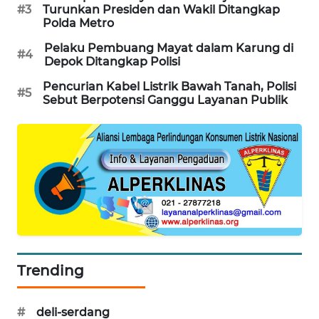
#3
Turunkan Presiden dan Wakil Ditangkap
Polda Metro
MAWAKA
ID
Pelaku Pembuang Mayat dalam Karung di
#4
Depok Ditangkap Polisi
MARTABAT
Pencurian Kabel Listrik Bawah Tanah, Polisi
NET
#5
Sebut Berpotensi Ganggu Layanan Publik
PLN
WATCH
MKLI
LPKKI
LKKI
Trending
KOPEKLIN
#
deli-serdang