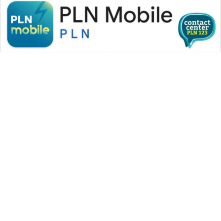
WAHANA MEDIA GROUP
|
|
|
WAHANA NEWS co
WAHANA TANI
WAHANA ADVOKAT
|
|
WAHANA INFRASTRUKTUR
WAHANA KONSUMEN
|
|
|
WAHANA LISTRIK
WAHANA TRAVEL
WAHANA TV
|
|
|
WAHANANEWS id
WAHANANEWS CO ID
WAHANANEWS NET