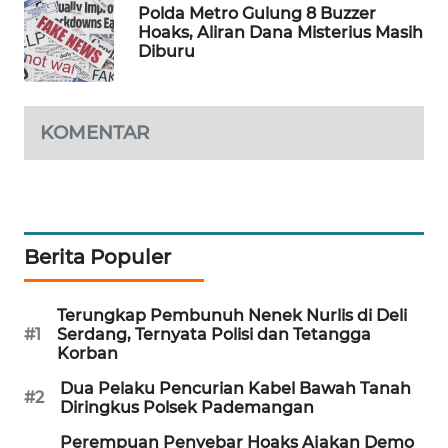
Polda Metro Gulung 8 Buzzer
WAHANA
Hoaks, Aliran Dana Misterius Masih
DESA
Diburu
WISATA
LAPAK
KOMENTAR
WAHANA
Wahana
Network
Berita Populer
KONSUMEN
LISTRIK
Terungkap Pembunuh Nenek Nurlis di Deli
#1
Serdang, Ternyata Polisi dan Tetangga
MASYARAKAT
Korban
KELISTRIKAN
Dua Pelaku Pencurian Kabel Bawah Tanah
#2
Diringkus Polsek Pademangan
WALINKI
ID
Perempuan Penyebar Hoaks Ajakan Demo