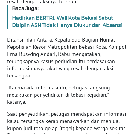
resah dengan aksinya tersebut.
Informasi
Baca Juga:
INDEKS
Hadirkan BERTRI, Wali Kota Bekasi Sebut
BERITA
Disiplin ASN Tidak Hanya Diukur dari Absensi
KONTAK
Dilansir dari Antara, Kepala Sub Bagian Humas
KAMI
Kepolisian Resor Metropolitan Bekasi Kota, Kompol
Erna Ruswing Andari, Rabu mengatakan,
INFO
terungkapnya kasus perjudian itu berdasarkan
IKLAN
informasi masyarakat yang resah dengan aksi
tersangka.
TENTANG
"Karena ada informasi itu, petugas langsung
KAMI
melakukan penyelidikan di lokasi kejadian,"
katanya.
PEDOMAN
MEDIA
Saat penyelidikan, petugas mendapatkan informasi
SIBER
kalau tersangka kerap menawarkan dan menjual
kupon judi toto gelap (togel) kepada warga sekitar.
REDAKSI