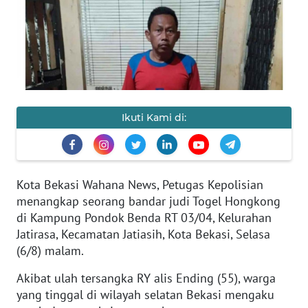
SAINS-TEKNO
KESEHATAN
INTERNASIONAL
Ikuti Kami di:
SERBA-SERBI
PENDIDIKAN
Kota Bekasi Wahana News, Petugas Kepolisian
OLAHRAGA
menangkap seorang bandar judi Togel Hongkong
di Kampung Pondok Benda RT 03/04, Kelurahan
Jatirasa, Kecamatan Jatiasih, Kota Bekasi, Selasa
OPINI
(6/8) malam.
EDITORIAL
Akibat ulah tersangka RY alis Ending (55), warga
yang tinggal di wilayah selatan Bekasi mengaku