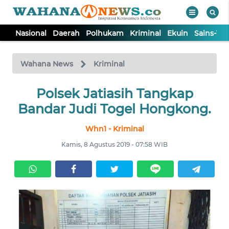
Nasional
Daerah
Polhukam
Kriminal
Ekuin
Sains-Te
WAHANA
Tutup
TV
Wahana News
Kriminal
NASIONAL
Polsek Jatiasih Tangkap
Bandar Judi Togel Hongkong.
DAERAH
Whn1 - Kriminal
Kamis, 8 Agustus 2019 - 07:58 WIB
POLHUKAM
KRIMINAL
EKUIN