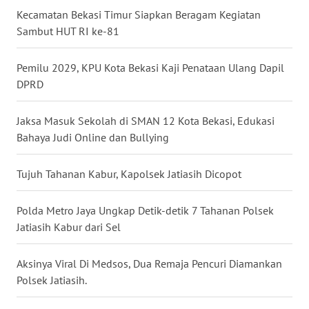
Kecamatan Bekasi Timur Siapkan Beragam Kegiatan
WN
Sambut HUT RI ke-81
BABEL
Pemilu 2029, KPU Kota Bekasi Kaji Penataan Ulang Dapil
WN
DPRD
SUMBAR
Jaksa Masuk Sekolah di SMAN 12 Kota Bekasi, Edukasi
WN
SUMSEL
Bahaya Judi Online dan Bullying
WN
Tujuh Tahanan Kabur, Kapolsek Jatiasih Dicopot
BENGKULU
Polda Metro Jaya Ungkap Detik-detik 7 Tahanan Polsek
WN
Jatiasih Kabur dari Sel
LAMPUNG
Aksinya Viral Di Medsos, Dua Remaja Pencuri Diamankan
WN
Polsek Jatiasih.
JATENG