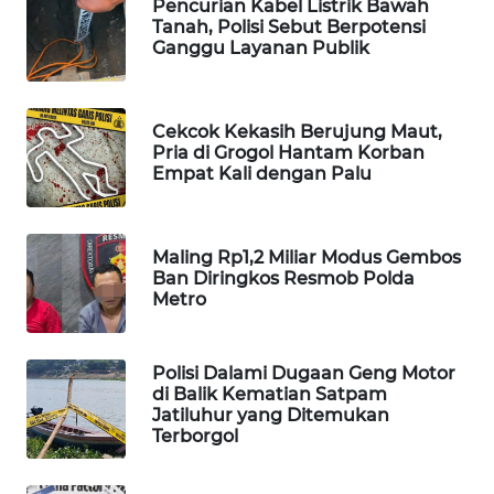
Pencurian Kabel Listrik Bawah
Tanah, Polisi Sebut Berpotensi
WAHANA
Ganggu Layanan Publik
SPORT
WAHANA
Cekcok Kekasih Berujung Maut,
UMKM
Pria di Grogol Hantam Korban
Empat Kali dengan Palu
WAHANA
SELEB
Maling Rp1,2 Miliar Modus Gembos
WAHANA
Ban Diringkos Resmob Polda
PERSONA
Metro
WAHANA
Polisi Dalami Dugaan Geng Motor
OTOMOTIF
di Balik Kematian Satpam
Jatiluhur yang Ditemukan
Terborgol
WAHANA
HEALTH