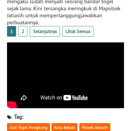
mengaku sudah menjadi seorang bandar togel
WN
sejak lama. Kini tersangka meringkuk di Mapolsek
BANTEN
Jatiasih untuk mempertanggungjawabkan
perbuatannya.
WN
1
2
Selanjutnya
Lihat Semua
NTT
WN
KEPRI
WN
PAPUA
WN
PAPUA
BARAT
Tag:
WN
RIAU
Judi Togel Hongkong
Kota Bekasi
Polsek Jatiasih