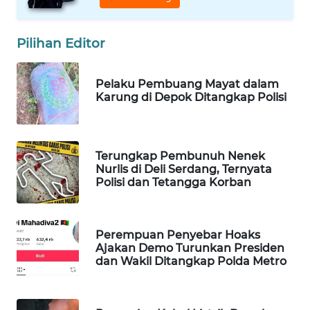
WAHANA
LISTRIK
Pilihan Editor
WAHANA
Pelaku Pembuang Mayat dalam
TRAVEL
Karung di Depok Ditangkap Polisi
WAHANA
TV
Terungkap Pembunuh Nenek
Nurlis di Deli Serdang, Ternyata
WAHANANEWS
Polisi dan Tetangga Korban
ID
WAHANANEWS
Perempuan Penyebar Hoaks
CO ID
Ajakan Demo Turunkan Presiden
dan Wakil Ditangkap Polda Metro
WAHANANEWS
NET