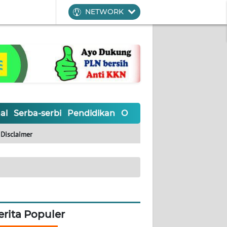
NETWORK
al
Serba-serbi
Pendidikan
Olahraga
Opini
Editoria
Disclaimer
erita Populer