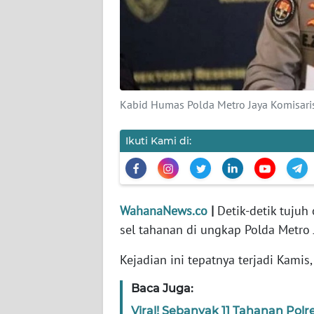
KARIR
DISCLAIMER
Wahana
News
Kabid Humas Polda Metro Jaya Komisaris B
Regional
Ikuti Kami di:
WN
SUMUT
WN
JAKARTA
WahanaNews.co
|
Detik-detik tujuh 
sel tahanan di ungkap Polda Metro 
WN
Kejadian ini tepatnya terjadi Kamis
JABAR
Baca Juga:
WN
Viral! Sebanyak 11 Tahanan Polre
BANTEN