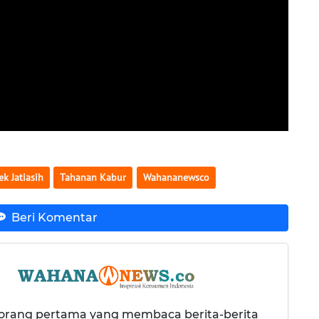
ek Jatiasih
Tahanan Kabur
Wahananewsco
Beri Komentar
 orang pertama yang membaca berita-berita