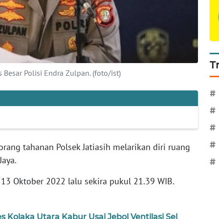
T
esar Polisi Endra Zulpan. (foto/ist)
#
#
#
#
orang tahanan Polsek Jatiasih melarikan diri ruang
Jaya.
#
, 13 Oktober 2022 lalu sekira pukul 21.39 WIB.
s Kolaka Utara Kabur Usai Jebol Ventilasi Sel