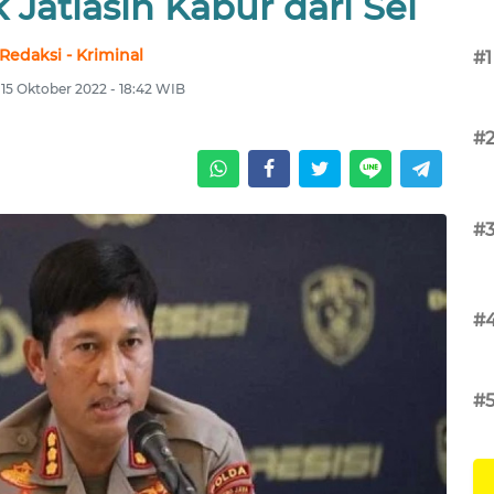
Jatiasih Kabur dari Sel
Redaksi - Kriminal
#1
 15 Oktober 2022 - 18:42 WIB
#
#
#
#