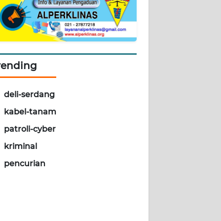
rending
deli-serdang
kabel-tanam
patroli-cyber
kriminal
pencurian