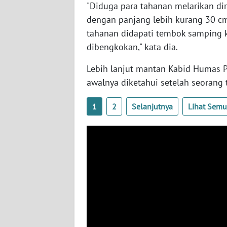
"Diduga para tahanan melarikan d
SERAMBI
dengan panjang lebih kurang 30 c
tahanan didapati tembok samping 
WN
JAMBI
dibengkokan," kata dia.
Lebih lanjut mantan Kabid Humas Po
WN
awalnya diketahui setelah seorang
SULTRA
1
2
Selanjutnya
Lihat Sem
WN
NTB
WN
SULTENG
WN
SULBAR
WN