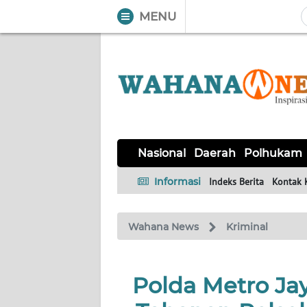
MENU
WAHANA
Tutup
TV
NASIONAL
DAERAH
POLHUKAM
KRIMINAL
EKUIN
SAINS-
KESEHATAN
INTERNASIONAL
Nasional
Daerah
Polhukam
TEKNO
Informasi
Indeks Berita
Kontak 
SERBA-
PENDIDIKAN
OLAHRAGA
OPINI
SERBI
Wahana News
Kriminal
EDITORIAL
Polda Metro Ja
Informasi