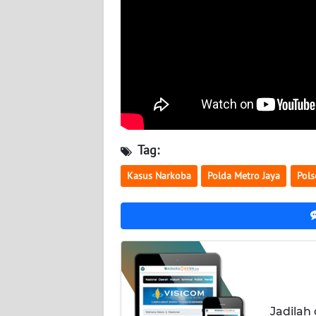
BABEL
WN
SUMBAR
WN
SUMSEL
Tag:
WN
BENGKULU
Kasus Narkoba
Polda Metro Jaya
Pols
WN
LAMPUNG
WN
JATENG
WN
Jadilah