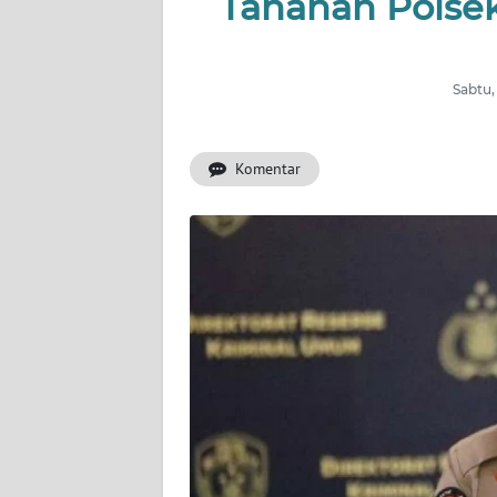
Tahanan Polsek 
INDEKS
BERITA
Sabtu,
KONTAK
KAMI
Komentar
INFO
IKLAN
TENTANG
KAMI
PEDOMAN
MEDIA
SIBER
REDAKSI