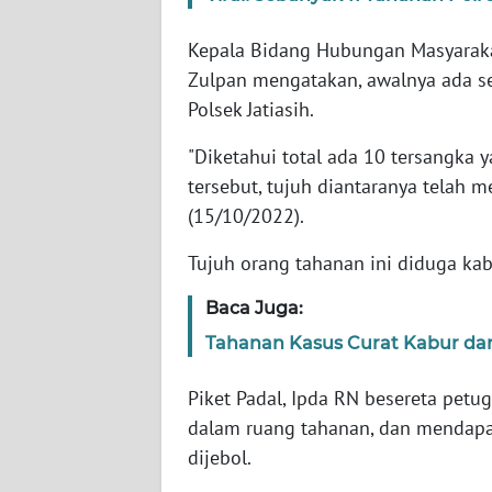
Kepala Bidang Hubungan Masyarakat
WN
Zulpan mengatakan, awalnya ada s
NTT
Polsek Jatiasih.
WN
"Diketahui total ada 10 tersangka 
KEPRI
tersebut, tujuh diantaranya telah m
(15/10/2022).
WN
PAPUA
Tujuh orang tahanan ini diduga k
WN
Baca Juga:
PAPUA
Tahanan Kasus Curat Kabur dari
BARAT
Piket Padal, Ipda RN besereta pet
WN
dalam ruang tahanan, dan mendapa
RIAU
dijebol.
WN