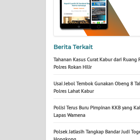
NUSANTARA
WN
JOGJA
WN
Berita Terkait
JATIM
Tahanan Kasus Curat Kabur dari Ruang 
WN
Polres Rokan Hilir
BALI
Usai Jebol Tembok Gunakan Obeng 8 T
WN
Polres Lahat Kabur
KALBAR
Polisi Terus Buru Pimpinan KKB yang Ka
WN
Lapas Wamena
KALTENG
Polsek Jatiasih Tangkap Bandar Judi Tog
WN
Hongkong.