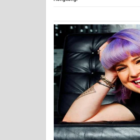
KALTARA
WN
KALSEL
WN
KALTIM
WN
SULSEL
WN
GORONTALO
WN
SULUT
WN
MALUKU