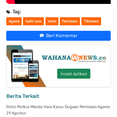
WN
Tag:
SERAMBI
Agama
Galih Loss
Islam
Penistaan
Tiktokers
WN
JAMBI
Beri Komentar
WN
SULTRA
WN
NTB
Install Aplikasi
WN
SULTENG
Berita Terkait
WN
Polisi Periksa Wanda Hara Kasus Dugaan Penistaan Agama
SULBAR
29 Agustus