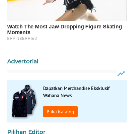
WAHANA
LISTRIK
WAHANA
TRAVEL
WAHANA
TV
Advertorial
WAHANANEWS
ID
Dapatkan Merchandise Eksklusif
Wahana News
WAHANANEWS
CO ID
Buka Katalog
WAHANANEWS
NET
Pilihan Editor