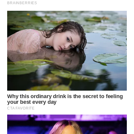
WN
KALTARA
WN
KALSEL
WN
KALTIM
WN
SULSEL
WN
GORONTALO
WN
SULUT