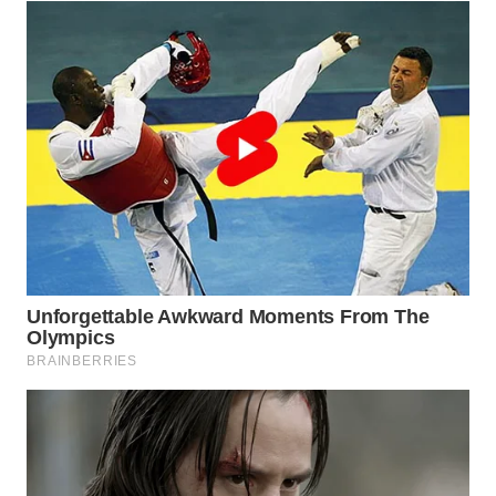
WN
NATUNA
WN
BINTAN
WN
MANDALIKA
WN
LIKUPANG
WN
LABUANBAJO
WN
BORNEO