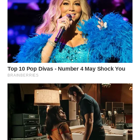
WN
MALUKU
WN
MALUT
WN
DAIRI
WN
DANAU
TOBA
WN
NIAS
WN
LANGKAT