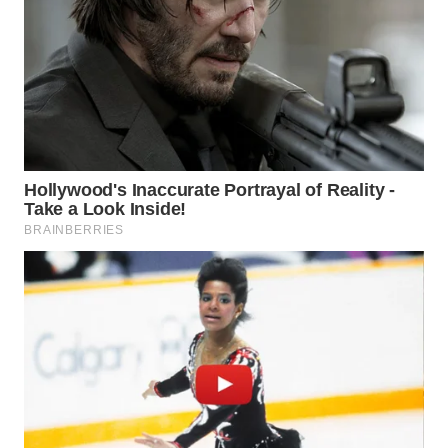
Wahana
Media
Group
WAHANA
NEWS
WAHANA
TANI
WAHANA
ADVOKAT
WAHANA
INFRASTRUKTUR
WAHANA
KONSUMEN