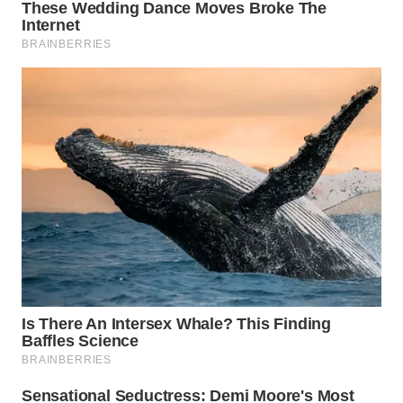
TAPANULI
TENGAH
WN DELI
SERDANG
WN
TEBING
TINGGI
WN
PAKPAK
WN
KARAWANG
WN
BEKASI