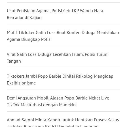
WN
Usut Penistaan Agama, Polisi Cek TKP Wanda Hara
BABEL
Bercadar di Kajian
WN
Motif TikToker Galih Loss Buat Konten Diduga Menistakan
SUMBAR
Agama Diungkap Polisi
WN
Viral Galih Loss Diduga Lecehkan Islam, Polisi Turun
SUMSEL
Tangan
WN
Tiktokers Jambi Popo Barbie Dinilai Psikolog Mengidap
BENGKULU
Eksibisionisme
WN
Demi Angsuran Mobil, Alasan Popo Barbie Nekat Live
LAMPUNG
TikTok Masturbasi dengan Manekin
WN
JATENG
Ahmad Saroni Minta Kapolri untuk Hentikan Proses Kasus
Tiktoker Bima yang Kritisi Pemerintah Lampung