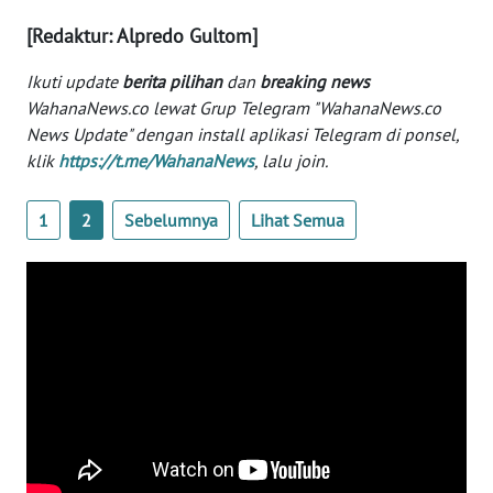
WN
[Redaktur: Alpredo Gultom]
BANTEN
Ikuti update
berita pilihan
dan
breaking news
WN
WahanaNews.co lewat Grup Telegram "WahanaNews.co
NTT
News Update" dengan install aplikasi Telegram di ponsel,
klik
https://t.me/WahanaNews
, lalu join.
WN
KEPRI
1
2
Sebelumnya
Lihat Semua
WN
PAPUA
WN
PAPUA
BARAT
WN
RIAU