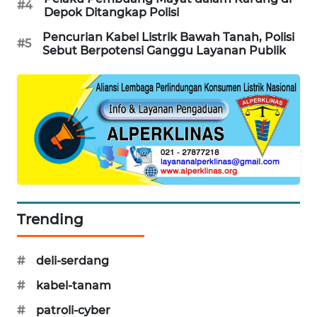
#4
Depok Ditangkap Polisi
PORTAL
KONSUMEN
Pencurian Kabel Listrik Bawah Tanah, Polisi
#5
Sebut Berpotensi Ganggu Layanan Publik
FORWAMKI
ALPERKLINAS
FORJASIDA
TAMBANG
NEWS
Trending
SITUNGIR
NEWS
#
deli-serdang
SIDIKALANG
#
kabel-tanam
NEWS
#
patroli-cyber