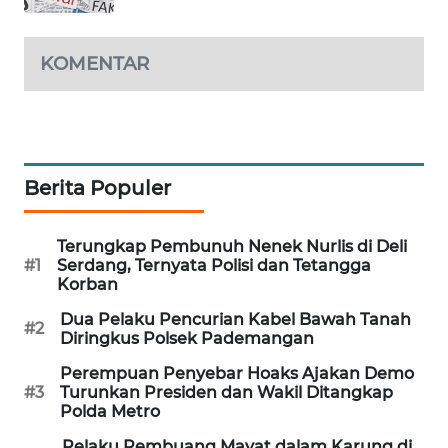
MAWAKA
ID
KOMENTAR
MARTABAT
NET
PLN
Berita Populer
WATCH
Terungkap Pembunuh Nenek Nurlis di Deli
MKLI
#1
Serdang, Ternyata Polisi dan Tetangga
Korban
LPKKI
Dua Pelaku Pencurian Kabel Bawah Tanah
#2
Diringkus Polsek Pademangan
LKKI
Perempuan Penyebar Hoaks Ajakan Demo
#3
Turunkan Presiden dan Wakil Ditangkap
Polda Metro
KOPEKLIN
Pelaku Pembuang Mayat dalam Karung di