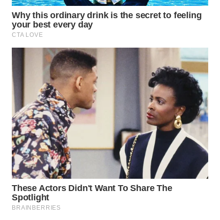
WN
PRIANGAN
TIMUR
WN
SEMARANG
WN
SOLO
WN
BOROBUDUR
WN
MADURA
WN
SURABAYA