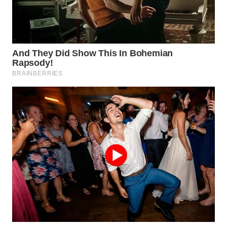
WN
TAPANULI
SELATAN
WN
TANJUNG
LESUNG
WN
KARO
WN
SIMALUNGUN
WN
LABUHANBATU
WN