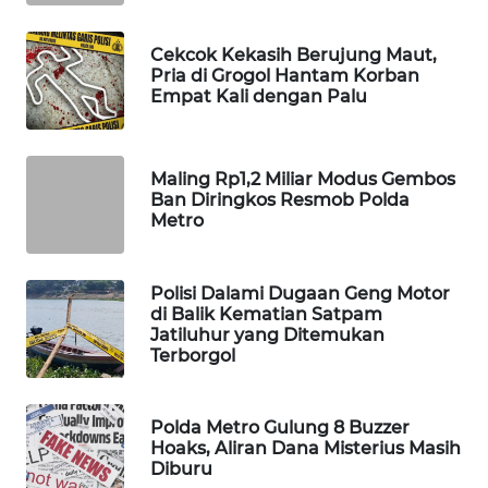
WAHANA
DESA
Cekcok Kekasih Berujung Maut,
WISATA
Pria di Grogol Hantam Korban
Empat Kali dengan Palu
LAPAK
WAHANA
Maling Rp1,2 Miliar Modus Gembos
Ban Diringkos Resmob Polda
Wahana
Metro
Network
KONSUMEN
Polisi Dalami Dugaan Geng Motor
LISTRIK
di Balik Kematian Satpam
Jatiluhur yang Ditemukan
Terborgol
MASYARAKAT
KELISTRIKAN
Polda Metro Gulung 8 Buzzer
WALINKI
Hoaks, Aliran Dana Misterius Masih
ID
Diburu