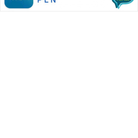
WAHANA MEDIA GROUP
|
|
|
WAHANA NEWS co
WAHANA TANI
WAHANA ADVOKAT
|
|
WAHANA INFRASTRUKTUR
WAHANA KONSUMEN
|
|
|
WAHANA LISTRIK
WAHANA TRAVEL
WAHANA TV
|
|
|
WAHANANEWS id
WAHANANEWS CO ID
WAHANANEWS NET
|
|
|
WAHANA SPORT ID
Wahana UMKM
Wahana Seleb
|
|
|
Wahana Persona
Wahana Otomotif
Wahana Health
|
Wahana Desa Wisata
Lapak Wahana