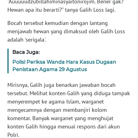
"Auuuuudzubillahiminasyaitonirojim. Bener gak?
Hewan apa itu berarti?" tanya Galih Loss lagi.
KARIR
Bocah tersebut kemudian dengan lantang
menjawab hewan yang dimaksud oleh Galih Loss
DISCLAIMER
adalah 'serigala'.
Wahana
Baca Juga:
News
Regional
Polisi Periksa Wanda Hara Kasus Dugaan
Penistaan Agama 29 Agustus
WN
SUMUT
Mirisnya, Galih juga benarkan jawaban bocah
tersebut. Melihat konten Galih yang diduga tampak
WN
menyerempet ke agama Islam, warganet
JAKARTA
mengecamnya dengan membanjiri kolom
komentar. Banyak warganet yang menghujat
WN
konten Galih hingga menuai respons dari akun
JABAR
Polri.