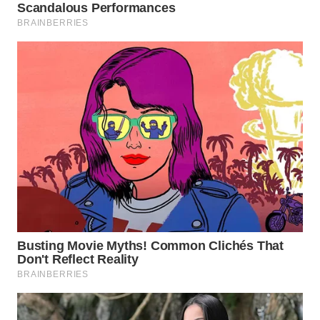
WN
BOGOR
WN
DEPOK
WN
TAPANULI
UTARA
WN
SAMOSIR
WN
PADANG
LAWAS