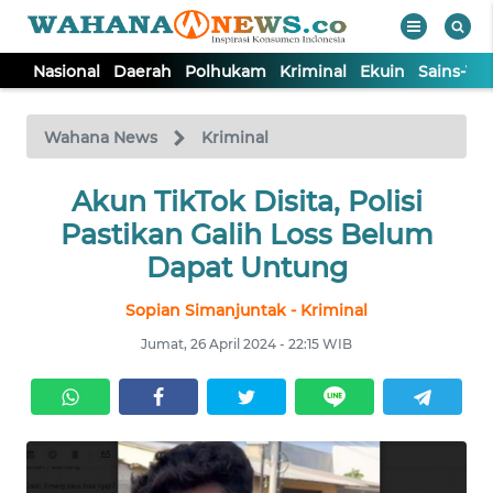
Nasional
Daerah
Polhukam
Kriminal
Ekuin
Sains-Te
WAHANA
Tutup
TV
Wahana News
Kriminal
NASIONAL
Akun TikTok Disita, Polisi
Pastikan Galih Loss Belum
DAERAH
Dapat Untung
Sopian Simanjuntak - Kriminal
POLHUKAM
Jumat, 26 April 2024 - 22:15 WIB
KRIMINAL
EKUIN