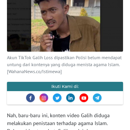
SAINS-TEKNO
KESEHATAN
INTERNASIONAL
SERBA-SERBI
Akun TikTok Galih Loss dipastikan Polisi belum mendapat
untung dari kontenya yang diduga menista agama Islam.
PENDIDIKAN
[WahanaNews.co/Istimewa]
OLAHRAGA
Ikuti Kami di:
OPINI
Nah, baru-baru ini, konten video Galih diduga
EDITORIAL
melakukan penistaan terhadap agama Islam.