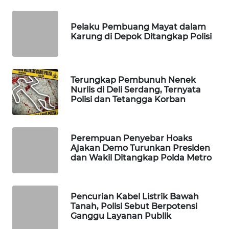
WAHANA
SPORT
Pelaku Pembuang Mayat dalam
Karung di Depok Ditangkap Polisi
WAHANA
UMKM
Terungkap Pembunuh Nenek
WAHANA
Nurlis di Deli Serdang, Ternyata
SELEB
Polisi dan Tetangga Korban
WAHANA
PERSONA
Perempuan Penyebar Hoaks
Ajakan Demo Turunkan Presiden
dan Wakil Ditangkap Polda Metro
WAHANA
OTOMOTIF
Pencurian Kabel Listrik Bawah
WAHANA
Tanah, Polisi Sebut Berpotensi
HEALTH
Ganggu Layanan Publik