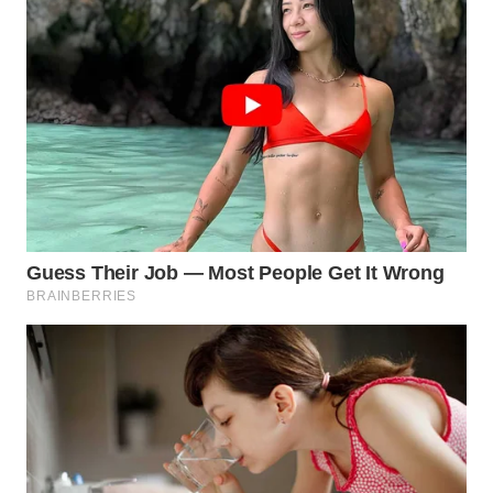
WN
SUMEDANG
WN
CIANJUR
WN
KEPULAUAN
SERIBU
WN
TANGERANG
WN
BINJAI
WN
CIREBON