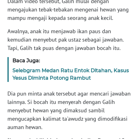
Dalam video tersebut, Galih mulai dengan
Informasi
mengajukan tebak-tebakan mengenai hewan yang
INDEKS
mampu mengaji kepada seorang anak kecil.
BERITA
Awalnya, anak itu menjawab ikan paus dan
kemudian menyebut pak ustaz sebagai jawaban.
KONTAK
KAMI
Tapi, Galih tak puas dengan jawaban bocah itu.
Baca Juga:
INFO
IKLAN
Selebgram Medan Ratu Entok Ditahan, Kasus
Yesus Diminta Potong Rambut
TENTANG
KAMI
Dia pun minta anak tersebut agar mencari jawaban
lainnya. Si bocah itu menyerah dengan Galih
PEDOMAN
menyebut hewan yang dimaksud sambil
MEDIA
mengucapkan kalimat ta'awudz yang dimodifikasi
SIBER
auman hewan.
REDAKSI