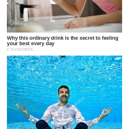
WN
INDRAMAYU
WN
KUNINGAN
WN
MAJALENGKA
WN
SUBANG
WN
SUKABUMI
WN
PURWAKARTA