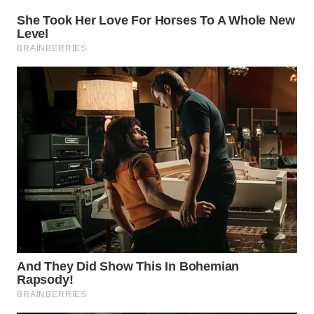
TAPANULI
TENGAH
WN DELI
SERDANG
WN
TEBING
TINGGI
WN
PAKPAK
WN
KARAWANG
WN
BEKASI