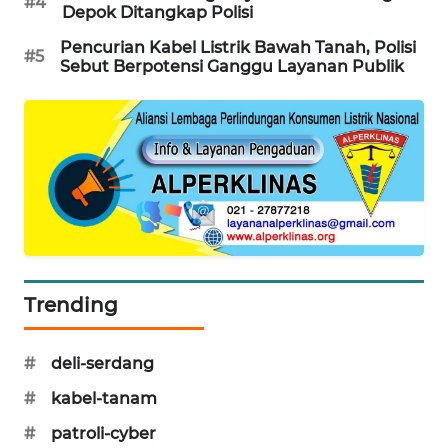
#4
Depok Ditangkap Polisi
WAHANA
DESA
Pencurian Kabel Listrik Bawah Tanah, Polisi
#5
WISATA
Sebut Berpotensi Ganggu Layanan Publik
LAPAK
WAHANA
Wahana
Network
KONSUMEN
LISTRIK
Trending
MASYARAKAT
KELISTRIKAN
#
deli-serdang
#
kabel-tanam
WALINKI
ID
#
patroli-cyber