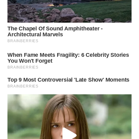
WN
KALTARA
WN
KALSEL
WN
KALTIM
WN
SULSEL
WN
GORONTALO
WN
SULUT