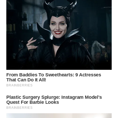
WN
BOGOR
WN
DEPOK
WN
TAPANULI
UTARA
WN
SAMOSIR
WN
PADANG
LAWAS