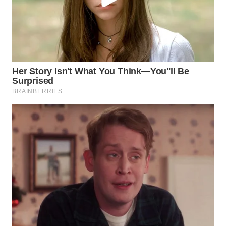
WN
MALUKU
WN
MALUT
WN
DAIRI
WN
DANAU
TOBA
WN
NIAS
WN
LANGKAT