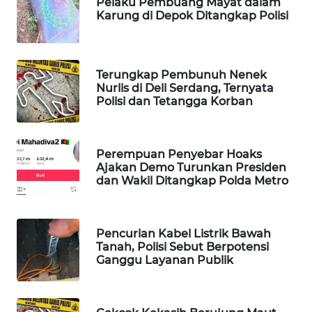
Pelaku Pembuang Mayat dalam
Karung di Depok Ditangkap Polisi
Wahana
Media
Group
WAHANA
Terungkap Pembunuh Nenek
Nurlis di Deli Serdang, Ternyata
NEWS
Polisi dan Tetangga Korban
WAHANA
TANI
Perempuan Penyebar Hoaks
Ajakan Demo Turunkan Presiden
WAHANA
dan Wakil Ditangkap Polda Metro
ADVOKAT
WAHANA
Pencurian Kabel Listrik Bawah
INFRASTRUKTUR
Tanah, Polisi Sebut Berpotensi
Ganggu Layanan Publik
WAHANA
KONSUMEN