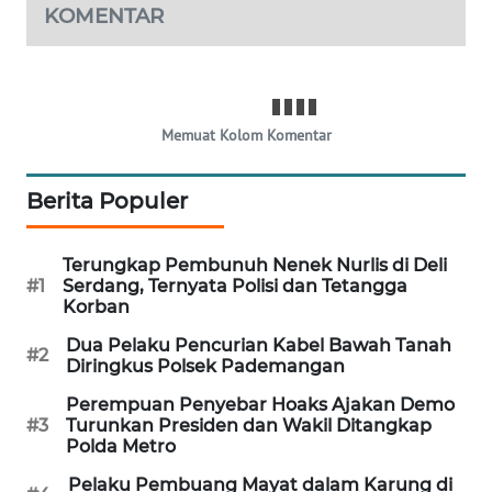
KOMENTAR
WAHANA
SPORT
WAHANA
UMKM
Memuat Kolom Komentar
WAHANA
Berita Populer
SELEB
Terungkap Pembunuh Nenek Nurlis di Deli
WAHANA
#1
Serdang, Ternyata Polisi dan Tetangga
PERSONA
Korban
Dua Pelaku Pencurian Kabel Bawah Tanah
WAHANA
#2
Diringkus Polsek Pademangan
OTOMOTIF
Perempuan Penyebar Hoaks Ajakan Demo
#3
Turunkan Presiden dan Wakil Ditangkap
WAHANA
Polda Metro
HEALTH
Pelaku Pembuang Mayat dalam Karung di