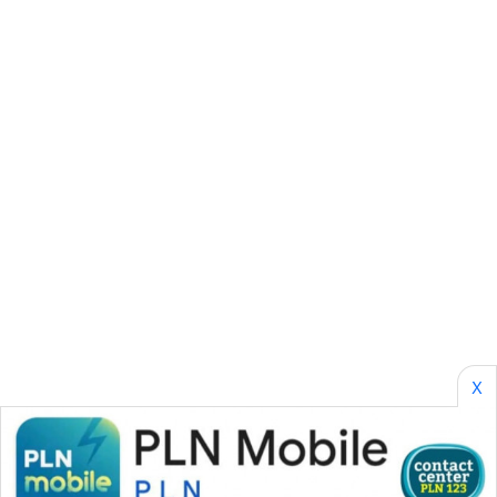
CILEUNGSI
NEWS
BERKAT
NEWS
BERAMPU
NEWS
ANUGERAH
NEWS
AKHLAK
ID
X
PERAPKI
NEWS