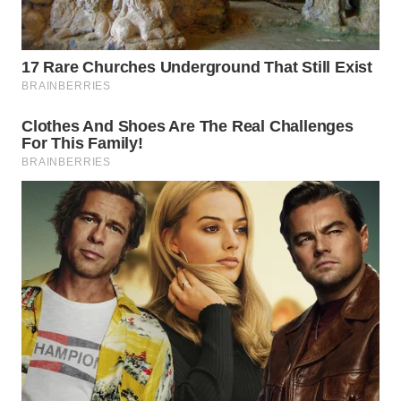
WN
PRIANGAN
TIMUR
WN
SEMARANG
WN
SOLO
WN
BOROBUDUR
WN
MADURA
WN
SURABAYA