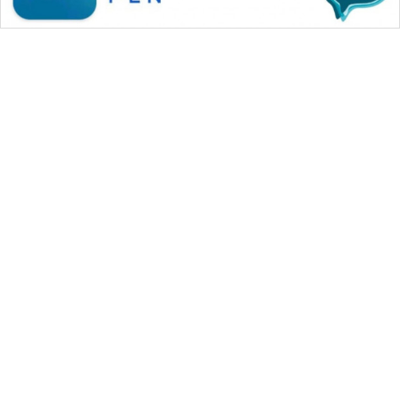
SONYA
ASA
NEWS
WAHANA MEDIA GROUP
|
|
|
WAHANA NEWS co
WAHANA TANI
WAHANA ADVOKAT
|
|
WAHANA INFRASTRUKTUR
WAHANA KONSUMEN
|
|
|
WAHANA LISTRIK
WAHANA TRAVEL
WAHANA TV
|
|
|
WAHANANEWS id
WAHANANEWS CO ID
WAHANANEWS NET
|
|
|
WAHANA SPORT ID
Wahana UMKM
Wahana Seleb
|
|
|
Wahana Persona
Wahana Otomotif
Wahana Health
|
Wahana Desa Wisata
Lapak Wahana