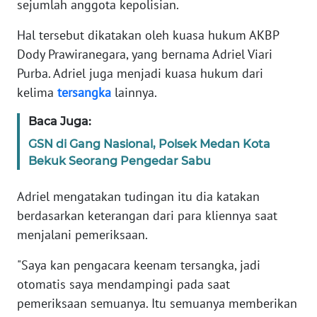
sejumlah anggota kepolisian.
Informasi
Hal tersebut dikatakan oleh kuasa hukum AKBP
INDEKS
BERITA
Dody Prawiranegara, yang bernama Adriel Viari
Purba. Adriel juga menjadi kuasa hukum dari
KONTAK
kelima
tersangka
lainnya.
KAMI
Baca Juga:
INFO
GSN di Gang Nasional, Polsek Medan Kota
IKLAN
Bekuk Seorang Pengedar Sabu
TENTANG
Adriel mengatakan tudingan itu dia katakan
KAMI
berdasarkan keterangan dari para kliennya saat
menjalani pemeriksaan.
PEDOMAN
MEDIA
"Saya kan pengacara keenam tersangka, jadi
SIBER
otomatis saya mendampingi pada saat
pemeriksaan semuanya. Itu semuanya memberikan
REDAKSI