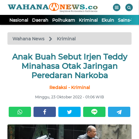
Nasional
Daerah
Polhukam
Kriminal
Ekuin
Sains-Te
WAHANA
Tutup
TV
Wahana News
Kriminal
NASIONAL
Anak Buah Sebut Irjen Teddy
Minahasa Otak Jaringan
DAERAH
Peredaran Narkoba
Redaksi - Kriminal
POLHUKAM
Minggu, 23 Oktober 2022 - 01:06 WIB
KRIMINAL
EKUIN