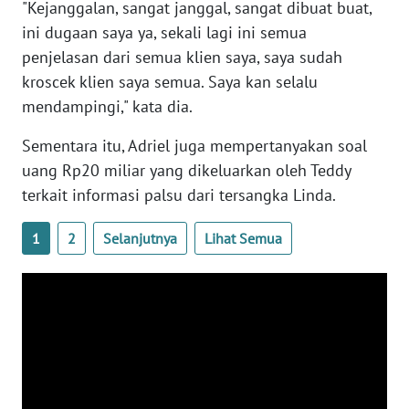
"Kejanggalan, sangat janggal, sangat dibuat buat,
WN
ini dugaan saya ya, sekali lagi ini semua
BANTEN
penjelasan dari semua klien saya, saya sudah
kroscek klien saya semua. Saya kan selalu
WN
NTT
mendampingi," kata dia.
Sementara itu, Adriel juga mempertanyakan soal
WN
uang Rp20 miliar yang dikeluarkan oleh Teddy
KEPRI
terkait informasi palsu dari tersangka Linda.
WN
PAPUA
1
2
Selanjutnya
Lihat Semua
WN
PAPUA
BARAT
WN
RIAU