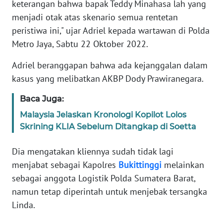
keterangan bahwa bapak Teddy Minahasa lah yang
menjadi otak atas skenario semua rentetan
KARIR
peristiwa ini," ujar Adriel kepada wartawan di Polda
Metro Jaya, Sabtu 22 Oktober 2022.
DISCLAIMER
Adriel beranggapan bahwa ada kejanggalan dalam
Wahana
kasus yang melibatkan AKBP Dody Prawiranegara.
News
Regional
Baca Juga:
Malaysia Jelaskan Kronologi Kopilot Lolos
WN
Skrining KLIA Sebelum Ditangkap di Soetta
SUMUT
Dia mengatakan kliennya sudah tidak lagi
WN
menjabat sebagai Kapolres
Bukittinggi
melainkan
JAKARTA
sebagai anggota Logistik Polda Sumatera Barat,
namun tetap diperintah untuk menjebak tersangka
WN
Linda.
JABAR