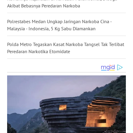
Akibat Bebasnya Peredaran Narkoba
WN
NUSANTARA
Polrestabes Medan Ungkap Jaringan Narkoba Cina -
Malaysia - Indonesia, 5 Kg Sabu Diamankan
WN
JOGJA
Polda Metro Tegaskan Kasat Narkoba Tangsel Tak Terlibat
Peredaran Narkotika Etomidate
WN
JATIM
WN
BALI
WN
KALBAR
WN
KALTENG