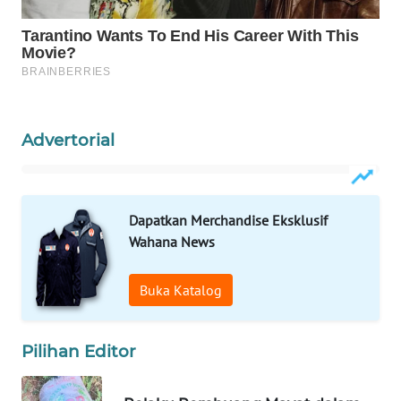
WN
NATUNA
WN
BINTAN
Advertorial
WN
MANDALIKA
Dapatkan Merchandise Eksklusif
WN
Wahana News
LIKUPANG
Buka Katalog
WN
LABUANBAJO
Pilihan Editor
WN
BORNEO