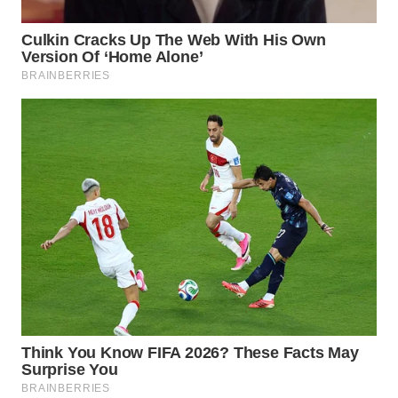
WN
TAPANULI
SELATAN
WN
TANJUNG
LESUNG
WN
KARO
WN
SIMALUNGUN
WN
LABUHANBATU
WN