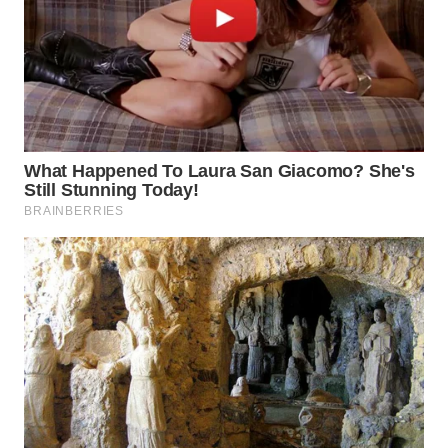
WN
INDRAMAYU
WN
KUNINGAN
WN
MAJALENGKA
WN
SUBANG
WN
SUKABUMI
WN
PURWAKARTA