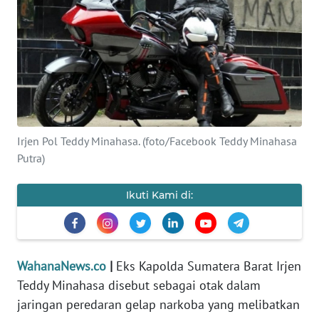
SAINS-TEKNO
KESEHATAN
INTERNASIONAL
SERBA-SERBI
Irjen Pol Teddy Minahasa. (foto/Facebook Teddy Minahasa
Putra)
PENDIDIKAN
Ikuti Kami di:
OLAHRAGA
OPINI
WahanaNews.co
|
Eks Kapolda Sumatera Barat Irjen
Teddy Minahasa disebut sebagai otak dalam
EDITORIAL
jaringan peredaran gelap narkoba yang melibatkan