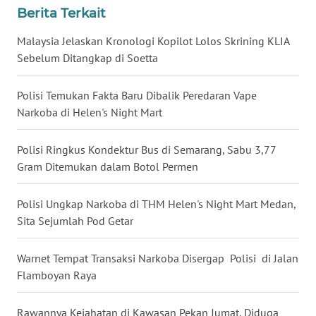
Berita Terkait
WN
BABEL
Malaysia Jelaskan Kronologi Kopilot Lolos Skrining KLIA
Sebelum Ditangkap di Soetta
WN
SUMBAR
Polisi Temukan Fakta Baru Dibalik Peredaran Vape
Narkoba di Helen's Night Mart
WN
SUMSEL
Polisi Ringkus Kondektur Bus di Semarang, Sabu 3,77
Gram Ditemukan dalam Botol Permen
WN
BENGKULU
Polisi Ungkap Narkoba di THM Helen's Night Mart Medan,
Sita Sejumlah Pod Getar
WN
LAMPUNG
Warnet Tempat Transaksi Narkoba Disergap Polisi di Jalan
Flamboyan Raya
WN
JATENG
Rawannya Kejahatan di Kawasan Pekan Jumat, Diduga