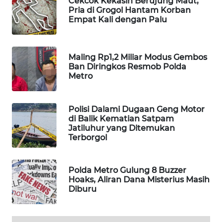
Cekcok Kekasih Berujung Maut,
Pria di Grogol Hantam Korban
WAHANA
Empat Kali dengan Palu
LISTRIK
WAHANA
Maling Rp1,2 Miliar Modus Gembos
TRAVEL
Ban Diringkos Resmob Polda
Metro
WAHANA
TV
Polisi Dalami Dugaan Geng Motor
di Balik Kematian Satpam
WAHANANEWS
Jatiluhur yang Ditemukan
ID
Terborgol
WAHANANEWS
Polda Metro Gulung 8 Buzzer
CO ID
Hoaks, Aliran Dana Misterius Masih
Diburu
WAHANANEWS
NET