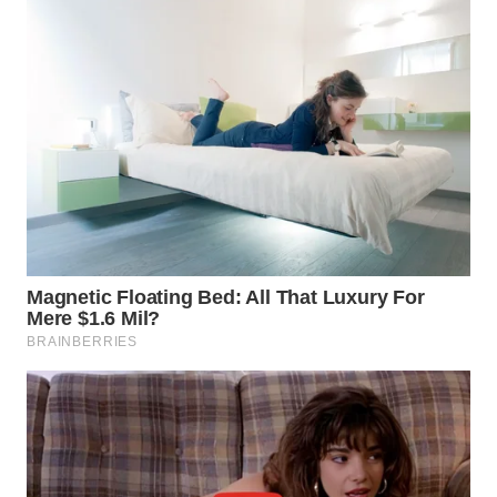
WN
SUMEDANG
WN
CIANJUR
WN
KEPULAUAN
SERIBU
WN
TANGERANG
WN
BINJAI
WN
CIREBON