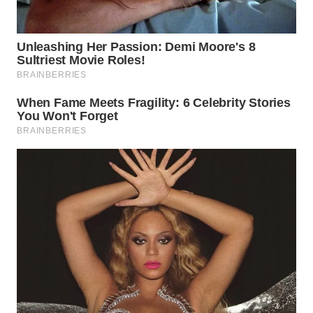
WN
MALUKU
WN
MALUT
WN
DAIRI
WN
DANAU
TOBA
WN
NIAS
WN
LANGKAT