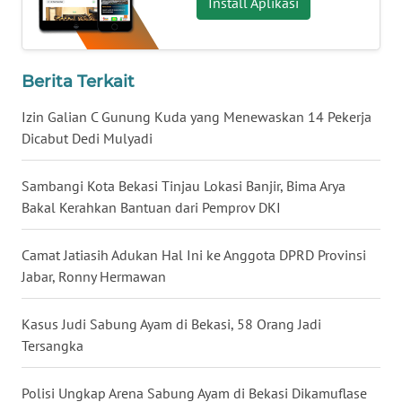
Install Aplikasi
WN
BABEL
Berita Terkait
WN
SUMBAR
Izin Galian C Gunung Kuda yang Menewaskan 14 Pekerja
Dicabut Dedi Mulyadi
WN
SUMSEL
Sambangi Kota Bekasi Tinjau Lokasi Banjir, Bima Arya
Bakal Kerahkan Bantuan dari Pemprov DKI
WN
BENGKULU
Camat Jatiasih Adukan Hal Ini ke Anggota DPRD Provinsi
Jabar, Ronny Hermawan
WN
LAMPUNG
Kasus Judi Sabung Ayam di Bekasi, 58 Orang Jadi
Tersangka
WN
JATENG
Polisi Ungkap Arena Sabung Ayam di Bekasi Dikamuflase