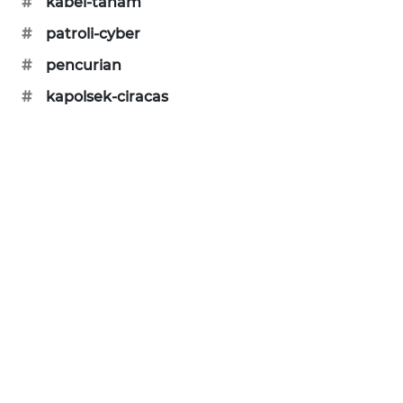
#
kabel-tanam
SIBARAGAS
#
patroli-cyber
NEWS
#
pencurian
METRO
#
kapolsek-ciracas
SIANTAR
NEWS
METRO
MEDAN
NEWS
METRO
JAKARTA
NEWS
KRT
NEWS