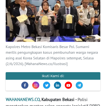
SAINS-TEKNO
KESEHATAN
INTERNASIONAL
SERBA-SERBI
Kapolres Metro Bekasi Komisaris Besar Pol. Sumarni
merilis pengungkapan kasus pembunuhan warga negara
PENDIDIKAN
asing asal Korea Selatan di Mapolres setempat, Selasa
(2/6/2026). [WahanaNews.co/Ilustrasi]
OLAHRAGA
Ikuti Kami di:
OPINI
EDITORIAL
WAHANANEWS.CO
, Kabupaten Bekasi -
Polisi
menetapkan mantan calon anggota legislatif DPRD