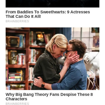
WN
SUMEDANG
WN
CIANJUR
WN
KEPULAUAN
SERIBU
WN
TANGERANG
WN
BINJAI
WN
CIREBON