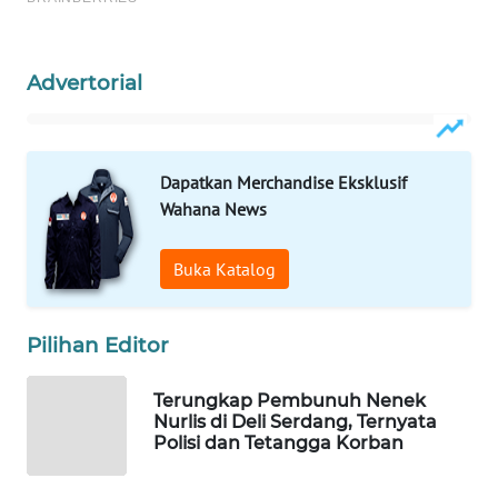
WAHANA
LISTRIK
Advertorial
WAHANA
TRAVEL
Dapatkan Merchandise Eksklusif
WAHANA
Wahana News
TV
Buka Katalog
WAHANANEWS
ID
Pilihan Editor
WAHANANEWS
CO ID
Terungkap Pembunuh Nenek
Nurlis di Deli Serdang, Ternyata
Polisi dan Tetangga Korban
WAHANANEWS
NET