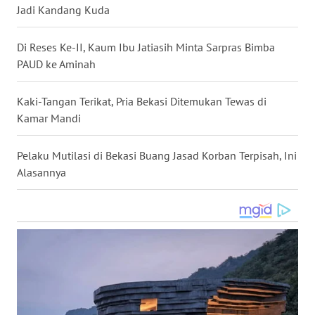
Jadi Kandang Kuda
WN
NUSANTARA
Di Reses Ke-II, Kaum Ibu Jatiasih Minta Sarpras Bimba
PAUD ke Aminah
WN
JOGJA
Kaki-Tangan Terikat, Pria Bekasi Ditemukan Tewas di
Kamar Mandi
WN
JATIM
Pelaku Mutilasi di Bekasi Buang Jasad Korban Terpisah, Ini
Alasannya
WN
BALI
WN
KALBAR
WN
KALTENG