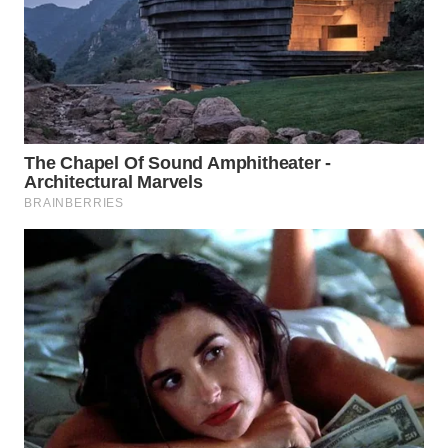
WN
KALTARA
WN
KALSEL
WN
KALTIM
WN
SULSEL
WN
GORONTALO
WN
SULUT