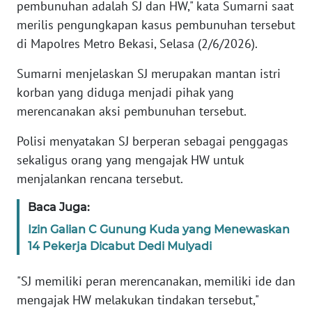
pembunuhan adalah SJ dan HW," kata Sumarni saat
merilis pengungkapan kasus pembunuhan tersebut
KARIR
di Mapolres Metro Bekasi, Selasa (2/6/2026).
DISCLAIMER
Sumarni menjelaskan SJ merupakan mantan istri
korban yang diduga menjadi pihak yang
Wahana
merencanakan aksi pembunuhan tersebut.
News
Regional
Polisi menyatakan SJ berperan sebagai penggagas
sekaligus orang yang mengajak HW untuk
WN
menjalankan rencana tersebut.
SUMUT
Baca Juga:
WN
Izin Galian C Gunung Kuda yang Menewaskan
JAKARTA
14 Pekerja Dicabut Dedi Mulyadi
WN
"SJ memiliki peran merencanakan, memiliki ide dan
JABAR
mengajak HW melakukan tindakan tersebut,"