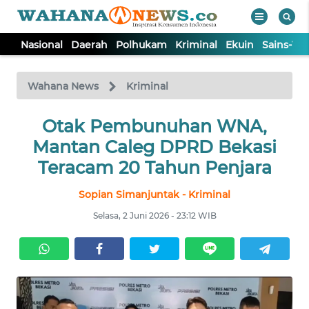
Nasional
Daerah
Polhukam
Kriminal
Ekuin
Sains-Te
WAHANA
Tutup
TV
Wahana News
Kriminal
NASIONAL
Otak Pembunuhan WNA,
Mantan Caleg DPRD Bekasi
DAERAH
Teracam 20 Tahun Penjara
Sopian Simanjuntak - Kriminal
POLHUKAM
Selasa, 2 Juni 2026 - 23:12 WIB
KRIMINAL
EKUIN