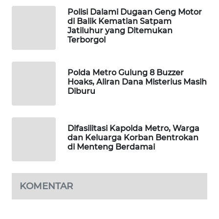
WAHANA
Polisi Dalami Dugaan Geng Motor
DESA
di Balik Kematian Satpam
Jatiluhur yang Ditemukan
WISATA
Terborgol
LAPAK
WAHANA
Polda Metro Gulung 8 Buzzer
Hoaks, Aliran Dana Misterius Masih
Diburu
Wahana
Network
KONSUMEN
Difasilitasi Kapolda Metro, Warga
dan Keluarga Korban Bentrokan
LISTRIK
di Menteng Berdamai
MASYARAKAT
KELISTRIKAN
KOMENTAR
WALINKI
ID