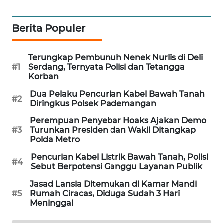
MAWAKA
Berita Populer
ID
MARTABAT
Terungkap Pembunuh Nenek Nurlis di Deli
NET
#1
Serdang, Ternyata Polisi dan Tetangga
Korban
PLN
Dua Pelaku Pencurian Kabel Bawah Tanah
#2
WATCH
Diringkus Polsek Pademangan
Perempuan Penyebar Hoaks Ajakan Demo
MKLI
#3
Turunkan Presiden dan Wakil Ditangkap
Polda Metro
LPKKI
Pencurian Kabel Listrik Bawah Tanah, Polisi
#4
Sebut Berpotensi Ganggu Layanan Publik
LKKI
Jasad Lansia Ditemukan di Kamar Mandi
#5
Rumah Ciracas, Diduga Sudah 3 Hari
Meninggal
KOPEKLIN