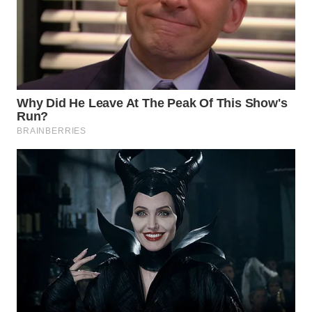
WN
BOGOR
WN
DEPOK
WN
TAPANULI
UTARA
WN
SAMOSIR
WN
PADANG
LAWAS