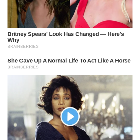
WN
NATUNA
WN
BINTAN
WN
MANDALIKA
WN
LIKUPANG
WN
LABUANBAJO
WN
BORNEO