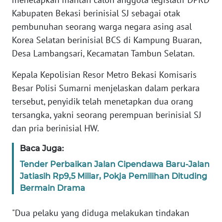
Informasi
Kabupaten Bekasi berinisial SJ sebagai otak
INDEKS
pembunuhan seorang warga negara asing asal
BERITA
Korea Selatan berinisial BCS di Kampung Buaran,
Desa Lambangsari, Kecamatan Tambun Selatan.
KONTAK
KAMI
Kepala Kepolisian Resor Metro Bekasi Komisaris
Besar Polisi Sumarni menjelaskan dalam perkara
INFO
tersebut, penyidik telah menetapkan dua orang
IKLAN
tersangka, yakni seorang perempuan berinisial SJ
dan pria berinisial HW.
TENTANG
KAMI
Baca Juga:
Tender Perbaikan Jalan Cipendawa Baru-Jalan
PEDOMAN
Jatiasih Rp9,5 Miliar, Pokja Pemilihan Dituding
MEDIA
Bermain Drama
SIBER
"Dua pelaku yang diduga melakukan tindakan
REDAKSI