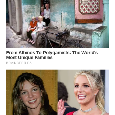
WN
PRIANGAN
TIMUR
WN
SEMARANG
WN
SOLO
WN
BOROBUDUR
WN
MADURA
WN
SURABAYA