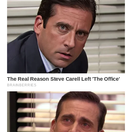
TAPANULI
TENGAH
WN DELI
SERDANG
WN
TEBING
TINGGI
WN
PAKPAK
WN
KARAWANG
WN
BEKASI