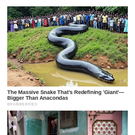
WN
INDRAMAYU
WN
KUNINGAN
WN
MAJALENGKA
WN
SUBANG
WN
SUKABUMI
WN
PURWAKARTA