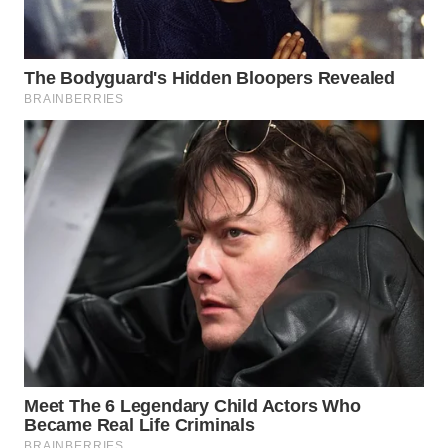
Wahana
Media
Group
WAHANA
NEWS
WAHANA
TANI
WAHANA
ADVOKAT
WAHANA
INFRASTRUKTUR
WAHANA
KONSUMEN