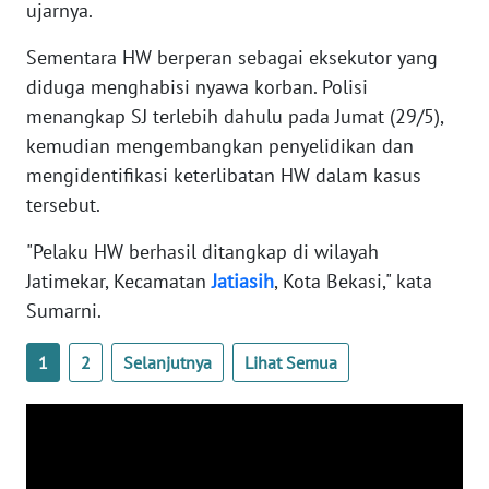
ujarnya.
WN
BANTEN
Sementara HW berperan sebagai eksekutor yang
diduga menghabisi nyawa korban. Polisi
WN
menangkap SJ terlebih dahulu pada Jumat (29/5),
NTT
kemudian mengembangkan penyelidikan dan
mengidentifikasi keterlibatan HW dalam kasus
WN
KEPRI
tersebut.
"Pelaku HW berhasil ditangkap di wilayah
WN
Jatimekar, Kecamatan
Jatiasih
, Kota Bekasi," kata
PAPUA
Sumarni.
WN
1
2
Selanjutnya
Lihat Semua
PAPUA
BARAT
WN
RIAU