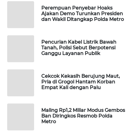
WAHANA
Perempuan Penyebar Hoaks
Ajakan Demo Turunkan Presiden
SPORT
dan Wakil Ditangkap Polda Metro
WAHANA
UMKM
Pencurian Kabel Listrik Bawah
Tanah, Polisi Sebut Berpotensi
WAHANA
Ganggu Layanan Publik
SELEB
WAHANA
Cekcok Kekasih Berujung Maut,
PERSONA
Pria di Grogol Hantam Korban
Empat Kali dengan Palu
WAHANA
OTOMOTIF
Maling Rp1,2 Miliar Modus Gembos
Ban Diringkos Resmob Polda
WAHANA
Metro
HEALTH