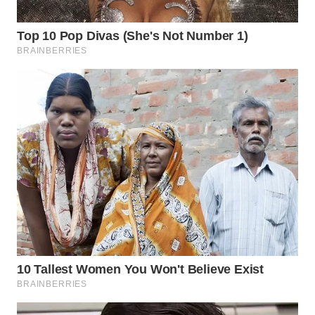
WN
TAPANULI
SELATAN
WN
TANJUNG
LESUNG
WN
KARO
WN
SIMALUNGUN
WN
LABUHANBATU
WN