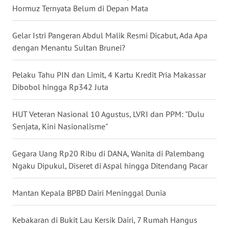
Hormuz Ternyata Belum di Depan Mata
WN
NUSANTARA
Gelar Istri Pangeran Abdul Malik Resmi Dicabut, Ada Apa
dengan Menantu Sultan Brunei?
WN
JOGJA
Pelaku Tahu PIN dan Limit, 4 Kartu Kredit Pria Makassar
Dibobol hingga Rp342 Juta
WN
JATIM
HUT Veteran Nasional 10 Agustus, LVRI dan PPM: "Dulu
Senjata, Kini Nasionalisme"
WN
BALI
Gegara Uang Rp20 Ribu di DANA, Wanita di Palembang
WN
Ngaku Dipukul, Diseret di Aspal hingga Ditendang Pacar
KALBAR
Mantan Kepala BPBD Dairi Meninggal Dunia
WN
KALTENG
Kebakaran di Bukit Lau Kersik Dairi, 7 Rumah Hangus