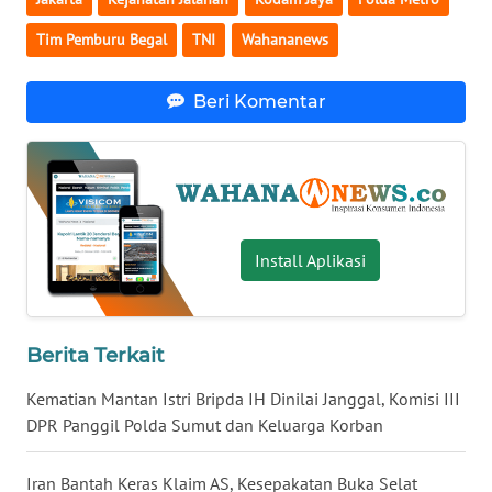
WN
Tim Pemburu Begal
TNI
Wahananews
BABEL
Beri Komentar
WN
SUMBAR
WN
SUMSEL
Install Aplikasi
WN
BENGKULU
Berita Terkait
WN
LAMPUNG
Kematian Mantan Istri Bripda IH Dinilai Janggal, Komisi III
DPR Panggil Polda Sumut dan Keluarga Korban
WN
JATENG
Iran Bantah Keras Klaim AS, Kesepakatan Buka Selat