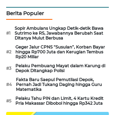
MAWAKA
Berita Populer
ID
MARTABAT
Sopir Ambulans Ungkap Detik-detik Bawa
NET
#1
Sutrimo ke RS, Jawabannya Berubah Saat
Ditanya Mulut Berbusa
PLN
Geger Jalur CPNS “Susulan”, Korban Bayar
#2
hingga Rp700 Juta dan Kerugian Tembus
WATCH
Rp20 Miliar
MKLI
Pelaku Pembuang Mayat dalam Karung di
#3
Depok Ditangkap Polisi
LPKKI
Fakta Baru Saepul Pemutilasi Depok,
#4
Pernah Jadi Tukang Daging hingga Guru
Matematika
LKKI
Pelaku Tahu PIN dan Limit, 4 Kartu Kredit
#5
Pria Makassar Dibobol hingga Rp342 Juta
KOPEKLIN