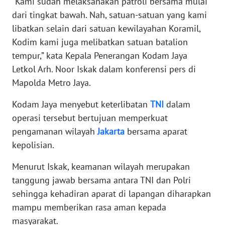
“Kami sudah melaksanakan patroli bersama mulai
dari tingkat bawah. Nah, satuan-satuan yang kami
KARIR
libatkan selain dari satuan kewilayahan Koramil,
Kodim kami juga melibatkan satuan batalion
DISCLAIMER
tempur,” kata Kepala Penerangan Kodam Jaya
Letkol Arh. Noor Iskak dalam konferensi pers di
Wahana
Mapolda Metro Jaya.
News
Regional
Kodam Jaya menyebut keterlibatan
TNI
dalam
operasi tersebut bertujuan memperkuat
WN
pengamanan wilayah
Jakarta
bersama aparat
SUMUT
kepolisian.
WN
Menurut Iskak, keamanan wilayah merupakan
JAKARTA
tanggung jawab bersama antara TNI dan Polri
sehingga kehadiran aparat di lapangan diharapkan
WN
mampu memberikan rasa aman kepada
JABAR
masyarakat.