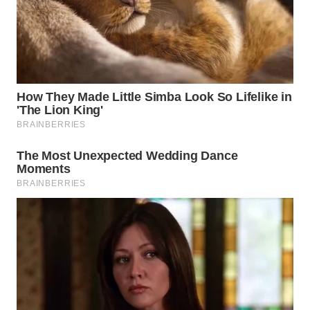
TAPANULI
TENGAH
WN DELI
SERDANG
WN
TEBING
TINGGI
WN
PAKPAK
WN
KARAWANG
WN
BEKASI