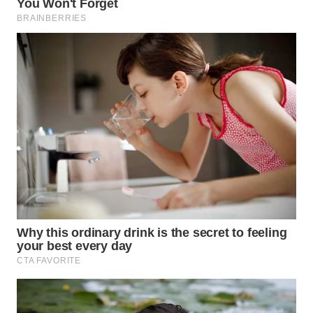
WN
MALUKU
WN
MALUT
WN
DAIRI
WN
DANAU
TOBA
WN
NIAS
WN
LANGKAT