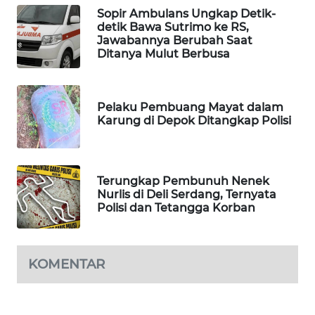
Sopir Ambulans Ungkap Detik-
WAHANA
detik Bawa Sutrimo ke RS,
DESA
Jawabannya Berubah Saat
WISATA
Ditanya Mulut Berbusa
LAPAK
WAHANA
Pelaku Pembuang Mayat dalam
Karung di Depok Ditangkap Polisi
Wahana
Network
Terungkap Pembunuh Nenek
KONSUMEN
Nurlis di Deli Serdang, Ternyata
LISTRIK
Polisi dan Tetangga Korban
MASYARAKAT
KELISTRIKAN
KOMENTAR
WALINKI
ID