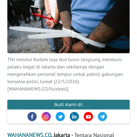
SAINS-TEKNO
KESEHATAN
INTERNASIONAL
SERBA-SERBI
TNI melalui Kodam Jaya ikut turun langsung memburu
pelaku begal di Jakarta dan sekitarnya dengan
PENDIDIKAN
mengerahkan personel tempur untuk patroli gabungan
bersama polisi, Jumat (22/5/2026).
OLAHRAGA
[WAHANANEWS.CO/Ilustrasi].
Ikuti Kami di:
OPINI
EDITORIAL
WAHANANEWS.CO
, Jakarta -
Tentara Nasional