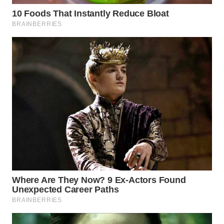
WN
SUMEDANG
WN
CIANJUR
WN
KEPULAUAN
SERIBU
WN
TANGERANG
WN
BINJAI
WN
CIREBON