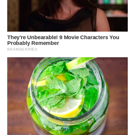
WN
BOGOR
WN
DEPOK
WN
TAPANULI
UTARA
WN
SAMOSIR
WN
PADANG
LAWAS