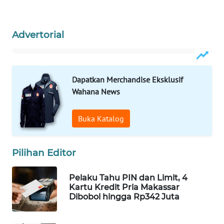
WAHANA
LISTRIK
Advertorial
WAHANA
TRAVEL
Dapatkan Merchandise Eksklusif
WAHANA
Wahana News
TV
Buka Katalog
WAHANANEWS
ID
Pilihan Editor
WAHANANEWS
CO ID
Pelaku Tahu PIN dan Limit, 4
Kartu Kredit Pria Makassar
Dibobol hingga Rp342 Juta
WAHANANEWS
NET