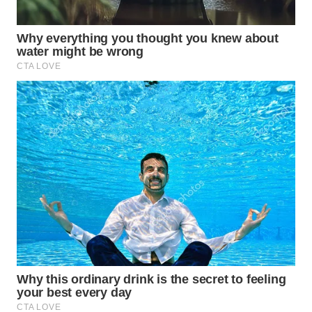
Wahana
Media
Group
WAHANA
NEWS
WAHANA
TANI
WAHANA
ADVOKAT
WAHANA
INFRASTRUKTUR
WAHANA
KONSUMEN