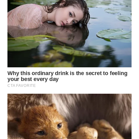
WN
TAPANULI
SELATAN
WN
TANJUNG
LESUNG
WN
KARO
WN
SIMALUNGUN
WN
LABUHANBATU
WN