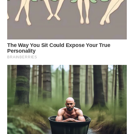
WN
NATUNA
WN
BINTAN
WN
MANDALIKA
WN
LIKUPANG
WN
LABUANBAJO
WN
BORNEO