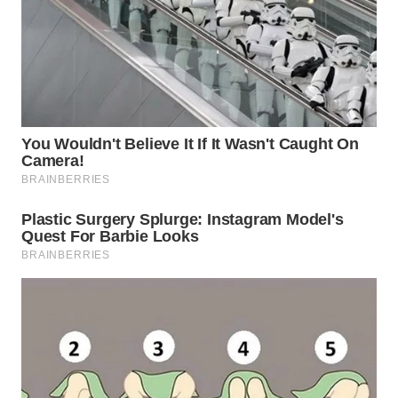
WN
PRIANGAN
TIMUR
WN
SEMARANG
WN
SOLO
WN
BOROBUDUR
WN
MADURA
WN
SURABAYA