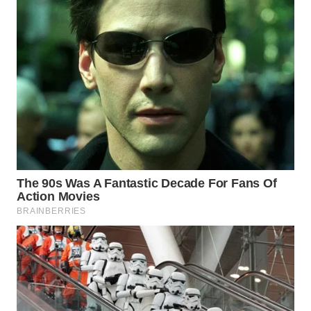
WN
INDRAMAYU
WN
KUNINGAN
WN
MAJALENGKA
WN
SUBANG
WN
SUKABUMI
WN
PURWAKARTA