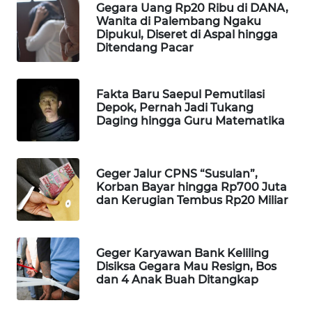
Gegara Uang Rp20 Ribu di DANA,
WAHANA
Wanita di Palembang Ngaku
SPORT
Dipukul, Diseret di Aspal hingga
Ditendang Pacar
WAHANA
UMKM
Fakta Baru Saepul Pemutilasi
Depok, Pernah Jadi Tukang
Daging hingga Guru Matematika
WAHANA
SELEB
WAHANA
Geger Jalur CPNS “Susulan”,
Korban Bayar hingga Rp700 Juta
PERSONA
dan Kerugian Tembus Rp20 Miliar
WAHANA
OTOMOTIF
Geger Karyawan Bank Keliling
Disiksa Gegara Mau Resign, Bos
WAHANA
dan 4 Anak Buah Ditangkap
HEALTH