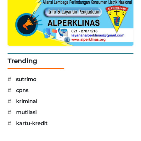
PORTAL
KONSUMEN
FORWAMKI
ALPERKLINAS
Trending
FORJASIDA
#
sutrimo
TAMBANG
NEWS
#
cpns
#
kriminal
SITUNGIR
NEWS
#
mutilasi
#
kartu-kredit
SIDIKALANG
NEWS