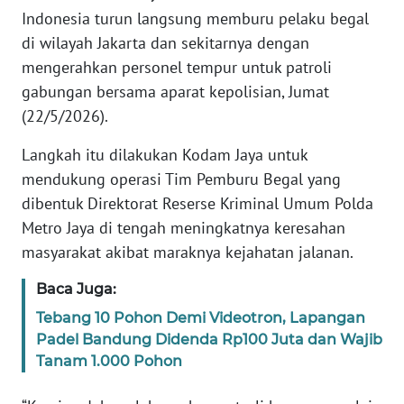
Informasi
Indonesia turun langsung memburu pelaku begal
di wilayah Jakarta dan sekitarnya dengan
INDEKS
BERITA
mengerahkan personel tempur untuk patroli
gabungan bersama aparat kepolisian, Jumat
KONTAK
(22/5/2026).
KAMI
Langkah itu dilakukan Kodam Jaya untuk
mendukung operasi Tim Pemburu Begal yang
INFO
IKLAN
dibentuk Direktorat Reserse Kriminal Umum Polda
Metro Jaya di tengah meningkatnya keresahan
TENTANG
masyarakat akibat maraknya kejahatan jalanan.
KAMI
Baca Juga:
PEDOMAN
Tebang 10 Pohon Demi Videotron, Lapangan
MEDIA
Padel Bandung Didenda Rp100 Juta dan Wajib
SIBER
Tanam 1.000 Pohon
REDAKSI