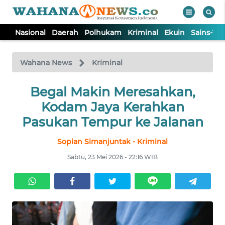
Nasional
Daerah
Polhukam
Kriminal
Ekuin
Sains-Te
WAHANA
Tutup
TV
Wahana News
Kriminal
NASIONAL
Begal Makin Meresahkan,
Kodam Jaya Kerahkan
DAERAH
Pasukan Tempur ke Jalanan
Sopian Simanjuntak - Kriminal
POLHUKAM
Sabtu, 23 Mei 2026 - 22:16 WIB
KRIMINAL
EKUIN