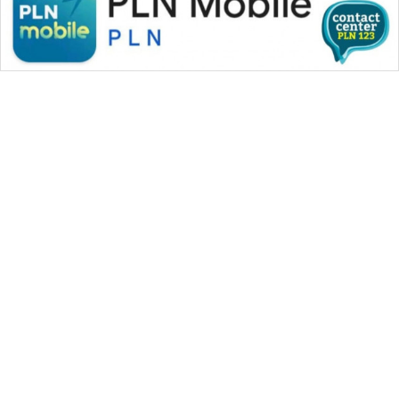
WAHANA MEDIA GROUP
|
|
|
WAHANA NEWS co
WAHANA TANI
WAHANA ADVOKAT
|
|
WAHANA INFRASTRUKTUR
WAHANA KONSUMEN
|
|
|
WAHANA LISTRIK
WAHANA TRAVEL
WAHANA TV
|
|
|
WAHANANEWS id
WAHANANEWS CO ID
WAHANANEWS NET
|
|
|
WAHANA SPORT ID
Wahana UMKM
Wahana Seleb