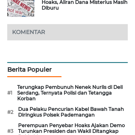
Hoaks, Aliran Dana Misterius Masih
WAHANA
Diburu
DESA
WISATA
KOMENTAR
LAPAK
WAHANA
Wahana
Network
Berita Populer
KONSUMEN
LISTRIK
Terungkap Pembunuh Nenek Nurlis di Deli
#1
Serdang, Ternyata Polisi dan Tetangga
Korban
MASYARAKAT
KELISTRIKAN
Dua Pelaku Pencurian Kabel Bawah Tanah
#2
Diringkus Polsek Pademangan
WALINKI
Perempuan Penyebar Hoaks Ajakan Demo
ID
#3
Turunkan Presiden dan Wakil Ditangkap