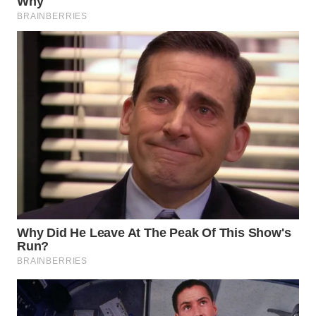
WN
MALUKU
WN
MALUT
WN
DAIRI
WN
DANAU
TOBA
WN
NIAS
WN
LANGKAT