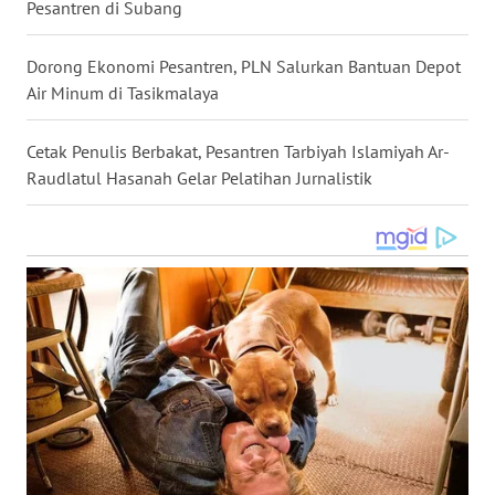
Pesantren di Subang
WN
NUSANTARA
Dorong Ekonomi Pesantren, PLN Salurkan Bantuan Depot
Air Minum di Tasikmalaya
WN
JOGJA
Cetak Penulis Berbakat, Pesantren Tarbiyah Islamiyah Ar-
Raudlatul Hasanah Gelar Pelatihan Jurnalistik
WN
JATIM
WN
BALI
WN
KALBAR
WN
KALTENG