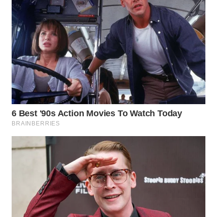
WN
TAPANULI
SELATAN
WN
TANJUNG
LESUNG
WN
KARO
WN
SIMALUNGUN
WN
LABUHANBATU
WN