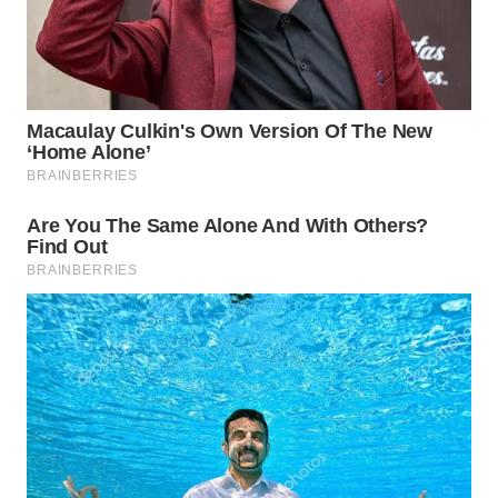
TAPANULI
TENGAH
WN DELI
SERDANG
WN
TEBING
TINGGI
WN
PAKPAK
WN
KARAWANG
WN
BEKASI