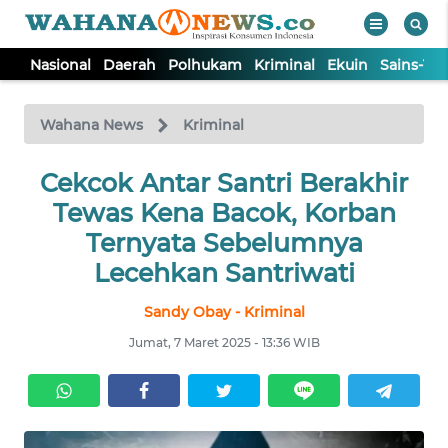
Nasional
Daerah
Polhukam
Kriminal
Ekuin
Sains-Te
WAHANA
Tutup
TV
Wahana News
Kriminal
NASIONAL
Cekcok Antar Santri Berakhir
Tewas Kena Bacok, Korban
DAERAH
Ternyata Sebelumnya
Lecehkan Santriwati
POLHUKAM
Sandy Obay - Kriminal
Jumat, 7 Maret 2025 - 13:36 WIB
KRIMINAL
EKUIN