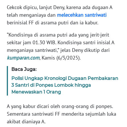
Cekcok dipicu, lanjut Deny, karena ada dugaan A
KARIR
telah menganiaya dan
melecehkan
santriwati
berinisial FF di asrama putri dan ia kabur.
DISCLAIMER
“Kondisinya di asrama putri ada yang jerit-jerit
sekitar jam 01.30 WIB. Kondisinya santri inisial A
Wahana
News
menganiaya santriwati,” jelas Deny dikutip dari
Regional
kumparan.com
, Kamis (6/3/2025).
WN
Baca Juga:
SUMUT
Polisi Ungkap Kronologi Dugaan Pembakaran
3 Santri di Ponpes Lombok hingga
WN
Menewaskan 1 Orang
JAKARTA
A yang kabur dicari oleh orang-orang di ponpes.
WN
Sementara santriwati FF menderita sejumlah luka
JABAR
akibat dianiaya A.