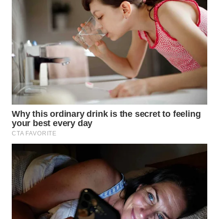
WN
NATUNA
WN
BINTAN
WN
MANDALIKA
WN
LIKUPANG
WN
LABUANBAJO
WN
BORNEO