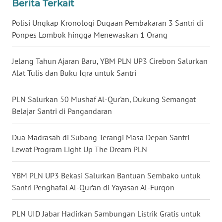
Berita Terkait
WN
Polisi Ungkap Kronologi Dugaan Pembakaran 3 Santri di
BABEL
Ponpes Lombok hingga Menewaskan 1 Orang
WN
Jelang Tahun Ajaran Baru, YBM PLN UP3 Cirebon Salurkan
SUMBAR
Alat Tulis dan Buku Iqra untuk Santri
WN
SUMSEL
PLN Salurkan 50 Mushaf Al-Qur'an, Dukung Semangat
Belajar Santri di Pangandaran
WN
BENGKULU
Dua Madrasah di Subang Terangi Masa Depan Santri
Lewat Program Light Up The Dream PLN
WN
LAMPUNG
YBM PLN UP3 Bekasi Salurkan Bantuan Sembako untuk
Santri Penghafal Al-Qur’an di Yayasan Al-Furqon
WN
JATENG
PLN UID Jabar Hadirkan Sambungan Listrik Gratis untuk