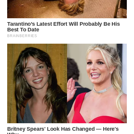
WN
KALTARA
WN
KALSEL
WN
KALTIM
WN
SULSEL
WN
GORONTALO
WN
SULUT