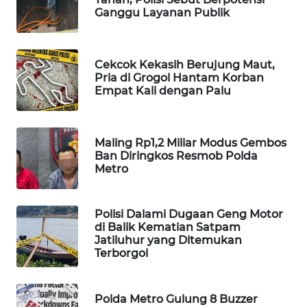
Ganggu Layanan Publik
WAHANA
SPORT
Cekcok Kekasih Berujung Maut,
WAHANA
Pria di Grogol Hantam Korban
UMKM
Empat Kali dengan Palu
WAHANA
SELEB
Maling Rp1,2 Miliar Modus Gembos
Ban Diringkos Resmob Polda
Metro
WAHANA
PERSONA
Polisi Dalami Dugaan Geng Motor
WAHANA
di Balik Kematian Satpam
OTOMOTIF
Jatiluhur yang Ditemukan
Terborgol
WAHANA
HEALTH
Polda Metro Gulung 8 Buzzer