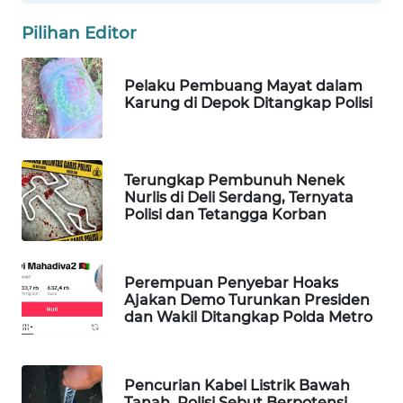
WAHANA
Pilihan Editor
LISTRIK
Pelaku Pembuang Mayat dalam
WAHANA
Karung di Depok Ditangkap Polisi
TRAVEL
WAHANA
TV
Terungkap Pembunuh Nenek
Nurlis di Deli Serdang, Ternyata
Polisi dan Tetangga Korban
WAHANANEWS
ID
Perempuan Penyebar Hoaks
WAHANANEWS
Ajakan Demo Turunkan Presiden
CO ID
dan Wakil Ditangkap Polda Metro
WAHANANEWS
NET
Pencurian Kabel Listrik Bawah
Tanah, Polisi Sebut Berpotensi