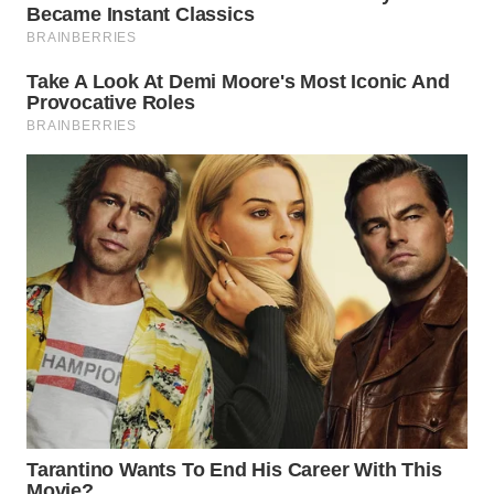
WN
INDRAMAYU
WN
KUNINGAN
WN
MAJALENGKA
WN
SUBANG
WN
SUKABUMI
WN
PURWAKARTA