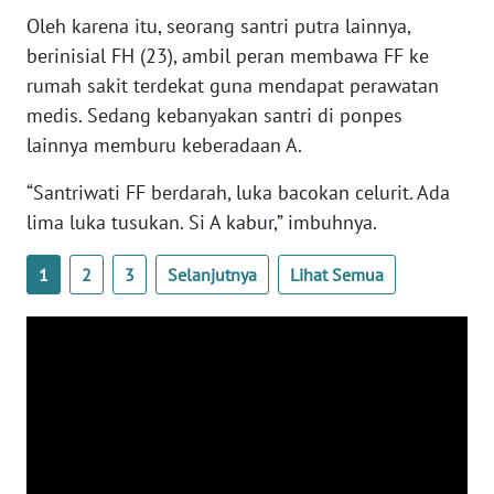
WN
Oleh karena itu, seorang santri putra lainnya,
BANTEN
berinisial FH (23), ambil peran membawa FF ke
rumah sakit terdekat guna mendapat perawatan
WN
medis. Sedang kebanyakan santri di ponpes
NTT
lainnya memburu keberadaan A.
WN
“Santriwati FF berdarah, luka bacokan celurit. Ada
KEPRI
lima luka tusukan. Si A kabur,” imbuhnya.
WN
1
2
3
Selanjutnya
Lihat Semua
PAPUA
WN
PAPUA
BARAT
WN
RIAU