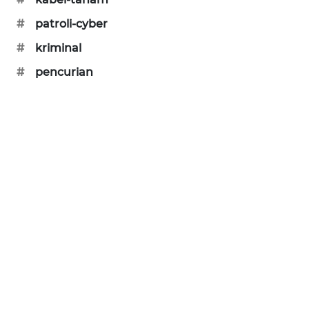
PORTAL
#
patroli-cyber
KONSUMEN
#
kriminal
FORWAMKI
#
pencurian
ALPERKLINAS
FORJASIDA
TAMBANG
NEWS
SITUNGIR
NEWS
SIDIKALANG
NEWS