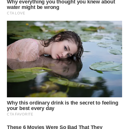
WN
SUMEDANG
WN
CIANJUR
WN
KEPULAUAN
SERIBU
WN
TANGERANG
WN
BINJAI
WN
CIREBON