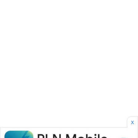
SONYA
ASA
NEWS
X