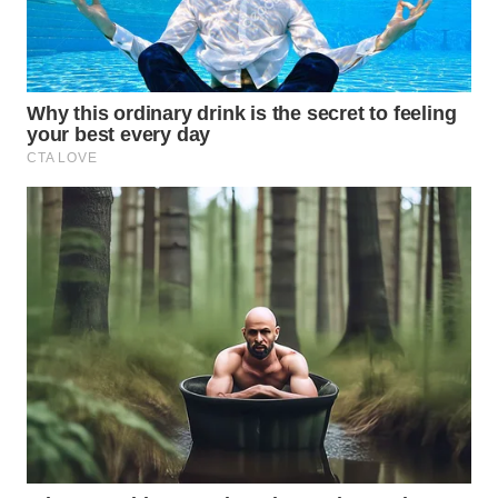
WN
BOGOR
WN
DEPOK
WN
TAPANULI
UTARA
WN
SAMOSIR
WN
PADANG
LAWAS