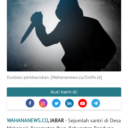
SAINS-TEKNO
KESEHATAN
INTERNASIONAL
SERBA-SERBI
PENDIDIKAN
Ilustrasi pembacokan. [Wahananews.co/SinPo.id]
OLAHRAGA
Ikuti Kami di:
OPINI
EDITORIAL
WAHANANEWS.CO
, JABAR
- Sejumlah santri di Desa