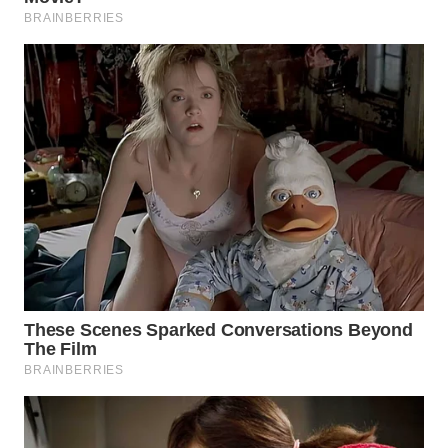
WN
PRIANGAN
TIMUR
WN
SEMARANG
WN
SOLO
WN
BOROBUDUR
WN
MADURA
WN
SURABAYA