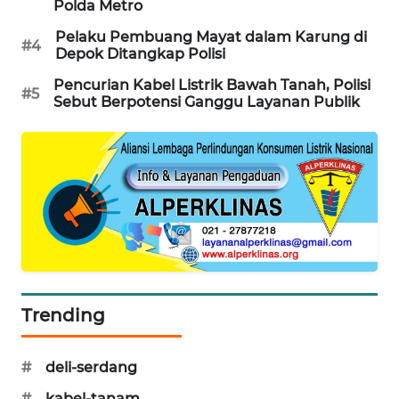
Polda Metro
MAWAKA
Pelaku Pembuang Mayat dalam Karung di
#4
ID
Depok Ditangkap Polisi
Pencurian Kabel Listrik Bawah Tanah, Polisi
#5
MARTABAT
Sebut Berpotensi Ganggu Layanan Publik
NET
PLN
WATCH
MKLI
LPKKI
Trending
LKKI
#
deli-serdang
KOPEKLIN
#
kabel-tanam