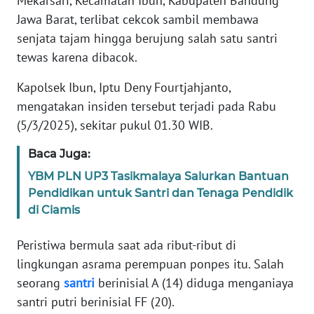
Mekarsari, Kecamatan Ibun, Kabupaten Bandung
Informasi
Jawa Barat, terlibat cekcok sambil membawa
INDEKS
senjata tajam hingga berujung salah satu santri
BERITA
tewas karena dibacok.
Kapolsek Ibun, Iptu Deny Fourtjahjanto,
KONTAK
KAMI
mengatakan insiden tersebut terjadi pada Rabu
(5/3/2025), sekitar pukul 01.30 WIB.
INFO
Baca Juga:
IKLAN
YBM PLN UP3 Tasikmalaya Salurkan Bantuan
TENTANG
Pendidikan untuk Santri dan Tenaga Pendidik
KAMI
di Ciamis
PEDOMAN
Peristiwa bermula saat ada ribut-ribut di
MEDIA
lingkungan asrama perempuan ponpes itu. Salah
SIBER
seorang
santri
berinisial A (14) diduga menganiaya
santri putri berinisial FF (20).
REDAKSI