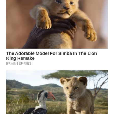
WN
MALUKU
WN
MALUT
WN
DAIRI
WN
DANAU
TOBA
WN
NIAS
WN
LANGKAT