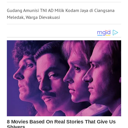
WN
Gudang Amunisi TNI AD Milik Kodam Jaya di Ciangsana
NUSANTARA
Meledak, Warga Dievakuasi
WN
JOGJA
WN
JATIM
WN
BALI
WN
KALBAR
WN
KALTENG