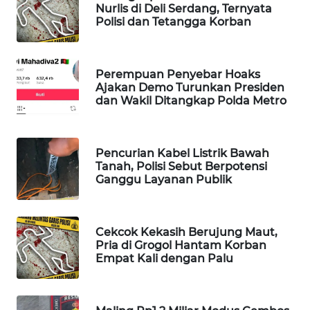
Nurlis di Deli Serdang, Ternyata
WAHANA
Polisi dan Tetangga Korban
SPORT
WAHANA
Perempuan Penyebar Hoaks
UMKM
Ajakan Demo Turunkan Presiden
dan Wakil Ditangkap Polda Metro
WAHANA
SELEB
Pencurian Kabel Listrik Bawah
Tanah, Polisi Sebut Berpotensi
WAHANA
Ganggu Layanan Publik
PERSONA
WAHANA
Cekcok Kekasih Berujung Maut,
OTOMOTIF
Pria di Grogol Hantam Korban
Empat Kali dengan Palu
WAHANA
HEALTH