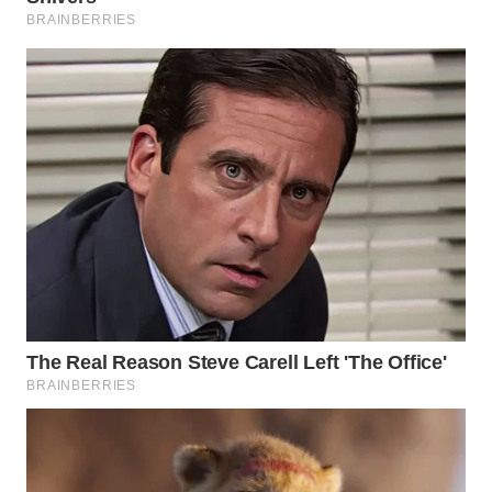
WN
KALTARA
WN
KALSEL
WN
KALTIM
WN
SULSEL
WN
GORONTALO
WN
SULUT