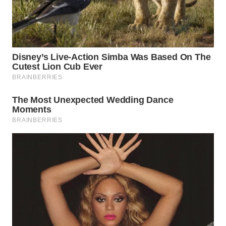
WN
TAPANULI
SELATAN
WN
TANJUNG
LESUNG
WN
KARO
WN
SIMALUNGUN
WN
LABUHANBATU
WN