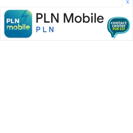
X
WAHANA MEDIA GROUP
|
|
|
WAHANA NEWS co
WAHANA TANI
WAHANA ADVOKAT
|
|
WAHANA INFRASTRUKTUR
WAHANA KONSUMEN
|
|
|
WAHANA LISTRIK
WAHANA TRAVEL
WAHANA TV