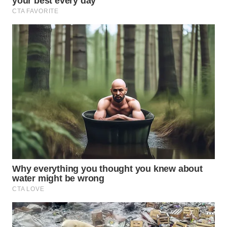
WN
BOGOR
WN
DEPOK
WN
TAPANULI
UTARA
WN
SAMOSIR
WN
PADANG
LAWAS