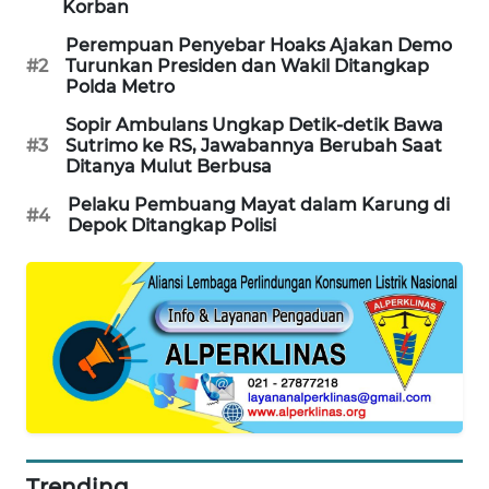
Korban
MAWAKA
Perempuan Penyebar Hoaks Ajakan Demo
ID
#2
Turunkan Presiden dan Wakil Ditangkap
Polda Metro
MARTABAT
Sopir Ambulans Ungkap Detik-detik Bawa
NET
#3
Sutrimo ke RS, Jawabannya Berubah Saat
Ditanya Mulut Berbusa
PLN
Pelaku Pembuang Mayat dalam Karung di
#4
WATCH
Depok Ditangkap Polisi
MKLI
LPKKI
LKKI
KOPEKLIN
Trending