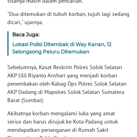
sisanya masih dalam pencarian.
"Dua ditemukan di tubuh korban, tujuh lagi sedang
KARIR
dicari," ujarnya.
DISCLAIMER
Baca Juga:
Lokasi Polisi Ditembak di Way Kanan, 12
Wahana
Selongsong Peluru Ditemukan
News
Regional
Sebelumnya, Kasat Reskrim Polres Solok Selatan
WN
AKP Ulil Riyanto Anshari yang menjadi korban
SUMUT
penembakan oleh Kabag Ops Polres Solok Selatan
AKP Dadang di Mapolres Solok Selatan Sumatera
WN
Barat (Sumbar).
JAKARTA
Akibatnya korban mengalami luka yang amat
WN
serius dan harus dirujuk ke Kota Padang untuk
JABAR
mendapatkan penanganan di Rumah Sakit