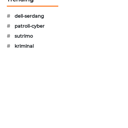
PORTAL
KONSUMEN
#
deli-serdang
#
patroli-cyber
FORWAMKI
#
sutrimo
ALPERKLINAS
#
kriminal
FORJASIDA
TAMBANG
NEWS
SITUNGIR
NEWS
SIDIKALANG
NEWS