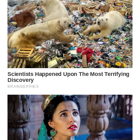
WN
SUMEDANG
WN
CIANJUR
WN
KEPULAUAN
SERIBU
WN
TANGERANG
WN
BINJAI
WN
CIREBON