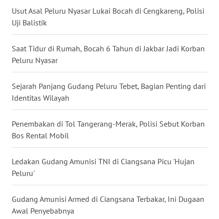
Usut Asal Peluru Nyasar Lukai Bocah di Cengkareng, Polisi
WN
Uji Balistik
BABEL
Saat Tidur di Rumah, Bocah 6 Tahun di Jakbar Jadi Korban
WN
Peluru Nyasar
SUMBAR
Sejarah Panjang Gudang Peluru Tebet, Bagian Penting dari
WN
SUMSEL
Identitas Wilayah
WN
Penembakan di Tol Tangerang-Merak, Polisi Sebut Korban
BENGKULU
Bos Rental Mobil
WN
Ledakan Gudang Amunisi TNI di Ciangsana Picu 'Hujan
LAMPUNG
Peluru'
WN
Gudang Amunisi Armed di Ciangsana Terbakar, Ini Dugaan
JATENG
Awal Penyebabnya