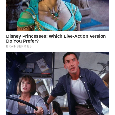
WN
INDRAMAYU
WN
KUNINGAN
WN
MAJALENGKA
WN
SUBANG
WN
SUKABUMI
WN
PURWAKARTA