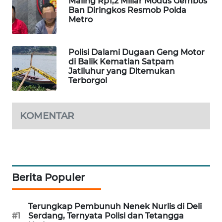
Maling Rp1,2 Miliar Modus Gembos
Ban Diringkos Resmob Polda
WAHANA
Metro
DESA
WISATA
Polisi Dalami Dugaan Geng Motor
LAPAK
di Balik Kematian Satpam
WAHANA
Jatiluhur yang Ditemukan
Terborgol
Wahana
Network
KOMENTAR
KONSUMEN
LISTRIK
MASYARAKAT
KELISTRIKAN
Berita Populer
WALINKI
Terungkap Pembunuh Nenek Nurlis di Deli
ID
#1
Serdang, Ternyata Polisi dan Tetangga