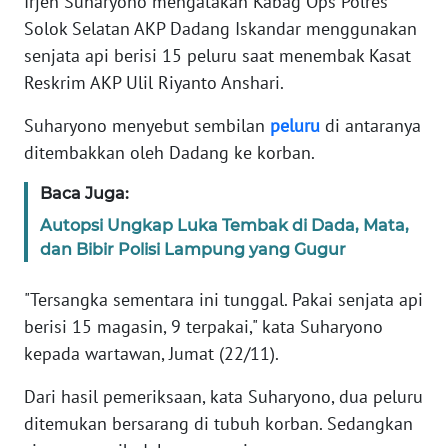
Irjen Suharyono mengatakan Kabag Ops Polres
Informasi
Solok Selatan AKP Dadang Iskandar menggunakan
INDEKS
senjata api berisi 15 peluru saat menembak Kasat
BERITA
Reskrim AKP Ulil Riyanto Anshari.
Suharyono menyebut sembilan
peluru
di antaranya
KONTAK
KAMI
ditembakkan oleh Dadang ke korban.
Baca Juga:
INFO
IKLAN
Autopsi Ungkap Luka Tembak di Dada, Mata,
dan Bibir Polisi Lampung yang Gugur
TENTANG
KAMI
"Tersangka sementara ini tunggal. Pakai senjata api
berisi 15 magasin, 9 terpakai," kata Suharyono
PEDOMAN
kepada wartawan, Jumat (22/11).
MEDIA
SIBER
Dari hasil pemeriksaan, kata Suharyono, dua peluru
ditemukan bersarang di tubuh korban. Sedangkan
REDAKSI