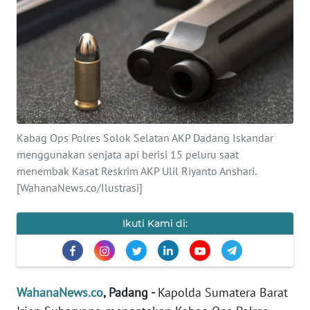
SAINS-TEKNO
KESEHATAN
INTERNASIONAL
SERBA-SERBI
Kabag Ops Polres Solok Selatan AKP Dadang Iskandar
menggunakan senjata api berisi 15 peluru saat
PENDIDIKAN
menembak Kasat Reskrim AKP Ulil Riyanto Anshari.
[WahanaNews.co/Ilustrasi]
OLAHRAGA
Ikuti Kami di:
OPINI
EDITORIAL
WahanaNews.co
, Padang -
Kapolda Sumatera Barat