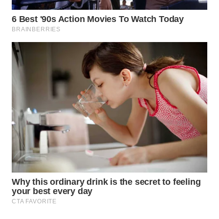
WN
PRIANGAN
TIMUR
WN
SEMARANG
WN
SOLO
WN
BOROBUDUR
WN
MADURA
WN
SURABAYA