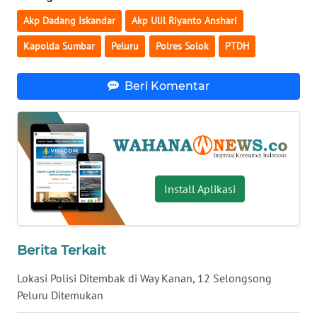
Akp Dadang Iskandar
Akp Ulil Riyanto Anshari
WN
SERAMBI
Kapolda Sumbar
Peluru
Polres Solok
PTDH
WN
Beri Komentar
JAMBI
WN
SULTRA
WN
Install Aplikasi
NTB
WN
SULTENG
Berita Terkait
Lokasi Polisi Ditembak di Way Kanan, 12 Selongsong
WN
Peluru Ditemukan
SULBAR