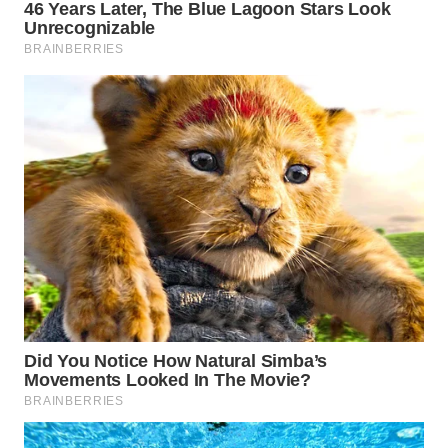
WN
NATUNA
WN
BINTAN
WN
MANDALIKA
WN
LIKUPANG
WN
LABUANBAJO
WN
BORNEO