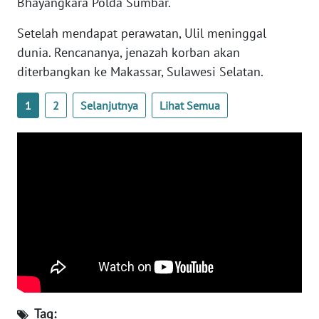
Bhayangkara Polda Sumbar.
WN
BANTEN
Setelah mendapat perawatan, Ulil meninggal
dunia. Rencananya, jenazah korban akan
WN
diterbangkan ke Makassar, Sulawesi Selatan.
NTT
1
2
Selanjutnya
Lihat Semua
WN
KEPRI
WN
PAPUA
WN
PAPUA
BARAT
WN
RIAU
Tag: