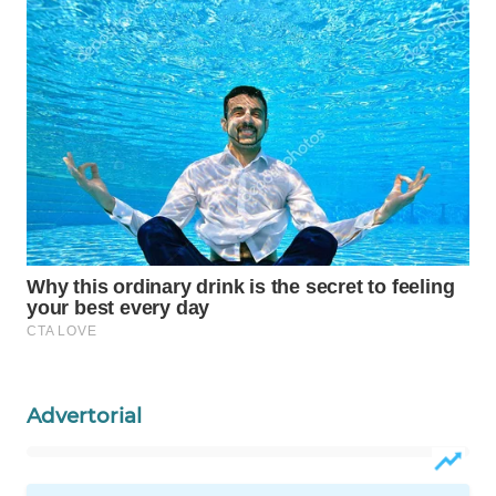
Wahana
Media
Group
WAHANA
NEWS
WAHANA
TANI
WAHANA
ADVOKAT
WAHANA
INFRASTRUKTUR
Advertorial
WAHANA
KONSUMEN