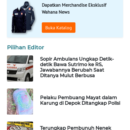
Dapatkan Merchandise Eksklusif
WAHANA
Wahana News
LISTRIK
Buka Katalog
WAHANA
TRAVEL
Pilihan Editor
WAHANA
TV
Sopir Ambulans Ungkap Detik-
detik Bawa Sutrimo ke RS,
Jawabannya Berubah Saat
WAHANANEWS
Ditanya Mulut Berbusa
ID
WAHANANEWS
Pelaku Pembuang Mayat dalam
CO ID
Karung di Depok Ditangkap Polisi
WAHANANEWS
NET
Terungkap Pembunuh Nenek