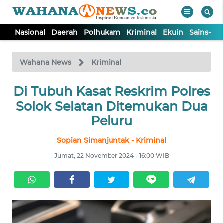
Nasional
Daerah
Polhukam
Kriminal
Ekuin
Sains-Te
WAHANA
Tutup
TV
Wahana News
Kriminal
Di Tubuh Kasat Reskrim Polres
NASIONAL
Solok Selatan Ditemukan Dua
DAERAH
Peluru
Sopian Simanjuntak - Kriminal
POLHUKAM
Jumat, 22 November 2024 - 16:00 WIB
KRIMINAL
EKUIN