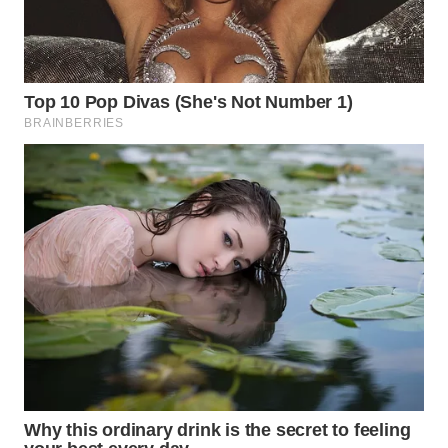
TAPANULI
TENGAH
WN DELI
SERDANG
WN
TEBING
TINGGI
WN
PAKPAK
WN
KARAWANG
WN
BEKASI