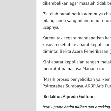
dikembalikan agar masalah tidak be
BABEL
"Setelah ramai berita adminnya cha
WN
bilang, anda yang bilang mau refun
SUMBAR
ucapnya.
WN
Karena tak segera mendapatkan ke
SUMSEL
kasus tersebut ke aparat kepolisi
dimintai Berita Acara Pemeriksaan 
WN
BENGKULU
Kini aparat kepolisian tengah mel
mencatut nama Lisa Mariana itu.
WN
LAMPUNG
"Masih proses penyelidikan ya, kem
Polrestabes Surabaya, AKBP Aris Pu
WN
JATENG
[Redaktur: Alpredo Gultom]
Ikuti update
berita pilihan
dan
breaking
WN