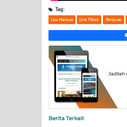
KALTARA
Tag:
WN
Lisa Mariana
Live Tiktok
Penipuan
KALSEL
WN
KALTIM
WN
SULSEL
Jadilah
WN
GORONTALO
WN
SULUT
Berita Terkait
WN
MALUKU