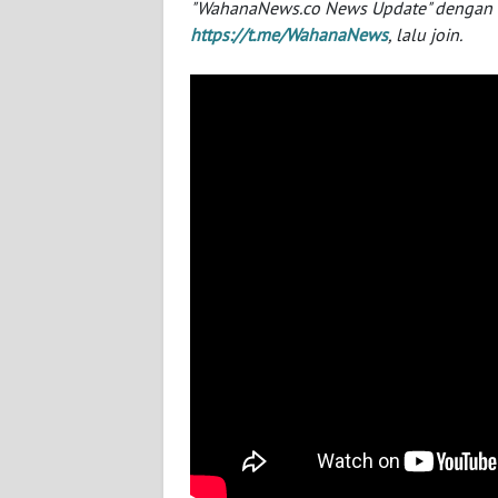
"WahanaNews.co News Update" dengan ins
NUSANTARA
https://t.me/WahanaNews
, lalu join.
WN
JOGJA
WN
JATIM
WN
BALI
WN
KALBAR
WN
KALTENG
WN