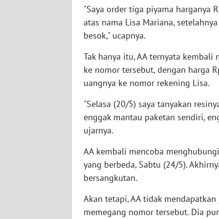
SERAMBI
"Saya order tiga piyama harganya R
atas nama Lisa Mariana, setelahnya
WN
besok," ucapnya.
JAMBI
Tak hanya itu, AA ternyata kembal
ke nomor tersebut, dengan harga Rp
WN
SULTRA
uangnya ke nomor rekening Lisa.
"Selasa (20/5) saya tanyakan resiny
WN
NTB
enggak mantau paketan sendiri, eng
ujarnya.
WN
AA kembali mencoba menghubungi 
SULTENG
yang berbeda, Sabtu (24/5). Akhirny
bersangkutan.
WN
SULBAR
Akan tetapi, AA tidak mendapatka
memegang nomor tersebut. Dia p
WN