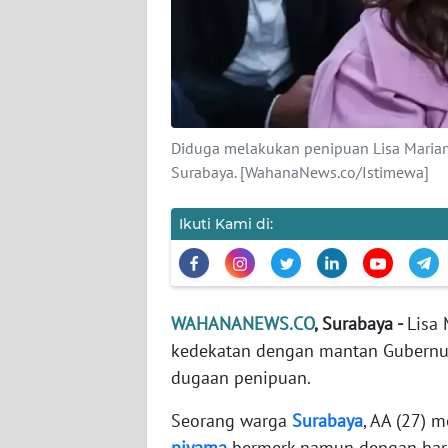
KARIR
DISCLAIMER
Wahana
News
Diduga melakukan penipuan Lisa Marian
Regional
Surabaya. [WahanaNews.co/Istimewa]
WN
SUMUT
Ikuti Kami di:
WN
JAKARTA
WAHANANEWS.CO
, Surabaya -
Lisa
kedekatan dengan mantan Gubernur 
WN
JABAR
dugaan penipuan.
Seorang warga
Surabaya
, AA (27) 
WN
piyama
bermerk namun dengan harga
BANTEN