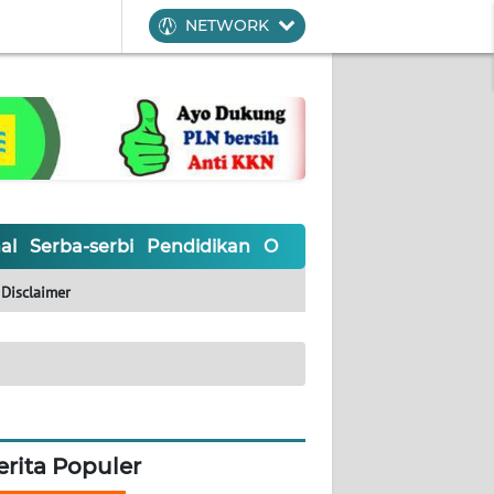
NETWORK
al
Serba-serbi
Pendidikan
Olahraga
Opini
Editoria
Disclaimer
erita Populer