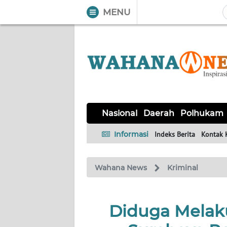
MENU
WAHANA
Tutup
TV
NASIONAL
DAERAH
POLHUKAM
KRIMINAL
EKUIN
SAINS-
KESEHATAN
INTERNASIONAL
Nasional
Daerah
Polhukam
TEKNO
Informasi
Indeks Berita
Kontak 
SERBA-
PENDIDIKAN
OLAHRAGA
OPINI
SERBI
Wahana News
Kriminal
EDITORIAL
Diduga Melak
Informasi