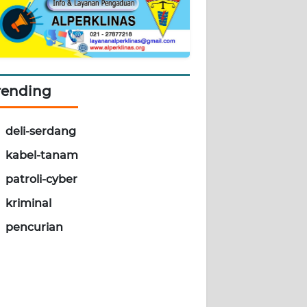
rending
deli-serdang
kabel-tanam
patroli-cyber
kriminal
pencurian