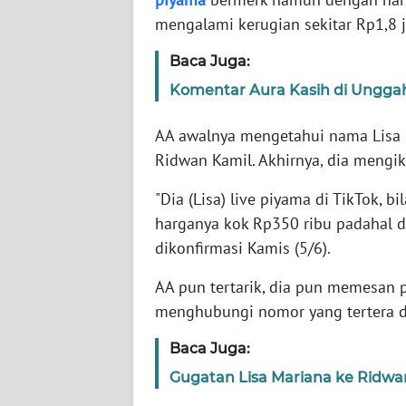
mengalami kerugian sekitar Rp1,8 j
WN
Baca Juga:
NTT
Komentar Aura Kasih di Unggah
WN
KEPRI
AA awalnya mengetahui nama Lisa 
Ridwan Kamil. Akhirnya, dia mengiku
WN
"Dia (Lisa) live piyama di TikTok, b
PAPUA
harganya kok Rp350 ribu padahal di
dikonfirmasi Kamis (5/6).
WN
PAPUA
AA pun tertarik, dia pun memesan 
BARAT
menghubungi nomor yang tertera di 
WN
Baca Juga:
RIAU
Gugatan Lisa Mariana ke Ridwa
WN