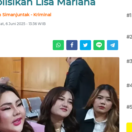
lisikan Lisa Mariana
 Simanjuntak - Kriminal
#1
t, 6 Juni 2025 - 13:36 WIB
#
#
#
#