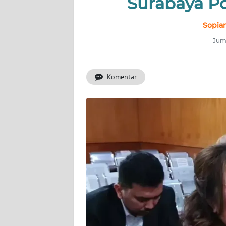
Surabaya Po
INDEKS
BERITA
Sopian
Juma
KONTAK
KAMI
Komentar
INFO
IKLAN
TENTANG
KAMI
PEDOMAN
MEDIA
SIBER
REDAKSI