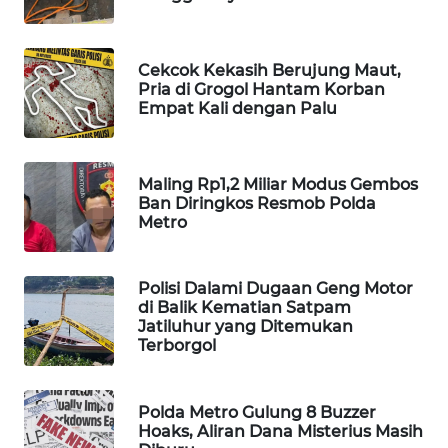
MAWAKA
ID
Cekcok Kekasih Berujung Maut,
Pria di Grogol Hantam Korban
Empat Kali dengan Palu
MARTABAT
NET
PLN
Maling Rp1,2 Miliar Modus Gembos
Ban Diringkos Resmob Polda
WATCH
Metro
MKLI
Polisi Dalami Dugaan Geng Motor
di Balik Kematian Satpam
LPKKI
Jatiluhur yang Ditemukan
Terborgol
LKKI
Polda Metro Gulung 8 Buzzer
KOPEKLIN
Hoaks, Aliran Dana Misterius Masih