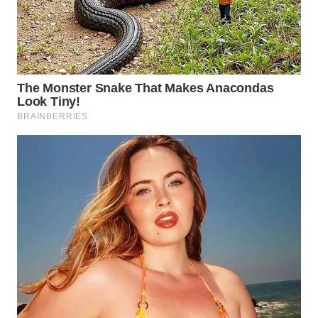
WAHANA
LISTRIK
WAHANA
TRAVEL
WAHANA
TV
WAHANANEWS
ID
WAHANANEWS
CO ID
WAHANANEWS
NET