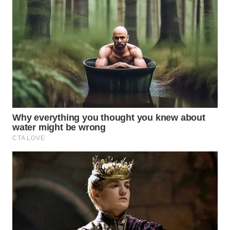
WN
BOGOR
WN
DEPOK
WN
TAPANULI
UTARA
WN
SAMOSIR
WN
PADANG
LAWAS