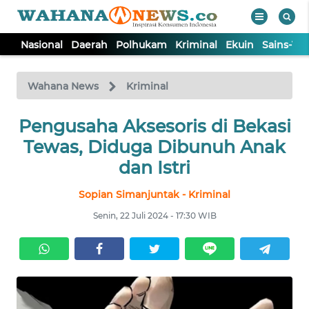
Nasional
Daerah
Polhukam
Kriminal
Ekuin
Sains-Te
WAHANA
Tutup
TV
Wahana News
Kriminal
Pengusaha Aksesoris di Bekasi
NASIONAL
Tewas, Diduga Dibunuh Anak
DAERAH
dan Istri
Sopian Simanjuntak - Kriminal
POLHUKAM
Senin, 22 Juli 2024 - 17:30 WIB
KRIMINAL
EKUIN