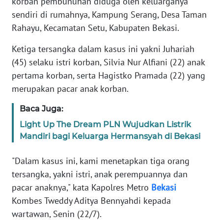
korban pembunuhan diduga oleh keluarganya
Informasi
sendiri di rumahnya, Kampung Serang, Desa Taman
INDEKS
Rahayu, Kecamatan Setu, Kabupaten Bekasi.
BERITA
Ketiga tersangka dalam kasus ini yakni Juhariah
(45) selaku istri korban, Silvia Nur Alfiani (22) anak
KONTAK
KAMI
pertama korban, serta Hagistko Pramada (22) yang
merupakan pacar anak korban.
INFO
IKLAN
Baca Juga:
Light Up The Dream PLN Wujudkan Listrik
TENTANG
Mandiri bagi Keluarga Hermansyah di Bekasi
KAMI
"Dalam kasus ini, kami menetapkan tiga orang
PEDOMAN
tersangka, yakni istri, anak perempuannya dan
MEDIA
pacar anaknya," kata Kapolres Metro
Bekasi
SIBER
Kombes Tweddy Aditya Bennyahdi kepada
wartawan, Senin (22/7).
REDAKSI