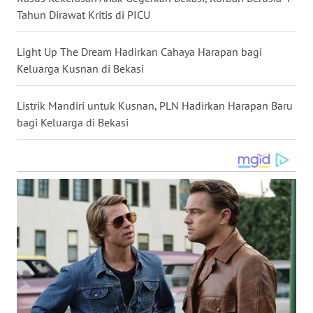
WN
Tahun Dirawat Kritis di PICU
MALUKU
Light Up The Dream Hadirkan Cahaya Harapan bagi
WN
Keluarga Kusnan di Bekasi
MALUT
Listrik Mandiri untuk Kusnan, PLN Hadirkan Harapan Baru
WN
bagi Keluarga di Bekasi
DAIRI
WN
DANAU
TOBA
WN
NIAS
WN
LANGKAT