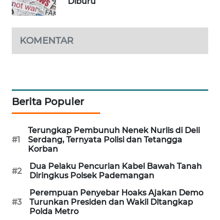
Diburu
PORTAL
KONSUMEN
KOMENTAR
FORWAMKI
ALPERKLINAS
FORJASIDA
Berita Populer
TAMBANG
Terungkap Pembunuh Nenek Nurlis di Deli
NEWS
#1
Serdang, Ternyata Polisi dan Tetangga
Korban
SITUNGIR
Dua Pelaku Pencurian Kabel Bawah Tanah
#2
NEWS
Diringkus Polsek Pademangan
Perempuan Penyebar Hoaks Ajakan Demo
SIDIKALANG
#3
Turunkan Presiden dan Wakil Ditangkap
NEWS
Polda Metro