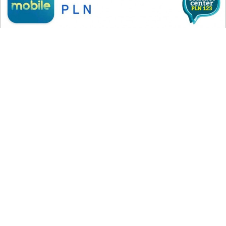
WAHANA MEDIA GROUP
|
|
|
WAHANA NEWS co
WAHANA TANI
WAHANA ADVOKAT
|
|
WAHANA INFRASTRUKTUR
WAHANA KONSUMEN
|
|
|
WAHANA LISTRIK
WAHANA TRAVEL
WAHANA TV
|
|
|
WAHANANEWS id
WAHANANEWS CO ID
WAHANANEWS NET
|
|
|
WAHANA SPORT ID
Wahana UMKM
Wahana Seleb
|
|
|
Wahana Persona
Wahana Otomotif
Wahana Health