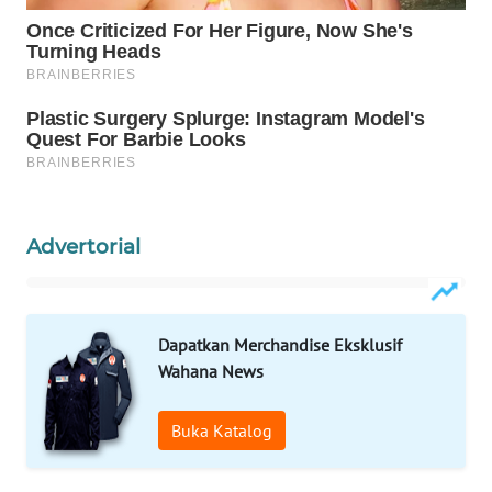
WAHANA
SPORT
WAHANA
UMKM
WAHANA
SELEB
Advertorial
WAHANA
PERSONA
Dapatkan Merchandise Eksklusif
WAHANA
Wahana News
OTOMOTIF
Buka Katalog
WAHANA
HEALTH