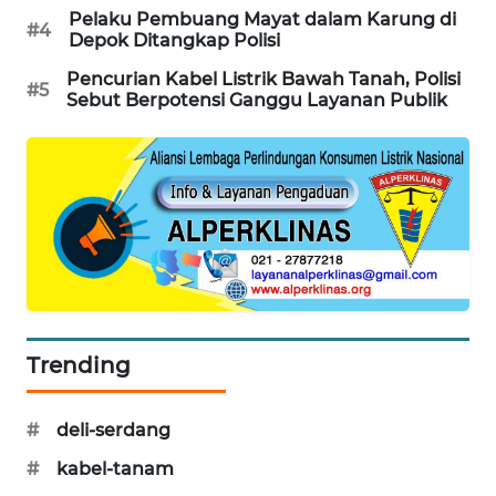
Pelaku Pembuang Mayat dalam Karung di
#4
SIBARAGAS
Depok Ditangkap Polisi
NEWS
Pencurian Kabel Listrik Bawah Tanah, Polisi
#5
Sebut Berpotensi Ganggu Layanan Publik
METRO
SIANTAR
NEWS
METRO
MEDAN
NEWS
METRO
JAKARTA
Trending
NEWS
KRT
#
deli-serdang
NEWS
#
kabel-tanam