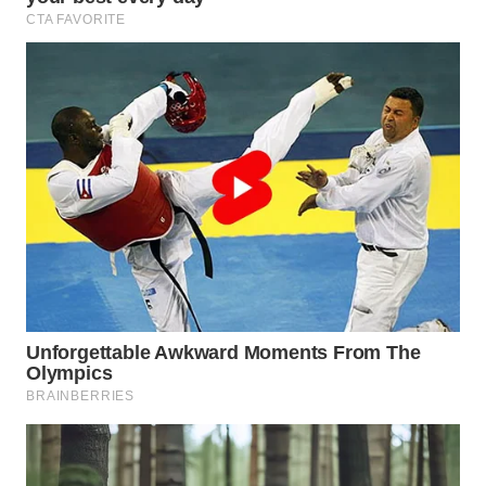
TAPANULI
TENGAH
WN DELI
SERDANG
WN
TEBING
TINGGI
WN
PAKPAK
WN
KARAWANG
WN
BEKASI