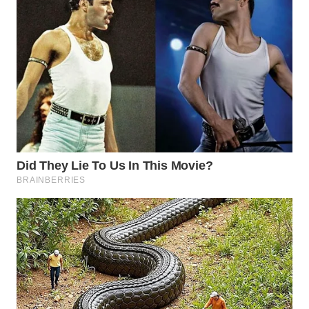
Wahana
Media
Group
WAHANA
NEWS
WAHANA
TANI
WAHANA
ADVOKAT
WAHANA
INFRASTRUKTUR
WAHANA
KONSUMEN