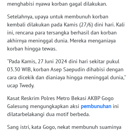
menghabisi nyawa korban gagal dilakukan.
WN
BANTEN
Setelahnya, upaya untuk membunuh korban
kembali dilakukan pada Kamis (27/6) dini hari. Kali
WN
ini, rencana para tersangka berhasil dan korban
NTT
akhirnya meninggal dunia. Mereka menganiaya
korban hingga tewas.
WN
KEPRI
"Pada Kamis, 27 Juni 2024 dini hari sekitar pukul
03.30 WIB, korban Asep Saepudin dihabisi dengan
WN
cara dicekik dan dianiaya hingga meninggal dunia,"
PAPUA
ucap Twedy.
WN
Kasat Reskrim Polres Metro Bekasi AKBP Gogo
PAPUA
BARAT
Galesung mengungkapkan aksi
pembunuhan
ini
dilatarbelakangi dua motif berbeda.
WN
Sang istri, kata Gogo, nekat membunuh suaminya
RIAU