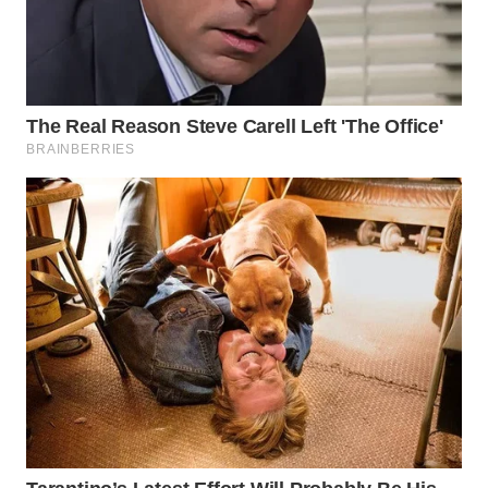
WN
INDRAMAYU
WN
KUNINGAN
WN
MAJALENGKA
WN
SUBANG
WN
SUKABUMI
WN
PURWAKARTA