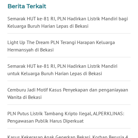
Berita Terkait
WN
KALTARA
Semarak HUT ke-81 RI, PLN Hadirkan Listrik Mandiri bagi
Keluarga Buruh Harian Lepas di Bekasi
WN
KALSEL
Light Up The Dream PLN Terangi Harapan Keluarga
Hermansyah di Bekasi
WN
KALTIM
Semarak HUT ke-81 RI, PLN Hadirkan Listrik Mandiri
untuk Keluarga Buruh Harian Lepas di Bekasi
WN
SULSEL
Cemburu Jadi Motif Kasus Penyekapan dan penganiayaan
Wanita di Bekasi
WN
GORONTALO
PLN Putus Listrik Tambang Kripto Ilegal, ALPERKLINAS:
WN
Pengawasan Publik Harus Diperkuat
SULUT
Kasus Kekerasan Anak Gegerkan Bekasi, Korban Berusia 4