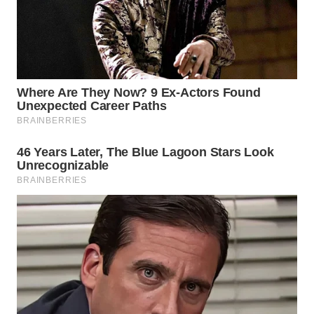
WN
SUMEDANG
WN
CIANJUR
WN
KEPULAUAN
SERIBU
WN
TANGERANG
WN
BINJAI
WN
CIREBON