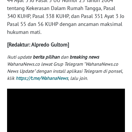
44 Ayat 3 Jo Pasal 5 UU Nomor 23 Tahun 2004
tentang Kekerasan Dalam Rumah Tangga, Pasal
WN
BABEL
340 KUHP, Pasal 338 KUHP, dan Pasal 351 Ayat 3 Jo
Pasal 55 dan 56 KUHP dengan ancaman maksimal
WN
hukuman mati.
SUMBAR
[Redaktur: Alpredo Gultom]
WN
Ikuti update
berita pilihan
dan
breaking news
SUMSEL
WahanaNews.co lewat Grup Telegram "WahanaNews.co
News Update" dengan install aplikasi Telegram di ponsel,
WN
klik
https://t.me/WahanaNews
, lalu join.
BENGKULU
WN
LAMPUNG
WN
JATENG