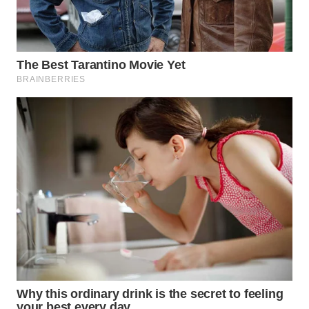
WN
TAPANULI
SELATAN
WN
TANJUNG
LESUNG
WN
KARO
WN
SIMALUNGUN
WN
LABUHANBATU
WN