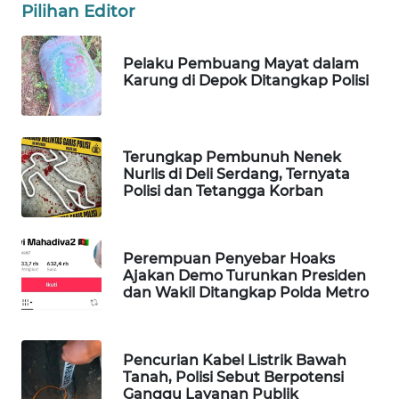
Pilihan Editor
WAHANA
DESA
WISATA
Pelaku Pembuang Mayat dalam
Karung di Depok Ditangkap Polisi
LAPAK
WAHANA
Terungkap Pembunuh Nenek
Wahana
Nurlis di Deli Serdang, Ternyata
Network
Polisi dan Tetangga Korban
KONSUMEN
LISTRIK
Perempuan Penyebar Hoaks
Ajakan Demo Turunkan Presiden
dan Wakil Ditangkap Polda Metro
MASYARAKAT
KELISTRIKAN
Pencurian Kabel Listrik Bawah
WALINKI
Tanah, Polisi Sebut Berpotensi
ID
Ganggu Layanan Publik