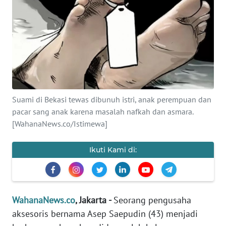
SAINS-TEKNO
KESEHATAN
INTERNASIONAL
SERBA-SERBI
Suami di Bekasi tewas dibunuh istri, anak perempuan dan
pacar sang anak karena masalah nafkah dan asmara.
PENDIDIKAN
[WahanaNews.co/Istimewa]
OLAHRAGA
Ikuti Kami di:
OPINI
WahanaNews.co
, Jakarta -
Seorang pengusaha
EDITORIAL
aksesoris bernama Asep Saepudin (43) menjadi