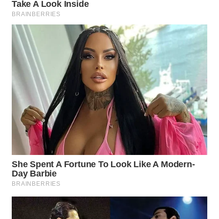
WN
NATUNA
WN
BINTAN
WN
MANDALIKA
WN
LIKUPANG
WN
LABUANBAJO
WN
BORNEO