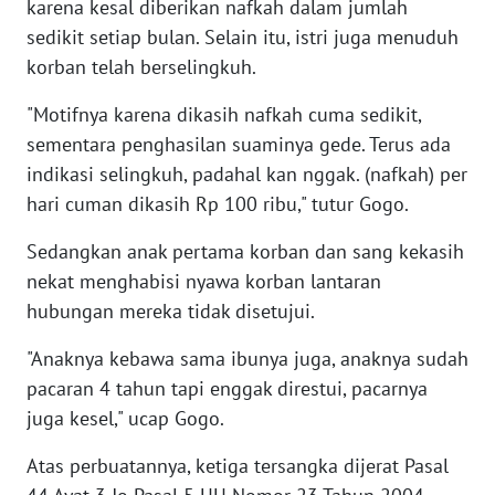
karena kesal diberikan nafkah dalam jumlah
sedikit setiap bulan. Selain itu, istri juga menuduh
WN
SERAMBI
korban telah berselingkuh.
"Motifnya karena dikasih nafkah cuma sedikit,
WN
JAMBI
sementara penghasilan suaminya gede. Terus ada
indikasi selingkuh, padahal kan nggak. (nafkah) per
WN
hari cuman dikasih Rp 100 ribu," tutur Gogo.
SULTRA
Sedangkan anak pertama korban dan sang kekasih
nekat menghabisi nyawa korban lantaran
WN
NTB
hubungan mereka tidak disetujui.
"Anaknya kebawa sama ibunya juga, anaknya sudah
WN
pacaran 4 tahun tapi enggak direstui, pacarnya
SULTENG
juga kesel," ucap Gogo.
WN
Atas perbuatannya, ketiga tersangka dijerat Pasal
SULBAR