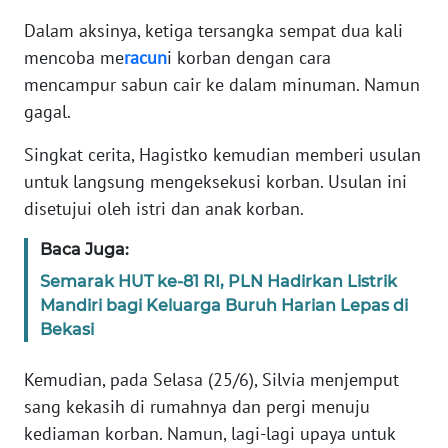
Dalam aksinya, ketiga tersangka sempat dua kali
KARIR
mencoba me
racun
i korban dengan cara
mencampur sabun cair ke dalam minuman. Namun
DISCLAIMER
gagal.
Wahana
Singkat cerita, Hagistko kemudian memberi usulan
News
untuk langsung mengeksekusi korban. Usulan ini
Regional
disetujui oleh istri dan anak korban.
WN
Baca Juga:
SUMUT
Semarak HUT ke-81 RI, PLN Hadirkan Listrik
Mandiri bagi Keluarga Buruh Harian Lepas di
WN
Bekasi
JAKARTA
Kemudian, pada Selasa (25/6), Silvia menjemput
WN
sang kekasih di rumahnya dan pergi menuju
JABAR
kediaman korban. Namun, lagi-lagi upaya untuk