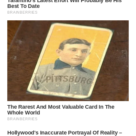
WN
PRIANGAN
TIMUR
WN
SEMARANG
WN
SOLO
WN
BOROBUDUR
WN
MADURA
WN
SURABAYA