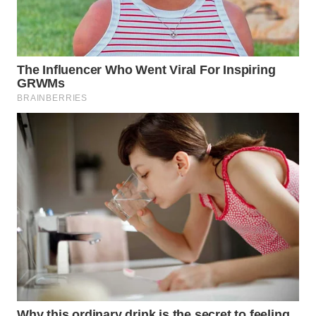
WN
INDRAMAYU
WN
KUNINGAN
WN
MAJALENGKA
WN
SUBANG
WN
SUKABUMI
WN
PURWAKARTA