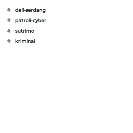
PORTAL
#
deli-serdang
KONSUMEN
#
patroli-cyber
FORWAMKI
#
sutrimo
#
kriminal
ALPERKLINAS
FORJASIDA
TAMBANG
NEWS
SITUNGIR
NEWS
SIDIKALANG
NEWS