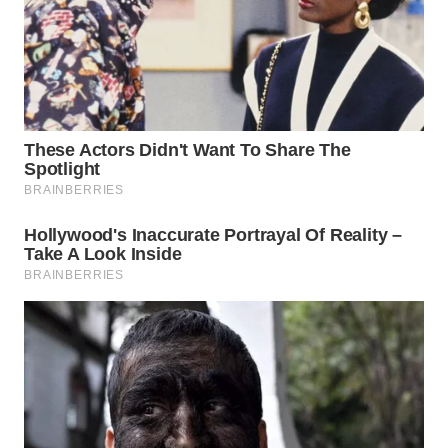
WN
MALUKU
WN
MALUT
WN
DAIRI
WN
DANAU
TOBA
WN
NIAS
WN
LANGKAT