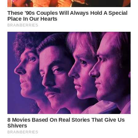
TAPANULI
TENGAH
WN DELI
SERDANG
WN
TEBING
TINGGI
WN
PAKPAK
WN
KARAWANG
WN
BEKASI