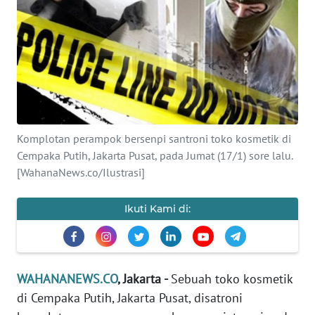
SAINS-TEKNO
KESEHATAN
INTERNASIONAL
SERBA-SERBI
Komplotan perampok bersenpi santroni toko kosmetik di
Cempaka Putih, Jakarta Pusat, pada Jumat (17/1) sore lalu.
PENDIDIKAN
[WahanaNews.co/Ilustrasi]
OLAHRAGA
Ikuti Kami di:
OPINI
WAHANANEWS.CO
, Jakarta -
Sebuah toko kosmetik
EDITORIAL
di Cempaka Putih, Jakarta Pusat, disatroni