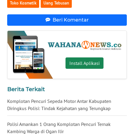
Toko Kosmetik
Uang Tebusan
WN
SERAMBI
Beri Komentar
WN
JAMBI
WN
SULTRA
Install Aplikasi
WN
NTB
Berita Terkait
WN
Komplotan Pencuri Sepeda Motor Antar Kabupaten
SULTENG
Diringkus Polisi: Tindak Kejahatan yang Terungkap
WN
Polisi Amankan 1 Orang Komplotan Pencuri Ternak
SULBAR
Kambing Warga di Ogan Ilir