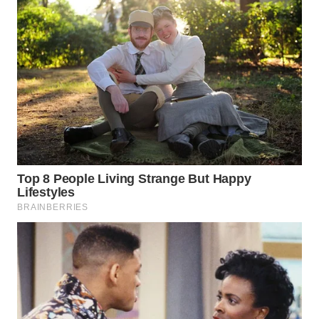
WN
KALTARA
WN
KALSEL
WN
KALTIM
WN
SULSEL
WN
GORONTALO
WN
SULUT