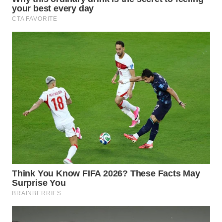
WN
PRIANGAN
TIMUR
WN
SEMARANG
WN
SOLO
WN
BOROBUDUR
WN
MADURA
WN
SURABAYA