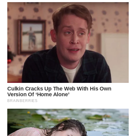
WN
BOGOR
WN
DEPOK
WN
TAPANULI
UTARA
WN
SAMOSIR
WN
PADANG
LAWAS