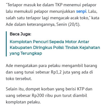
"Terlapor masuk ke dalam TKP menemui pelapor
lalu memukuli pelapor menunjukkan
senpi
. Lalu,
KARIR
salah satu terlapor lagi mengacak-acak toko," kata
Ade dalam keterangannya, Senin (20/1).
DISCLAIMER
Baca Juga:
Wahana
News
Komplotan Pencuri Sepeda Motor Antar
Regional
Kabupaten Diringkus Polisi: Tindak Kejahatan
yang Terungkap
WN
SUMUT
Ade mengatakan para pelaku mengambil barang
dan uang tunai sebesar Rp1,2 juta yang ada di
WN
toko tersebut.
JAKARTA
Selain itu, dompet korban yang berisi KTP dan
WN
uang sebesar Rp200 ribu pun turut diambil
JABAR
komplotan pelaku.