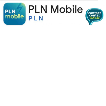
WAHANA MEDIA GROUP
|
|
|
WAHANA NEWS co
WAHANA TANI
WAHANA ADVOKAT
|
|
WAHANA INFRASTRUKTUR
WAHANA KONSUMEN
|
|
|
WAHANA LISTRIK
WAHANA TRAVEL
WAHANA TV
|
|
|
WAHANANEWS id
WAHANANEWS CO ID
WAHANANEWS NET