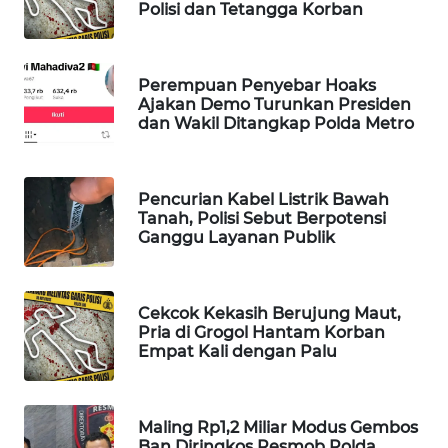
Polisi dan Tetangga Korban
WAHANA
SPORT
Perempuan Penyebar Hoaks
WAHANA
Ajakan Demo Turunkan Presiden
UMKM
dan Wakil Ditangkap Polda Metro
WAHANA
SELEB
Pencurian Kabel Listrik Bawah
Tanah, Polisi Sebut Berpotensi
Ganggu Layanan Publik
WAHANA
PERSONA
Cekcok Kekasih Berujung Maut,
WAHANA
Pria di Grogol Hantam Korban
OTOMOTIF
Empat Kali dengan Palu
WAHANA
HEALTH
Maling Rp1,2 Miliar Modus Gembos
Ban Diringkos Resmob Polda