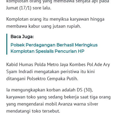
komplotan orang yang membawa senjata api pada
Informasi
Jumat (17/1) sore lalu.
INDEKS
Komplotan orang itu menyiksa karyawan hingga
BERITA
membawa kabur uang jutaan rupiah.
KONTAK
Baca Juga:
KAMI
Polsek Perdagangan Berhasil Meringkus
Komplotan Spesialis Pencurian HP
INFO
IKLAN
Kabid Humas Polda Metro Jaya Kombes Pol Ade Ary
Syam Indradi mengatakan peristiwa itu kini
TENTANG
KAMI
ditangani Polsektro Cempaka Putih.
Ia mengungkapkan korban adalah DS (30),
PEDOMAN
MEDIA
karyawan toko yang sedang bekerja saat tiga orang
SIBER
yang mengendarai mobil Avanza warna silver
mendatangi toko tersebut.
REDAKSI