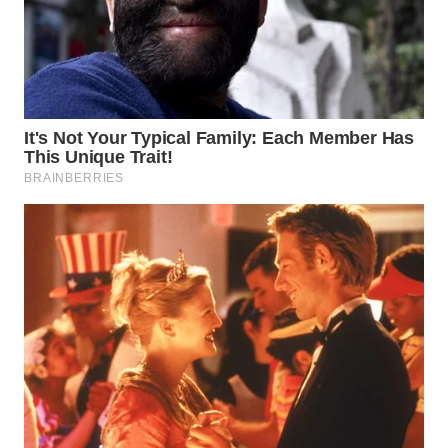
WN
TAPANULI
SELATAN
WN
TANJUNG
LESUNG
WN
KARO
WN
SIMALUNGUN
WN
LABUHANBATU
WN