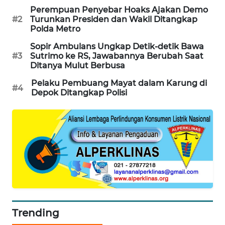
Perempuan Penyebar Hoaks Ajakan Demo
MAWAKA
#2
Turunkan Presiden dan Wakil Ditangkap
ID
Polda Metro
Sopir Ambulans Ungkap Detik-detik Bawa
MARTABAT
#3
Sutrimo ke RS, Jawabannya Berubah Saat
NET
Ditanya Mulut Berbusa
Pelaku Pembuang Mayat dalam Karung di
#4
PLN
Depok Ditangkap Polisi
WATCH
MKLI
LPKKI
LKKI
KOPEKLIN
Trending