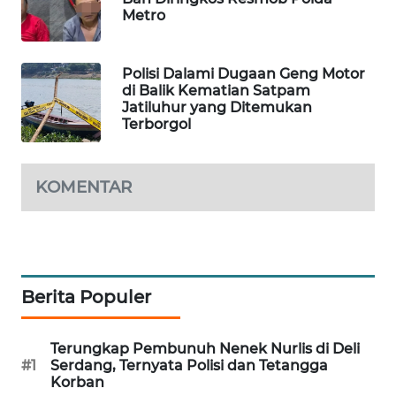
Metro
WAHANA
DESA
WISATA
Polisi Dalami Dugaan Geng Motor
di Balik Kematian Satpam
LAPAK
Jatiluhur yang Ditemukan
WAHANA
Terborgol
Wahana
Network
KOMENTAR
KONSUMEN
LISTRIK
Berita Populer
MASYARAKAT
KELISTRIKAN
Terungkap Pembunuh Nenek Nurlis di Deli
WALINKI
#1
Serdang, Ternyata Polisi dan Tetangga
ID
Korban