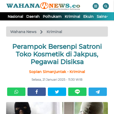
Nasional
Daerah
Polhukam
Kriminal
Ekuin
Sains-Te
WAHANA
Tutup
TV
Wahana News
Kriminal
NASIONAL
Perampok Bersenpi Satroni
Toko Kosmetik di Jakpus,
DAERAH
Pegawai Disiksa
Sopian Simanjuntak - Kriminal
POLHUKAM
Selasa, 21 Januari 2025 - 11:30 WIB
KRIMINAL
EKUIN