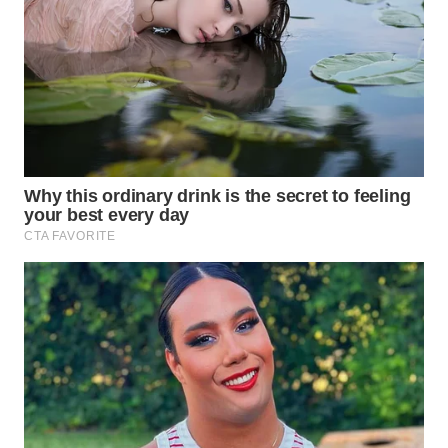
WN
SUMEDANG
WN
CIANJUR
WN
KEPULAUAN
SERIBU
WN
TANGERANG
WN
BINJAI
WN
CIREBON