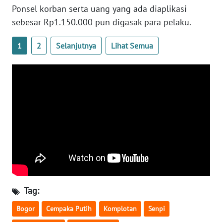
Ponsel korban serta uang yang ada diaplikasi
WN
BANTEN
sebesar Rp1.150.000 pun digasak para pelaku.
WN
1
2
Selanjutnya
Lihat Semua
NTT
WN
KEPRI
WN
PAPUA
WN
PAPUA
BARAT
Tag:
WN
Bogor
Cempaka Putih
Komplotan
Senpi
RIAU