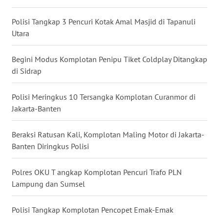
WN
Polisi Tangkap 3 Pencuri Kotak Amal Masjid di Tapanuli
BABEL
Utara
WN
Begini Modus Komplotan Penipu Tiket Coldplay Ditangkap
SUMBAR
di Sidrap
WN
Polisi Meringkus 10 Tersangka Komplotan Curanmor di
SUMSEL
Jakarta-Banten
WN
BENGKULU
Beraksi Ratusan Kali, Komplotan Maling Motor di Jakarta-
Banten Diringkus Polisi
WN
LAMPUNG
Polres OKU T angkap Komplotan Pencuri Trafo PLN
Lampung dan Sumsel
WN
JATENG
Polisi Tangkap Komplotan Pencopet Emak-Emak