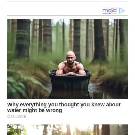
WN
NUSANTARA
WN
JOGJA
WN
JATIM
WN
BALI
WN
KALBAR
WN
KALTENG