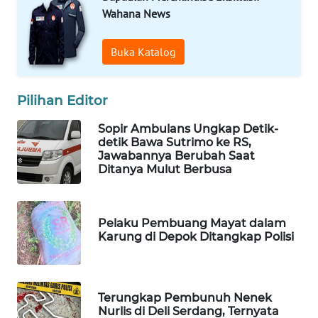
Wahana News
WAHANA
LISTRIK
Buka Katalog
WAHANA
TRAVEL
Pilihan Editor
WAHANA
Sopir Ambulans Ungkap Detik-
TV
detik Bawa Sutrimo ke RS,
Jawabannya Berubah Saat
Ditanya Mulut Berbusa
WAHANANEWS
ID
Pelaku Pembuang Mayat dalam
WAHANANEWS
Karung di Depok Ditangkap Polisi
CO ID
WAHANANEWS
Terungkap Pembunuh Nenek
NET
Nurlis di Deli Serdang, Ternyata