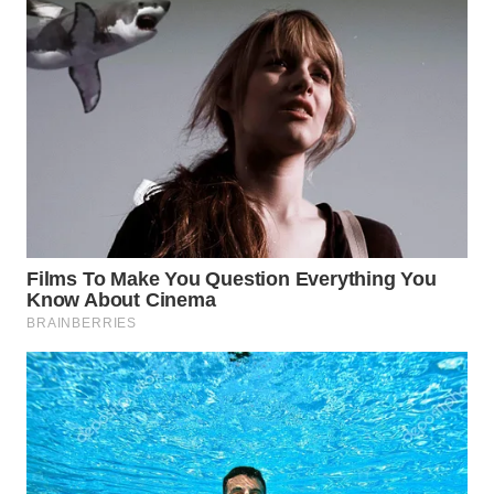
WN
NATUNA
WN
BINTAN
WN
MANDALIKA
WN
LIKUPANG
WN
LABUANBAJO
WN
BORNEO