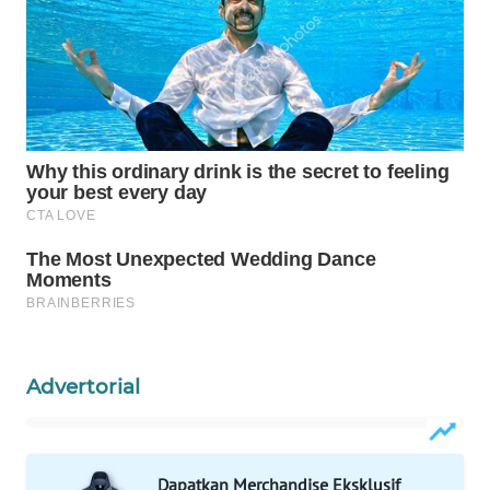
Wahana
Media
Group
WAHANA
NEWS
WAHANA
TANI
WAHANA
ADVOKAT
WAHANA
INFRASTRUKTUR
Advertorial
WAHANA
KONSUMEN
Dapatkan Merchandise Eksklusif