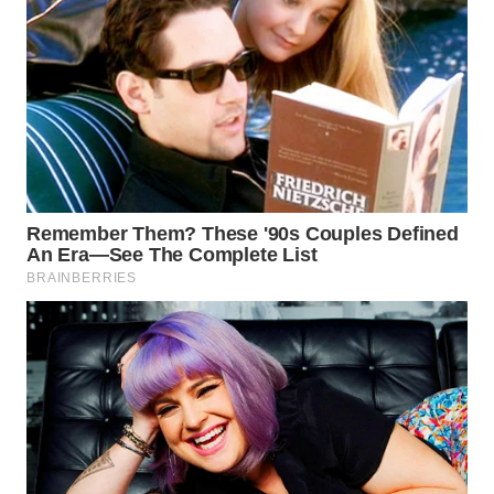
WN
INDRAMAYU
WN
KUNINGAN
WN
MAJALENGKA
WN
SUBANG
WN
SUKABUMI
WN
PURWAKARTA