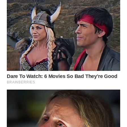
WN
TAPANULI
SELATAN
WN
TANJUNG
LESUNG
WN
KARO
WN
SIMALUNGUN
WN
LABUHANBATU
WN