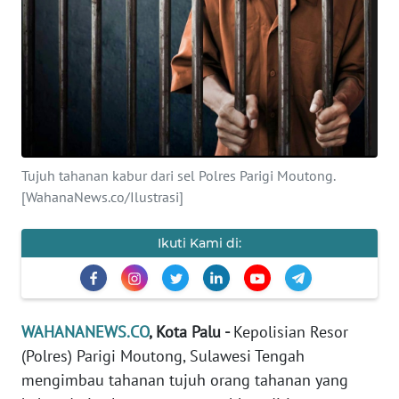
SAINS-TEKNO
KESEHATAN
INTERNASIONAL
SERBA-SERBI
Tujuh tahanan kabur dari sel Polres Parigi Moutong.
[WahanaNews.co/Ilustrasi]
PENDIDIKAN
Ikuti Kami di:
OLAHRAGA
OPINI
WAHANANEWS.CO
, Kota Palu -
Kepolisian Resor
(Polres) Parigi Moutong, Sulawesi Tengah
EDITORIAL
mengimbau tahanan tujuh orang tahanan yang