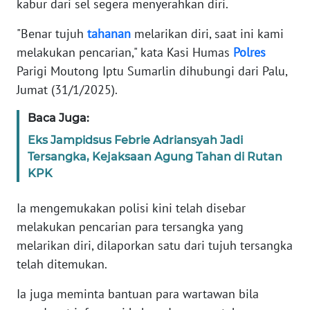
kabur dari sel segera menyerahkan diri.
Informasi
"Benar tujuh
tahanan
melarikan diri, saat ini kami
INDEKS
BERITA
melakukan pencarian," kata Kasi Humas
Polres
Parigi Moutong Iptu Sumarlin dihubungi dari Palu,
KONTAK
Jumat (31/1/2025).
KAMI
Baca Juga:
INFO
Eks Jampidsus Febrie Adriansyah Jadi
IKLAN
Tersangka, Kejaksaan Agung Tahan di Rutan
KPK
TENTANG
KAMI
Ia mengemukakan polisi kini telah disebar
melakukan pencarian para tersangka yang
PEDOMAN
melarikan diri, dilaporkan satu dari tujuh tersangka
MEDIA
telah ditemukan.
SIBER
Ia juga meminta bantuan para wartawan bila
REDAKSI