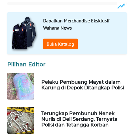
WAHANA
LISTRIK
Dapatkan Merchandise Eksklusif
Wahana News
WAHANA
TRAVEL
Buka Katalog
WAHANA
TV
Pilihan Editor
WAHANANEWS
ID
Pelaku Pembuang Mayat dalam
Karung di Depok Ditangkap Polisi
WAHANANEWS
CO ID
Terungkap Pembunuh Nenek
Nurlis di Deli Serdang, Ternyata
WAHANANEWS
Polisi dan Tetangga Korban
NET