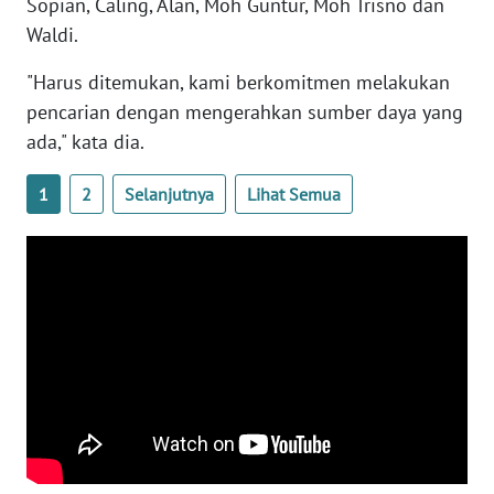
Sopian, Caling, Alan, Moh Guntur, Moh Trisno dan
WN
Waldi.
BANTEN
"Harus ditemukan, kami berkomitmen melakukan
WN
pencarian dengan mengerahkan sumber daya yang
NTT
ada," kata dia.
WN
1
2
Selanjutnya
Lihat Semua
KEPRI
WN
PAPUA
WN
PAPUA
BARAT
WN
RIAU