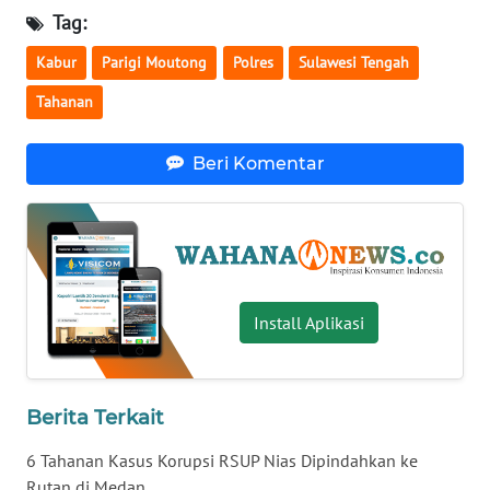
Tag:
WN
SERAMBI
Kabur
Parigi Moutong
Polres
Sulawesi Tengah
Tahanan
WN
JAMBI
Beri Komentar
WN
SULTRA
WN
NTB
Install Aplikasi
WN
SULTENG
Berita Terkait
WN
6 Tahanan Kasus Korupsi RSUP Nias Dipindahkan ke
SULBAR
Rutan di Medan