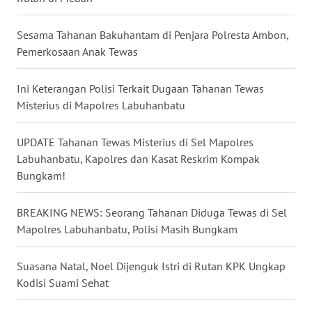
WN
Sesama Tahanan Bakuhantam di Penjara Polresta Ambon,
BABEL
Pemerkosaan Anak Tewas
WN
SUMBAR
Ini Keterangan Polisi Terkait Dugaan Tahanan Tewas
Misterius di Mapolres Labuhanbatu
WN
SUMSEL
UPDATE Tahanan Tewas Misterius di Sel Mapolres
Labuhanbatu, Kapolres dan Kasat Reskrim Kompak
Bungkam!
WN
BENGKULU
BREAKING NEWS: Seorang Tahanan Diduga Tewas di Sel
WN
Mapolres Labuhanbatu, Polisi Masih Bungkam
LAMPUNG
Suasana Natal, Noel Dijenguk Istri di Rutan KPK Ungkap
WN
Kodisi Suami Sehat
JATENG