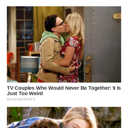
WN
SUMEDANG
WN
CIANJUR
WN
KEPULAUAN
SERIBU
WN
TANGERANG
WN
BINJAI
WN
CIREBON