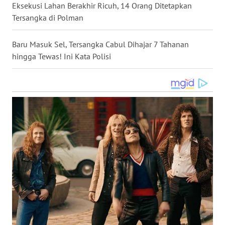
Eksekusi Lahan Berakhir Ricuh, 14 Orang Ditetapkan
WN
Tersangka di Polman
NUSANTARA
Baru Masuk Sel, Tersangka Cabul Dihajar 7 Tahanan
WN
hingga Tewas! Ini Kata Polisi
JOGJA
WN
JATIM
WN
BALI
WN
KALBAR
WN
KALTENG