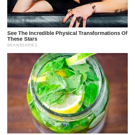
WN
PRIANGAN
TIMUR
WN
SEMARANG
WN
SOLO
WN
BOROBUDUR
WN
MADURA
WN
SURABAYA