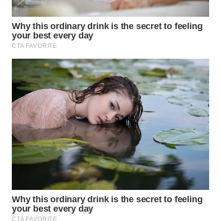
WN
BOGOR
WN
DEPOK
WN
TAPANULI
UTARA
WN
SAMOSIR
WN
PADANG
LAWAS