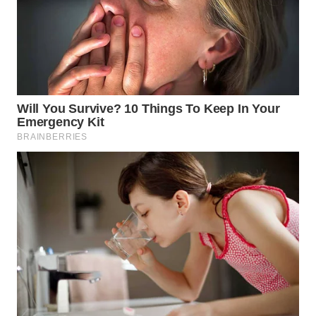
TAPANULI
TENGAH
WN DELI
SERDANG
WN
TEBING
TINGGI
WN
PAKPAK
WN
KARAWANG
WN
BEKASI