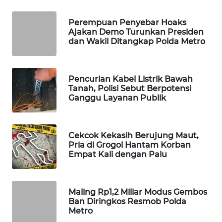
WAHANA
Perempuan Penyebar Hoaks
SPORT
Ajakan Demo Turunkan Presiden
dan Wakil Ditangkap Polda Metro
WAHANA
UMKM
Pencurian Kabel Listrik Bawah
WAHANA
Tanah, Polisi Sebut Berpotensi
SELEB
Ganggu Layanan Publik
WAHANA
PERSONA
Cekcok Kekasih Berujung Maut,
Pria di Grogol Hantam Korban
Empat Kali dengan Palu
WAHANA
OTOMOTIF
Maling Rp1,2 Miliar Modus Gembos
WAHANA
Ban Diringkos Resmob Polda
HEALTH
Metro