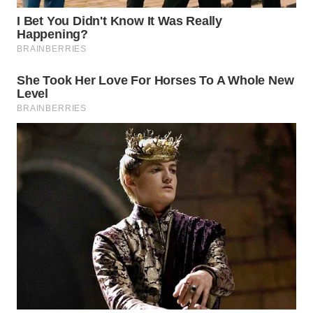
WN
KALTARA
WN
KALSEL
WN
KALTIM
WN
SULSEL
WN
GORONTALO
WN
SULUT