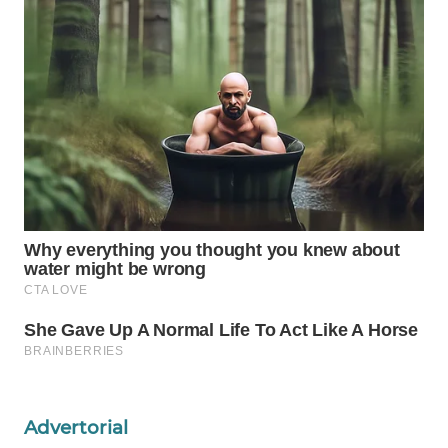
Wahana
Media
Group
WAHANA
NEWS
WAHANA
TANI
WAHANA
ADVOKAT
WAHANA
INFRASTRUKTUR
WAHANA
KONSUMEN
Advertorial