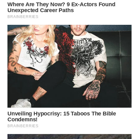
WN
MALUKU
WN
MALUT
WN
DAIRI
WN
DANAU
TOBA
WN
NIAS
WN
LANGKAT