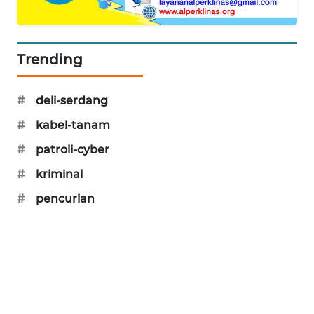
PORTAL
KONSUMEN
Trending
FORWAMKI
#
deli-serdang
ALPERKLINAS
#
kabel-tanam
FORJASIDA
#
patroli-cyber
#
kriminal
TAMBANG
NEWS
#
pencurian
SITUNGIR
NEWS
SIDIKALANG
NEWS