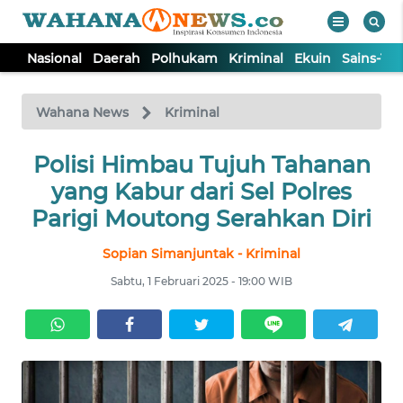
Nasional
Daerah
Polhukam
Kriminal
Ekuin
Sains-Te
WAHANA
Tutup
TV
Wahana News
Kriminal
NASIONAL
Polisi Himbau Tujuh Tahanan
yang Kabur dari Sel Polres
DAERAH
Parigi Moutong Serahkan Diri
Sopian Simanjuntak - Kriminal
POLHUKAM
Sabtu, 1 Februari 2025 - 19:00 WIB
KRIMINAL
EKUIN