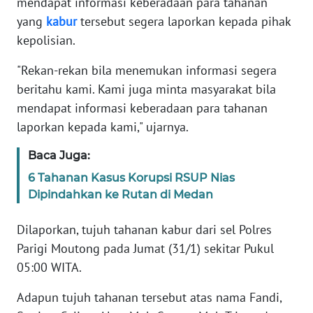
mendapat informasi keberadaan para tahanan
yang
kabur
tersebut segera laporkan kepada pihak
KARIR
kepolisian.
"Rekan-rekan bila menemukan informasi segera
DISCLAIMER
beritahu kami. Kami juga minta masyarakat bila
Wahana
mendapat informasi keberadaan para tahanan
News
laporkan kepada kami," ujarnya.
Regional
Baca Juga:
WN
6 Tahanan Kasus Korupsi RSUP Nias
SUMUT
Dipindahkan ke Rutan di Medan
WN
Dilaporkan, tujuh tahanan kabur dari sel Polres
JAKARTA
Parigi Moutong pada Jumat (31/1) sekitar Pukul
05:00 WITA.
WN
JABAR
Adapun tujuh tahanan tersebut atas nama Fandi,