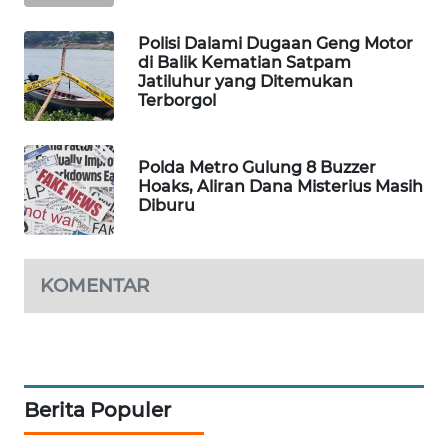
WAHANA
DESA
Polisi Dalami Dugaan Geng Motor
di Balik Kematian Satpam
WISATA
Jatiluhur yang Ditemukan
Terborgol
LAPAK
WAHANA
Polda Metro Gulung 8 Buzzer
Hoaks, Aliran Dana Misterius Masih
Wahana
Diburu
Network
KONSUMEN
LISTRIK
KOMENTAR
MASYARAKAT
KELISTRIKAN
Berita Populer
WALINKI
ID