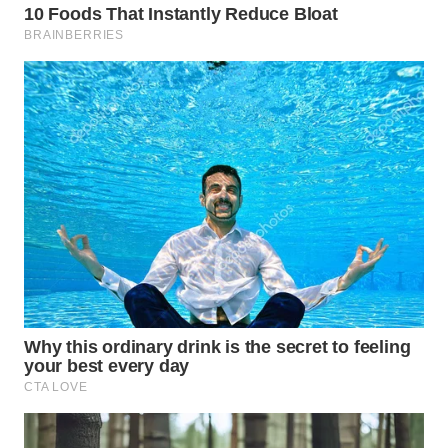
WN
NATUNA
WN
BINTAN
WN
MANDALIKA
WN
LIKUPANG
WN
LABUANBAJO
WN
BORNEO