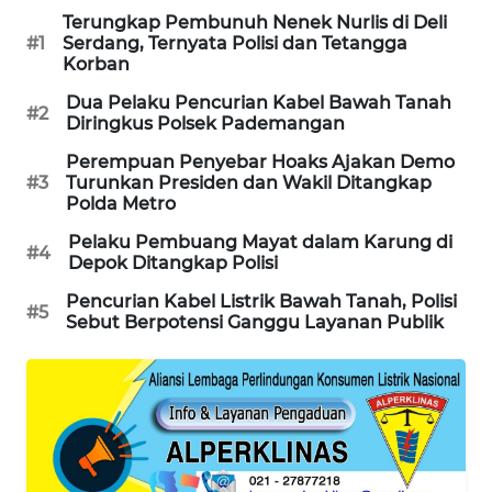
Terungkap Pembunuh Nenek Nurlis di Deli
MAWAKA
#1
Serdang, Ternyata Polisi dan Tetangga
ID
Korban
Dua Pelaku Pencurian Kabel Bawah Tanah
#2
MARTABAT
Diringkus Polsek Pademangan
NET
Perempuan Penyebar Hoaks Ajakan Demo
#3
Turunkan Presiden dan Wakil Ditangkap
PLN
Polda Metro
WATCH
Pelaku Pembuang Mayat dalam Karung di
#4
Depok Ditangkap Polisi
MKLI
Pencurian Kabel Listrik Bawah Tanah, Polisi
#5
Sebut Berpotensi Ganggu Layanan Publik
LPKKI
LKKI
KOPEKLIN