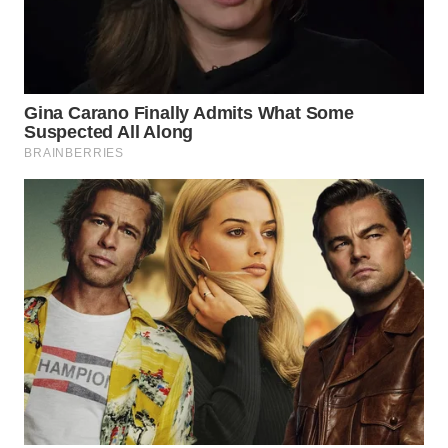
Wahana
Media
Group
WAHANA
NEWS
WAHANA
TANI
WAHANA
ADVOKAT
WAHANA
INFRASTRUKTUR
WAHANA
KONSUMEN