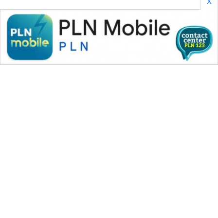
X
WAHANA MEDIA GROUP
|
|
|
WAHANA NEWS co
WAHANA TANI
WAHANA ADVOKAT
|
|
WAHANA INFRASTRUKTUR
WAHANA KONSUMEN
|
|
|
WAHANA LISTRIK
WAHANA TRAVEL
WAHANA TV