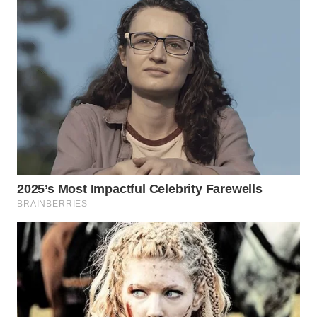
WN
BOGOR
WN
DEPOK
WN
TAPANULI
UTARA
WN
SAMOSIR
WN
PADANG
LAWAS