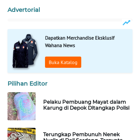
WAHANA
Advertorial
SPORT
WAHANA
Dapatkan Merchandise Eksklusif
UMKM
Wahana News
WAHANA
SELEB
Buka Katalog
WAHANA
Pilihan Editor
PERSONA
WAHANA
Pelaku Pembuang Mayat dalam
OTOMOTIF
Karung di Depok Ditangkap Polisi
WAHANA
HEALTH
Terungkap Pembunuh Nenek