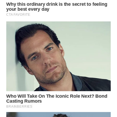
TAPANULI
TENGAH
WN DELI
SERDANG
WN
TEBING
TINGGI
WN
PAKPAK
WN
KARAWANG
WN
BEKASI