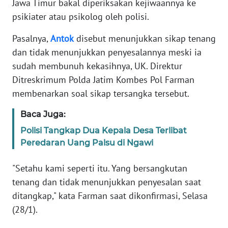
Jawa Timur bakal diperiksakan kejiwaannya ke
Informasi
psikiater atau psikolog oleh polisi.
INDEKS
BERITA
Pasalnya,
Antok
disebut menunjukkan sikap tenang
dan tidak menunjukkan penyesalannya meski ia
KONTAK
sudah membunuh kekasihnya, UK. Direktur
KAMI
Ditreskrimum Polda Jatim Kombes Pol Farman
membenarkan soal sikap tersangka tersebut.
INFO
IKLAN
Baca Juga:
Polisi Tangkap Dua Kepala Desa Terlibat
TENTANG
Peredaran Uang Palsu di Ngawi
KAMI
"Setahu kami seperti itu. Yang bersangkutan
PEDOMAN
tenang dan tidak menunjukkan penyesalan saat
MEDIA
ditangkap," kata Farman saat dikonfirmasi, Selasa
SIBER
(28/1).
REDAKSI