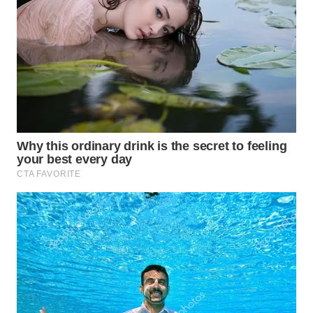
WN
MALUKU
WN
MALUT
WN
DAIRI
WN
DANAU
TOBA
WN
NIAS
WN
LANGKAT