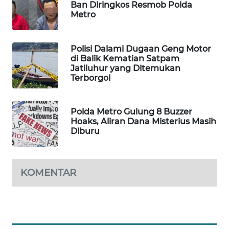
Ban Diringkos Resmob Polda
Metro
MAWAKA
ID
Polisi Dalami Dugaan Geng Motor
MARTABAT
di Balik Kematian Satpam
NET
Jatiluhur yang Ditemukan
Terborgol
PLN
WATCH
Polda Metro Gulung 8 Buzzer
Hoaks, Aliran Dana Misterius Masih
MKLI
Diburu
LPKKI
KOMENTAR
LKKI
KOPEKLIN