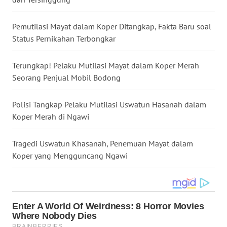
WN
NUSANTARA
Pemutilasi Mayat dalam Koper Ditangkap, Fakta Baru soal
Status Pernikahan Terbongkar
WN
JOGJA
Terungkap! Pelaku Mutilasi Mayat dalam Koper Merah
Seorang Penjual Mobil Bodong
WN
JATIM
Polisi Tangkap Pelaku Mutilasi Uswatun Hasanah dalam
Koper Merah di Ngawi
WN
BALI
Tragedi Uswatun Khasanah, Penemuan Mayat dalam
Koper yang Mengguncang Ngawi
WN
KALBAR
WN
KALTENG