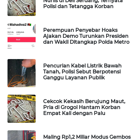
Nurlis di Deli Serdang, Ternyata
Polisi dan Tetangga Korban
WAHANA
DESA
WISATA
Perempuan Penyebar Hoaks
Ajakan Demo Turunkan Presiden
LAPAK
dan Wakil Ditangkap Polda Metro
WAHANA
Wahana
Network
Pencurian Kabel Listrik Bawah
Tanah, Polisi Sebut Berpotensi
Ganggu Layanan Publik
KONSUMEN
LISTRIK
Cekcok Kekasih Berujung Maut,
MASYARAKAT
Pria di Grogol Hantam Korban
KELISTRIKAN
Empat Kali dengan Palu
WALINKI
ID
Maling Rp1,2 Miliar Modus Gembos