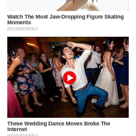
WN
INDRAMAYU
WN
KUNINGAN
WN
MAJALENGKA
WN
SUBANG
WN
SUKABUMI
WN
PURWAKARTA