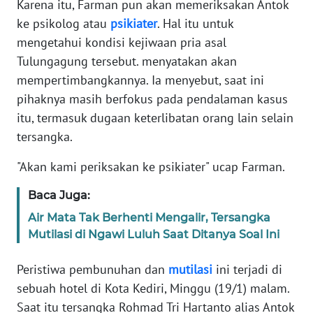
Karena itu, Farman pun akan memeriksakan Antok
ke psikolog atau
psikiater
. Hal itu untuk
KARIR
mengetahui kondisi kejiwaan pria asal
Tulungagung tersebut. menyatakan akan
DISCLAIMER
mempertimbangkannya. Ia menyebut, saat ini
pihaknya masih berfokus pada pendalaman kasus
Wahana
itu, termasuk dugaan keterlibatan orang lain selain
News
Regional
tersangka.
"Akan kami periksakan ke psikiater" ucap Farman.
WN
SUMUT
Baca Juga:
Air Mata Tak Berhenti Mengalir, Tersangka
WN
Mutilasi di Ngawi Luluh Saat Ditanya Soal Ini
JAKARTA
Peristiwa pembunuhan dan
mutilasi
ini terjadi di
WN
sebuah hotel di Kota Kediri, Minggu (19/1) malam.
JABAR
Saat itu tersangka Rohmad Tri Hartanto alias Antok