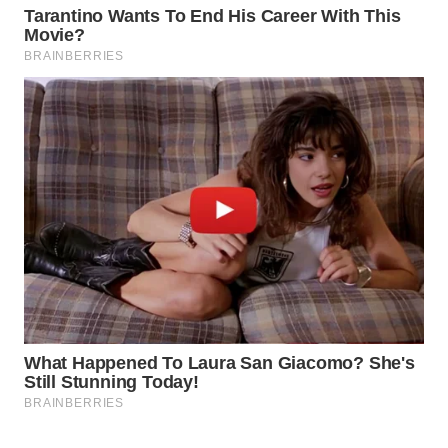
WAHANA
LISTRIK
WAHANA
TRAVEL
WAHANA
TV
WAHANANEWS
ID
WAHANANEWS
CO ID
WAHANANEWS
NET