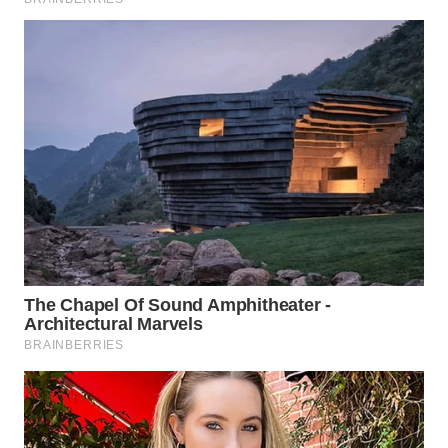
WN
PRIANGAN
TIMUR
WN
SEMARANG
WN
SOLO
WN
BOROBUDUR
WN
MADURA
WN
SURABAYA