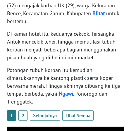
(32) mengajak korban UK (29), warga Kelurahan
WN
BANTEN
Bence, Kecamatan Garum, Kabupaten
Blitar
untuk
bertemu.
WN
NTT
Di kamar hotel itu, keduanya cekcok. Tersangka
Antok mencekik leher, hingga memutilasi tubuh
WN
korban menjadi beberapa bagian menggunakan
KEPRI
pisau buah yang di beli di minimarket.
Potongan tubuh korban itu kemudian
WN
PAPUA
dimasukkannya ke kantong plastik serta koper
berwarna merah. Hingga akhirnya dibuang ke tiga
WN
tempat berbeda, yakni
Ngawi
, Ponorogo dan
PAPUA
Trenggalek.
BARAT
1
2
Selanjutnya
Lihat Semua
WN
RIAU