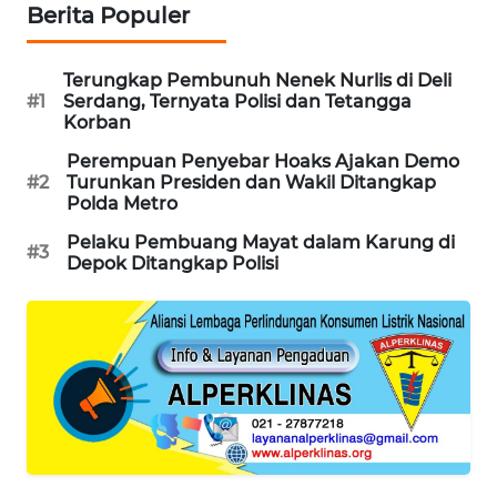
Berita Populer
PORTAL
KONSUMEN
Terungkap Pembunuh Nenek Nurlis di Deli
#1
Serdang, Ternyata Polisi dan Tetangga
FORWAMKI
Korban
Perempuan Penyebar Hoaks Ajakan Demo
ALPERKLINAS
#2
Turunkan Presiden dan Wakil Ditangkap
Polda Metro
FORJASIDA
Pelaku Pembuang Mayat dalam Karung di
#3
Depok Ditangkap Polisi
TAMBANG
NEWS
SITUNGIR
NEWS
SIDIKALANG
NEWS