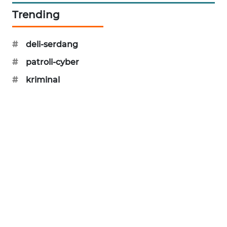
Trending
SIBARAGAS
NEWS
#
deli-serdang
METRO
#
patroli-cyber
SIANTAR
NEWS
#
kriminal
METRO
MEDAN
NEWS
METRO
JAKARTA
NEWS
KRT
NEWS