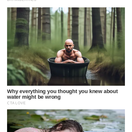
WN
KALTARA
WN
KALSEL
WN
KALTIM
WN
SULSEL
WN
GORONTALO
WN
SULUT