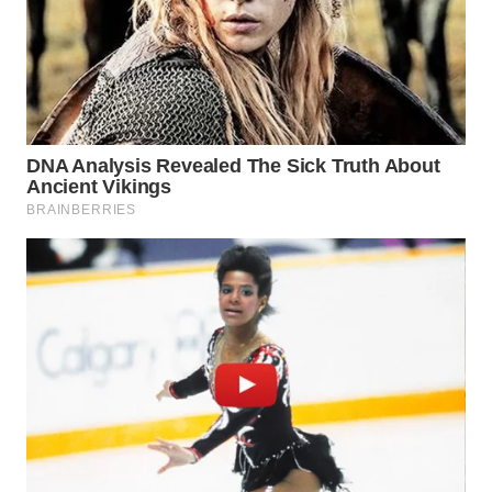
WN
SUMEDANG
WN
CIANJUR
WN
KEPULAUAN
SERIBU
WN
TANGERANG
WN
BINJAI
WN
CIREBON