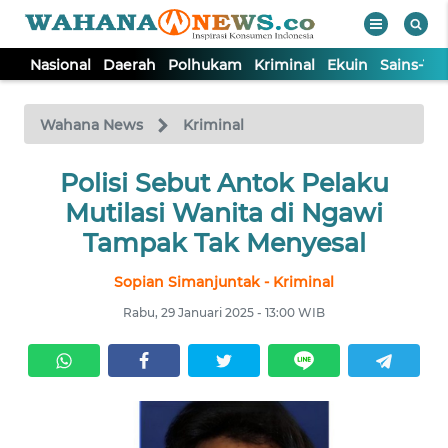
Nasional
Daerah
Polhukam
Kriminal
Ekuin
Sains-Te
WAHANA
Tutup
TV
Wahana News
Kriminal
NASIONAL
Polisi Sebut Antok Pelaku
Mutilasi Wanita di Ngawi
DAERAH
Tampak Tak Menyesal
Sopian Simanjuntak - Kriminal
POLHUKAM
Rabu, 29 Januari 2025 - 13:00 WIB
KRIMINAL
EKUIN