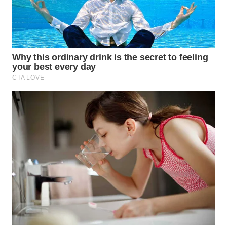
WN
TAPANULI
SELATAN
WN
TANJUNG
LESUNG
WN
KARO
WN
SIMALUNGUN
WN
LABUHANBATU
WN