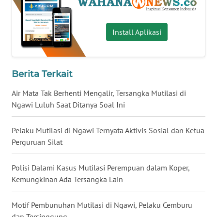
WN
BABEL
Install Aplikasi
WN
SUMBAR
Berita Terkait
WN
Air Mata Tak Berhenti Mengalir, Tersangka Mutilasi di
SUMSEL
Ngawi Luluh Saat Ditanya Soal Ini
WN
Pelaku Mutilasi di Ngawi Ternyata Aktivis Sosial dan Ketua
BENGKULU
Perguruan Silat
WN
Polisi Dalami Kasus Mutilasi Perempuan dalam Koper,
LAMPUNG
Kemungkinan Ada Tersangka Lain
WN
JATENG
Motif Pembunuhan Mutilasi di Ngawi, Pelaku Cemburu
dan Tersinggung