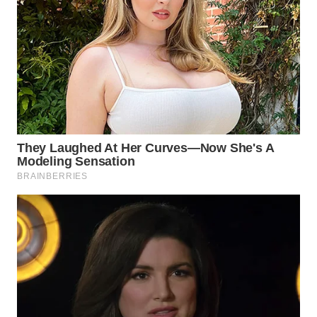
WN
NATUNA
WN
BINTAN
WN
MANDALIKA
WN
LIKUPANG
WN
LABUANBAJO
WN
BORNEO