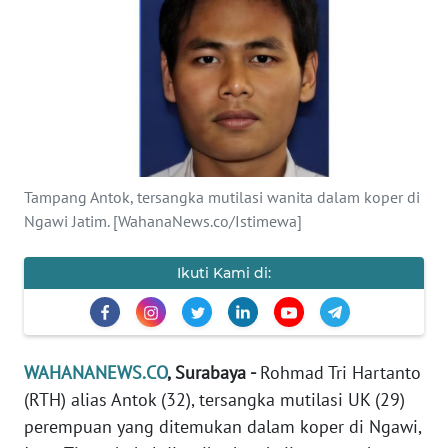
SAINS-TEKNO
KESEHATAN
INTERNASIONAL
SERBA-SERBI
Tampang Antok, tersangka mutilasi wanita dalam koper di
Ngawi Jatim. [WahanaNews.co/Istimewa]
PENDIDIKAN
Ikuti Kami di:
OLAHRAGA
OPINI
WAHANANEWS.CO
, Surabaya -
Rohmad Tri Hartanto
(RTH) alias Antok (32), tersangka mutilasi UK (29)
EDITORIAL
perempuan yang ditemukan dalam koper di Ngawi,