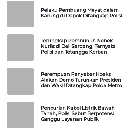
WAHANA
Pelaku Pembuang Mayat dalam
SPORT
Karung di Depok Ditangkap Polisi
WAHANA
UMKM
Terungkap Pembunuh Nenek
Nurlis di Deli Serdang, Ternyata
WAHANA
Polisi dan Tetangga Korban
SELEB
WAHANA
Perempuan Penyebar Hoaks
PERSONA
Ajakan Demo Turunkan Presiden
dan Wakil Ditangkap Polda Metro
WAHANA
OTOMOTIF
Pencurian Kabel Listrik Bawah
Tanah, Polisi Sebut Berpotensi
WAHANA
Ganggu Layanan Publik
HEALTH