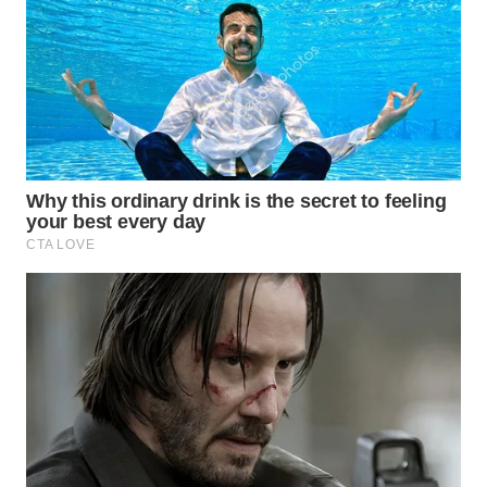
WN
PRIANGAN
TIMUR
WN
SEMARANG
WN
SOLO
WN
BOROBUDUR
WN
MADURA
WN
SURABAYA