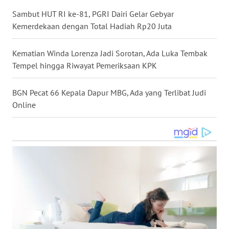
WN
Sambut HUT RI ke-81, PGRI Dairi Gelar Gebyar
NUSANTARA
Kemerdekaan dengan Total Hadiah Rp20 Juta
WN
Kematian Winda Lorenza Jadi Sorotan, Ada Luka Tembak
JOGJA
Tempel hingga Riwayat Pemeriksaan KPK
WN
BGN Pecat 66 Kepala Dapur MBG, Ada yang Terlibat Judi
JATIM
Online
WN
BALI
WN
KALBAR
WN
KALTENG