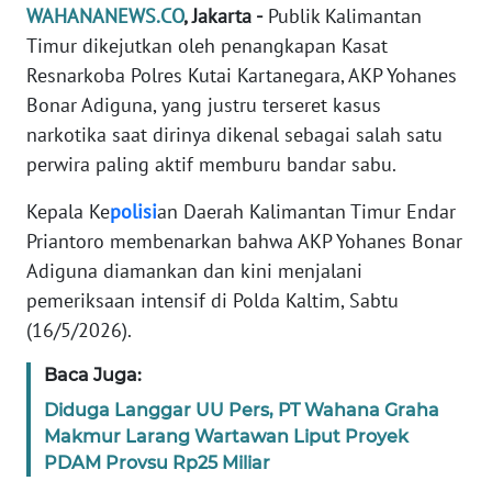
Informasi
WAHANANEWS.CO
, Jakarta -
Publik Kalimantan
Timur dikejutkan oleh penangkapan Kasat
INDEKS
Resnarkoba Polres Kutai Kartanegara, AKP Yohanes
BERITA
Bonar Adiguna, yang justru terseret kasus
narkotika saat dirinya dikenal sebagai salah satu
KONTAK
KAMI
perwira paling aktif memburu bandar sabu.
Kepala Ke
polisi
an Daerah Kalimantan Timur Endar
INFO
Priantoro membenarkan bahwa AKP Yohanes Bonar
IKLAN
Adiguna diamankan dan kini menjalani
pemeriksaan intensif di Polda Kaltim, Sabtu
TENTANG
KAMI
(16/5/2026).
Baca Juga:
PEDOMAN
MEDIA
Diduga Langgar UU Pers, PT Wahana Graha
SIBER
Makmur Larang Wartawan Liput Proyek
PDAM Provsu Rp25 Miliar
REDAKSI