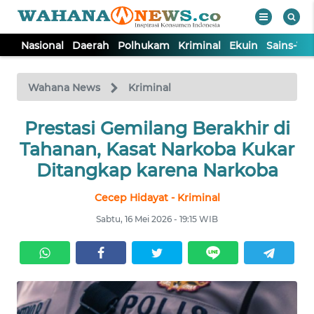
Nasional
Daerah
Polhukam
Kriminal
Ekuin
Sains-Te
WAHANA
Tutup
TV
Wahana News
Kriminal
NASIONAL
Prestasi Gemilang Berakhir di
Tahanan, Kasat Narkoba Kukar
DAERAH
Ditangkap karena Narkoba
Cecep Hidayat - Kriminal
POLHUKAM
Sabtu, 16 Mei 2026 - 19:15 WIB
KRIMINAL
EKUIN