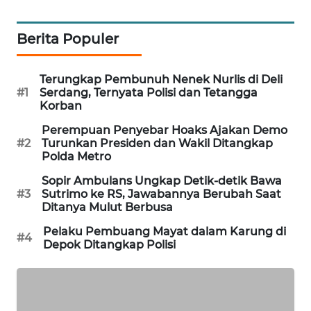
MAWAKA
Berita Populer
ID
MARTABAT
Terungkap Pembunuh Nenek Nurlis di Deli
NET
#1
Serdang, Ternyata Polisi dan Tetangga
Korban
PLN
Perempuan Penyebar Hoaks Ajakan Demo
WATCH
#2
Turunkan Presiden dan Wakil Ditangkap
Polda Metro
MKLI
Sopir Ambulans Ungkap Detik-detik Bawa
#3
Sutrimo ke RS, Jawabannya Berubah Saat
Ditanya Mulut Berbusa
LPKKI
Pelaku Pembuang Mayat dalam Karung di
#4
Depok Ditangkap Polisi
LKKI
KOPEKLIN