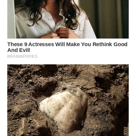
WN
BOGOR
WN
DEPOK
WN
TAPANULI
UTARA
WN
SAMOSIR
WN
PADANG
LAWAS