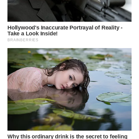
WN
NATUNA
WN
BINTAN
WN
MANDALIKA
WN
LIKUPANG
WN
LABUANBAJO
WN
BORNEO