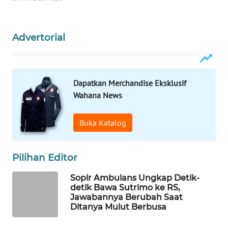
WAHANA
LISTRIK
Advertorial
WAHANA
TRAVEL
Dapatkan Merchandise Eksklusif
WAHANA
Wahana News
TV
Buka Katalog
WAHANANEWS
ID
Pilihan Editor
WAHANANEWS
CO ID
Sopir Ambulans Ungkap Detik-
detik Bawa Sutrimo ke RS,
Jawabannya Berubah Saat
WAHANANEWS
Ditanya Mulut Berbusa
NET