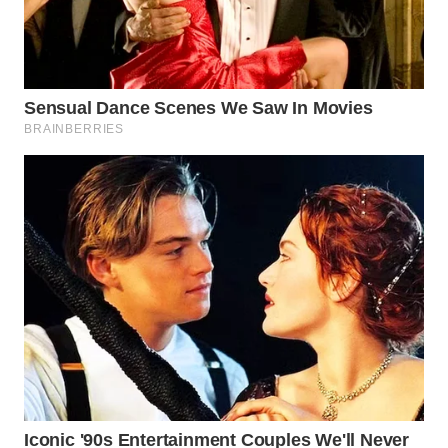
WN
MALUKU
WN
MALUT
WN
DAIRI
WN
DANAU
TOBA
WN
NIAS
WN
LANGKAT