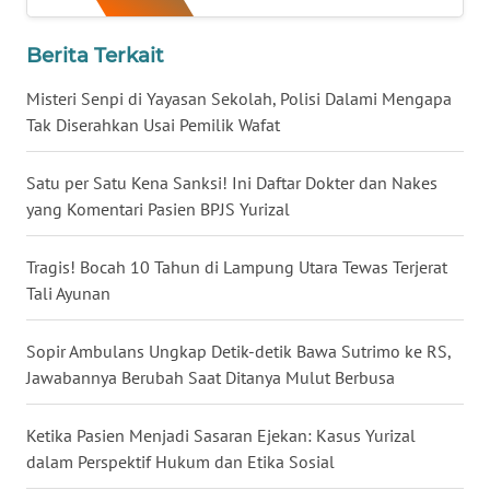
WN
Berita Terkait
BABEL
Misteri Senpi di Yayasan Sekolah, Polisi Dalami Mengapa
WN
Tak Diserahkan Usai Pemilik Wafat
SUMBAR
Satu per Satu Kena Sanksi! Ini Daftar Dokter dan Nakes
WN
yang Komentari Pasien BPJS Yurizal
SUMSEL
Tragis! Bocah 10 Tahun di Lampung Utara Tewas Terjerat
WN
Tali Ayunan
BENGKULU
Sopir Ambulans Ungkap Detik-detik Bawa Sutrimo ke RS,
WN
Jawabannya Berubah Saat Ditanya Mulut Berbusa
LAMPUNG
Ketika Pasien Menjadi Sasaran Ejekan: Kasus Yurizal
WN
JATENG
dalam Perspektif Hukum dan Etika Sosial