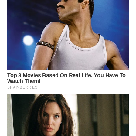
TAPANULI
TENGAH
WN DELI
SERDANG
WN
TEBING
TINGGI
WN
PAKPAK
WN
KARAWANG
WN
BEKASI