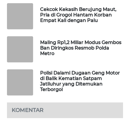
WAHANA
Cekcok Kekasih Berujung Maut,
DESA
Pria di Grogol Hantam Korban
WISATA
Empat Kali dengan Palu
LAPAK
WAHANA
Maling Rp1,2 Miliar Modus Gembos
Ban Diringkos Resmob Polda
Metro
Wahana
Network
Polisi Dalami Dugaan Geng Motor
KONSUMEN
di Balik Kematian Satpam
LISTRIK
Jatiluhur yang Ditemukan
Terborgol
MASYARAKAT
KELISTRIKAN
KOMENTAR
WALINKI
ID