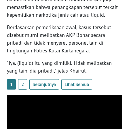
WN
memastikan bahwa penangkapan tersebut terkait
BANTEN
kepemilikan narkotika jenis cair atau liquid.
WN
Berdasarkan pemeriksaan awal, kasus tersebut
NTT
disebut murni melibatkan AKP Bonar secara
pribadi dan tidak menyeret personel lain di
WN
lingkungan Polres Kutai Kartanegara.
KEPRI
"Iya, (liquid) itu yang dimiliki. Tidak melibatkan
WN
yang lain, dia pribadi," jelas Khairul.
PAPUA
1
2
Selanjutnya
Lihat Semua
WN
PAPUA
BARAT
WN
RIAU