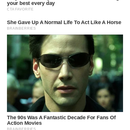
Wahana
Media
Group
WAHANA
NEWS
WAHANA
TANI
WAHANA
ADVOKAT
WAHANA
INFRASTRUKTUR
WAHANA
KONSUMEN