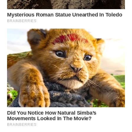
WN
SUMEDANG
WN
CIANJUR
WN
KEPULAUAN
SERIBU
WN
TANGERANG
WN
BINJAI
WN
CIREBON