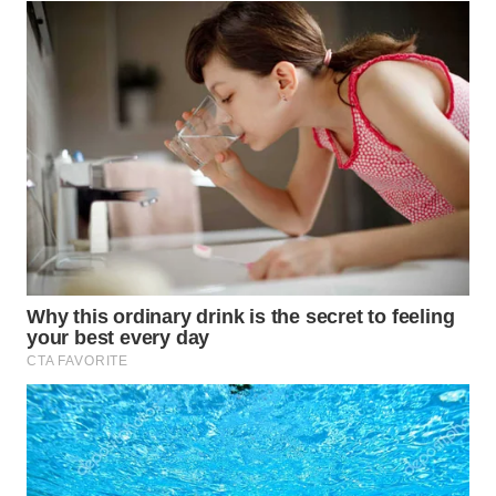
WN
INDRAMAYU
WN
KUNINGAN
WN
MAJALENGKA
WN
SUBANG
WN
SUKABUMI
WN
PURWAKARTA