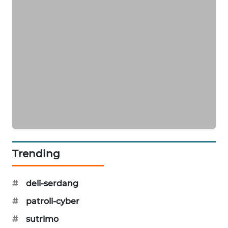
PORTAL
KONSUMEN
FORWAMKI
ALPERKLINAS
FORJASIDA
TAMBANG
NEWS
Trending
SITUNGIR
NEWS
#
deli-serdang
#
patroli-cyber
SIDIKALANG
NEWS
#
sutrimo