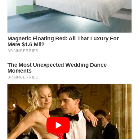
WN
KALTARA
WN
KALSEL
WN
KALTIM
WN
SULSEL
WN
GORONTALO
WN
SULUT