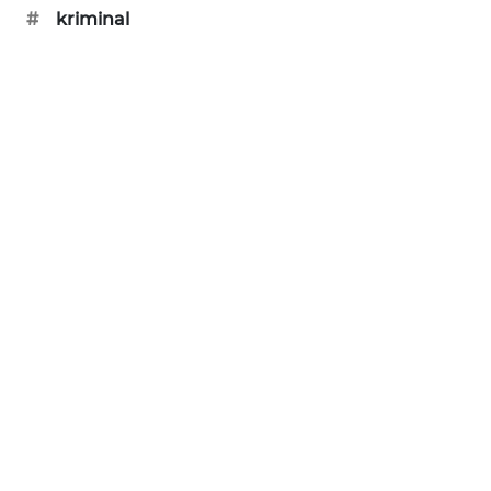
#
kriminal
SIBARAGAS
NEWS
METRO
SIANTAR
NEWS
METRO
MEDAN
NEWS
METRO
JAKARTA
NEWS
KRT
NEWS