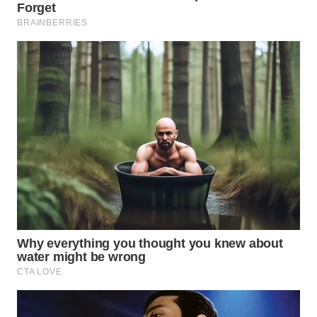
WN
TAPANULI
SELATAN
WN
TANJUNG
LESUNG
WN
KARO
WN
SIMALUNGUN
WN
LABUHANBATU
WN