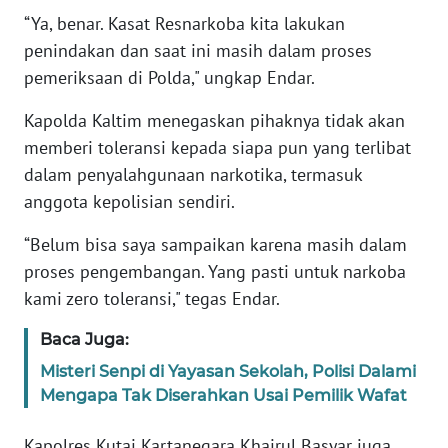
“Ya, benar. Kasat Resnarkoba kita lakukan
KARIR
penindakan dan saat ini masih dalam proses
pemeriksaan di Polda," ungkap Endar.
DISCLAIMER
Kapolda Kaltim menegaskan pihaknya tidak akan
memberi toleransi kepada siapa pun yang terlibat
Wahana
News
dalam penyalahgunaan narkotika, termasuk
Regional
anggota kepolisian sendiri.
WN
“Belum bisa saya sampaikan karena masih dalam
SUMUT
proses pengembangan. Yang pasti untuk narkoba
kami zero toleransi," tegas Endar.
WN
JAKARTA
Baca Juga:
Misteri Senpi di Yayasan Sekolah, Polisi Dalami
WN
Mengapa Tak Diserahkan Usai Pemilik Wafat
JABAR
Kapolres Kutai Kartanegara Khairul Basyar juga