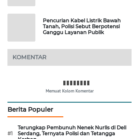
MAWAKA
ID
Pencurian Kabel Listrik Bawah
Tanah, Polisi Sebut Berpotensi
Ganggu Layanan Publik
MARTABAT
NET
PLN
KOMENTAR
WATCH
MKLI
Memuat Kolom Komentar
LPKKI
Berita Populer
LKKI
Terungkap Pembunuh Nenek Nurlis di Deli
KOPEKLIN
#1
Serdang, Ternyata Polisi dan Tetangga