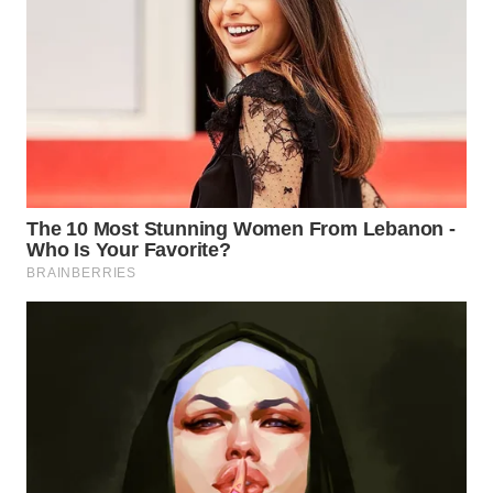
WN
TAPANULI
SELATAN
WN
TANJUNG
LESUNG
WN
KARO
WN
SIMALUNGUN
WN
LABUHANBATU
WN