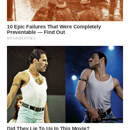
WN
KALTARA
WN
KALSEL
WN
KALTIM
WN
SULSEL
WN
GORONTALO
WN
SULUT