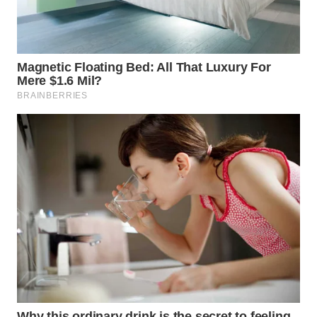
WN
BOGOR
WN
DEPOK
WN
TAPANULI
UTARA
WN
SAMOSIR
WN
PADANG
LAWAS