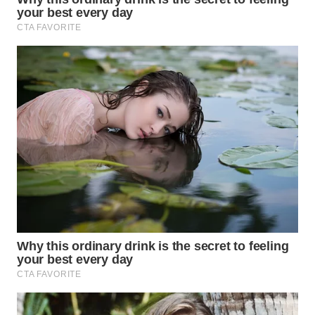
WN
SUMEDANG
WN
CIANJUR
WN
KEPULAUAN
SERIBU
WN
TANGERANG
WN
BINJAI
WN
CIREBON