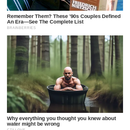
WN
NATUNA
WN
BINTAN
WN
MANDALIKA
WN
LIKUPANG
WN
LABUANBAJO
WN
BORNEO