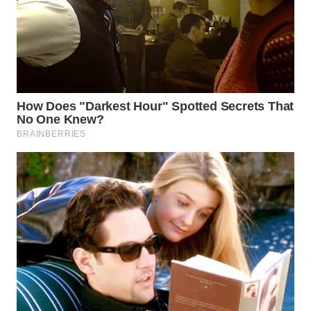
WN
PRIANGAN
TIMUR
WN
SEMARANG
WN
SOLO
WN
BOROBUDUR
WN
MADURA
WN
SURABAYA