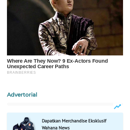
WAHANA
LISTRIK
WAHANA
TRAVEL
WAHANA
TV
WAHANANEWS
ID
Advertorial
WAHANANEWS
CO ID
WAHANANEWS
Dapatkan Merchandise Eksklusif
NET
Wahana News