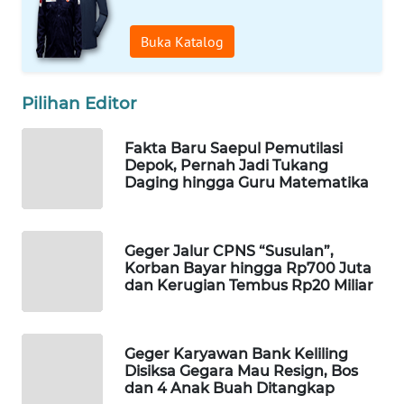
WAHANA
Buka Katalog
SPORT
WAHANA
Pilihan Editor
UMKM
Fakta Baru Saepul Pemutilasi
WAHANA
Depok, Pernah Jadi Tukang
SELEB
Daging hingga Guru Matematika
WAHANA
PERSONA
Geger Jalur CPNS “Susulan”,
Korban Bayar hingga Rp700 Juta
dan Kerugian Tembus Rp20 Miliar
WAHANA
OTOMOTIF
Geger Karyawan Bank Keliling
WAHANA
Disiksa Gegara Mau Resign, Bos
HEALTH
dan 4 Anak Buah Ditangkap