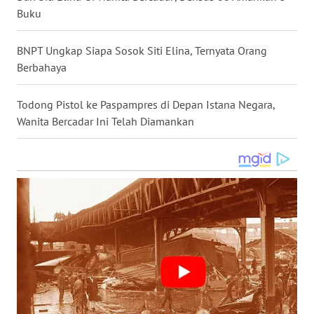
Buku
WN
NUSANTARA
BNPT Ungkap Siapa Sosok Siti Elina, Ternyata Orang
Berbahaya
WN
JOGJA
Todong Pistol ke Paspampres di Depan Istana Negara,
Wanita Bercadar Ini Telah Diamankan
WN
JATIM
WN
BALI
WN
KALBAR
WN
KALTENG