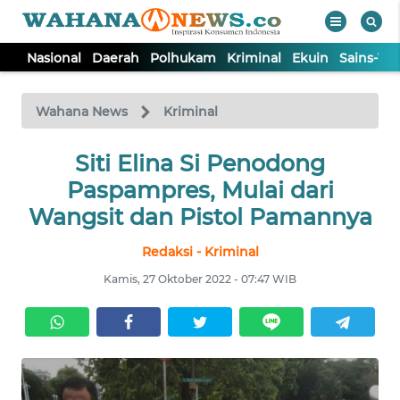
Nasional
Daerah
Polhukam
Kriminal
Ekuin
Sains-Te
WAHANA
Tutup
TV
Wahana News
Kriminal
NASIONAL
Siti Elina Si Penodong
Paspampres, Mulai dari
DAERAH
Wangsit dan Pistol Pamannya
Redaksi - Kriminal
POLHUKAM
Kamis, 27 Oktober 2022 - 07:47 WIB
KRIMINAL
EKUIN