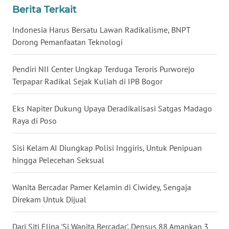
Berita Terkait
WN
BABEL
Indonesia Harus Bersatu Lawan Radikalisme, BNPT
Dorong Pemanfaatan Teknologi
WN
SUMBAR
Pendiri NII Center Ungkap Terduga Teroris Purworejo
Terpapar Radikal Sejak Kuliah di IPB Bogor
WN
SUMSEL
Eks Napiter Dukung Upaya Deradikalisasi Satgas Madago
Raya di Poso
WN
BENGKULU
Sisi Kelam AI Diungkap Polisi Inggiris, Untuk Penipuan
hingga Pelecehan Seksual
WN
LAMPUNG
Wanita Bercadar Pamer Kelamin di Ciwidey, Sengaja
Direkam Untuk Dijual
WN
JATENG
Dari Siti Elina 'Si Wanita Bercadar', Densus 88 Amankan 3