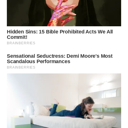
TAPANULI
TENGAH
WN DELI
SERDANG
WN
TEBING
TINGGI
WN
PAKPAK
WN
KARAWANG
WN
BEKASI