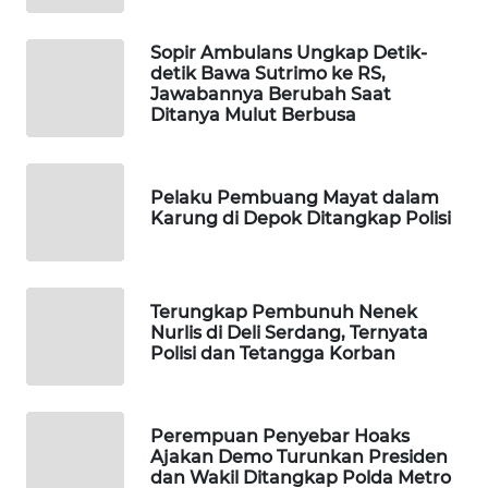
WAHANA
DESA
Sopir Ambulans Ungkap Detik-
WISATA
detik Bawa Sutrimo ke RS,
Jawabannya Berubah Saat
Ditanya Mulut Berbusa
LAPAK
WAHANA
Pelaku Pembuang Mayat dalam
Wahana
Karung di Depok Ditangkap Polisi
Network
KONSUMEN
LISTRIK
Terungkap Pembunuh Nenek
Nurlis di Deli Serdang, Ternyata
Polisi dan Tetangga Korban
MASYARAKAT
KELISTRIKAN
Perempuan Penyebar Hoaks
WALINKI
Ajakan Demo Turunkan Presiden
ID
dan Wakil Ditangkap Polda Metro