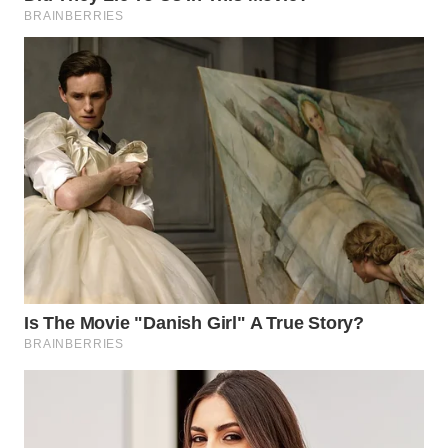
WN
MALUKU
WN
MALUT
WN
DAIRI
WN
DANAU
TOBA
WN
NIAS
WN
LANGKAT