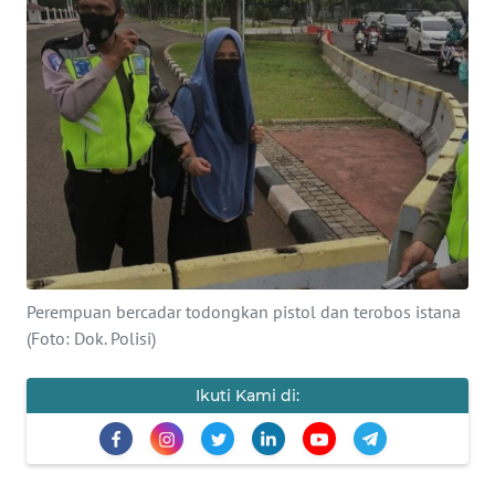
SAINS-TEKNO
KESEHATAN
INTERNASIONAL
SERBA-SERBI
PENDIDIKAN
Perempuan bercadar todongkan pistol dan terobos istana
OLAHRAGA
(Foto: Dok. Polisi)
OPINI
Ikuti Kami di:
EDITORIAL