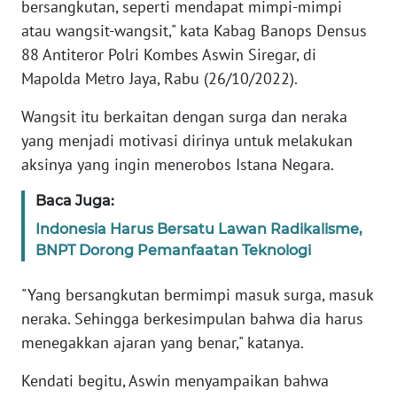
bersangkutan, seperti mendapat mimpi-mimpi
atau wangsit-wangsit," kata Kabag Banops Densus
KARIR
88 Antiteror Polri Kombes Aswin Siregar, di
Mapolda Metro Jaya, Rabu (26/10/2022).
DISCLAIMER
Wangsit itu berkaitan dengan surga dan neraka
Wahana
yang menjadi motivasi dirinya untuk melakukan
News
aksinya yang ingin menerobos Istana Negara.
Regional
Baca Juga:
WN
Indonesia Harus Bersatu Lawan Radikalisme,
SUMUT
BNPT Dorong Pemanfaatan Teknologi
WN
"Yang bersangkutan bermimpi masuk surga, masuk
JAKARTA
neraka. Sehingga berkesimpulan bahwa dia harus
menegakkan ajaran yang benar," katanya.
WN
JABAR
Kendati begitu, Aswin menyampaikan bahwa