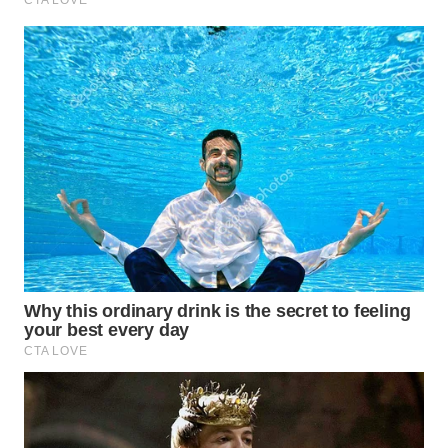
Wahana
Media
Group
WAHANA
NEWS
WAHANA
TANI
WAHANA
ADVOKAT
WAHANA
INFRASTRUKTUR
WAHANA
KONSUMEN