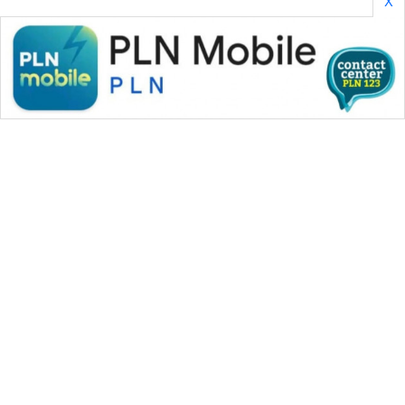
X
WAHANA MEDIA GROUP
|
|
|
WAHANA NEWS co
WAHANA TANI
WAHANA ADVOKAT
|
|
WAHANA INFRASTRUKTUR
WAHANA KONSUMEN
|
|
|
WAHANA LISTRIK
WAHANA TRAVEL
WAHANA TV