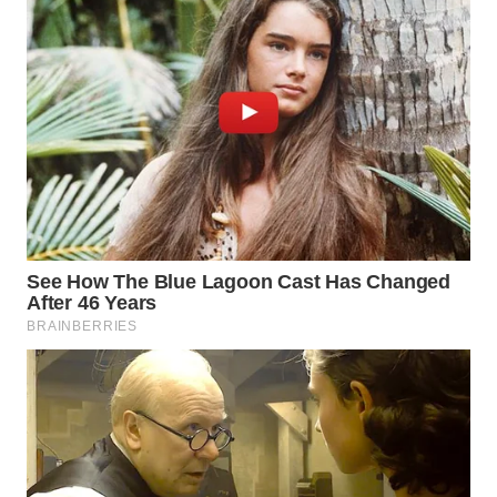
WN
INDRAMAYU
WN
KUNINGAN
WN
MAJALENGKA
WN
SUBANG
WN
SUKABUMI
WN
PURWAKARTA