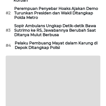
Korban
PORTAL
Perempuan Penyebar Hoaks Ajakan Demo
KONSUMEN
#2
Turunkan Presiden dan Wakil Ditangkap
Polda Metro
FORWAMKI
Sopir Ambulans Ungkap Detik-detik Bawa
#3
Sutrimo ke RS, Jawabannya Berubah Saat
ALPERKLINAS
Ditanya Mulut Berbusa
Pelaku Pembuang Mayat dalam Karung di
#4
FORJASIDA
Depok Ditangkap Polisi
TAMBANG
NEWS
SITUNGIR
NEWS
SIDIKALANG
NEWS