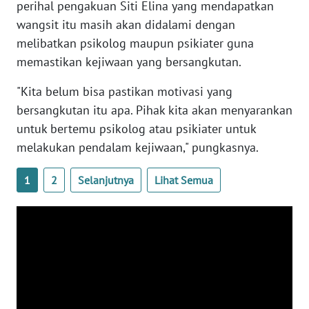
perihal pengakuan Siti Elina yang mendapatkan
WN
wangsit itu masih akan didalami dengan
BANTEN
melibatkan psikolog maupun psikiater guna
memastikan kejiwaan yang bersangkutan.
WN
NTT
"Kita belum bisa pastikan motivasi yang
bersangkutan itu apa. Pihak kita akan menyarankan
WN
untuk bertemu psikolog atau psikiater untuk
KEPRI
melakukan pendalam kejiwaan," pungkasnya.
WN
PAPUA
1
2
Selanjutnya
Lihat Semua
WN
PAPUA
BARAT
WN
RIAU