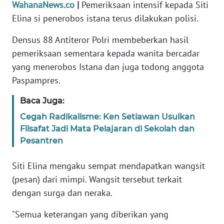
Informasi
WahanaNews.co
|
Pemeriksaan intensif kepada Siti
Elina si penerobos istana terus dilakukan polisi.
INDEKS
BERITA
Densus 88 Antiteror Polri membeberkan hasil
pemeriksaan sementara kepada wanita bercadar
KONTAK
yang menerobos Istana dan juga todong anggota
KAMI
Paspampres.
INFO
Baca Juga:
IKLAN
Cegah Radikalisme: Ken Setiawan Usulkan
Filsafat Jadi Mata Pelajaran di Sekolah dan
TENTANG
Pesantren
KAMI
Siti Elina mengaku sempat mendapatkan wangsit
PEDOMAN
(pesan) dari mimpi. Wangsit tersebut terkait
MEDIA
dengan surga dan neraka.
SIBER
"Semua keterangan yang diberikan yang
REDAKSI