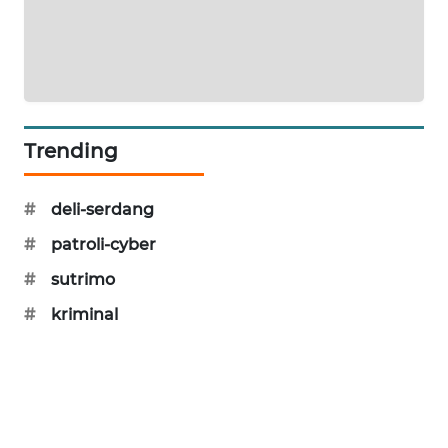
SIBARAGAS
NEWS
METRO
SIANTAR
NEWS
Trending
METRO
#
deli-serdang
MEDAN
NEWS
#
patroli-cyber
#
sutrimo
METRO
JAKARTA
#
kriminal
NEWS
KRT
NEWS