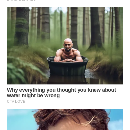
WN
BOGOR
WN
DEPOK
WN
TAPANULI
UTARA
WN
SAMOSIR
WN
PADANG
LAWAS