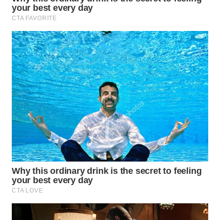
WN
PRIANGAN
TIMUR
WN
SEMARANG
WN
SOLO
WN
BOROBUDUR
WN
MADURA
WN
SURABAYA