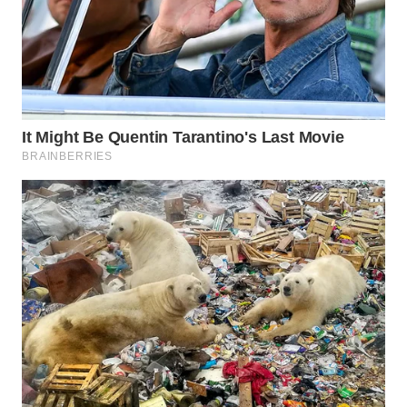
Wahana
Media
Group
WAHANA
NEWS
WAHANA
TANI
WAHANA
ADVOKAT
WAHANA
INFRASTRUKTUR
WAHANA
KONSUMEN