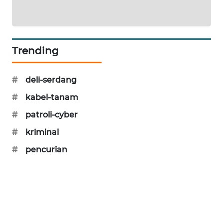
CILEUNGSI
NEWS
BERKAT
Trending
NEWS
BERAMPU
#
deli-serdang
NEWS
#
kabel-tanam
ANUGERAH
#
patroli-cyber
NEWS
#
kriminal
#
pencurian
AKHLAK
ID
PERAPKI
NEWS