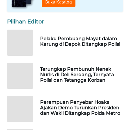
Buka Katalog
MAWAKA
ID
Pilihan Editor
MARTABAT
NET
Pelaku Pembuang Mayat dalam
Karung di Depok Ditangkap Polisi
PLN
WATCH
Terungkap Pembunuh Nenek
MKLI
Nurlis di Deli Serdang, Ternyata
Polisi dan Tetangga Korban
LPKKI
Perempuan Penyebar Hoaks
LKKI
Ajakan Demo Turunkan Presiden
dan Wakil Ditangkap Polda Metro
KOPEKLIN