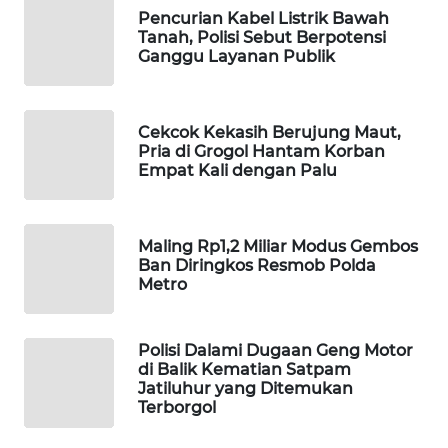
Pencurian Kabel Listrik Bawah
PORTAL
Tanah, Polisi Sebut Berpotensi
KONSUMEN
Ganggu Layanan Publik
FORWAMKI
Cekcok Kekasih Berujung Maut,
ALPERKLINAS
Pria di Grogol Hantam Korban
Empat Kali dengan Palu
FORJASIDA
Maling Rp1,2 Miliar Modus Gembos
TAMBANG
Ban Diringkos Resmob Polda
NEWS
Metro
SITUNGIR
NEWS
Polisi Dalami Dugaan Geng Motor
di Balik Kematian Satpam
Jatiluhur yang Ditemukan
SIDIKALANG
Terborgol
NEWS