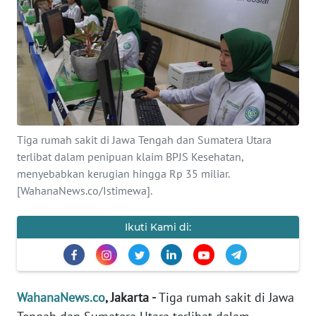
SAINS-TEKNO
KESEHATAN
INTERNASIONAL
SERBA-SERBI
Tiga rumah sakit di Jawa Tengah dan Sumatera Utara
terlibat dalam penipuan klaim BPJS Kesehatan,
PENDIDIKAN
menyebabkan kerugian hingga Rp 35 miliar.
[WahanaNews.co/Istimewa].
OLAHRAGA
Ikuti Kami di:
OPINI
EDITORIAL
WahanaNews.co
, Jakarta -
Tiga rumah sakit di Jawa