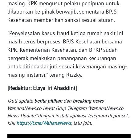
masing. KPK mengusut pelaku penipuan untuk
WN
dilaporkan ke pihak berwajib, sementara BPJS
SERAMBI
Kesehatan memberikan sanksi sesuai aturan.
"Penyelesaian kasus fraud ketiga rumah sakit ini
WN
JAMBI
masih terus berproses. BPJS Kesehatan bersama
KPK, Kementerian Kesehatan, dan BPKP sudah
WN
bergerak melakukan penanganan kecurangan
SULTRA
untuk ditindaklanjuti sesuai kewenangan masing-
masing instansi," terang Rizzky.
WN
NTB
[Redaktur: Elsya Tri Ahaddini]
Ikuti update
berita pilihan
dan
breaking news
WN
SULTENG
WahanaNews.co lewat Grup Telegram "WahanaNews.co
News Update" dengan install aplikasi Telegram di ponsel,
klik
https://t.me/WahanaNews
, lalu join.
WN
SULBAR