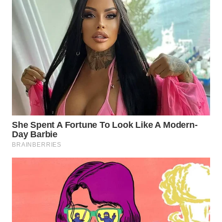
WN
MALUKU
WN
MALUT
WN
DAIRI
WN
DANAU
TOBA
WN
NIAS
WN
LANGKAT