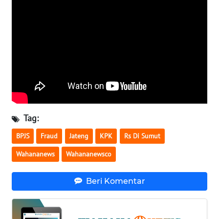
WN
BABEL
WN
SUMBAR
WN
SUMSEL
Tag:
WN
BENGKULU
BPJS
Fraud
Jateng
KPK
Rs Di Sumut
Wahananews
Wahananewsco
WN
LAMPUNG
Beri Komentar
WN
JATENG