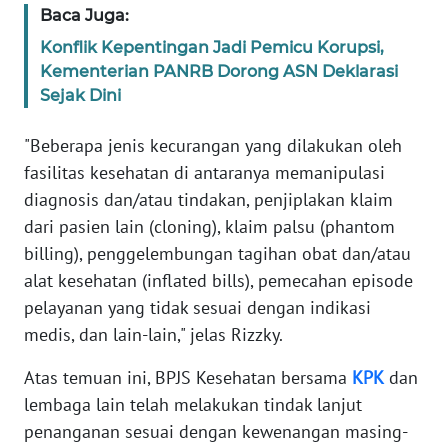
Baca Juga:
WN
BANTEN
Konflik Kepentingan Jadi Pemicu Korupsi,
Kementerian PANRB Dorong ASN Deklarasi
WN
Sejak Dini
NTT
"Beberapa jenis kecurangan yang dilakukan oleh
WN
fasilitas kesehatan di antaranya memanipulasi
KEPRI
diagnosis dan/atau tindakan, penjiplakan klaim
dari pasien lain (cloning), klaim palsu (phantom
WN
billing), penggelembungan tagihan obat dan/atau
PAPUA
alat kesehatan (inflated bills), pemecahan episode
pelayanan yang tidak sesuai dengan indikasi
WN
medis, dan lain-lain," jelas Rizzky.
PAPUA
BARAT
Atas temuan ini, BPJS Kesehatan bersama
KPK
dan
lembaga lain telah melakukan tindak lanjut
WN
RIAU
penanganan sesuai dengan kewenangan masing-