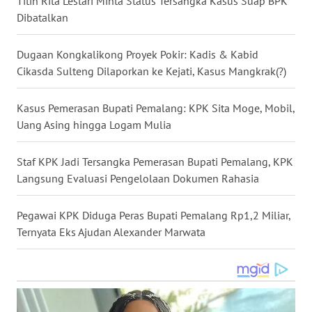
Titin Rita Lestari Minta Status Tersangka Kasus Suap BPK
WN
Dibatalkan
KALTARA
Dugaan Kongkalikong Proyek Pokir: Kadis & Kabid
WN
Cikasda Sulteng Dilaporkan ke Kejati, Kasus Mangkrak(?)
KALSEL
Kasus Pemerasan Bupati Pemalang: KPK Sita Moge, Mobil,
WN
Uang Asing hingga Logam Mulia
KALTIM
Staf KPK Jadi Tersangka Pemerasan Bupati Pemalang, KPK
WN
Langsung Evaluasi Pengelolaan Dokumen Rahasia
SULSEL
Pegawai KPK Diduga Peras Bupati Pemalang Rp1,2 Miliar,
WN
Ternyata Eks Ajudan Alexander Marwata
GORONTALO
WN
SULUT