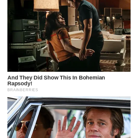
WN
NATUNA
WN
BINTAN
WN
MANDALIKA
WN
LIKUPANG
WN
LABUANBAJO
WN
BORNEO