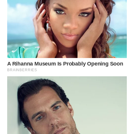
WN
SUMEDANG
WN
CIANJUR
WN
KEPULAUAN
SERIBU
WN
TANGERANG
WN
BINJAI
WN
CIREBON