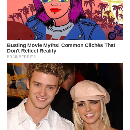
WN
TAPANULI
SELATAN
WN
TANJUNG
LESUNG
WN
KARO
WN
SIMALUNGUN
WN
LABUHANBATU
WN