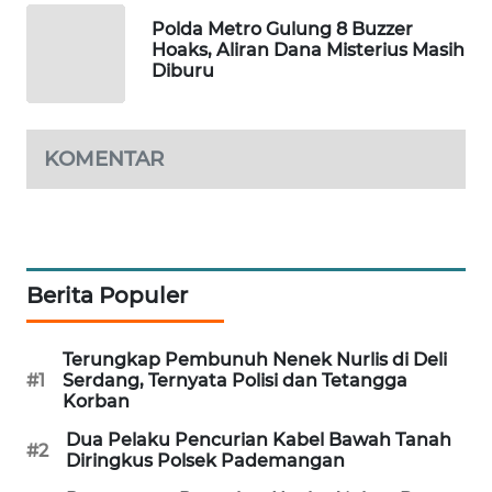
Polda Metro Gulung 8 Buzzer
SIBARAGAS
Hoaks, Aliran Dana Misterius Masih
NEWS
Diburu
METRO
SIANTAR
KOMENTAR
NEWS
METRO
MEDAN
NEWS
Berita Populer
METRO
JAKARTA
Terungkap Pembunuh Nenek Nurlis di Deli
NEWS
#1
Serdang, Ternyata Polisi dan Tetangga
Korban
KRT
Dua Pelaku Pencurian Kabel Bawah Tanah
NEWS
#2
Diringkus Polsek Pademangan