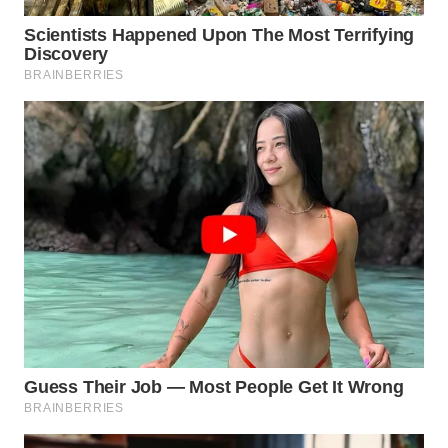
WAHANA
LISTRIK
WAHANA
TRAVEL
WAHANA
TV
WAHANANEWS
ID
WAHANANEWS
CO ID
WAHANANEWS
NET