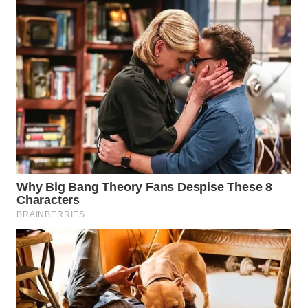
WAHANA
SPORT
WAHANA
UMKM
WAHANA
SELEB
WAHANA
PERSONA
WAHANA
OTOMOTIF
WAHANA
HEALTH