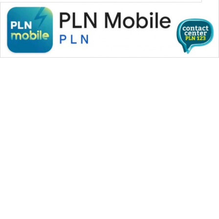
WAHANA MEDIA GROUP
|
|
|
WAHANA NEWS co
WAHANA TANI
WAHANA ADVOKAT
|
|
WAHANA INFRASTRUKTUR
WAHANA KONSUMEN
|
|
|
WAHANA LISTRIK
WAHANA TRAVEL
WAHANA TV