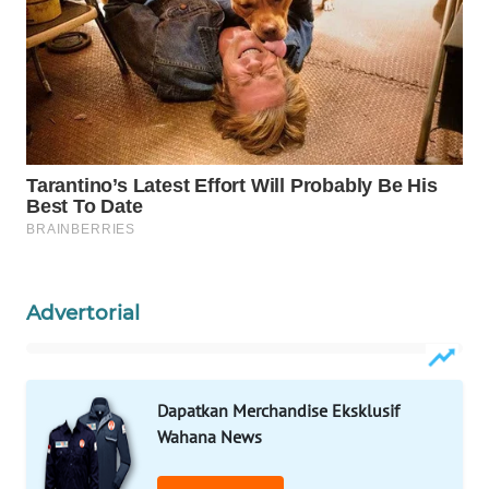
WAHANA
DESA
WISATA
LAPAK
WAHANA
Wahana
Network
KONSUMEN
LISTRIK
Advertorial
MASYARAKAT
KELISTRIKAN
Dapatkan Merchandise Eksklusif
Wahana News
WALINKI
ID