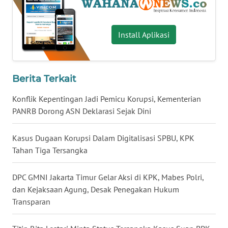
WN
NUSANTARA
Install Aplikasi
WN
JOGJA
Berita Terkait
WN
Konflik Kepentingan Jadi Pemicu Korupsi, Kementerian
JATIM
PANRB Dorong ASN Deklarasi Sejak Dini
WN
BALI
Kasus Dugaan Korupsi Dalam Digitalisasi SPBU, KPK
Tahan Tiga Tersangka
WN
KALBAR
DPC GMNI Jakarta Timur Gelar Aksi di KPK, Mabes Polri,
dan Kejaksaan Agung, Desak Penegakan Hukum
WN
Transparan
KALTENG