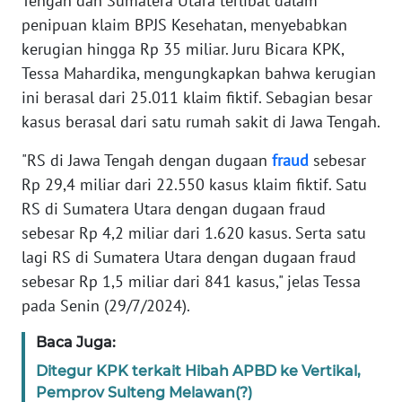
Tengah dan Sumatera Utara terlibat dalam
Informasi
penipuan klaim BPJS Kesehatan, menyebabkan
INDEKS
kerugian hingga Rp 35 miliar. Juru Bicara KPK,
BERITA
Tessa Mahardika, mengungkapkan bahwa kerugian
ini berasal dari 25.011 klaim fiktif. Sebagian besar
KONTAK
kasus berasal dari satu rumah sakit di Jawa Tengah.
KAMI
"RS di Jawa Tengah dengan dugaan
fraud
sebesar
INFO
Rp 29,4 miliar dari 22.550 kasus klaim fiktif. Satu
IKLAN
RS di Sumatera Utara dengan dugaan fraud
sebesar Rp 4,2 miliar dari 1.620 kasus. Serta satu
TENTANG
lagi RS di Sumatera Utara dengan dugaan fraud
KAMI
sebesar Rp 1,5 miliar dari 841 kasus," jelas Tessa
pada Senin (29/7/2024).
PEDOMAN
MEDIA
Baca Juga:
SIBER
Ditegur KPK terkait Hibah APBD ke Vertikal,
Pemprov Sulteng Melawan(?)
REDAKSI