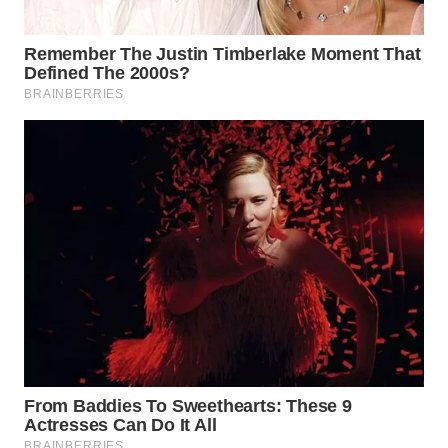
TAPANULI
TENGAH
WN DELI
SERDANG
WN
TEBING
TINGGI
WN
PAKPAK
WN
KARAWANG
WN
BEKASI