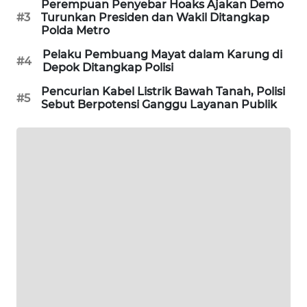
Perempuan Penyebar Hoaks Ajakan Demo
KARING
#3
Turunkan Presiden dan Wakil Ditangkap
NEWS
Polda Metro
Pelaku Pembuang Mayat dalam Karung di
JURNAL
#4
Depok Ditangkap Polisi
MARITIM
Pencurian Kabel Listrik Bawah Tanah, Polisi
#5
Sebut Berpotensi Ganggu Layanan Publik
HUMBANG
NEWS
GARONGGANG
NEWS
FISUELRI
ID
ENERGI
NEWS