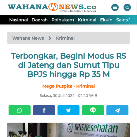
Nasional
Daerah
Polhukam
Kriminal
Ekuin
Sains-Te
WAHANA
Tutup
TV
Wahana News
Kriminal
NASIONAL
Terbongkar, Begini Modus RS
di Jateng dan Sumut Tipu
DAERAH
BPJS hingga Rp 35 M
Mega Puspita - Kriminal
POLHUKAM
Selasa, 30 Juli 2024 - 02:20 WIB
KRIMINAL
EKUIN