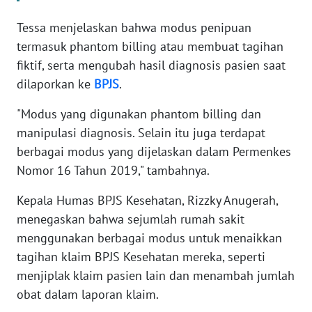
Tessa menjelaskan bahwa modus penipuan
KARIR
termasuk phantom billing atau membuat tagihan
fiktif, serta mengubah hasil diagnosis pasien saat
DISCLAIMER
dilaporkan ke
BPJS
.
Wahana
"Modus yang digunakan phantom billing dan
News
manipulasi diagnosis. Selain itu juga terdapat
Regional
berbagai modus yang dijelaskan dalam Permenkes
WN
Nomor 16 Tahun 2019," tambahnya.
SUMUT
Kepala Humas BPJS Kesehatan, Rizzky Anugerah,
menegaskan bahwa sejumlah rumah sakit
WN
JAKARTA
menggunakan berbagai modus untuk menaikkan
tagihan klaim BPJS Kesehatan mereka, seperti
WN
menjiplak klaim pasien lain dan menambah jumlah
JABAR
obat dalam laporan klaim.