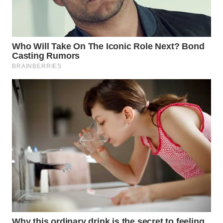
WN
INDRAMAYU
WN
KUNINGAN
WN
MAJALENGKA
WN
SUBANG
WN
SUKABUMI
WN
PURWAKARTA