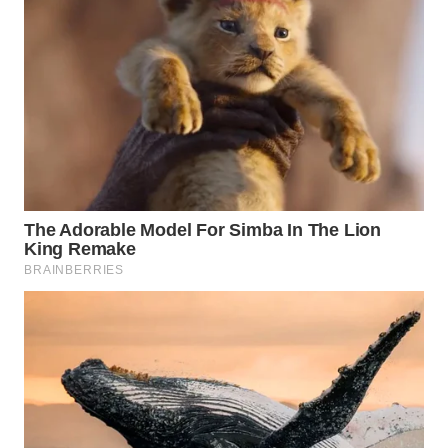
WN
KALTARA
WN
KALSEL
WN
KALTIM
WN
SULSEL
WN
GORONTALO
WN
SULUT