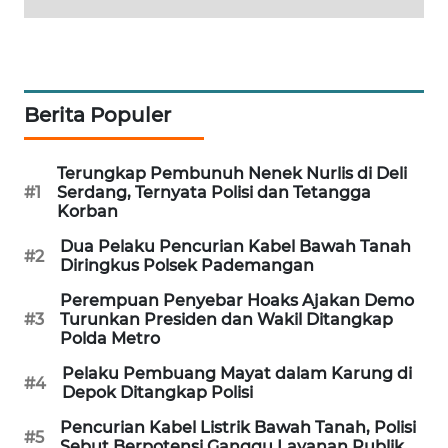
MAWAKA
ID
MARTABAT
Berita Populer
NET
Terungkap Pembunuh Nenek Nurlis di Deli
PLN
#1
Serdang, Ternyata Polisi dan Tetangga
WATCH
Korban
Dua Pelaku Pencurian Kabel Bawah Tanah
#2
MKLI
Diringkus Polsek Pademangan
Perempuan Penyebar Hoaks Ajakan Demo
LPKKI
#3
Turunkan Presiden dan Wakil Ditangkap
Polda Metro
LKKI
Pelaku Pembuang Mayat dalam Karung di
#4
Depok Ditangkap Polisi
KOPEKLIN
Pencurian Kabel Listrik Bawah Tanah, Polisi
#5
Sebut Berpotensi Ganggu Layanan Publik