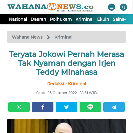
Nasional
Daerah
Polhukam
Kriminal
Ekuin
Sains-Te
WAHANA
Tutup
TV
Wahana News
Kriminal
NASIONAL
Teryata Jokowi Pernah Merasa
Tak Nyaman dengan Irjen
DAERAH
Teddy Minahasa
Redaksi - Kriminal
POLHUKAM
Sabtu, 15 Oktober 2022 - 18:31 WIB
KRIMINAL
EKUIN