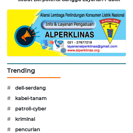
PORTAL
KONSUMEN
FORWAMKI
ALPERKLINAS
FORJASIDA
Trending
TAMBANG
NEWS
#
deli-serdang
SITUNGIR
#
kabel-tanam
NEWS
#
patroli-cyber
SIDIKALANG
#
kriminal
NEWS
#
pencurian