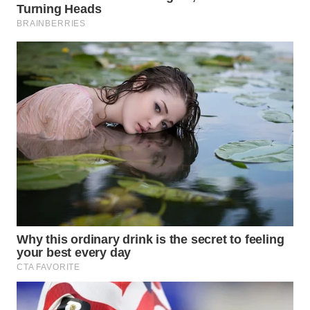
WN
INDRAMAYU
WN
KUNINGAN
WN
MAJALENGKA
WN
SUBANG
WN
SUKABUMI
WN
PURWAKARTA