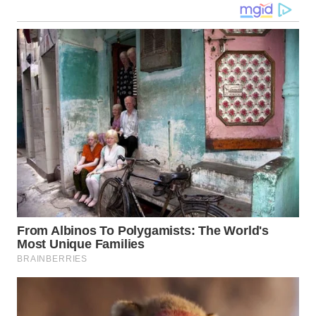
WN
NUSANTARA
WN
JOGJA
WN
JATIM
WN
BALI
WN
KALBAR
WN
KALTENG