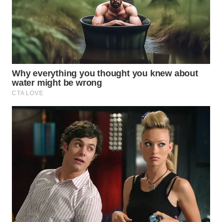
WN
NATUNA
WN
BINTAN
WN
MANDALIKA
WN
LIKUPANG
WN
LABUANBAJO
WN
BORNEO