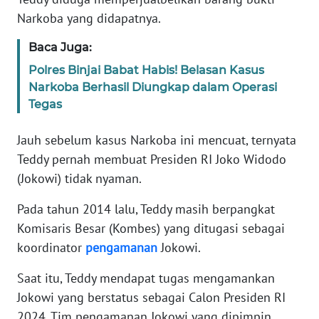
Informasi
Narkoba yang didapatnya.
INDEKS
Baca Juga:
BERITA
Polres Binjai Babat Habis! Belasan Kasus
Narkoba Berhasil Diungkap dalam Operasi
KONTAK
Tegas
KAMI
Jauh sebelum kasus Narkoba ini mencuat, ternyata
INFO
IKLAN
Teddy pernah membuat Presiden RI Joko Widodo
(Jokowi) tidak nyaman.
TENTANG
Pada tahun 2014 lalu, Teddy masih berpangkat
KAMI
Komisaris Besar (Kombes) yang ditugasi sebagai
koordinator
pengamanan
Jokowi.
PEDOMAN
MEDIA
Saat itu, Teddy mendapat tugas mengamankan
SIBER
Jokowi yang berstatus sebagai Calon Presiden RI
2024. Tim pengamanan Jokowi yang dipimpin
REDAKSI