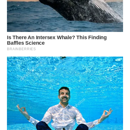
WN
MALUKU
WN
MALUT
WN
DAIRI
WN
DANAU
TOBA
WN
NIAS
WN
LANGKAT