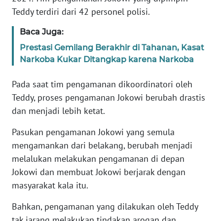
Teddy terdiri dari 42 personel polisi.
KARIR
Baca Juga:
Prestasi Gemilang Berakhir di Tahanan, Kasat
DISCLAIMER
Narkoba Kukar Ditangkap karena Narkoba
Wahana
Pada saat tim pengamanan dikoordinatori oleh
News
Regional
Teddy, proses pengamanan Jokowi berubah drastis
dan menjadi lebih ketat.
WN
SUMUT
Pasukan pengamanan Jokowi yang semula
mengamankan dari belakang, berubah menjadi
WN
melalukan melakukan pengamanan di depan
JAKARTA
Jokowi dan membuat Jokowi berjarak dengan
masyarakat kala itu.
WN
JABAR
Bahkan, pengamanan yang dilakukan oleh Teddy
tak jarang melakukan tindakan arogan dan