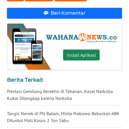
WN
Beri Komentar
SERAMBI
WN
JAMBI
WN
Install Aplikasi
SULTRA
WN
Berita Terkait
NTB
Prestasi Gemilang Berakhir di Tahanan, Kasat Narkoba
WN
Kukar Ditangkap karena Narkoba
SULTENG
Tangis Nenek di PN Batam, Minta Prabowo Bebaskan ABK
WN
Dituntut Mati Kasus 2 Ton Sabu
SULBAR