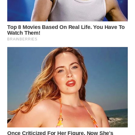
WN
SUMEDANG
WN
CIANJUR
WN
KEPULAUAN
SERIBU
WN
TANGERANG
WN
BINJAI
WN
CIREBON