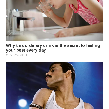
WN
BOGOR
WN
DEPOK
WN
TAPANULI
UTARA
WN
SAMOSIR
WN
PADANG
LAWAS