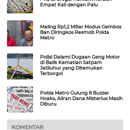
Empat Kali dengan Palu
WAHANA
DESA
WISATA
Maling Rp1,2 Miliar Modus Gembos
Ban Diringkos Resmob Polda
LAPAK
Metro
WAHANA
Wahana
Polisi Dalami Dugaan Geng Motor
Network
di Balik Kematian Satpam
Jatiluhur yang Ditemukan
Terborgol
KONSUMEN
LISTRIK
Polda Metro Gulung 8 Buzzer
MASYARAKAT
Hoaks, Aliran Dana Misterius Masih
KELISTRIKAN
Diburu
WALINKI
ID
KOMENTAR