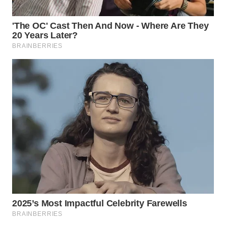
Wahana
Media
Group
WAHANA
NEWS
WAHANA
TANI
WAHANA
ADVOKAT
WAHANA
INFRASTRUKTUR
WAHANA
KONSUMEN