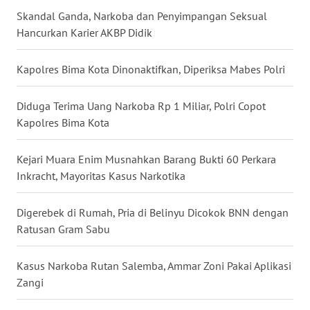
Skandal Ganda, Narkoba dan Penyimpangan Seksual
WN
Hancurkan Karier AKBP Didik
BABEL
Kapolres Bima Kota Dinonaktifkan, Diperiksa Mabes Polri
WN
SUMBAR
Diduga Terima Uang Narkoba Rp 1 Miliar, Polri Copot
Kapolres Bima Kota
WN
SUMSEL
Kejari Muara Enim Musnahkan Barang Bukti 60 Perkara
WN
Inkracht, Mayoritas Kasus Narkotika
BENGKULU
Digerebek di Rumah, Pria di Belinyu Dicokok BNN dengan
WN
Ratusan Gram Sabu
LAMPUNG
Kasus Narkoba Rutan Salemba, Ammar Zoni Pakai Aplikasi
WN
Zangi
JATENG