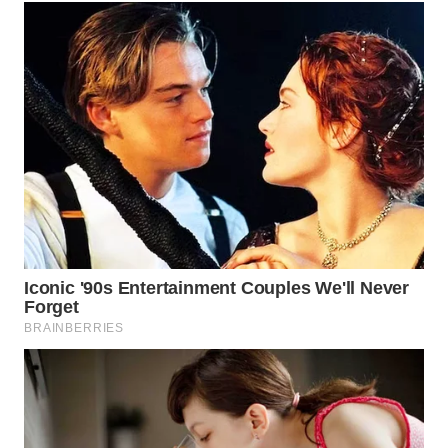
TAPANULI
TENGAH
WN DELI
SERDANG
WN
TEBING
TINGGI
WN
PAKPAK
WN
KARAWANG
WN
BEKASI