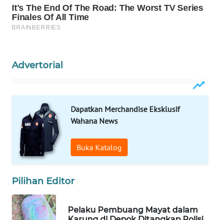
WAHANA
LISTRIK
WAHANA
TRAVEL
Advertorial
WAHANA
TV
Dapatkan Merchandise Eksklusif
Wahana News
WAHANANEWS
ID
Buka Katalog
WAHANANEWS
CO ID
Pilihan Editor
WAHANANEWS
NET
Pelaku Pembuang Mayat dalam
Karung di Depok Ditangkap Polisi