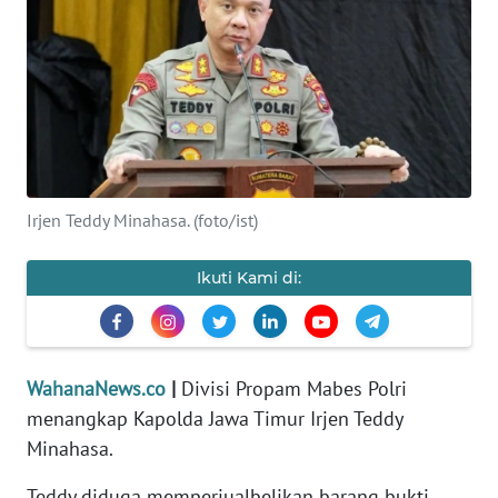
SAINS-TEKNO
KESEHATAN
INTERNASIONAL
SERBA-SERBI
Irjen Teddy Minahasa. (foto/ist)
PENDIDIKAN
Ikuti Kami di:
OLAHRAGA
OPINI
WahanaNews.co
|
Divisi Propam Mabes Polri
menangkap Kapolda Jawa Timur Irjen Teddy
Minahasa.
EDITORIAL
Teddy diduga memperjualbelikan barang bukti