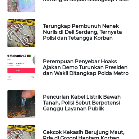
WAHANA
SPORT
Terungkap Pembunuh Nenek
WAHANA
Nurlis di Deli Serdang, Ternyata
UMKM
Polisi dan Tetangga Korban
WAHANA
SELEB
Perempuan Penyebar Hoaks
Ajakan Demo Turunkan Presiden
dan Wakil Ditangkap Polda Metro
WAHANA
PERSONA
Pencurian Kabel Listrik Bawah
WAHANA
Tanah, Polisi Sebut Berpotensi
OTOMOTIF
Ganggu Layanan Publik
WAHANA
HEALTH
Cekcok Kekasih Berujung Maut,
Pria di Grogol Hantam Korban