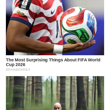
WN
PRIANGAN
TIMUR
WN
SEMARANG
WN
SOLO
WN
BOROBUDUR
WN
MADURA
WN
SURABAYA