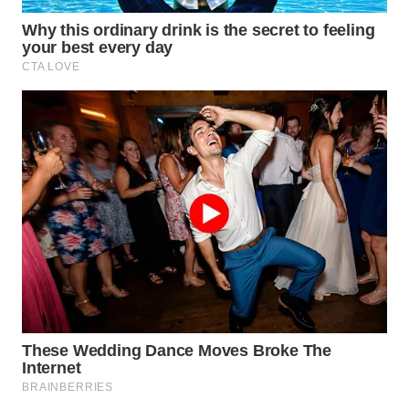
WN
TAPANULI
SELATAN
WN
TANJUNG
LESUNG
WN
KARO
WN
SIMALUNGUN
WN
LABUHANBATU
WN