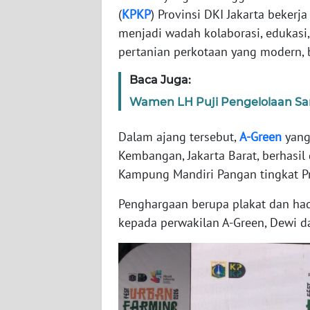
(
KPKP
) Provinsi DKI Jakarta bekerja
menjadi wadah kolaborasi, edukas
WN
NTT
pertanian perkotaan yang modern, 
Baca Juga:
WN
KEPRI
Wamen LH Puji Pengelolaan Sa
Dalam ajang tersebut,
A-Green
yang
WN
PAPUA
Kembangan, Jakarta Barat, berhasil
Kampung Mandiri Pangan tingkat Pro
WN
Penghargaan berupa plakat dan had
PAPUA
BARAT
kepada perwakilan A-Green, Dewi d
WN
RIAU
WN