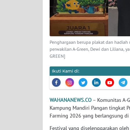
KARIR
DISCLAIMER
Wahana
News
Penghargaan berupa plakat dan hadiah 
Regional
perwakilan A-Green, Dewi dan Liliana,
GREEN]
WN
SUMUT
Ikuti Kami di:
WN
JAKARTA
WAHANANEWS.CO
– Komunitas A-G
WN
Kampung Mandiri Pangan tingkat Pr
JABAR
Farming 2026 yang berlangsung di I
WN
Festival yang diselenggarakan oleh
BANTEN