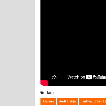
NUSANTARA
WN
JOGJA
WN
JATIM
WN
BALI
WN
KALBAR
WN
KALTENG
Tag:
A Green
Andi Tjahja
Festival Urban 
WN