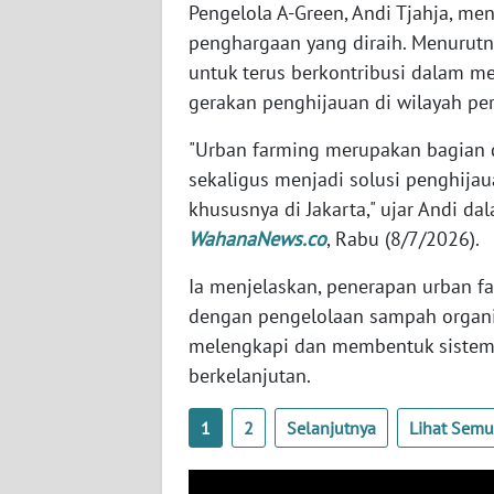
Pengelola A-Green, Andi Tjahja, me
BABEL
penghargaan yang diraih. Menurutny
WN
untuk terus berkontribusi dalam 
SUMBAR
gerakan penghijauan di wilayah pe
"Urban farming merupakan bagian 
WN
SUMSEL
sekaligus menjadi solusi penghijau
khususnya di Jakarta," ujar Andi da
WN
WahanaNews.co
, Rabu (8/7/2026).
BENGKULU
Ia menjelaskan, penerapan urban f
dengan pengelolaan sampah organik
WN
LAMPUNG
melengkapi dan membentuk sistem 
berkelanjutan.
WN
JATENG
1
2
Selanjutnya
Lihat Sem
WN