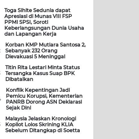
Toga Sihite Sedunia dapat
Apresiasi di Munas VIII FSP
PPMI SPSI, Soroti
Keberlangsungan Dunia Usaha
dan Lapangan Kerja
Korban KMP Mutiara Santosa 2,
2
Sebanyak 232 Orang
Dievakuasi 5 Meninggal
Titin Rita Lestari Minta Status
3
Tersangka Kasus Suap BPK
Dibatalkan
Konflik Kepentingan Jadi
Pemicu Korupsi, Kementerian
4
PANRB Dorong ASN Deklarasi
Sejak Dini
Malaysia Jelaskan Kronologi
5
Kopilot Lolos Skrining KLIA
Sebelum Ditangkap di Soetta