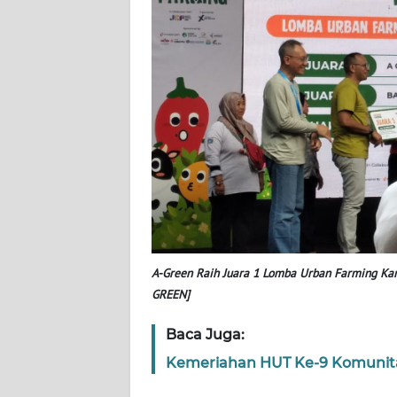
SERAMBI
WN
JAMBI
WN
SULTRA
WN
NTB
WN
A-Green Raih Juara 1 Lomba Urban Farming K
SULTENG
GREEN]
WN
Baca Juga:
SULBAR
Kemeriahan HUT Ke-9 Komunita
WN