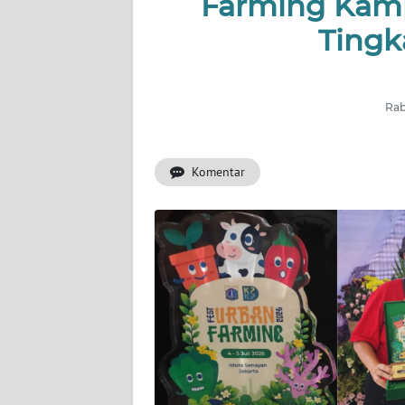
Farming Kam
INDEKS
BERITA
Tingk
KONTAK
KAMI
Rab
INFO
IKLAN
Komentar
TENTANG
KAMI
PEDOMAN
MEDIA
SIBER
REDAKSI