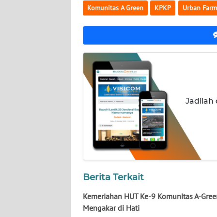
KALTARA
Komunitas A Green
KPKP
Urban Farm
WN
KALSEL
WN
KALTIM
WN
Jadilah
SULSEL
WN
GORONTALO
WN
Berita Terkait
SULUT
Kemeriahan HUT Ke-9 Komunitas A-Gree
WN
Mengakar di Hati
MALUKU