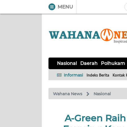
MENU
WAHANA
Tutup
TV
NASIONAL
DAERAH
POLHUKAM
KRIMINAL
EKUIN
SAINS-
KESEHATAN
INTERNASIONAL
Nasional
Daerah
Polhukam
TEKNO
Informasi
Indeks Berita
Kontak 
SERBA-
PENDIDIKAN
OLAHRAGA
OPINI
SERBI
Wahana News
Nasional
EDITORIAL
A-Green Raih
Informasi