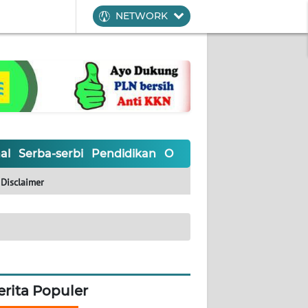
NETWORK
al
Serba-serbi
Pendidikan
Olahraga
Opini
Editoria
Disclaimer
erita Populer