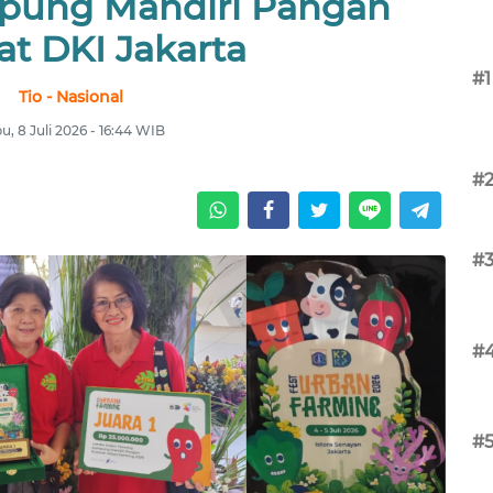
pung Mandiri Pangan
at DKI Jakarta
#1
Tio - Nasional
u, 8 Juli 2026 - 16:44 WIB
#
#
#
#