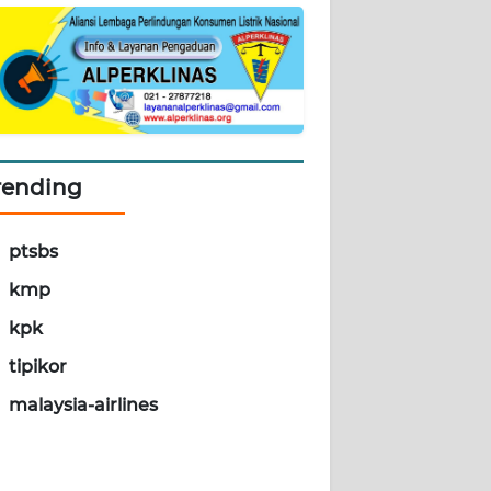
rending
ptsbs
kmp
kpk
tipikor
malaysia-airlines