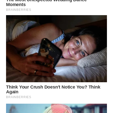
WN
MALUKU
WN
MALUT
WN
DAIRI
WN
DANAU
TOBA
WN
NIAS
WN
LANGKAT