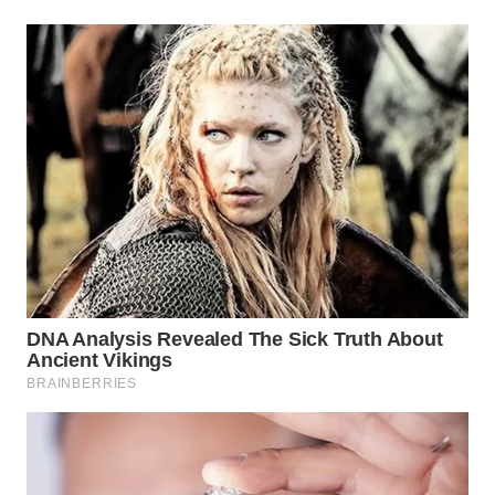
WN
NATUNA
WN
BINTAN
WN
MANDALIKA
WN
LIKUPANG
WN
LABUANBAJO
WN
BORNEO