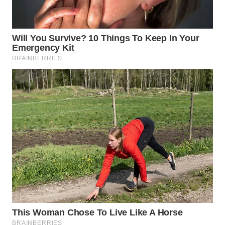
WN
PRIANGAN
TIMUR
WN
SEMARANG
WN
SOLO
WN
BOROBUDUR
WN
MADURA
WN
SURABAYA