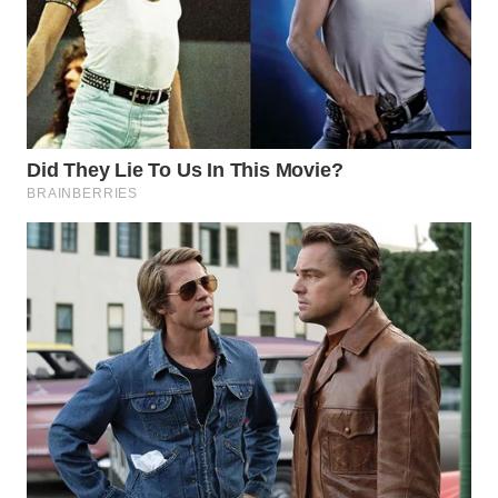
TAPANULI
TENGAH
WN DELI
SERDANG
WN
TEBING
TINGGI
WN
PAKPAK
WN
KARAWANG
WN
BEKASI