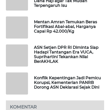
Dana Haji agar Tak Mudah
Terpengaruh Isu
MAWAKA
ID
Mentan Amran Temukan Beras
Fortifikasi Abal-abal, Harganya
MARTABAT
Capai Rp 42.000/Kg
NET
PLN
ASN Setjen DPR RI Diminta Siap
WATCH
Hadapi Tantangan Era VUCA,
Suprihartini Tekankan Nilai
BerAKHLAK
MKLI
LPKKI
Konflik Kepentingan Jadi Pemicu
Korupsi, Kementerian PANRB
Dorong ASN Deklarasi Sejak Dini
LKKI
KOPEKLIN
KOMENTAR