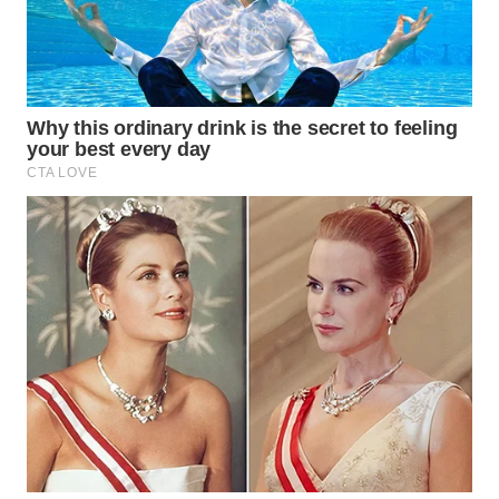
WAHANA
LISTRIK
WAHANA
TRAVEL
WAHANA
TV
WAHANANEWS
ID
WAHANANEWS
CO ID
WAHANANEWS
NET