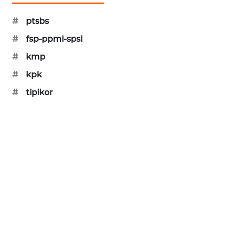
KARING
NEWS
#
ptsbs
#
fsp-ppmi-spsi
JURNAL
MARITIM
#
kmp
#
kpk
HUMBANG
NEWS
#
tipikor
GARONGGANG
NEWS
FISUELRI
ID
ENERGI
NEWS