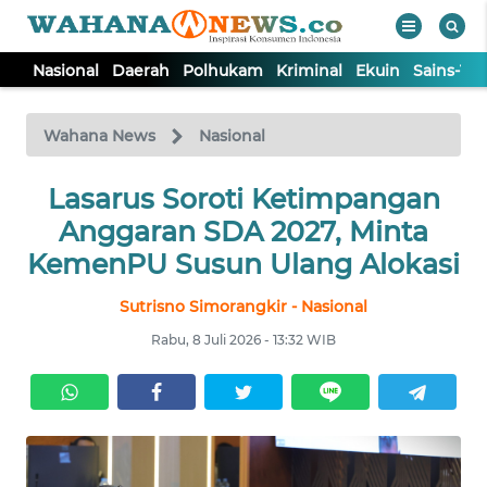
Nasional
Daerah
Polhukam
Kriminal
Ekuin
Sains-Te
WAHANA
Tutup
TV
Wahana News
Nasional
NASIONAL
Lasarus Soroti Ketimpangan
Anggaran SDA 2027, Minta
DAERAH
KemenPU Susun Ulang Alokasi
Sutrisno Simorangkir - Nasional
POLHUKAM
Rabu, 8 Juli 2026 - 13:32 WIB
KRIMINAL
EKUIN