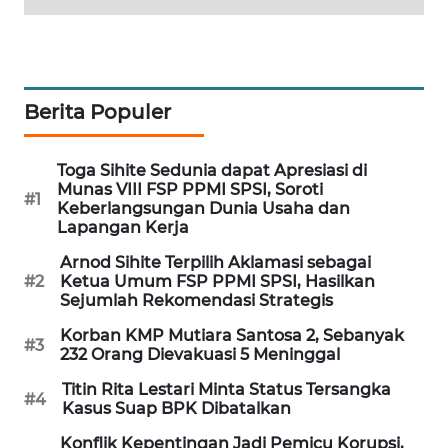
PORTAL
KONSUMEN
FORWAMKI
Berita Populer
ALPERKLINAS
Toga Sihite Sedunia dapat Apresiasi di
Munas VIII FSP PPMI SPSI, Soroti
#1
FORJASIDA
Keberlangsungan Dunia Usaha dan
Lapangan Kerja
TAMBANG
Arnod Sihite Terpilih Aklamasi sebagai
NEWS
#2
Ketua Umum FSP PPMI SPSI, Hasilkan
Sejumlah Rekomendasi Strategis
SITUNGIR
Korban KMP Mutiara Santosa 2, Sebanyak
#3
NEWS
232 Orang Dievakuasi 5 Meninggal
Titin Rita Lestari Minta Status Tersangka
#4
SIDIKALANG
Kasus Suap BPK Dibatalkan
NEWS
Konflik Kepentingan Jadi Pemicu Korupsi,