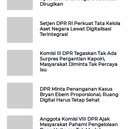
Dirugikan
WAHANA
DESA
WISATA
Setjen DPR RI Perkuat Tata Kelola
Aset Negara Lewat Digitalisasi
LAPAK
Terintegrasi
WAHANA
Komisi III DPR Tegaskan Tak Ada
Wahana
Surpres Pergantian Kapolri,
Network
Masyarakat Diminta Tak Percaya
Isu
KONSUMEN
LISTRIK
DPR Minta Penanganan Kasus
Bryan Ebem Proporsional, Ruang
MASYARAKAT
Digital Harus Tetap Sehat
KELISTRIKAN
WALINKI
Anggota Komisi VIII DPR Ajak
ID
Masyarakat Pahami Pengelolaan