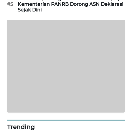
#5
Kementerian PANRB Dorong ASN Deklarasi
SIBARAGAS
Sejak Dini
NEWS
METRO
SIANTAR
NEWS
METRO
MEDAN
NEWS
METRO
JAKARTA
NEWS
KRT
NEWS
Trending