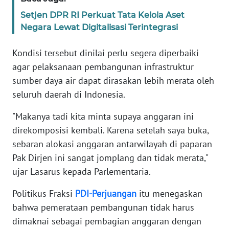
WN
Setjen DPR RI Perkuat Tata Kelola Aset
BANTEN
Negara Lewat Digitalisasi Terintegrasi
WN
Kondisi tersebut dinilai perlu segera diperbaiki
NTT
agar pelaksanaan pembangunan infrastruktur
sumber daya air dapat dirasakan lebih merata oleh
WN
seluruh daerah di Indonesia.
KEPRI
"Makanya tadi kita minta supaya anggaran ini
WN
direkomposisi kembali. Karena setelah saya buka,
PAPUA
sebaran alokasi anggaran antarwilayah di paparan
Pak Dirjen ini sangat jomplang dan tidak merata,"
WN
PAPUA
ujar Lasarus kepada Parlementaria.
BARAT
Politikus Fraksi
PDI-Perjuangan
itu menegaskan
bahwa pemerataan pembangunan tidak harus
WN
RIAU
dimaknai sebagai pembagian anggaran dengan