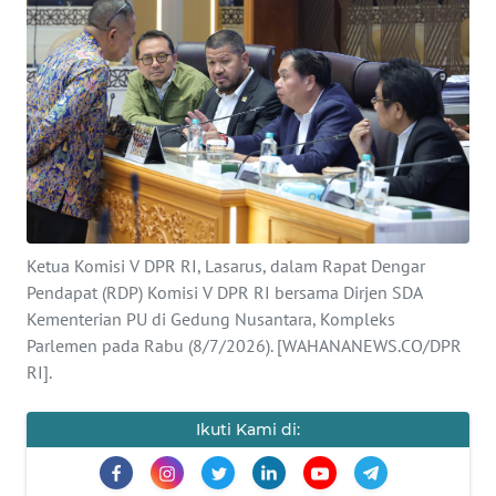
SAINS-TEKNO
KESEHATAN
INTERNASIONAL
SERBA-SERBI
PENDIDIKAN
Ketua Komisi V DPR RI, Lasarus, dalam Rapat Dengar
Pendapat (RDP) Komisi V DPR RI bersama Dirjen SDA
Kementerian PU di Gedung Nusantara, Kompleks
OLAHRAGA
Parlemen pada Rabu (8/7/2026). [WAHANANEWS.CO/DPR
RI].
OPINI
Ikuti Kami di:
EDITORIAL