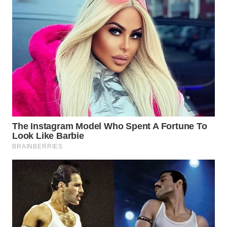
WN
TAPANULI
SELATAN
WN
TANJUNG
LESUNG
WN
KARO
WN
SIMALUNGUN
WN
LABUHANBATU
WN