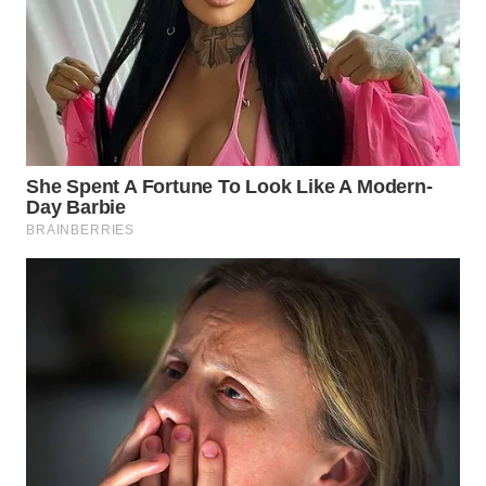
WN
INDRAMAYU
WN
KUNINGAN
WN
MAJALENGKA
WN
SUBANG
WN
SUKABUMI
WN
PURWAKARTA