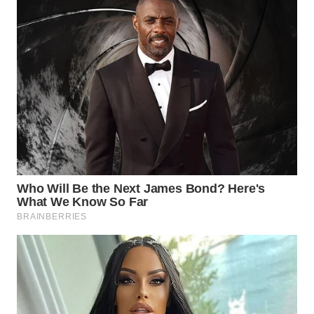
WN
SUMEDANG
WN
CIANJUR
WN
KEPULAUAN
SERIBU
WN
TANGERANG
WN
BINJAI
WN
CIREBON