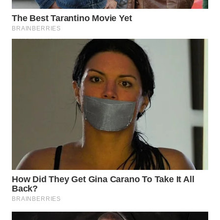
WN
BOGOR
WN
DEPOK
WN
TAPANULI
UTARA
WN
SAMOSIR
WN
PADANG
LAWAS