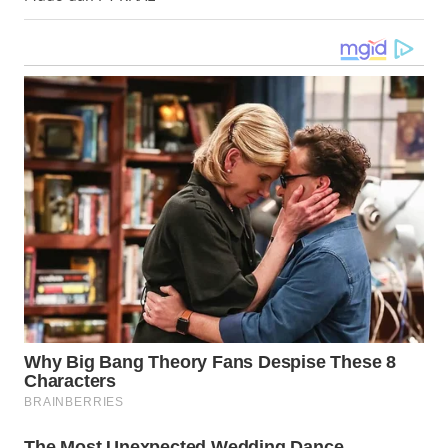
WN
KALTARA
WN
KALSEL
WN
KALTIM
WN
SULSEL
WN
GORONTALO
WN
SULUT