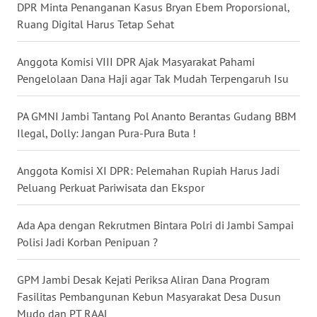
DPR Minta Penanganan Kasus Bryan Ebem Proporsional,
WN
Ruang Digital Harus Tetap Sehat
NUSANTARA
Anggota Komisi VIII DPR Ajak Masyarakat Pahami
WN
Pengelolaan Dana Haji agar Tak Mudah Terpengaruh Isu
JOGJA
PA GMNI Jambi Tantang Pol Ananto Berantas Gudang BBM
WN
Ilegal, Dolly: Jangan Pura-Pura Buta !
JATIM
Anggota Komisi XI DPR: Pelemahan Rupiah Harus Jadi
WN
Peluang Perkuat Pariwisata dan Ekspor
BALI
Ada Apa dengan Rekrutmen Bintara Polri di Jambi Sampai
WN
Polisi Jadi Korban Penipuan ?
KALBAR
GPM Jambi Desak Kejati Periksa Aliran Dana Program
WN
KALTENG
Fasilitas Pembangunan Kebun Masyarakat Desa Dusun
Mudo dan PT RAAL