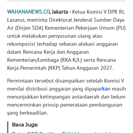
Informasi
WAHANANEWS.CO
, Jakarta -
Ketua Komisi V DPR RI,
INDEKS
Lasarus, meminta Direktorat Jenderal Sumber Daya
BERITA
Air (Dirjen SDA) Kementerian Pekerjaan Umum (PU)
untuk melakukan penyusunan ulang atau
KONTAK
rekomposisi terhadap sebaran alokasi anggaran
KAMI
dalam Rencana Kerja dan Anggaran
INFO
Kementerian/Lembaga (RKA-K/L) serta Rencana
IKLAN
Kerja Pemerintah (RKP) Tahun Anggaran 2027.
Permintaan tersebut disampaikan setelah Komisi V
TENTANG
KAMI
menilai distribusi anggaran yang dipapa
rka
n masih
menunjukkan ketimpangan antardaerah dan belum
PEDOMAN
mencerminkan prinsip pemerataan pembangunan
MEDIA
yang berkeadilan.
SIBER
Baca Juga:
REDAKSI