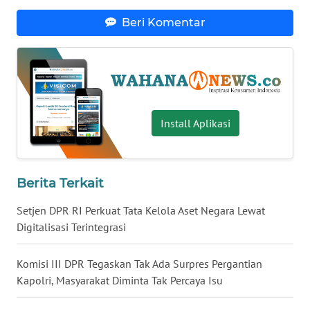
WN
Beri Komentar
BABEL
WN
SUMBAR
WN
Install Aplikasi
SUMSEL
WN
Berita Terkait
BENGKULU
Setjen DPR RI Perkuat Tata Kelola Aset Negara Lewat
WN
Digitalisasi Terintegrasi
LAMPUNG
Komisi III DPR Tegaskan Tak Ada Surpres Pergantian
WN
Kapolri, Masyarakat Diminta Tak Percaya Isu
JATENG