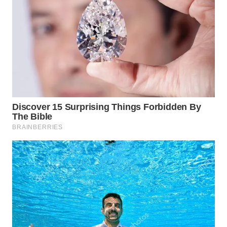
Wahana
Media
Group
WAHANA
NEWS
WAHANA
TANI
WAHANA
ADVOKAT
WAHANA
INFRASTRUKTUR
WAHANA
KONSUMEN