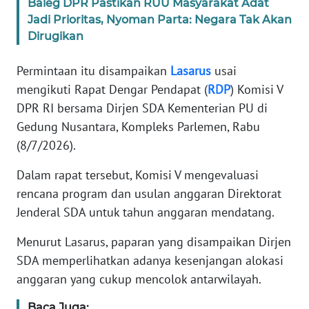
Baleg DPR Pastikan RUU Masyarakat Adat
Jadi Prioritas, Nyoman Parta: Negara Tak Akan
KARIR
Dirugikan
DISCLAIMER
Permintaan itu disampaikan
Lasarus
usai
mengikuti Rapat Dengar Pendapat (
RDP
) Komisi V
Wahana
DPR RI bersama Dirjen SDA Kementerian PU di
News
Gedung Nusantara, Kompleks Parlemen, Rabu
Regional
(8/7/2026).
WN
Dalam rapat tersebut, Komisi V mengevaluasi
SUMUT
rencana program dan usulan anggaran Direktorat
Jenderal SDA untuk tahun anggaran mendatang.
WN
JAKARTA
Menurut Lasarus, paparan yang disampaikan Dirjen
SDA memperlihatkan adanya kesenjangan alokasi
WN
anggaran yang cukup mencolok antarwilayah.
JABAR
Baca Juga: