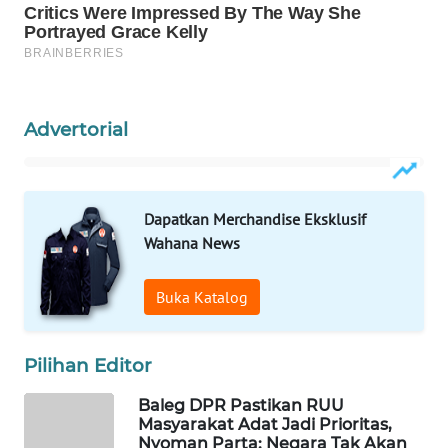
WAHANA
SPORT
WAHANA
UMKM
Advertorial
WAHANA
SELEB
Dapatkan Merchandise Eksklusif
Wahana News
WAHANA
PERSONA
Buka Katalog
WAHANA
OTOMOTIF
Pilihan Editor
WAHANA
Baleg DPR Pastikan RUU
HEALTH
Masyarakat Adat Jadi Prioritas,
Nyoman Parta: Negara Tak Akan