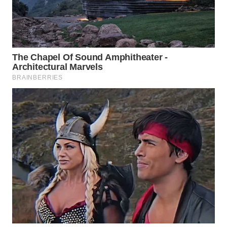
WN
BOGOR
WN
DEPOK
WN
TAPANULI
UTARA
WN
SAMOSIR
WN
PADANG
LAWAS