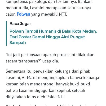
kompetensi, psikologi, dan tes lainnya. Bahkan,
WN
menurut dia, Lasmini merupakan satu-satunya
BANTEN
calon
Polwan
yang mewakili NTT.
WN
Baca Juga:
NTT
Polwan Tampil Humanis di Balai Kota Medan,
Dari Poster Damai Hingga Aksi Pungut
WN
Sampah
KEPRI
"Ini jadi pertanyaan apakah proses ini dilakukan
WN
secara transparan?" ucap dia.
PAPUA
Sementara itu, perwakilan keluarga dari pihak
WN
Lasmini, Al-Ma’rif mengungkapkan bahwa keluarga
PAPUA
korban telah mengantongi banyak bukti-bukti
BARAT
bahwa Lasmini digugurkan sepihak setelah
dinyatakan lolos oleh Polda NTT.
WN
RIAU