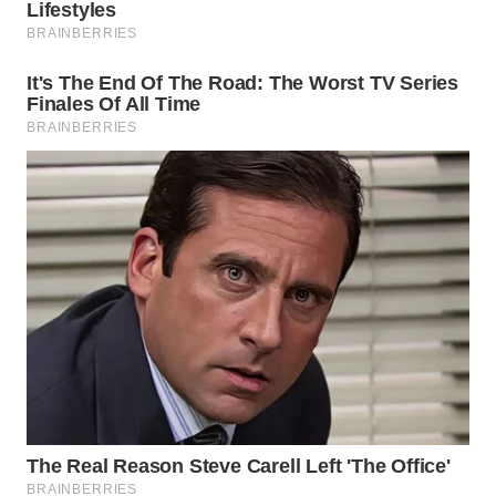
WN
MALUKU
WN
MALUT
WN
DAIRI
WN
DANAU
TOBA
WN
NIAS
WN
LANGKAT