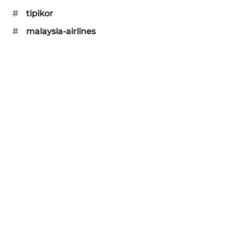
KARING
#
tipikor
NEWS
#
malaysia-airlines
JURNAL
MARITIM
HUMBANG
NEWS
GARONGGANG
NEWS
FISUELRI
ID
ENERGI
NEWS