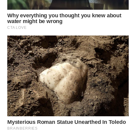
WN
NATUNA
WN
BINTAN
WN
MANDALIKA
WN
LIKUPANG
WN
LABUANBAJO
WN
BORNEO