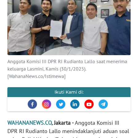
SAINS-TEKNO
KESEHATAN
INTERNASIONAL
SERBA-SERBI
Anggota Komisi III DPR RI Rudianto Lallo saat menerima
keluarga Lasmini, Kamis (30/1/2025).
PENDIDIKAN
[WahanaNews.co/Istimewa]
OLAHRAGA
Ikuti Kami di:
OPINI
WAHANANEWS.CO
, Jakarta -
Anggota Komisi III
EDITORIAL
DPR RI Rudianto Lallo menindaklanjuti aduan soal