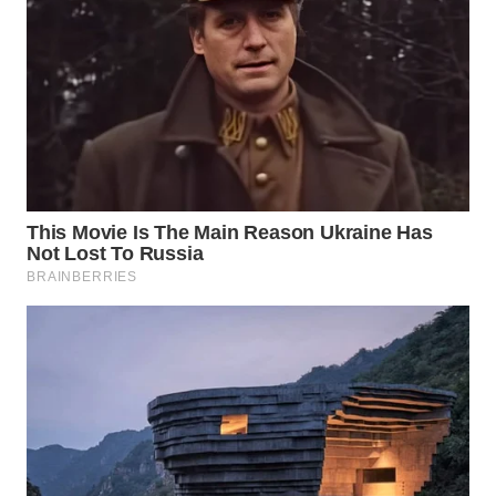
TAPANULI
TENGAH
WN DELI
SERDANG
WN
TEBING
TINGGI
WN
PAKPAK
WN
KARAWANG
WN
BEKASI