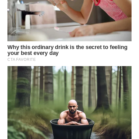
WN
PRIANGAN
TIMUR
WN
SEMARANG
WN
SOLO
WN
BOROBUDUR
WN
MADURA
WN
SURABAYA