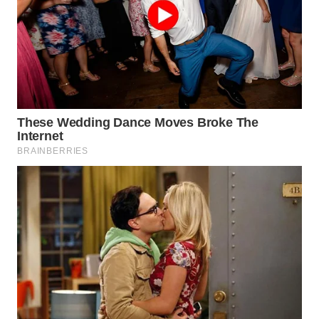
WAHANA
LISTRIK
WAHANA
TRAVEL
WAHANA
TV
WAHANANEWS
ID
WAHANANEWS
CO ID
WAHANANEWS
NET