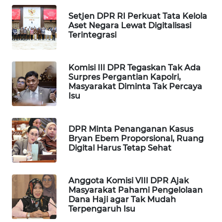
Setjen DPR RI Perkuat Tata Kelola
MAWAKA
Aset Negara Lewat Digitalisasi
ID
Terintegrasi
MARTABAT
NET
Komisi III DPR Tegaskan Tak Ada
Surpres Pergantian Kapolri,
Masyarakat Diminta Tak Percaya
PLN
Isu
WATCH
MKLI
DPR Minta Penanganan Kasus
Bryan Ebem Proporsional, Ruang
Digital Harus Tetap Sehat
LPKKI
LKKI
Anggota Komisi VIII DPR Ajak
Masyarakat Pahami Pengelolaan
Dana Haji agar Tak Mudah
KOPEKLIN
Terpengaruh Isu