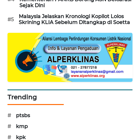
Sejak Dini
SIBARAGAS
NEWS
Malaysia Jelaskan Kronologi Kopilot Lolos
#5
Skrining KLIA Sebelum Ditangkap di Soetta
METRO
SIANTAR
NEWS
METRO
MEDAN
NEWS
METRO
Trending
JAKARTA
NEWS
#
ptsbs
KRT
#
kmp
NEWS
#
kpk