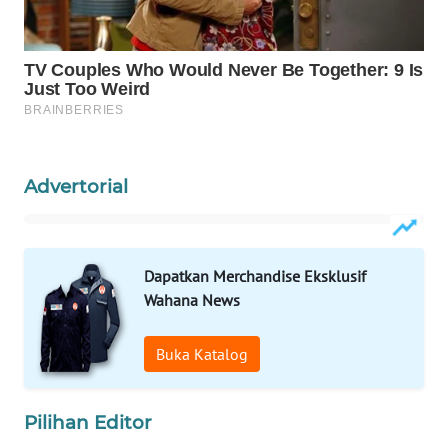
WAHANA
SPORT
WAHANA
UMKM
WAHANA
Advertorial
SELEB
WAHANA
PERSONA
Dapatkan Merchandise Eksklusif
Wahana News
WAHANA
OTOMOTIF
Buka Katalog
WAHANA
HEALTH
Pilihan Editor