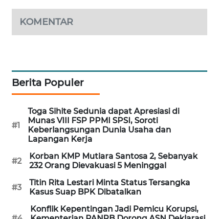
PORTAL
KONSUMEN
KOMENTAR
FORWAMKI
ALPERKLINAS
Berita Populer
FORJASIDA
Toga Sihite Sedunia dapat Apresiasi di
Munas VIII FSP PPMI SPSI, Soroti
TAMBANG
#1
Keberlangsungan Dunia Usaha dan
NEWS
Lapangan Kerja
Korban KMP Mutiara Santosa 2, Sebanyak
SITUNGIR
#2
232 Orang Dievakuasi 5 Meninggal
NEWS
Titin Rita Lestari Minta Status Tersangka
#3
Kasus Suap BPK Dibatalkan
SIDIKALANG
NEWS
Konflik Kepentingan Jadi Pemicu Korupsi,
#4
Kementerian PANRB Dorong ASN Deklarasi