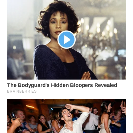
Wahana
Media
Group
WAHANA
NEWS
WAHANA
TANI
WAHANA
ADVOKAT
WAHANA
INFRASTRUKTUR
WAHANA
KONSUMEN