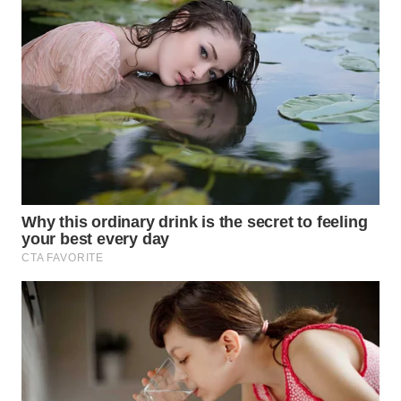
WN
INDRAMAYU
WN
KUNINGAN
WN
MAJALENGKA
WN
SUBANG
WN
SUKABUMI
WN
PURWAKARTA