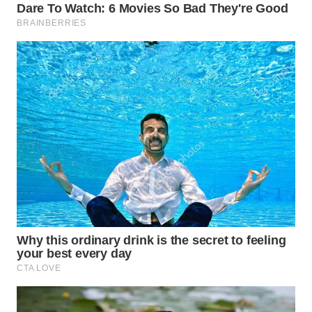
WN
SUMEDANG
WN
CIANJUR
WN
KEPULAUAN
SERIBU
WN
TANGERANG
WN
BINJAI
WN
CIREBON