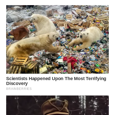
WN
TAPANULI
SELATAN
WN
TANJUNG
LESUNG
WN
KARO
WN
SIMALUNGUN
WN
LABUHANBATU
WN