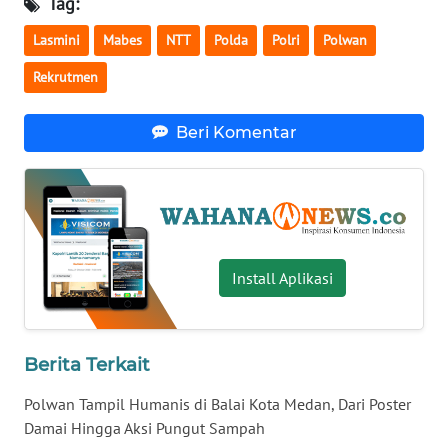
Tag:
WN
Lasmini
Mabes
NTT
Polda
Polri
Polwan
BABEL
Rekrutmen
WN
SUMBAR
Beri Komentar
WN
SUMSEL
WN
BENGKULU
Install Aplikasi
WN
LAMPUNG
Berita Terkait
WN
Polwan Tampil Humanis di Balai Kota Medan, Dari Poster
JATENG
Damai Hingga Aksi Pungut Sampah