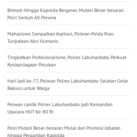
WN
Brimob Hingga Kapolda Bergeser, Mutasi Besar-besaran
NUSANTARA
Polri Sentuh 60 Perwira
WN
Mahasiswa Sampaikan Aspirasi, Polwan Polda Riau
JOGJA
Tunjukkan Aksi Humanis
WN
Tingkatkan Profesionalisme, Polres Labuhanbatu Perkuat
JATIM
Kesiapsiagaan Pasukan
WN
Hari Jadi ke-77, Polwan Polres Labuhanbatu Selatan Gelar
BALI
Baksos untuk Warga
WN
Polwan cantik Polres Labuhanbatu jadi Komandan
KALBAR
Upacara HUT Ke-80 RI
WN
KALTENG
Polri Mutasi Besar-besaran Mulai dari Promosi Jabatan
hingga Pergantian Kapolda