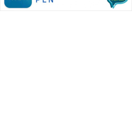
WAHANA MEDIA GROUP
|
|
|
WAHANA NEWS co
WAHANA TANI
WAHANA ADVOKAT
|
|
WAHANA INFRASTRUKTUR
WAHANA KONSUMEN
|
|
|
WAHANA LISTRIK
WAHANA TRAVEL
WAHANA TV
|
|
|
WAHANANEWS id
WAHANANEWS CO ID
WAHANANEWS NET
|
|
|
WAHANA SPORT ID
Wahana UMKM
Wahana Seleb
|
|
|
Wahana Persona
Wahana Otomotif
Wahana Health
|
Wahana Desa Wisata
Lapak Wahana