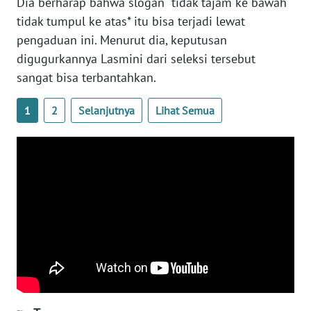
Dia berharap bahwa slogan "tidak tajam ke bawah
tidak tumpul ke atas* itu bisa terjadi lewat
WN
SERAMBI
pengaduan ini. Menurut dia, keputusan
digugurkannya Lasmini dari seleksi tersebut
WN
sangat bisa terbantahkan.
JAMBI
1
2
Selanjutnya
Lihat Semua
WN
SULTRA
WN
NTB
WN
SULTENG
WN
SULBAR