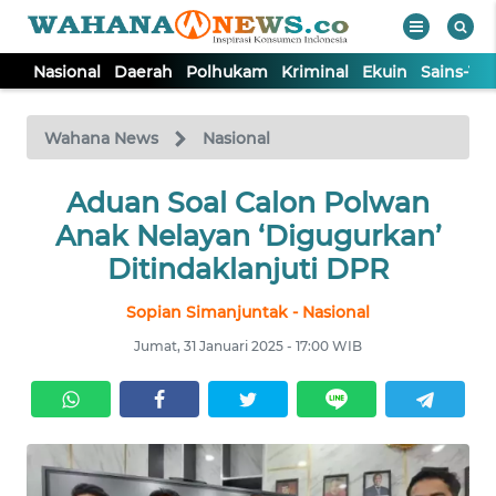
Nasional
Daerah
Polhukam
Kriminal
Ekuin
Sains-Te
WAHANA
Tutup
TV
Wahana News
Nasional
NASIONAL
Aduan Soal Calon Polwan
Anak Nelayan ‘Digugurkan’
DAERAH
Ditindaklanjuti DPR
Sopian Simanjuntak - Nasional
POLHUKAM
Jumat, 31 Januari 2025 - 17:00 WIB
KRIMINAL
EKUIN