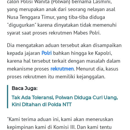
calon Polisi Wanita (Polwan) bernama Lasmini,
Informasi
yang merupakan anak dari seorang nelayan asal
INDEKS
Nusa Tenggara Timur, yang tiba-tiba diduga
BERITA
"digugurkan" karena dinyatakan tidak memenuhi
syarat saat proses rekrutmen Mabes Polri.
KONTAK
KAMI
Dia mengatakan aduan tersebut akan disampaikan
kepada jajaran
Polri
bahkan hingga ke Kapolri,
INFO
karena hal tersebut terkait dengan masalah dalam
IKLAN
mekanisme proses
rekrutmen
. Menurut dia, kasus
proses rekrutmen itu memiliki kejanggalan.
TENTANG
KAMI
Baca Juga:
Tak Ada Toleransi, Polwan Diduga Curi Uang,
PEDOMAN
Kini Ditahan di Polda NTT
MEDIA
SIBER
"Kami terima aduan ini, kami akan meneruskan
kepimpinan kami di Komisi III. Dan kami tentu
REDAKSI