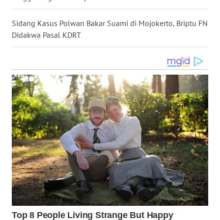
WN
KALTARA
Sidang Kasus Polwan Bakar Suami di Mojokerto, Briptu FN
Didakwa Pasal KDRT
WN
KALSEL
WN
KALTIM
WN
SULSEL
WN
GORONTALO
WN
SULUT