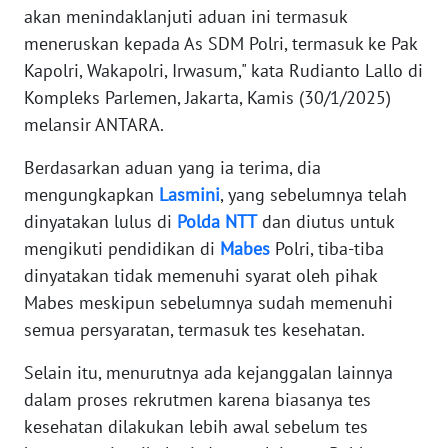
akan menindaklanjuti aduan ini termasuk
meneruskan kepada As SDM Polri, termasuk ke Pak
KARIR
Kapolri, Wakapolri, Irwasum," kata Rudianto Lallo di
Kompleks Parlemen, Jakarta, Kamis (30/1/2025)
DISCLAIMER
melansir ANTARA.
Wahana
Berdasarkan aduan yang ia terima, dia
News
Regional
mengungkapkan
Lasmini
, yang sebelumnya telah
dinyatakan lulus di
Polda
NTT
dan diutus untuk
WN
mengikuti pendidikan di
Mabes
Polri, tiba-tiba
SUMUT
dinyatakan tidak memenuhi syarat oleh pihak
Mabes meskipun sebelumnya sudah memenuhi
WN
semua persyaratan, termasuk tes kesehatan.
JAKARTA
Selain itu, menurutnya ada kejanggalan lainnya
WN
dalam proses rekrutmen karena biasanya tes
JABAR
kesehatan dilakukan lebih awal sebelum tes