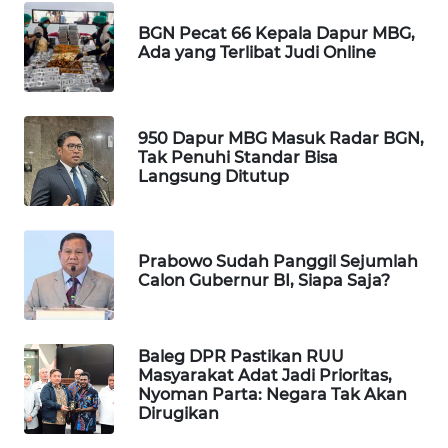
WAHANA
BGN Pecat 66 Kepala Dapur MBG,
DESA
Ada yang Terlibat Judi Online
WISATA
LAPAK
WAHANA
950 Dapur MBG Masuk Radar BGN,
Tak Penuhi Standar Bisa
Langsung Ditutup
Wahana
Network
KONSUMEN
Prabowo Sudah Panggil Sejumlah
Calon Gubernur BI, Siapa Saja?
LISTRIK
MASYARAKAT
KELISTRIKAN
Baleg DPR Pastikan RUU
Masyarakat Adat Jadi Prioritas,
Nyoman Parta: Negara Tak Akan
WALINKI
Dirugikan
ID