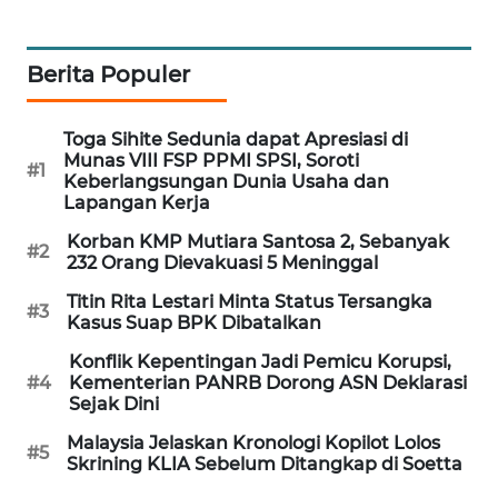
MAWAKA
ID
Berita Populer
MARTABAT
Toga Sihite Sedunia dapat Apresiasi di
NET
Munas VIII FSP PPMI SPSI, Soroti
#1
Keberlangsungan Dunia Usaha dan
Lapangan Kerja
PLN
WATCH
Korban KMP Mutiara Santosa 2, Sebanyak
#2
232 Orang Dievakuasi 5 Meninggal
MKLI
Titin Rita Lestari Minta Status Tersangka
#3
Kasus Suap BPK Dibatalkan
LPKKI
Konflik Kepentingan Jadi Pemicu Korupsi,
#4
Kementerian PANRB Dorong ASN Deklarasi
LKKI
Sejak Dini
Malaysia Jelaskan Kronologi Kopilot Lolos
#5
KOPEKLIN
Skrining KLIA Sebelum Ditangkap di Soetta