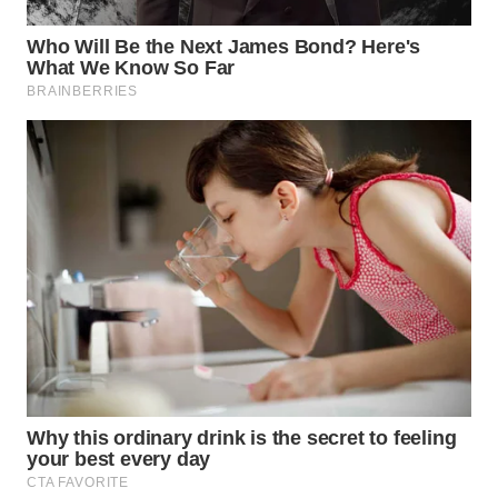
WN
SUMEDANG
WN
CIANJUR
WN
KEPULAUAN
SERIBU
WN
TANGERANG
WN
BINJAI
WN
CIREBON