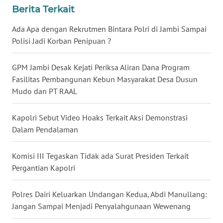
Berita Terkait
WN
BABEL
Ada Apa dengan Rekrutmen Bintara Polri di Jambi Sampai
Polisi Jadi Korban Penipuan ?
WN
SUMBAR
GPM Jambi Desak Kejati Periksa Aliran Dana Program
Fasilitas Pembangunan Kebun Masyarakat Desa Dusun
WN
Mudo dan PT RAAL
SUMSEL
Kapolri Sebut Video Hoaks Terkait Aksi Demonstrasi
WN
Dalam Pendalaman
BENGKULU
Komisi III Tegaskan Tidak ada Surat Presiden Terkait
WN
Pergantian Kapolri
LAMPUNG
Polres Dairi Keluarkan Undangan Kedua, Abdi Manullang:
WN
Jangan Sampai Menjadi Penyalahgunaan Wewenang
JATENG