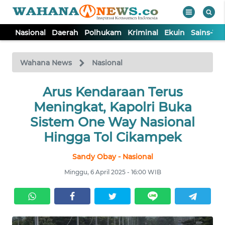
Nasional
Daerah
Polhukam
Kriminal
Ekuin
Sains-Te
WAHANA
Tutup
TV
Wahana News
Nasional
NASIONAL
Arus Kendaraan Terus
Meningkat, Kapolri Buka
DAERAH
Sistem One Way Nasional
Hingga Tol Cikampek
POLHUKAM
Sandy Obay - Nasional
Minggu, 6 April 2025 - 16:00 WIB
KRIMINAL
EKUIN