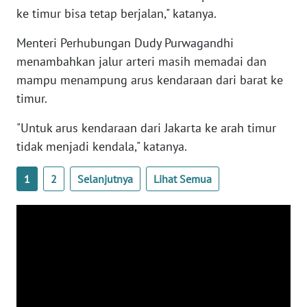
WN
ke timur bisa tetap berjalan," katanya.
BANTEN
Menteri Perhubungan Dudy Purwagandhi
menambahkan jalur arteri masih memadai dan
WN
NTT
mampu menampung arus kendaraan dari barat ke
timur.
WN
"Untuk arus kendaraan dari Jakarta ke arah timur
KEPRI
tidak menjadi kendala," katanya.
WN
PAPUA
1
2
Selanjutnya
Lihat Semua
WN
PAPUA
BARAT
WN
RIAU