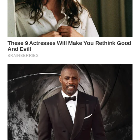
WN
BOGOR
WN
DEPOK
WN
TAPANULI
UTARA
WN
SAMOSIR
WN
PADANG
LAWAS