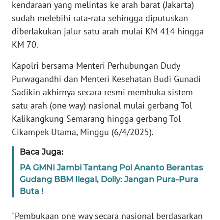
Informasi
kendaraan yang melintas ke arah barat (Jakarta)
sudah melebihi rata-rata sehingga diputuskan
INDEKS
diberlakukan jalur satu arah mulai KM 414 hingga
BERITA
KM 70.
KONTAK
Kapolri bersama Menteri Perhubungan Dudy
KAMI
Purwagandhi dan Menteri Kesehatan Budi Gunadi
Sadikin akhirnya secara resmi membuka sistem
INFO
satu arah (one way) nasional mulai gerbang Tol
IKLAN
Kalikangkung Semarang hingga gerbang Tol
Cikampek Utama, Minggu (6/4/2025).
TENTANG
KAMI
Baca Juga:
PA GMNI Jambi Tantang Pol Ananto Berantas
PEDOMAN
Gudang BBM Ilegal, Dolly: Jangan Pura-Pura
MEDIA
SIBER
Buta !
"Pembukaan one way secara nasional berdasarkan
REDAKSI