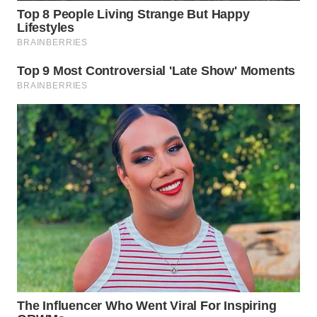
WN
MALUKU
WN
MALUT
WN
DAIRI
WN
DANAU
TOBA
WN
NIAS
WN
LANGKAT