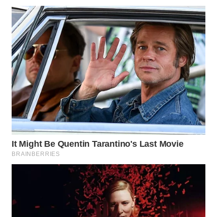
WN
INDRAMAYU
WN
KUNINGAN
WN
MAJALENGKA
WN
SUBANG
WN
SUKABUMI
WN
PURWAKARTA