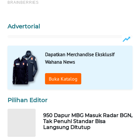
WAHANA
LISTRIK
Advertorial
WAHANA
TRAVEL
Dapatkan Merchandise Eksklusif
WAHANA
Wahana News
TV
Buka Katalog
WAHANANEWS
ID
Pilihan Editor
WAHANANEWS
CO ID
950 Dapur MBG Masuk Radar BGN,
Tak Penuhi Standar Bisa
WAHANANEWS
Langsung Ditutup
NET