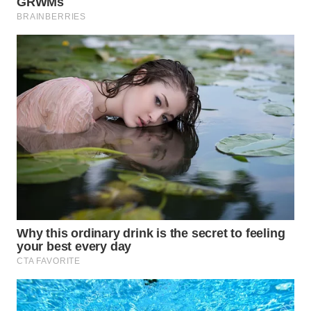
WN
TAPANULI
SELATAN
WN
TANJUNG
LESUNG
WN
KARO
WN
SIMALUNGUN
WN
LABUHANBATU
WN