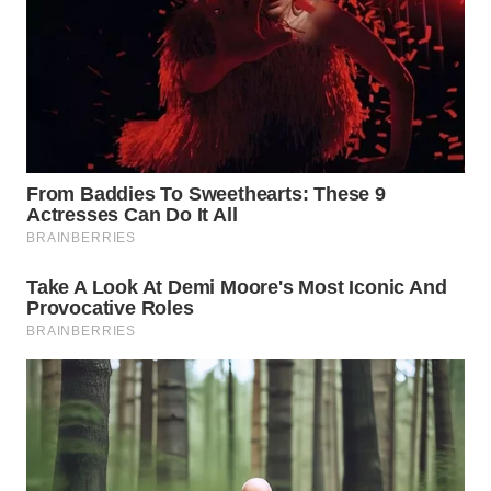
WN
PRIANGAN
TIMUR
WN
SEMARANG
WN
SOLO
WN
BOROBUDUR
WN
MADURA
WN
SURABAYA