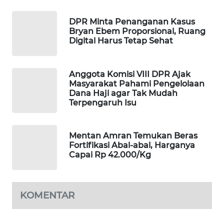
WAHANA
DESA
DPR Minta Penanganan Kasus
Bryan Ebem Proporsional, Ruang
WISATA
Digital Harus Tetap Sehat
LAPAK
WAHANA
Anggota Komisi VIII DPR Ajak
Masyarakat Pahami Pengelolaan
Dana Haji agar Tak Mudah
Wahana
Terpengaruh Isu
Network
KONSUMEN
Mentan Amran Temukan Beras
LISTRIK
Fortifikasi Abal-abal, Harganya
Capai Rp 42.000/Kg
MASYARAKAT
KELISTRIKAN
KOMENTAR
WALINKI
ID