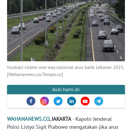
SAINS-TEKNO
KESEHATAN
INTERNASIONAL
SERBA-SERBI
Ilustrasi sistem one way nasional arus balik Lebaran 2025.
PENDIDIKAN
[Wahananews.co/Tempo.co]
OLAHRAGA
Ikuti Kami di:
OPINI
EDITORIAL
WAHANANEWS.CO
, JAKARTA
- Kapolri Jenderal
Polisi Listyo Sigit Prabowo mengatakan jika arus