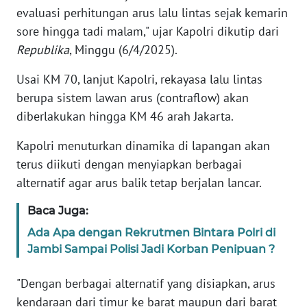
evaluasi perhitungan arus lalu lintas sejak kemarin
sore hingga tadi malam," ujar Kapolri dikutip dari
KARIR
Republika
, Minggu (6/4/2025).
DISCLAIMER
Usai KM 70, lanjut Kapolri, rekayasa lalu lintas
berupa sistem lawan arus (contraflow) akan
Wahana
diberlakukan hingga KM 46 arah Jakarta.
News
Regional
Kapolri menuturkan dinamika di lapangan akan
terus diikuti dengan menyiapkan berbagai
WN
SUMUT
alternatif agar arus balik tetap berjalan lancar.
Baca Juga:
WN
JAKARTA
Ada Apa dengan Rekrutmen Bintara Polri di
Jambi Sampai Polisi Jadi Korban Penipuan ?
WN
JABAR
"Dengan berbagai alternatif yang disiapkan, arus
kendaraan dari timur ke barat maupun dari barat