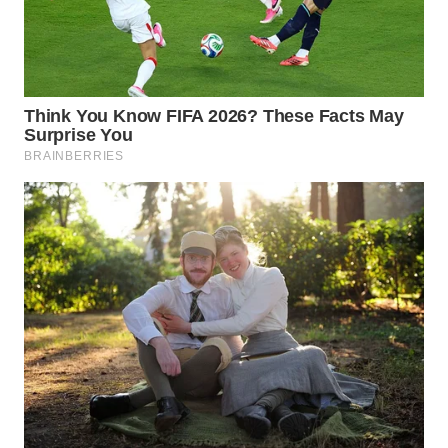
WN
KALTARA
WN
KALSEL
WN
KALTIM
WN
SULSEL
WN
GORONTALO
WN
SULUT