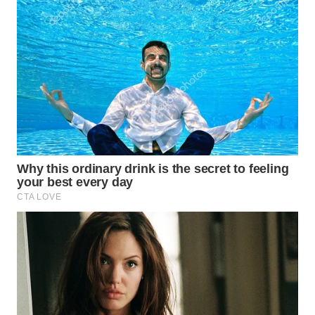
TAPANULI
TENGAH
WN DELI
SERDANG
WN
TEBING
TINGGI
WN
PAKPAK
WN
KARAWANG
WN
BEKASI