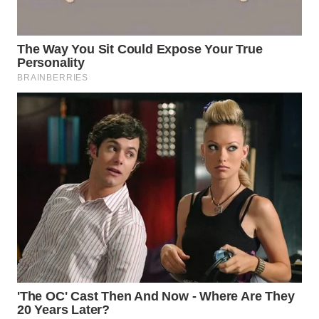
Wahana
Media
Group
WAHANA
NEWS
WAHANA
TANI
WAHANA
ADVOKAT
WAHANA
INFRASTRUKTUR
WAHANA
KONSUMEN