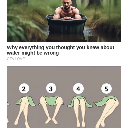
WN
NATUNA
WN
BINTAN
WN
MANDALIKA
WN
LIKUPANG
WN
LABUANBAJO
WN
BORNEO