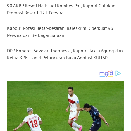
90 AKBP Resmi Naik Jadi Kombes Pol, Kapolri Gulirkan
WN
Promosi Besar 1.121 Perwira
NUSANTARA
Kapolri Rotasi Besar-besaran, Bareskrim Diperkuat 96
WN
Perwira dari Berbagai Satuan
JOGJA
DPP Kongres Advokat Indonesia, Kapolri, Jaksa Agung dan
WN
JATIM
Ketua KPK Hadiri Peluncuran Buku Anotasi KUHAP
WN
BALI
WN
KALBAR
WN
KALTENG