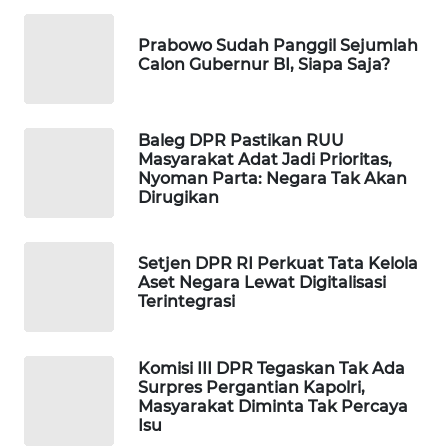
WAHANA
Prabowo Sudah Panggil Sejumlah
SPORT
Calon Gubernur BI, Siapa Saja?
WAHANA
UMKM
Baleg DPR Pastikan RUU
Masyarakat Adat Jadi Prioritas,
WAHANA
Nyoman Parta: Negara Tak Akan
SELEB
Dirugikan
WAHANA
Setjen DPR RI Perkuat Tata Kelola
PERSONA
Aset Negara Lewat Digitalisasi
Terintegrasi
WAHANA
OTOMOTIF
Komisi III DPR Tegaskan Tak Ada
Surpres Pergantian Kapolri,
WAHANA
Masyarakat Diminta Tak Percaya
HEALTH
Isu