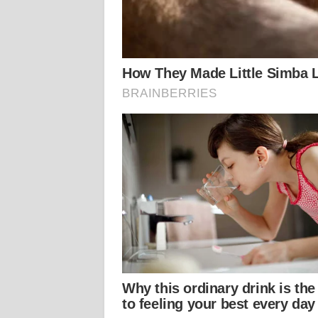
KALTARA
WN
KALSEL
WN
KALTIM
WN
SULSEL
WN
GORONTALO
WN
SULUT
WN
MALUKU