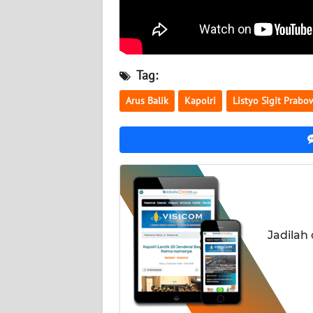
SERAMBI
WN
JAMBI
Tag:
WN
Arus Balik
Kapolri
Listyo Sigit Prabo
SULTRA
WN
NTB
WN
SULTENG
Jadilah
WN
SULBAR
WN