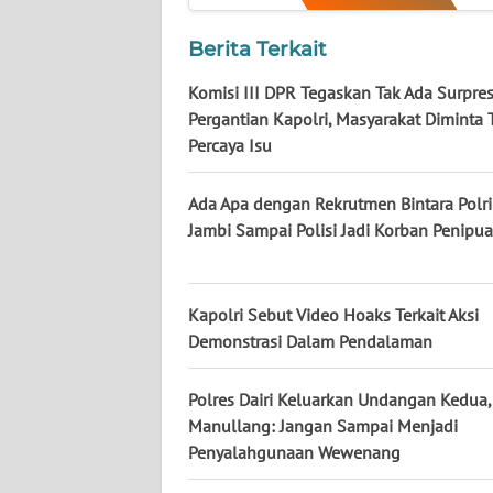
BABEL
Berita Terkait
WN
Komisi III DPR Tegaskan Tak Ada Surpre
SUMBAR
Pergantian Kapolri, Masyarakat Diminta 
Percaya Isu
WN
SUMSEL
Ada Apa dengan Rekrutmen Bintara Polri
Jambi Sampai Polisi Jadi Korban Penipua
WN
BENGKULU
WN
Kapolri Sebut Video Hoaks Terkait Aksi
LAMPUNG
Demonstrasi Dalam Pendalaman
WN
Polres Dairi Keluarkan Undangan Kedua,
JATENG
Manullang: Jangan Sampai Menjadi
Penyalahgunaan Wewenang
WN