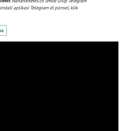
 news
WahanaNews.co lewat Grup Telegram
tall aplikasi Telegram di ponsel, klik
ua