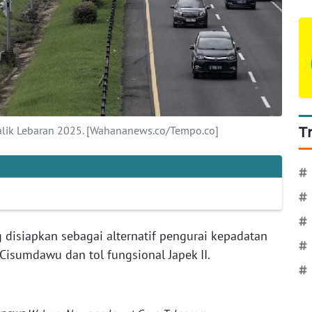
 balik Lebaran 2025. [Wahananews.co/Tempo.co]
T
#
#
#
g disiapkan sebagai alternatif pengurai kepadatan
#
 Cisumdawu dan tol fungsional Japek II.
#