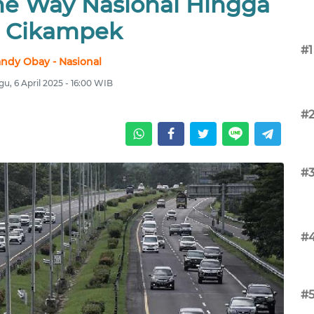
e Way Nasional Hingga
l Cikampek
#1
ndy Obay - Nasional
u, 6 April 2025 - 16:00 WIB
#
#
#
#