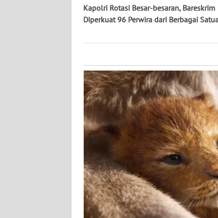
NUSANTARA
Kapolri Rotasi Besar-besaran, Bareskrim
Diperkuat 96 Perwira dari Berbagai Satu
WN
JOGJA
WN
JATIM
WN
BALI
WN
KALBAR
WN
KALTENG
WN