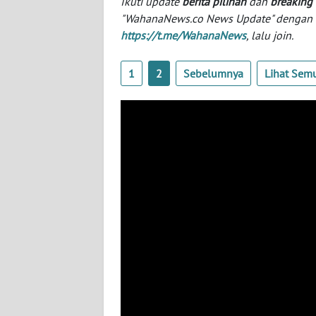
Ikuti update
berita pilihan
dan
breaking
"WahanaNews.co News Update" dengan ins
https://t.me/WahanaNews
, lalu join.
WN
NTT
1
2
Sebelumnya
Lihat Sem
WN
KEPRI
WN
PAPUA
WN
PAPUA
BARAT
WN
RIAU
WN