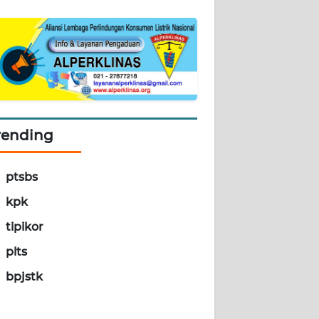
rending
ptsbs
kpk
tipikor
plts
bpjstk