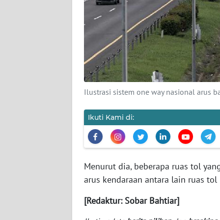
KARIR
DISCLAIMER
Wahana
News
Regional
Ilustrasi sistem one way nasional arus
WN
SUMUT
Ikuti Kami di:
WN
JAKARTA
Menurut dia, beberapa ruas tol yan
WN
arus kendaraan antara lain ruas tol
JABAR
[Redaktur: Sobar Bahtiar]
WN
BANTEN