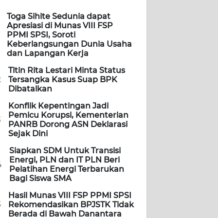
Toga Sihite Sedunia dapat
Apresiasi di Munas VIII FSP
PPMI SPSI, Soroti
Keberlangsungan Dunia Usaha
dan Lapangan Kerja
Titin Rita Lestari Minta Status
2
Tersangka Kasus Suap BPK
Dibatalkan
Konflik Kepentingan Jadi
Pemicu Korupsi, Kementerian
3
PANRB Dorong ASN Deklarasi
Sejak Dini
Siapkan SDM Untuk Transisi
Energi, PLN dan IT PLN Beri
4
Pelatihan Energi Terbarukan
Bagi Siswa SMA
Hasil Munas VIII FSP PPMI SPSI
5
Rekomendasikan BPJSTK Tidak
Berada di Bawah Danantara