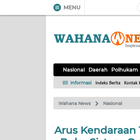
MENU
WAHANA
Tutup
TV
NASIONAL
DAERAH
POLHUKAM
KRIMINAL
EKUIN
SAINS-
KESEHATAN
INTERNASIONAL
Nasional
Daerah
Polhukam
TEKNO
Informasi
Indeks Berita
Kontak 
SERBA-
PENDIDIKAN
OLAHRAGA
OPINI
SERBI
Wahana News
Nasional
EDITORIAL
Arus Kendaraan 
Informasi