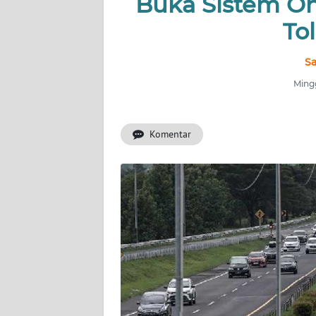
Buka Sistem On
INDEKS
BERITA
To
KONTAK
Sa
KAMI
Mingg
INFO
IKLAN
Komentar
TENTANG
KAMI
PEDOMAN
MEDIA
SIBER
REDAKSI