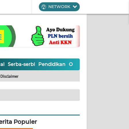
NETWORK
al
Serba-serbi
Pendidikan
Olahraga
Opini
Editoria
Disclaimer
erita Populer