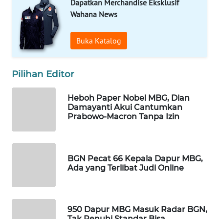
Dapatkan Merchandise Eksklusif
WAHANA
Wahana News
SPORT
Buka Katalog
WAHANA
UMKM
Pilihan Editor
WAHANA
SELEB
Heboh Paper Nobel MBG, Dian
Damayanti Akui Cantumkan
Prabowo-Macron Tanpa Izin
WAHANA
PERSONA
WAHANA
BGN Pecat 66 Kepala Dapur MBG,
OTOMOTIF
Ada yang Terlibat Judi Online
WAHANA
HEALTH
950 Dapur MBG Masuk Radar BGN,
Tak Penuhi Standar Bisa