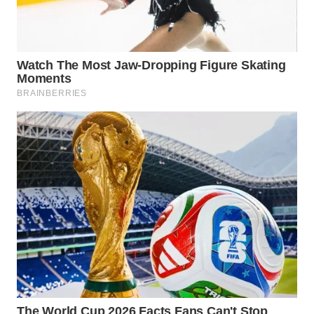
WN
NATUNA
WN
BINTAN
WN
MANDALIKA
WN
LIKUPANG
WN
LABUANBAJO
WN
BORNEO