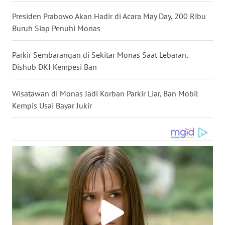
WN
Presiden Prabowo Akan Hadir di Acara May Day, 200 Ribu
NUSANTARA
Buruh Siap Penuhi Monas
WN
Parkir Sembarangan di Sekitar Monas Saat Lebaran,
JOGJA
Dishub DKI Kempesi Ban
WN
Wisatawan di Monas Jadi Korban Parkir Liar, Ban Mobil
JATIM
Kempis Usai Bayar Jukir
WN
BALI
WN
KALBAR
WN
KALTENG