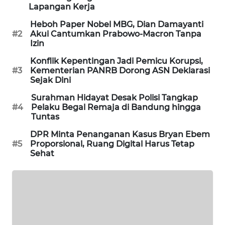
Lapangan Kerja
PORTAL
KONSUMEN
Heboh Paper Nobel MBG, Dian Damayanti
#2
Akui Cantumkan Prabowo-Macron Tanpa
Izin
FORWAMKI
Konflik Kepentingan Jadi Pemicu Korupsi,
#3
Kementerian PANRB Dorong ASN Deklarasi
ALPERKLINAS
Sejak Dini
Surahman Hidayat Desak Polisi Tangkap
FORJASIDA
#4
Pelaku Begal Remaja di Bandung hingga
Tuntas
TAMBANG
DPR Minta Penanganan Kasus Bryan Ebem
NEWS
#5
Proporsional, Ruang Digital Harus Tetap
Sehat
SITUNGIR
NEWS
SIDIKALANG
NEWS