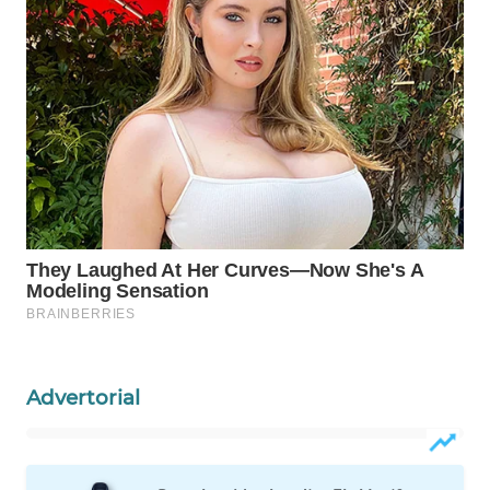
WAHANA
LISTRIK
WAHANA
TRAVEL
WAHANA
TV
WAHANANEWS
ID
WAHANANEWS
CO ID
Advertorial
WAHANANEWS
NET