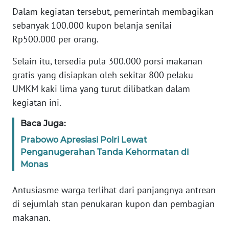
Dalam kegiatan tersebut, pemerintah membagikan
KARIR
sebanyak 100.000 kupon belanja senilai
Rp500.000 per orang.
DISCLAIMER
Selain itu, tersedia pula 300.000 porsi makanan
gratis yang disiapkan oleh sekitar 800 pelaku
Wahana
News
UMKM kaki lima yang turut dilibatkan dalam
Regional
kegiatan ini.
Baca Juga:
WN
SUMUT
Prabowo Apresiasi Polri Lewat
Penganugerahan Tanda Kehormatan di
WN
Monas
JAKARTA
Antusiasme warga terlihat dari panjangnya antrean
WN
di sejumlah stan penukaran kupon dan pembagian
JABAR
makanan.