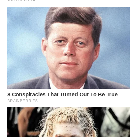
WN
INDRAMAYU
WN
KUNINGAN
WN
MAJALENGKA
WN
SUBANG
WN
SUKABUMI
WN
PURWAKARTA