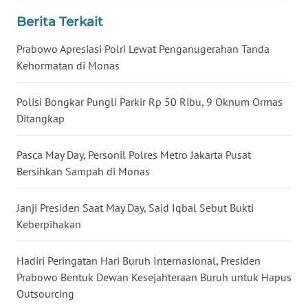
Berita Terkait
WN
BABEL
Prabowo Apresiasi Polri Lewat Penganugerahan Tanda
Kehormatan di Monas
WN
SUMBAR
Polisi Bongkar Pungli Parkir Rp 50 Ribu, 9 Oknum Ormas
Ditangkap
WN
SUMSEL
Pasca May Day, Personil Polres Metro Jakarta Pusat
Bersihkan Sampah di Monas
WN
BENGKULU
Janji Presiden Saat May Day, Said Iqbal Sebut Bukti
Keberpihakan
WN
LAMPUNG
Hadiri Peringatan Hari Buruh Internasional, Presiden
WN
Prabowo Bentuk Dewan Kesejahteraan Buruh untuk Hapus
JATENG
Outsourcing