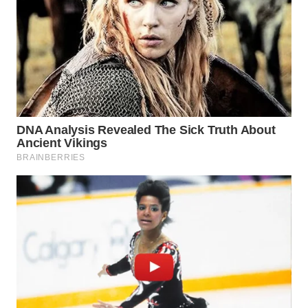
WN
PRIANGAN
TIMUR
WN
SEMARANG
WN
SOLO
WN
BOROBUDUR
WN
MADURA
WN
SURABAYA