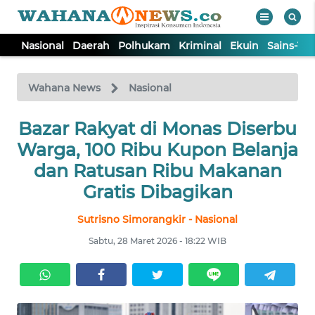
Nasional
Daerah
Polhukam
Kriminal
Ekuin
Sains-Te
WAHANA
Tutup
TV
Wahana News
Nasional
Bazar Rakyat di Monas Diserbu
NASIONAL
Warga, 100 Ribu Kupon Belanja
DAERAH
dan Ratusan Ribu Makanan
Gratis Dibagikan
POLHUKAM
Sutrisno Simorangkir - Nasional
Sabtu, 28 Maret 2026 - 18:22 WIB
KRIMINAL
EKUIN