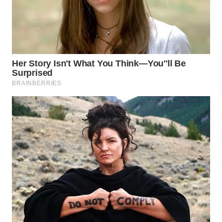
WN
KALTARA
WN
KALSEL
WN
KALTIM
WN
SULSEL
WN
GORONTALO
WN
SULUT