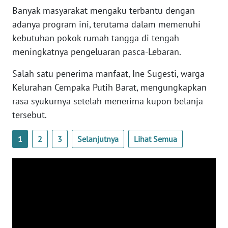
WN
Banyak masyarakat mengaku terbantu dengan
BANTEN
adanya program ini, terutama dalam memenuhi
kebutuhan pokok rumah tangga di tengah
WN
meningkatnya pengeluaran pasca-Lebaran.
NTT
Salah satu penerima manfaat, Ine Sugesti, warga
WN
Kelurahan Cempaka Putih Barat, mengungkapkan
KEPRI
rasa syukurnya setelah menerima kupon belanja
tersebut.
WN
PAPUA
1
2
3
Selanjutnya
Lihat Semua
WN
PAPUA
BARAT
WN
RIAU