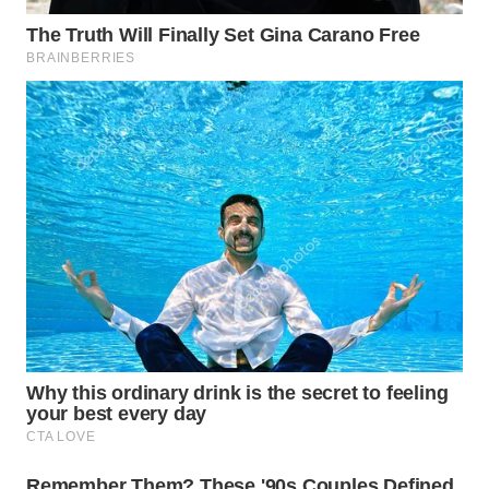
WN
MALUKU
WN
MALUT
WN
DAIRI
WN
DANAU
TOBA
WN
NIAS
WN
LANGKAT