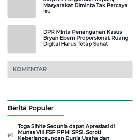
Masyarakat Diminta Tak Percaya
MAWAKA
Isu
ID
DPR Minta Penanganan Kasus
MARTABAT
Bryan Ebem Proporsional, Ruang
NET
Digital Harus Tetap Sehat
PLN
WATCH
KOMENTAR
MKLI
LPKKI
Berita Populer
LKKI
Toga Sihite Sedunia dapat Apresiasi di
KOPEKLIN
Munas VIII FSP PPMI SPSI, Soroti
#1
Keberlangsungan Dunia Usaha dan