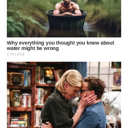
WN
BOGOR
WN
DEPOK
WN
TAPANULI
UTARA
WN
SAMOSIR
WN
PADANG
LAWAS