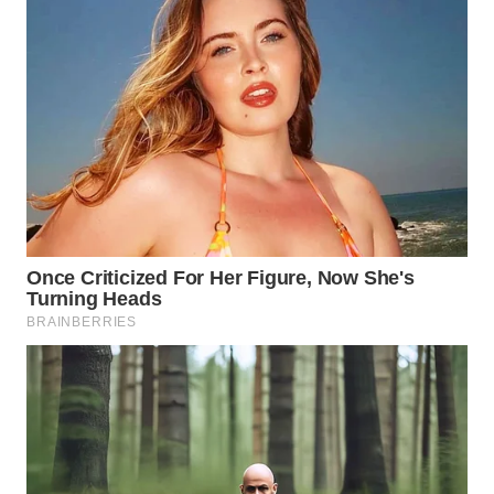
TAPANULI
TENGAH
WN DELI
SERDANG
WN
TEBING
TINGGI
WN
PAKPAK
WN
KARAWANG
WN
BEKASI