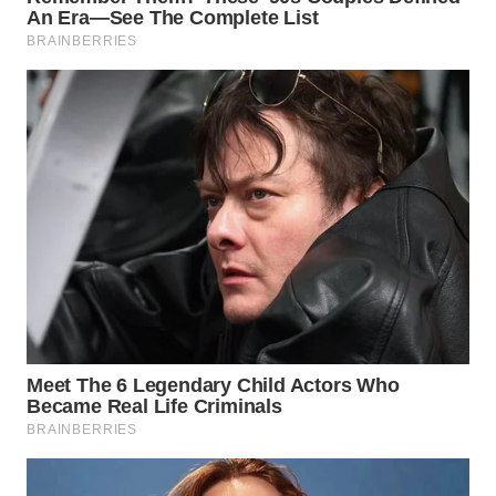
WN
TAPANULI
SELATAN
WN
TANJUNG
LESUNG
WN
KARO
WN
SIMALUNGUN
WN
LABUHANBATU
WN