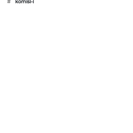
#
komisi-i
KARING
NEWS
JURNAL
MARITIM
HUMBANG
NEWS
GARONGGANG
NEWS
FISUELRI
ID
ENERGI
NEWS