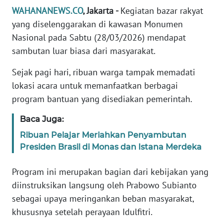
Informasi
WAHANANEWS.CO
, Jakarta -
Kegiatan bazar rakyat
yang diselenggarakan di kawasan Monumen
INDEKS
BERITA
Nasional pada Sabtu (28/03/2026) mendapat
sambutan luar biasa dari masyarakat.
KONTAK
Sejak pagi hari, ribuan warga tampak memadati
KAMI
lokasi acara untuk memanfaatkan berbagai
program bantuan yang disediakan pemerintah.
INFO
IKLAN
Baca Juga:
Ribuan Pelajar Meriahkan Penyambutan
TENTANG
KAMI
Presiden Brasil di Monas dan Istana Merdeka
Program ini merupakan bagian dari kebijakan yang
PEDOMAN
MEDIA
diinstruksikan langsung oleh Prabowo Subianto
SIBER
sebagai upaya meringankan beban masyarakat,
khususnya setelah perayaan Idulfitri.
REDAKSI