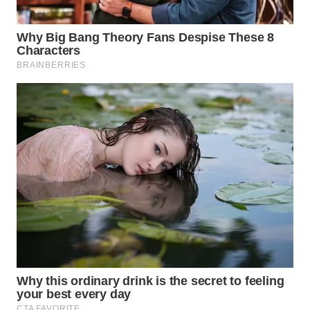
WN
SUMEDANG
WN
CIANJUR
WN
KEPULAUAN
SERIBU
WN
TANGERANG
WN
BINJAI
WN
CIREBON