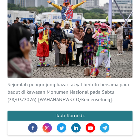
SAINS-TEKNO
KESEHATAN
INTERNASIONAL
SERBA-SERBI
PENDIDIKAN
Sejumlah pengunjung bazar rakyat berfoto bersama para
OLAHRAGA
badut di kawasan Monumen Nasional pada Sabtu
(28/03/2026). [WAHANANEWS.CO/Kemensetneg].
OPINI
Ikuti Kami di:
EDITORIAL