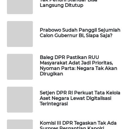
Langsung Ditutup
WAHANA
DESA
WISATA
Prabowo Sudah Panggil Sejumlah
LAPAK
Calon Gubernur BI, Siapa Saja?
WAHANA
Wahana
Baleg DPR Pastikan RUU
Network
Masyarakat Adat Jadi Prioritas,
Nyoman Parta: Negara Tak Akan
Dirugikan
KONSUMEN
LISTRIK
Setjen DPR RI Perkuat Tata Kelola
MASYARAKAT
Aset Negara Lewat Digitalisasi
KELISTRIKAN
Terintegrasi
WALINKI
Komisi III DPR Tegaskan Tak Ada
ID
Surpres Pergantian Kapolri,