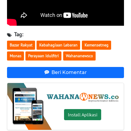
WN
SERAMBI
WN
Tag:
JAMBI
Bazar Rakyat
Kebahagiaan Lebaran
Kemensetneg
WN
Monas
Perayaan Idulfitri
Wahananewsco
SULTRA
Beri Komentar
WN
NTB
WN
SULTENG
Install Aplikasi
WN
SULBAR