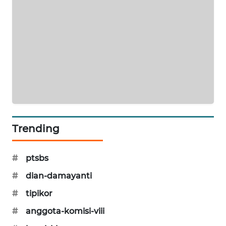
SIBARAGAS
NEWS
METRO
SIANTAR
NEWS
METRO
MEDAN
NEWS
Trending
METRO
JAKARTA
#
ptsbs
NEWS
#
dian-damayanti
#
tipikor
KRT
NEWS
#
anggota-komisi-viii