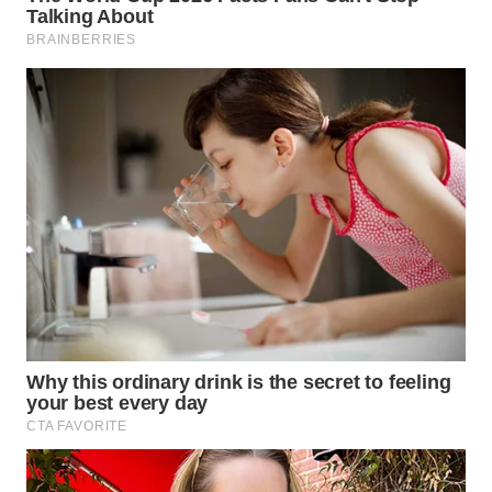
Wahana
Media
Group
WAHANA
NEWS
WAHANA
TANI
WAHANA
ADVOKAT
WAHANA
INFRASTRUKTUR
WAHANA
KONSUMEN