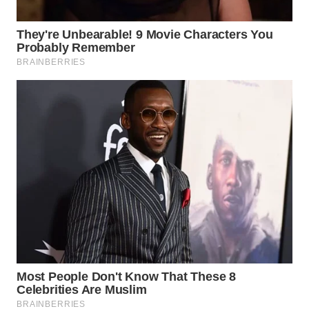
WN
SUMEDANG
WN
CIANJUR
WN
KEPULAUAN
SERIBU
WN
TANGERANG
WN
BINJAI
WN
CIREBON