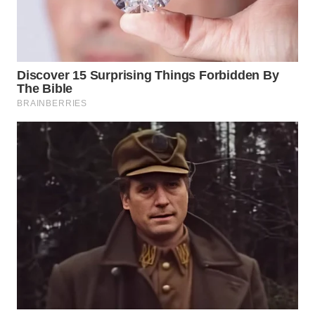
WN
NATUNA
WN
BINTAN
WN
MANDALIKA
WN
LIKUPANG
WN
LABUANBAJO
WN
BORNEO