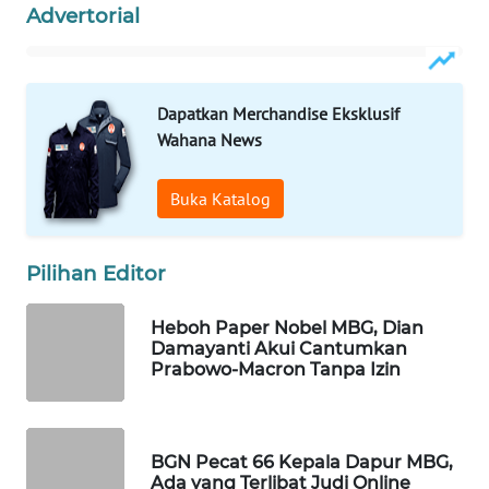
Advertorial
WAHANA
SPORT
WAHANA
Dapatkan Merchandise Eksklusif
UMKM
Wahana News
WAHANA
Buka Katalog
SELEB
WAHANA
Pilihan Editor
PERSONA
Heboh Paper Nobel MBG, Dian
Damayanti Akui Cantumkan
WAHANA
Prabowo-Macron Tanpa Izin
OTOMOTIF
WAHANA
HEALTH
BGN Pecat 66 Kepala Dapur MBG,
Ada yang Terlibat Judi Online