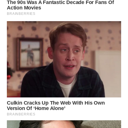
WN
MALUKU
WN
MALUT
WN
DAIRI
WN
DANAU
TOBA
WN
NIAS
WN
LANGKAT