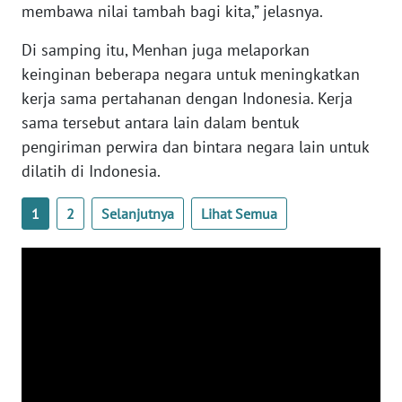
membawa nilai tambah bagi kita,” jelasnya.
WN
Di samping itu, Menhan juga melaporkan
SERAMBI
keinginan beberapa negara untuk meningkatkan
WN
kerja sama pertahanan dengan Indonesia. Kerja
JAMBI
sama tersebut antara lain dalam bentuk
pengiriman perwira dan bintara negara lain untuk
WN
dilatih di Indonesia.
SULTRA
1
2
Selanjutnya
Lihat Semua
WN
NTB
WN
SULTENG
WN
SULBAR