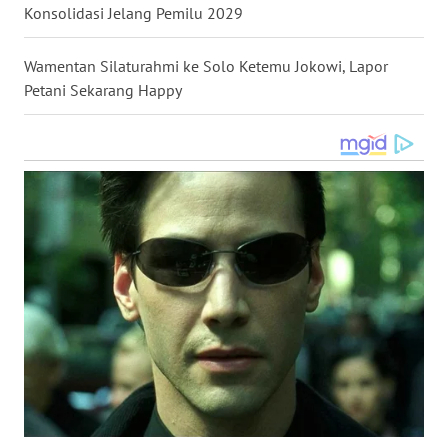
Konsolidasi Jelang Pemilu 2029
WN
KALTARA
Wamentan Silaturahmi ke Solo Ketemu Jokowi, Lapor
Petani Sekarang Happy
WN
KALSEL
WN
KALTIM
WN
SULSEL
WN
GORONTALO
WN
SULUT