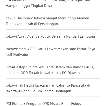
Hampir hingga Tingkat Desa
WN
NUSANTARA
Yakup Hasibuan: Jokowi Sangat Menunggu Momen
Tunjukkan Ijazah di Persidangan
WN
JOGJA
Jokowi Awali Agenda Politik Bersama PSI dari Lampung
WN
JATIM
Jokowi: Masuk PSI Harus Lewat Mekanisme Partai, Saya
Jadi Motivator
WN
BALI
HiWaDa Kepri Minta Wali Kota Batam dan Bunda PAUD,
Libatkan OPD Terkait Kawal Kasus PG Djuwita
WN
KALBAR
Jokowi Tak Hadiri Upacara Hari Lahirnya Pancasila di
Jakarta, Ajudan: Belum Terima Undangan
WN
KALTENG
PSI Rombak Pengurus DPD Muara Enim, Fokus