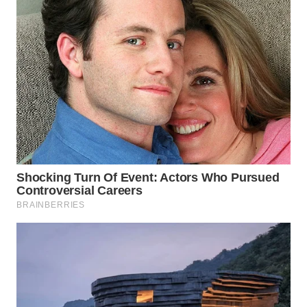
WN
TAPANULI
SELATAN
WN
TANJUNG
LESUNG
WN
KARO
WN
SIMALUNGUN
WN
LABUHANBATU
WN