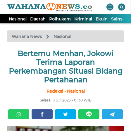
Nasional
Daerah
Polhukam
Kriminal
Ekuin
Sains-Te
WAHANA
Tutup
TV
Wahana News
Nasional
NASIONAL
Bertemu Menhan, Jokowi
Terima Laporan
DAERAH
Perkembangan Situasi Bidang
Pertahanan
POLHUKAM
Redaksi - Nasional
Selasa, 11 Juli 2023 - 01:30 WIB
KRIMINAL
EKUIN