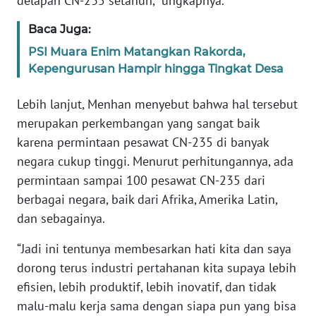
delapan CN-235 setahun,” ungkapnya.
WN
BANTEN
Baca Juga:
PSI Muara Enim Matangkan Rakorda,
WN
Kepengurusan Hampir hingga Tingkat Desa
NTT
Lebih lanjut, Menhan menyebut bahwa hal tersebut
WN
merupakan perkembangan yang sangat baik
KEPRI
karena permintaan pesawat CN-235 di banyak
negara cukup tinggi. Menurut perhitungannya, ada
WN
permintaan sampai 100 pesawat CN-235 dari
PAPUA
berbagai negara, baik dari Afrika, Amerika Latin,
dan sebagainya.
WN
PAPUA
“Jadi ini tentunya membesarkan hati kita dan saya
BARAT
dorong terus industri pertahanan kita supaya lebih
efisien, lebih produktif, lebih inovatif, dan tidak
WN
RIAU
malu-malu kerja sama dengan siapa pun yang bisa