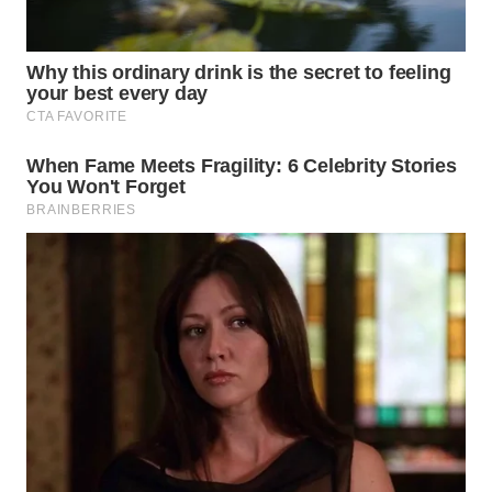
WN
BOGOR
WN
DEPOK
WN
TAPANULI
UTARA
WN
SAMOSIR
WN
PADANG
LAWAS