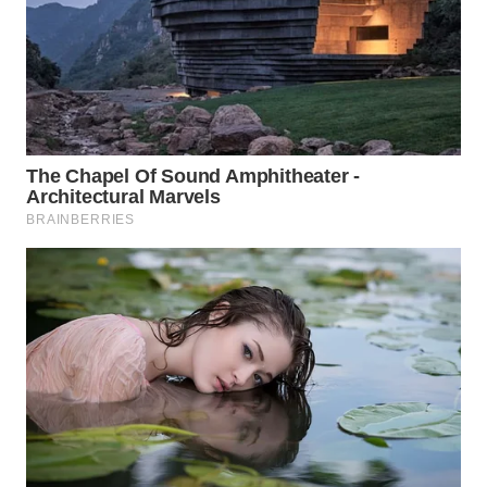
TAPANULI
TENGAH
WN DELI
SERDANG
WN
TEBING
TINGGI
WN
PAKPAK
WN
KARAWANG
WN
BEKASI