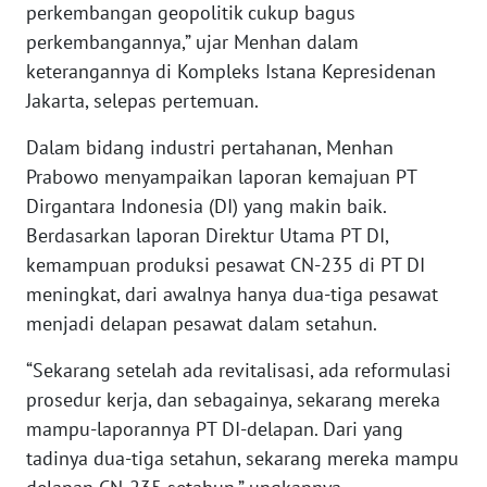
perkembangan geopolitik cukup bagus
perkembangannya,” ujar Menhan dalam
KARIR
keterangannya di Kompleks Istana Kepresidenan
Jakarta, selepas pertemuan.
DISCLAIMER
Dalam bidang industri pertahanan, Menhan
Wahana
Prabowo menyampaikan laporan kemajuan PT
News
Dirgantara Indonesia (DI) yang makin baik.
Regional
Berdasarkan laporan Direktur Utama PT DI,
kemampuan produksi pesawat CN-235 di PT DI
WN
SUMUT
meningkat, dari awalnya hanya dua-tiga pesawat
menjadi delapan pesawat dalam setahun.
WN
JAKARTA
“Sekarang setelah ada revitalisasi, ada reformulasi
prosedur kerja, dan sebagainya, sekarang mereka
WN
mampu-laporannya PT DI-delapan. Dari yang
JABAR
tadinya dua-tiga setahun, sekarang mereka mampu