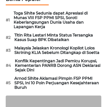
PORTAL
KONSUMEN
Toga Sihite Sedunia dapat Apresiasi di
Munas VIII FSP PPMI SPSI, Soroti
#1
Keberlangsungan Dunia Usaha dan
FORWAMKI
Lapangan Kerja
ALPERKLINAS
Titin Rita Lestari Minta Status Tersangka
#2
Kasus Suap BPK Dibatalkan
FORJASIDA
Malaysia Jelaskan Kronologi Kopilot Lolos
#3
Skrining KLIA Sebelum Ditangkap di Soetta
TAMBANG
Konflik Kepentingan Jadi Pemicu Korupsi,
NEWS
#4
Kementerian PANRB Dorong ASN Deklarasi
Sejak Dini
SITUNGIR
Arnod Sihite Aklamasi Pimpin FSP PPMI
#5
SPSI, Ini 10 Poin Perjuangan Kesejahteraan
NEWS
Buruh
SIDIKALANG
NEWS