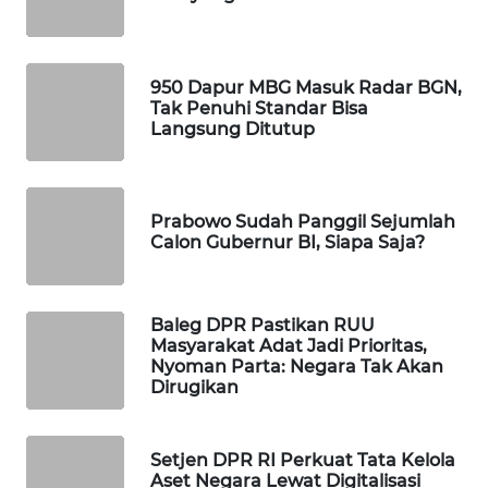
WAHANA
DESA
WISATA
950 Dapur MBG Masuk Radar BGN,
Tak Penuhi Standar Bisa
LAPAK
Langsung Ditutup
WAHANA
Wahana
Prabowo Sudah Panggil Sejumlah
Network
Calon Gubernur BI, Siapa Saja?
KONSUMEN
LISTRIK
Baleg DPR Pastikan RUU
Masyarakat Adat Jadi Prioritas,
MASYARAKAT
Nyoman Parta: Negara Tak Akan
KELISTRIKAN
Dirugikan
WALINKI
Setjen DPR RI Perkuat Tata Kelola
ID
Aset Negara Lewat Digitalisasi