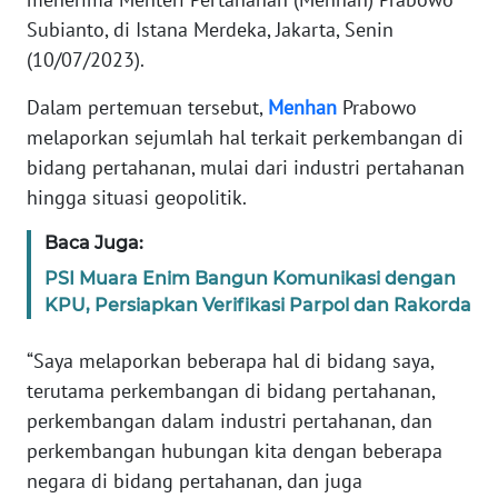
Informasi
Subianto, di Istana Merdeka, Jakarta, Senin
INDEKS
(10/07/2023).
BERITA
Dalam pertemuan tersebut,
Menhan
Prabowo
melaporkan sejumlah hal terkait perkembangan di
KONTAK
KAMI
bidang pertahanan, mulai dari industri pertahanan
hingga situasi geopolitik.
INFO
Baca Juga:
IKLAN
PSI Muara Enim Bangun Komunikasi dengan
TENTANG
KPU, Persiapkan Verifikasi Parpol dan Rakorda
KAMI
“Saya melaporkan beberapa hal di bidang saya,
PEDOMAN
terutama perkembangan di bidang pertahanan,
MEDIA
perkembangan dalam industri pertahanan, dan
SIBER
perkembangan hubungan kita dengan beberapa
negara di bidang pertahanan, dan juga
REDAKSI