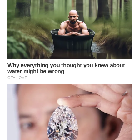
WN
PRIANGAN
TIMUR
WN
SEMARANG
WN
SOLO
WN
BOROBUDUR
WN
MADURA
WN
SURABAYA