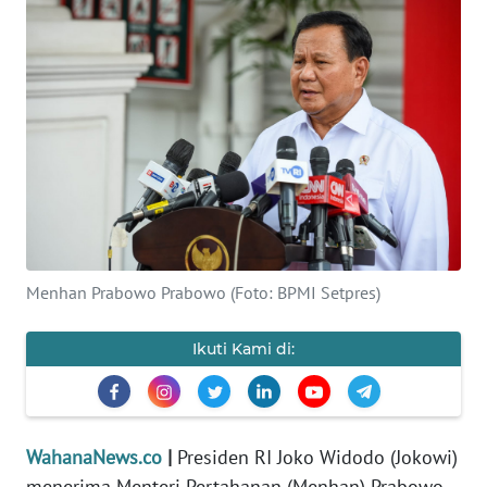
SAINS-TEKNO
KESEHATAN
INTERNASIONAL
SERBA-SERBI
PENDIDIKAN
Menhan Prabowo Prabowo (Foto: BPMI Setpres)
OLAHRAGA
Ikuti Kami di:
OPINI
EDITORIAL
WahanaNews.co
|
Presiden RI Joko Widodo (Jokowi)
menerima Menteri Pertahanan (Menhan) Prabowo