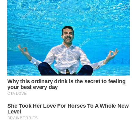
WAHANA
LISTRIK
WAHANA
TRAVEL
WAHANA
TV
WAHANANEWS
ID
WAHANANEWS
CO ID
WAHANANEWS
NET