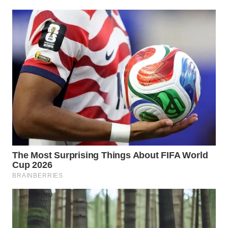
WN
INDRAMAYU
WN
KUNINGAN
WN
MAJALENGKA
WN
SUBANG
WN
SUKABUMI
WN
PURWAKARTA